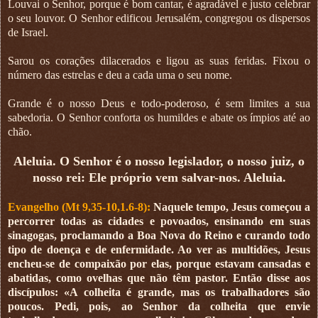
Louvai o Senhor, porque é bom cantar, é agradável e justo celebrar
o seu louvor. O Senhor edificou Jerusalém, congregou os dispersos
de Israel.
Sarou os corações dilacerados e ligou as suas feridas. Fixou o
número das estrelas e deu a cada uma o seu nome.
Grande é o nosso Deus e todo-poderoso, é sem limites a sua
sabedoria. O Senhor conforta os humildes e abate os ímpios até ao
chão.
Aleluia. O Senhor é o nosso legislador, o nosso juiz, o
nosso rei: Ele próprio vem salvar-nos. Aleluia.
Evangelho (Mt 9,35-10,1.6-8):
Naquele tempo, Jesus começou a
percorrer todas as cidades e povoados, ensinando em suas
sinagogas, proclamando a Boa Nova do Reino e curando todo
tipo de doença e de enfermidade. Ao ver as multidões, Jesus
encheu-se de compaixão por elas, porque estavam cansadas e
abatidas, como ovelhas que não têm pastor. Então disse aos
discípulos: «A colheita é grande, mas os trabalhadores são
poucos. Pedi, pois, ao Senhor da colheita que envie