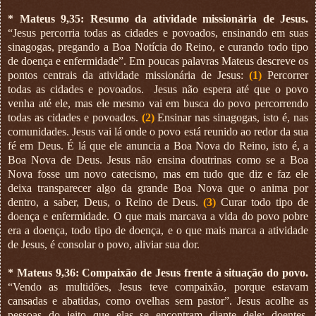
* Mateus 9,35: Resumo da atividade missionária de Jesus.
“Jesus percorria todas as cidades e povoados, ensinando em suas
sinagogas, pregando a Boa Notícia do Reino, e curando todo tipo
de doença e enfermidade”. Em poucas palavras Mateus descreve os
pontos centrais da atividade missionária de Jesus:
(1)
Percorrer
todas as cidades e povoados.
Jesus não espera até que o povo
venha até ele, mas ele mesmo vai em busca do povo percorrendo
todas as cidades e povoados.
(2)
Ensinar nas sinagogas, isto é, nas
comunidades. Jesus vai lá onde o povo está reunido ao redor da sua
fé em Deus. É lá que ele anuncia a Boa Nova do Reino, isto é, a
Boa Nova de Deus. Jesus não ensina doutrinas como se a Boa
Nova fosse um novo catecismo, mas em tudo que diz e faz ele
deixa transparecer algo da grande Boa Nova que o anima por
dentro, a saber, Deus, o Reino de Deus.
(3)
Curar todo tipo de
doença e enfermidade. O que mais marcava a vida do povo pobre
era a doença, todo tipo de doença, e o que mais marca a atividade
de Jesus, é consolar o povo, aliviar sua dor.
* Mateus 9,36: Compaixão de Jesus frente à situação do povo.
“Vendo as multidões, Jesus teve compaixão, porque estavam
cansadas e abatidas, como ovelhas sem pastor”. Jesus acolhe as
pessoas do jeito que elas se encontram diante dele: doentes,