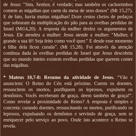
de Jesus: "Sim, Senhor, é verdade; mas também os cachorrinhos
comem as migalhas que caem da mesa de seus donos" (Mt 15,27).
E de fato, havia muitas migalhas! Doze cestos cheios de pedaços
que sobraram da multiplicação do pão para as ovelhas perdidas de
Israel (Mt14,20). A resposta da mulher desfez os argumentos de
Jesus. Ele atendeu a mulher: Jesus atende a mulher: "Mulher, é
grande a sua fé! Seja feito como você quer." E desde esse momento
a filha dela ficou curada”. (Mt 15,28). Foi através da atenção
contínua dada às ovelhas perdidas de Israel que Jesus descobriu
que no mundo inteiro existem ovelhas perdidas que querem comer
das migalhas.
* Mateus 10,7-8: Resumo da atividade de Jesus.
“Vão e
anunciem: O Reino do Céu está próximo. Curem os doentes,
ressuscitem os mortos, purifiquem os leprosos, expulsem os
demônios. Vocês receberam de graça, deem também de graça!”.
Como revelar a proximidade do Reino? A resposta é simples e
concreta: curando doentes, ressuscitando os mortos, purificando os
leprosos, expulsando os demônios e servindo de graça, sem se
enriquecer pelo serviço ao povo. Onde isto acontece o Reino se
revela.