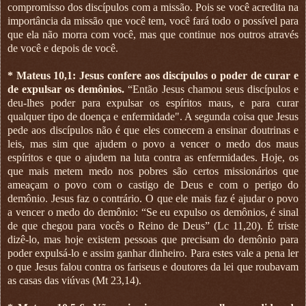
compromisso dos discípulos com a missão. Pois se você acredita na
importância da missão que você tem, você fará todo o possível para
que ela não morra com você, mas que continue nos outros através
de você e depois de você.
*
Mateus 10,1: Jesus confere aos discípulos o poder de curar e
de expulsar os demônios.
“Então Jesus chamou seus discípulos e
deu-lhes poder para expulsar os espíritos maus, e para curar
qualquer tipo de doença e enfermidade". A segunda coisa que Jesus
pede aos discípulos não é que eles comecem a ensinar doutrinas e
leis, mas sim que ajudem o povo a vencer o medo dos maus
espíritos e que o ajudem na luta contra as enfermidades. Hoje, os
que mais metem medo nos pobres são certos missionários que
ameaçam o povo com o castigo de Deus e com o perigo do
demônio. Jesus faz o contrário. O que ele mais faz é ajudar o povo
a vencer o medo do demônio: “Se eu expulso os demônios, é sinal
de que chegou para vocês o Reino de Deus” (Lc 11,20). É triste
dizê-lo, mas hoje existem pessoas que precisam do demônio para
poder expulsá-lo e assim ganhar dinheiro. Para estes vale a pena ler
o que Jesus falou contra os fariseus e doutores da lei que roubavam
as casas das viúvas (Mt 23,14).