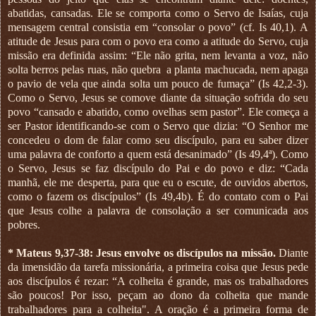
abatidas, cansadas. Ele se comporta como o Servo de Isaías, cuja
mensagem central consistia em “consolar o povo” (cf. Is 40,1). A
atitude de Jesus para com o povo era como a atitude do Servo, cuja
missão era definida assim: “Ele não grita, nem levanta a voz, não
solta berros pelas ruas, não quebra
a planta machucada, nem apaga
o pavio de vela que ainda solta um pouco de fumaça” (Is 42,2-3).
Como o Servo, Jesus se comove diante da situação sofrida do seu
povo “cansado e abatido, como ovelhas sem pastor”. Ele começa a
ser Pastor identificando-se com o Servo que dizia: “O Senhor me
concedeu o dom de falar como seu discípulo, para eu saber dizer
uma palavra de conforto a quem está desanimado” (Is 49,4ª). Como
o Servo, Jesus se faz discípulo do Pai e do povo e diz: “Cada
manhã, ele me desperta, para que eu o escute, de ouvidos abertos,
como o fazem os discípulos” (Is 49,4b). É do contato com o Pai
que Jesus colhe a palavra de consolação a ser comunicada aos
pobres.
* Mateus 9,37-38: Jesus envolve os discípulos na missão.
Diante
da imensidão da tarefa missionária, a primeira coisa que Jesus pede
aos discípulos é rezar: “A colheita é grande, mas os trabalhadores
são poucos! Por isso, peçam ao dono da colheita que mande
trabalhadores para a colheita". A oração é a primeira forma de