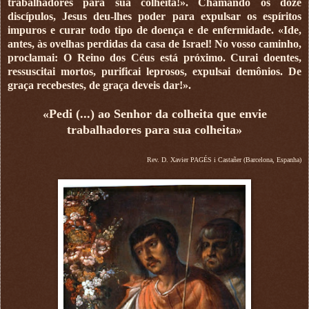
trabalhadores para sua colheita!». Chamando os doze
discípulos, Jesus deu-lhes poder para expulsar os espíritos
impuros e curar todo tipo de doença e de enfermidade. «Ide,
antes, às ovelhas perdidas da casa de Israel! No vosso caminho,
proclamai: O Reino dos Céus está próximo. Curai doentes,
ressuscitai mortos, purificai leprosos, expulsai demônios. De
graça recebestes, de graça deveis dar!».
«Pedi (...) ao Senhor da colheita que envie
trabalhadores para sua colheita»
Rev. D. Xavier PAGÉS i Castañer (Barcelona, Espanha)