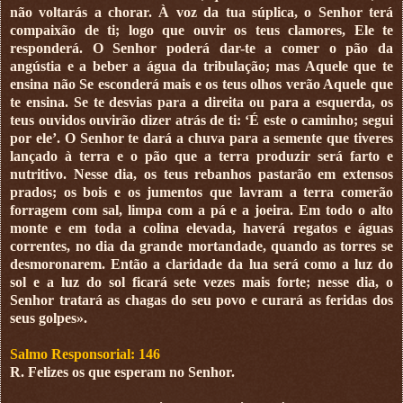
não voltarás a chorar. À voz da tua súplica, o Senhor terá
compaixão de ti; logo que ouvir os teus clamores, Ele te
responderá. O Senhor poderá dar-te a comer o pão da
angústia e a beber a água da tribulação; mas Aquele que te
ensina não Se esconderá mais e os teus olhos verão Aquele que
te ensina. Se te desvias para a direita ou para a esquerda, os
teus ouvidos ouvirão dizer atrás de ti: ‘É este o caminho; segui
por ele’. O Senhor te dará a chuva para a semente que tiveres
lançado à terra e o pão que a terra produzir será farto e
nutritivo. Nesse dia, os teus rebanhos pastarão em extensos
prados; os bois e os jumentos que lavram a terra comerão
forragem com sal, limpa com a pá e a joeira. Em todo o alto
monte e em toda a colina elevada, haverá regatos e águas
correntes, no dia da grande mortandade, quando as torres se
desmoronarem. Então a claridade da lua será como a luz do
sol e a luz do sol ficará sete vezes mais forte; nesse dia, o
Senhor tratará as chagas do seu povo e curará as feridas dos
seus golpes».
Salmo Responsorial: 146
R. Felizes os que esperam no Senhor.