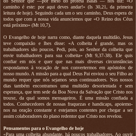
do Senhor que —por meio do profeta Isaías — nos diz: «O
caminho é este: por aqui deves andar!» (Is 30,21, da primeira
leitura de hoje). Seguindo cada um o seu caminho, Deus espera de
todos que com a nossa vida anunciemos que «O Reino dos Céus
está próximo» (Mt 10,7).
O Evangelho de hoje narra como, diante daquela multidão, Jesus
teve compaixão e lhes disse: «A colheita é grande, mas os
trabalhadores são poucos. Pedi, pois, ao Senhor da colheita que
envie trabalhadores para sua colheita» (Mt 9,37-38). Ele quis
confiar em nós e quer que nas mais diversas circunstâncias
respondamos à vocação de nos convertermos em apóstolos de
nosso mundo. A missão para a qual Deus Pai enviou o seu Filho ao
mundo requer que nós sejamos seus continuadores. Nos nossos
dias também encontramos uma multidão desorientada e sem
esperança, que tem sede da Boa Nova da Salvação que Cristo nos
trouxe, da qual somos mensageiros. É uma missão confiada a
todos. Conhecedores de nossas fraquezas e handicaps, apoiemo-
nos na oração constante e estejamos contentes por chegar a ser
assim colaboradores do plano redentor que Cristo nos revelou.
Pensamentos para o Evangelho de hoje
«Para uma colheita abundante, há poucos trabalhadores. Ao ouvir