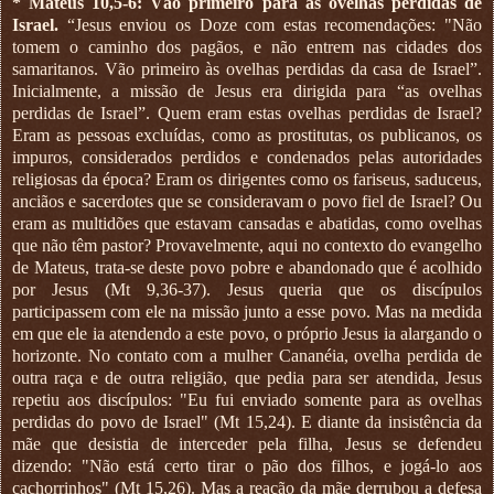
* Mateus 10,5-6: Vão primeiro para as ovelhas perdidas de
Israel.
“Jesus enviou os Doze com estas recomendações: "Não
tomem o caminho dos pagãos, e não entrem nas cidades dos
samaritanos. Vão primeiro às ovelhas perdidas da casa de Israel”.
Inicialmente, a missão de Jesus era dirigida para “as ovelhas
perdidas de Israel”. Quem eram estas ovelhas perdidas de Israel?
Eram as pessoas excluídas, como as prostitutas, os publicanos, os
impuros, considerados perdidos e condenados pelas autoridades
religiosas da época? Eram os dirigentes como os fariseus, saduceus,
anciãos e sacerdotes que se consideravam o povo fiel de Israel? Ou
eram as multidões que estavam cansadas e abatidas, como ovelhas
que não têm pastor? Provavelmente, aqui no contexto do evangelho
de Mateus, trata-se deste povo pobre e abandonado que é acolhido
por Jesus (Mt 9,36-37). Jesus queria que os discípulos
participassem com ele na missão junto a esse povo. Mas na medida
em que ele ia atendendo a este povo, o próprio Jesus ia alargando o
horizonte. No contato com a mulher Cananéia, ovelha perdida de
outra raça e de outra religião, que pedia para ser atendida, Jesus
repetiu aos discípulos: "Eu fui enviado somente para as ovelhas
perdidas do povo de Israel" (Mt 15,24). E diante da insistência da
mãe que desistia de interceder pela filha, Jesus se defendeu
dizendo: "Não está certo tirar o pão dos filhos, e jogá-lo aos
cachorrinhos" (Mt 15,26). Mas a reação da mãe derrubou a defesa