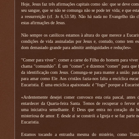
Hoje, Jesus faz três afirmações capitais como são: que se deve c
seu sangue, que se não se comunga não se pode ter vida; e que esta
a ressurreição (cf. Jo 6,53.58). Não há nada no Evangelho tão c
estas afirmações de Jesus.
Não sempre os católicos estamos à altura do que merece a Eucaris
condições de vida assinaladas por Jesus e, contudo, como tem es
dom demasiado grande para admitir ambiguidades e reduções».
“Comer para viver”: comer a carne do Filho do homem para vive
chama “comunhão”. É um “comer”, e dizemos “comer” para que fiq
da identificação com Jesus. Comunga-se para manter a união: par
para amar como Ele. Aos cristãos fazia-nos falta a encíclica eucar
Eucaristia. É uma encíclica apaixonada: é “fogo” porque a Eucarist
«Ardentemente desejei comer convosco esta ceia pascal, antes 
entardecer da Quarta-feira Santa. Temos de recuperar o fervor e
uma iniciativa semelhante. É Deus que entra no coração do h
misteriosa de amor. E desde aí se constrói a Igreja e se faz parte 
Eucaristia.
Estamos tocando a entranha mesma do mistério, como Tomás