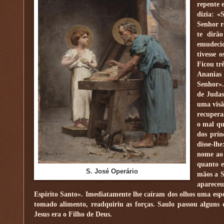
repente 
dizia: 
Senhor r
te dirã
emudecid
tivesse 
Ficou tr
Ananias
Senhor».
de Judas
uma vis
recupera
o mal qu
dos prín
disse-lh
nome ao 
quanto e
S. José Operário
mãos a S
apareceu
Espírito Santo». Imediatamente lhe caíram dos olhos uma espéc
tomado alimento, readquiriu as forças. Saulo passou alguns
Jesus era o Filho de Deus.