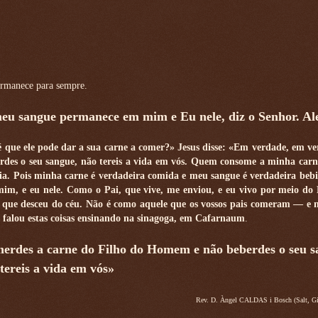
permanece para sempre.
eu sangue permanece em mim e Eu nele, diz o Senhor. Ale
é que ele pode dar a sua carne a comer?» Jesus disse: «Em verdade, em ve
des o seu sangue, não tereis a vida em vós. Quem consome a minha carn
 dia. Pois minha carne é verdadeira comida e meu sangue é verdadeira be
, e eu nele. Como o Pai, que vive, me enviou, e eu vivo por meio do 
 que desceu do céu. Não é como aquele que os vossos pais comeram — e 
falou estas coisas ensinando na sinagoga, em Cafarnaum
.
merdes a carne do Filho do Homem e não beberdes o seu s
tereis a vida em vós»
Rev. D. Àngel CALDAS i Bosch (Salt, Gi