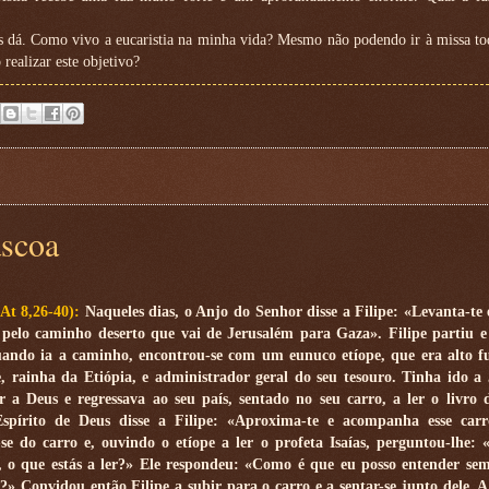
 dá. Como vivo a eucaristia na minha vida? Mesmo não podendo ir à missa tod
realizar este objetivo?
áscoa
(At 8,26-40):
Naqueles dias, o Anjo do Senhor disse a Filipe: «Levanta-te e
 pelo caminho deserto que vai de Jerusalém para Gaza». Filipe partiu e 
uando ia a caminho, encontrou-se com um eunuco etíope, que era alto f
, rainha da Etiópia, e administrador geral do seu tesouro. Tinha ido a
 a Deus e regressava ao seu país, sentado no seu carro, a ler o livro 
Espírito de Deus disse a Filipe: «Aproxima-te e acompanha esse carr
e do carro e, ouvindo o etíope a ler o profeta Isaías, perguntou-lhe: 
, o que estás a ler?» Ele respondeu: «Como é que eu posso entender s
?» Convidou então Filipe a subir para o carro e a sentar-se junto dele. 