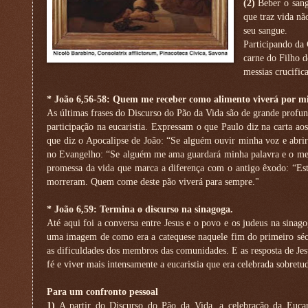
(2)
Beber o sang
que traz vida nã
seu sangue.
Participando da 
carne do Filho 
messias crucific
* João 6,56-58: Quem me receber como alimento viverá por m
As últimas frases do Discurso do Pão da Vida são de grande profun
participação na eucaristia. Expressam o que Paulo diz na carta a
que diz o Apocalipse de João: “Se alguém ouvir minha voz e abrir 
no Evangelho: “Se alguém me ama guardará minha palavra e o meu
promessa da vida que marca a diferença com o antigo êxodo: “Es
morreram. Quem come deste pão viverá para sempre."
* João 6,59: Termina o discurso na sinagoga.
Até aqui foi a conversa entre Jesus e o povo e os judeus na sin
uma imagem de como era a catequese naquele fim do primeiro sécu
as dificuldades dos membros das comunidades. E as resposta de Jesu
fé e viver mais intensamente a eucaristia que era celebrada sobret
Para um confronto pessoal
1)
A partir do Discurso do Pão da Vida, a celebração da Euca