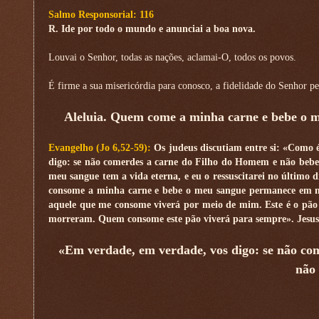
Salmo Responsorial: 116
R. Ide por todo o mundo e anunciai a boa nova.
Louvai o Senhor, todas as nações, aclamai-O, todos os povos.
É firme a sua misericórdia para conosco, a fidelidade do Senhor 
Aleluia. Quem come a minha carne e bebe o m
Evangelho (Jo 6,52-59):
Os judeus discutiam entre si: «Como 
digo: se não comerdes a carne do Filho do Homem e não beber
meu sangue tem a vida eterna, e eu o ressuscitarei no último
consome a minha carne e bebe o meu sangue permanece em mim
aquele que me consome viverá por meio de mim. Este é o pão
morreram. Quem consome este pão viverá para sempre». Jesus 
«Em verdade, em verdade, vos digo: se não co
não 