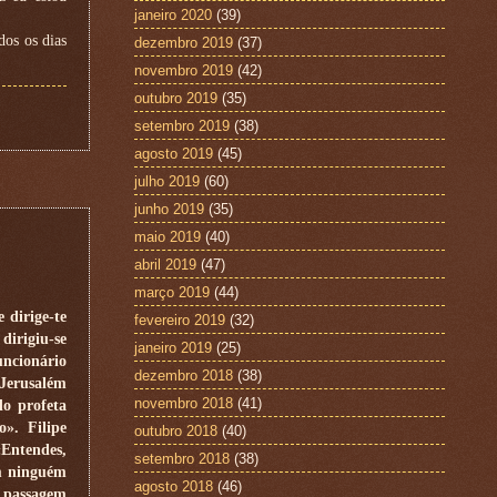
janeiro 2020
(39)
os os dias
dezembro 2019
(37)
novembro 2019
(42)
outubro 2019
(35)
setembro 2019
(38)
agosto 2019
(45)
julho 2019
(60)
junho 2019
(35)
maio 2019
(40)
abril 2019
(47)
março 2019
(44)
 dirige-te
fevereiro 2019
(32)
dirigiu-se
janeiro 2019
(25)
uncionário
dezembro 2018
(38)
 Jerusalém
novembro 2018
(41)
do profeta
o». Filipe
outubro 2018
(40)
«Entendes,
setembro 2018
(38)
em ninguém
agosto 2018
(46)
A passagem