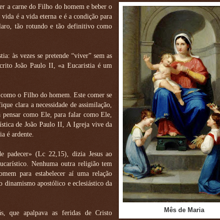
omer a carne do Filho do homem e beber o
 vida é a vida eterna e é a condição para
laro, tão rotundo e tão definitivo como
tia: às vezes se pretende “viver” sem as
crito João Paulo II, «a Eucaristia é um
r como o Filho do homem. Este comer se
ue clara a necessidade de assimilação,
a pensar como Ele, para falar como Ele,
ística de João Paulo II, A Igreja vive da
ia é ardente.
de padecer» (Lc 22,15), dizia Jesus ao
ucarístico. Nenhuma outra religião tem
omem para estabelecer aí uma relação
no dinamismo apostólico e eclesiástico da
Mês de Maria
, que apalpava as feridas de Cristo