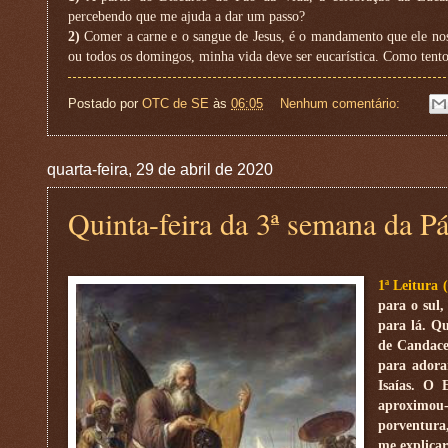
percebendo que me ajuda a dar um passo?
2)
Comer a carne e o sangue de Jesus, é o mandamento que ele nos
ou todos os domingos, minha vida deve ser eucarística. Como tento 
Postado por
OTC de SE
às
06:05
Nenhum comentário:
quarta-feira, 29 de abril de 2020
Quinta-feira da 3ª semana da P
1ª Leitura 
para o sul,
para lá. Q
de Candace
para adorar
Isaías. O 
aproximou-s
porventura
me explicar