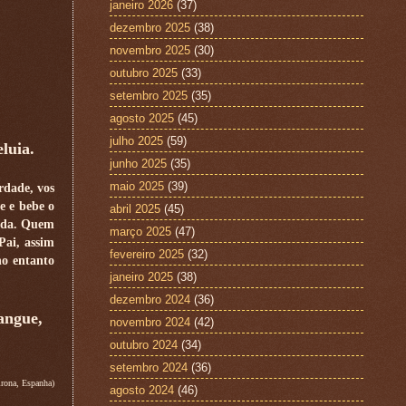
janeiro 2026
(37)
dezembro 2025
(38)
novembro 2025
(30)
outubro 2025
(33)
setembro 2025
(35)
agosto 2025
(45)
julho 2025
(59)
luia.
junho 2025
(35)
maio 2025
(39)
rdade, vos
e e bebe o
abril 2025
(45)
bida. Quem
março 2025
(47)
Pai, assim
fevereiro 2025
(32)
no entanto
janeiro 2025
(38)
dezembro 2024
(36)
angue,
novembro 2024
(42)
outubro 2024
(34)
setembro 2024
(36)
rona, Espanha)
agosto 2024
(46)