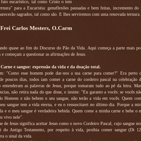
 fato eucarístico, tal como Cristo o tem
ternura” para a Eucaristia: genuflexões pausadas e bem feitas, incremento d
aparecerão sagrados, tal como são. E lhes serviremos com uma renovada ternura.
 Frei Carlos Mesters, O.Carm
ndo quase ao fim do Discurso do Pão da Vida. Aqui começa a parte mais po
 e começam a questionar as afirmações de Jesus.
 Carne e sangue: expressão da vida e da doação total.
em: "Como esse homem pode dar-nos a sua carne para comer?" Era perto d
de poucos dias, todos iam comer a carne do cordeiro pascal na celebração d
o entenderam as palavras de Jesus, porque tomaram tudo ao pé da letra. Mas
ncias, não retira nada do que disse, e insiste: "Eu garanto a vocês: se vocês 
 do Homem e não bebem o seu sangue, não terão a vida em vocês. Quem co
eu sangue tem a vida eterna, e eu o ressuscitarei no último dia. Porque a mi
da e o meu sangue é verdadeira bebida. Quem come a minha carne e bebe o 
u vivo nele”.
 de Jesus significa aceitar Jesus como o novo Cordeiro Pascal, cujo sangue nos
ei do Antigo Testamento, por respeito à vida, proibia comer sangue (Dt 12
ra o sinal da vida.