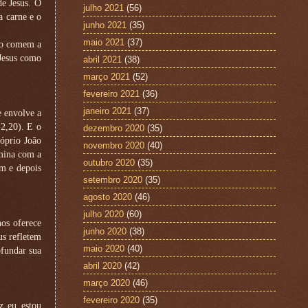
de Jesus. O
julho 2021
(56)
a carne e o
junho 2021
(35)
maio 2021
(37)
ão comem a
Jesus como
abril 2021
(38)
março 2021
(52)
fevereiro 2021
(36)
janeiro 2021
(37)
e envolve a
 2,20). E o
dezembro 2020
(35)
róprio João
novembro 2020
(40)
mina com a
outubro 2020
(35)
m e depois
setembro 2020
(35)
agosto 2020
(46)
julho 2020
(60)
nos oferece
junho 2020
(38)
s refletem
maio 2020
(40)
ofundar sua
abril 2020
(42)
março 2020
(46)
fevereiro 2020
(35)
z eu estou