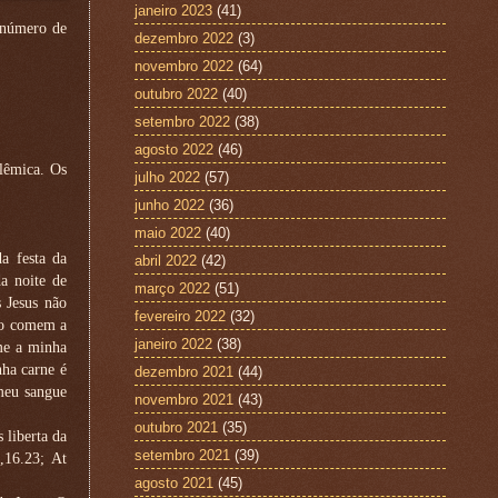
janeiro 2023
(41)
o número de
dezembro 2022
(3)
novembro 2022
(64)
outubro 2022
(40)
setembro 2022
(38)
agosto 2022
(46)
lêmica. Os
julho 2022
(57)
junho 2022
(36)
maio 2022
(40)
a festa da
abril 2022
(42)
a noite de
março 2022
(51)
 Jesus não
fevereiro 2022
(32)
não comem a
janeiro 2022
(38)
me a minha
nha carne é
dezembro 2021
(44)
meu sangue
novembro 2021
(43)
outubro 2021
(35)
 liberta da
setembro 2021
(39)
,16.23; At
agosto 2021
(45)