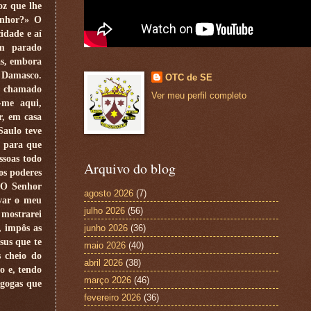
oz que lhe
enhor?» O
idade e aí
am parado
as, embora
m Damasco.
OTC de SE
lo chamado
Ver meu perfil completo
-me aqui,
r, em casa
Saulo teve
 para que
ssoas todo
Arquivo do blog
os poderes
 O Senhor
agosto 2026
(7)
evar o meu
julho 2026
(56)
 mostrarei
, impôs as
junho 2026
(36)
sus que te
maio 2026
(40)
s cheio do
abril 2026
(38)
o e, tendo
março 2026
(46)
agogas que
fevereiro 2026
(36)