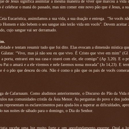
ue de Jesus significa assimilar a mesma maneira de viver que marcou a vida 
o é celebrar o maná do passado, mas sim comer este novo pão que é Jesus, a su
Ceia Eucarística, assimilamos a sua vida, a sua doação e entrega.
“Se vocês n
do Homem e não bebem o seu sangue não terão vida em vocês”. Devem aceitar 
ado, cujo sangue vai ser derramado.
im.
didade e tentam resumir tudo que foi dito. Elas evocam a dimensão mística qu
os Gálatas: “Vivo, mas já não sou eu que vivo. É Cristo que vive em mim” (Gl
a porta, entrarei em sua casa e cearei com ele, ele comigo” (Ap 3,20). E o p
 Pai o amará e a ele viremos e nele faremos nossa morada” (Jo 14,23). E ter
te é o pão que desceu do céu. Não é como o pão que os pais de vocês comera
agoga de Cafarnaum. Como aludimos anteriormente, o Discurso do Pão da Vida 
los nas comunidades cristãs da Ásia Menor. As perguntas do povo e dos judeu
s representam os esclarecimentos para ajuda-los a superar as dificuldades, apr
udo nas noites de sábado para o domingo, o Dia do Senhor.
ristia recebe uma luz muito forte e um aprofundamento enorme. Qual a lu