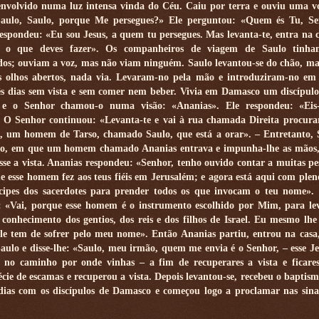
envolvido numa luz intensa vinda do Céu. Caiu por terra e ouviu uma v
«Saulo, Saulo, porque Me persegues?» Ele perguntou: «Quem és Tu, S
espondeu: «Eu sou Jesus, a quem tu persegues. Mas levanta-te, entra na c
o o que deves fazer». Os companheiros de viagem de Saulo tinh
os; ouviam a voz, mas não viam ninguém. Saulo levantou-se do chão, m
os olhos abertos, nada via. Levaram-no pela mão e introduziram-no e
ês dias sem vista e sem comer nem beber. Vivia em Damasco um discípu
 e o Senhor chamou-o numa visão: «Ananias». Ele respondeu: «Eis
 O Senhor continuou: «Levanta-te e vai à rua chamada Direita procura
, um homem de Tarso, chamado Saulo, que está a orar». – Entretanto, 
ão, em que um homem chamado Ananias entrava e impunha-lhe as mãos,
sse a vista. Ananias respondeu: «Senhor, tenho ouvido contar a muitas pe
e esse homem fez aos teus fiéis em Jerusalém; e agora está aqui com plen
cipes dos sacerdotes para prender todos os que invocam o teu nome».
e: «Vai, porque esse homem é o instrumento escolhido por Mim, para l
conhecimento dos gentios, dos reis e dos filhos de Israel. Eu mesmo lhe
le tem de sofrer pelo meu nome». Então Ananias partiu, entrou na casa
aulo e disse-lhe: «Saulo, meu irmão, quem me envia é o Senhor, – esse Je
 no caminho por onde vinhas – a fim de recuperares a vista e ficare
ie de escamas e recuperou a vista. Depois levantou-se, recebeu o baptism
 dias com os discípulos de Damasco e começou logo a proclamar nas sin