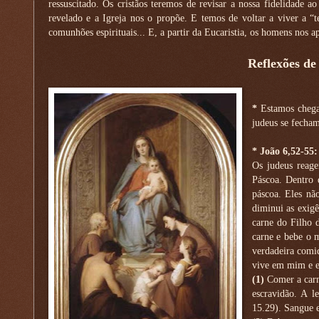
ressuscitado. Os cristãos teremos de revisar a nossa fidelidade ao
revelado e a Igreja nos o propõe. E temos de voltar a viver a “
comunhões espirituais... E, a partir da Eucaristia, os homens nos 
Reflexões de
*
Estamos chega
judeus se fecham
* João 6,52-55:
Os judeus reag
Páscoa. Dentro 
páscoa. Eles nã
diminui as exigê
carne do Filho
carne e bebe o m
verdadeira comi
vive em mim e e
(1)
Comer a carne
escravidão. A l
15.29). Sangue e