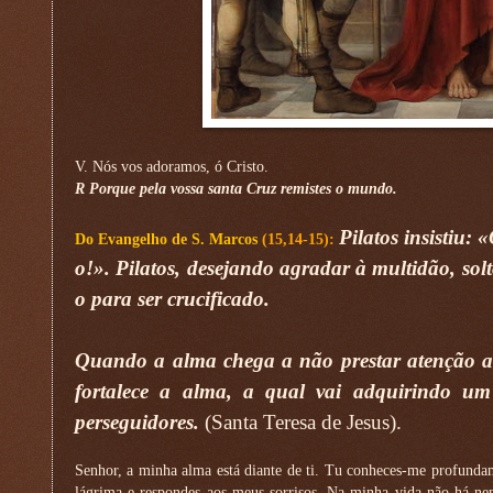
V. Nós vos adoramos, ó Cristo.
R Porque pela vossa santa Cruz remistes o mundo.
Pilatos insistiu:
Do Evangelho de S. Marcos
(15,14-15):
o!». Pilatos, desejando agradar à multidão, sol
o para ser crucificado.
Quando a alma chega a não prestar atenção aos 
fortalece a alma, a qual vai adquirindo u
perseguidores.
(Santa Teresa de Jesus).
Senhor, a minha alma está diante de ti. Tu conheces-me profunda
lágrima e respondes aos meus sorrisos. Na minha vida não há n