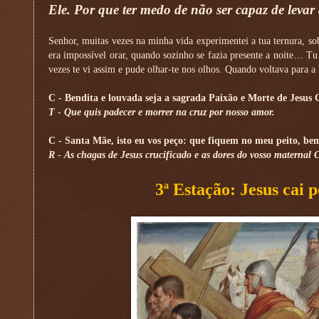
Ele. Por que ter medo de não ser capaz de levar 
Senhor, muitas vezes na minha vida experimentei a tua ternura, s
era impossível orar, quando sozinho se fazia presente a noite… Tu
vezes te vi assim e pude olhar-te nos olhos. Quando voltava para a
C
- Bendita e louvada seja a sagrada Paixão e Morte de Jesus C
T
-
Que quis padecer e morrer na cruz por nosso amor.
C
- Santa Mãe, isto eu vos peço: que fiquem no meu peito, be
R
-
As chagas de Jesus crucificado e as dores do vosso maternal 
3ª Estação: Jesus cai 