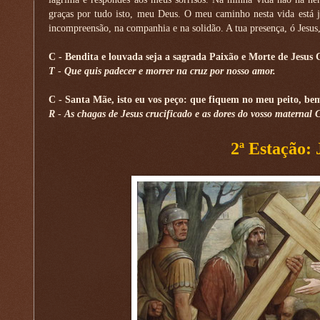
graças por tudo isto, meu Deus. O meu caminho nesta vida está j
incompreensão, na companhia e na solidão. A tua presença, ó Jesus
C
- Bendita e louvada seja a sagrada Paixão e Morte de Jesus C
T
-
Que quis padecer e morrer na cruz por nosso amor.
C
- Santa Mãe, isto eu vos peço: que fiquem no meu peito, be
R
-
As chagas de Jesus crucificado e as dores do vosso maternal 
2ª Estação: