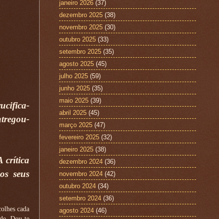
janeiro 2026
(37)
dezembro 2025
(38)
novembro 2025
(30)
outubro 2025
(33)
setembro 2025
(35)
agosto 2025
(45)
julho 2025
(59)
junho 2025
(35)
maio 2025
(39)
ucifica-
abril 2025
(45)
ntregou-
março 2025
(47)
fevereiro 2025
(32)
janeiro 2025
(38)
 crítica
dezembro 2024
(36)
os seus
novembro 2024
(42)
outubro 2024
(34)
setembro 2024
(36)
colhes cada
agosto 2024
(46)
de. Dou-te