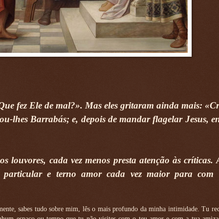
 «Que fez Ele de mal?». Mas eles gritaram ainda mais: «Cr
tou-lhes Barrabás; e, depois de mandar flagelar Jesus, e
louvores, cada vez menos presta atenção às críticas. A
m particular e terno amor cada vez maior para com 
mente, sabes tudo sobre mim, lês o mais profundo da minha intimidade. Tu re
enhum espaço ou tempo que tu não visites com o teu amor e com a tua amiza