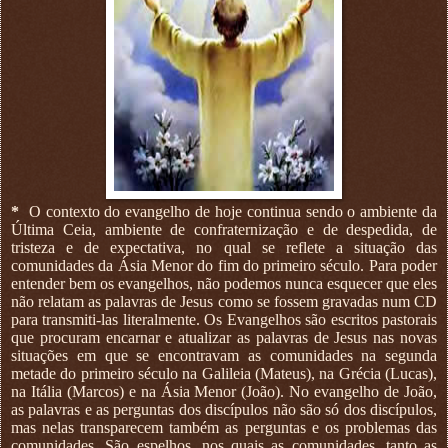
*
O contexto do evangelho de hoje continua sendo o ambiente da
Última Ceia, ambiente de confraternização e de despedida, de
tristeza e de expectativa, no qual se reflete a situação das
comunidades da Ásia Menor do fim do primeiro século. Para poder
entender bem os evangelhos, não podemos nunca esquecer que eles
não relatam as palavras de Jesus como se fossem gravadas num CD
para transmiti-las literalmente. Os Evangelhos são escritos pastorais
que procuram encarnar e atualizar as palavras de Jesus nas novas
situações em que se encontravam as comunidades na segunda
metade do primeiro século na Galileia (Mateus), na Grécia (Lucas),
na Itália (Marcos) e na Ásia Menor (João). No evangelho de João,
as palavras e as perguntas dos discípulos não são só dos discípulos,
mas nelas transparecem também as perguntas e os problemas das
comunidades. São espelhos, nos quais as comunidades, tanto as