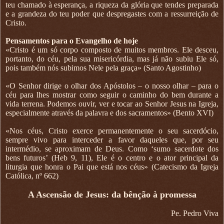
teu chamado à esperança, a riqueza da glória que tendes preparada
e a grandeza do teu poder que despregastes com a ressurreição de
Cristo.
Pensamentos para o Evangelho de hoje
«Cristo é um só corpo composto de muitos membros. Ele desceu,
portanto, do céu, pela sua misericórdia, mas já não subiu Ele só,
pois também nós subimos Nele pela graça» (Santo Agostinho)
«O Senhor dirige o olhar dos Apóstolos – o nosso olhar – para o
céu para lhes mostrar como seguir o caminho do bem durante a
vida terrena. Podemos ouvir, ver e tocar ao Senhor Jesus na Igreja,
especialmente através da palavra e dos sacramentos» (Bento XVI)
«Nos céus, Cristo exerce permanentemente o seu sacerdócio,
sempre vivo para interceder a favor daqueles que, por seu
intermédio, se aproximam de Deus. Como ‘sumo sacerdote dos
bens futuros’ (Heb 9, 11), Ele é o centro e o ator principal da
liturgia que honra o Pai que está nos céus» (Catecismo da Igreja
Católica, nº 662)
A Ascensão de Jesus: da bênção à promessa
Pe. Pedro Viva