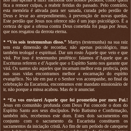
fica a remoer culpas, a reabrir feridas do passado. Pelo contrário,
esta memória é ativada para ser sanada, curada pelo perdão de
Deus e levar ao arrependimento, à prevenção de novas quedas.
Este perdão que Jesus nos oferece não é um jogo psicológico. É a
certeza de que a ofensa contra Deus cometida foi paga por Jesus,
que nos resgatou da derrota eterna.
* “Vós sois testemunhas disso.”
Martys (testemunha) na sua raiz
tem esta dimensão de recordar, não apenas psicológico, mas
também teologal e espiritual. Dar um rosto Àquele que veio e que
virá. Por isso é testemunho profético: falamos d’Aquele que as
Escrituras referem e d’Aquele que o Espírito Santo nos garante que
virá. Os santos são aqueles que incarnam melhor esta profecia, pois
nas suas vidas encontramos melhor a encarnação do espírito
evangélico. No ide em paz e o Senhor vos acompanhe, no final da
celebração da Eucaristia, encontramos este mandato missionário de
ir, não porque a missa acabou. Mas de ir anunciar.
* “Eu vos enviarei Aquele que foi prometido por meu Pai.!
Jesus em comunhão profunda com Deus Pai concede o dom do
Espírito Santo aos seus discípulos. Pelo Batismo e Confirmação,
também nós, recebemos este dom. Estes dois sacramentos em
conjunto com o sacramento da Eucaristia constituem os
sacramentos da iniciação cristã. Ao fim de um período de catequese