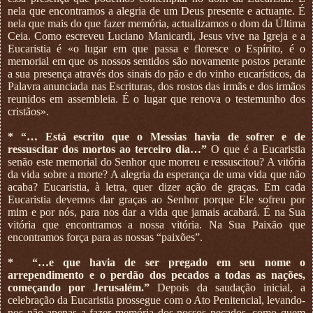
nela que encontramos a alegria de um Deus presente e actuante. É
nela que mais do que fazer memória, actualizamos o dom da Última
Ceia. Como escreveu Luciano Manicardi, Jesus vive na Igreja e a
Eucaristia é «o lugar em que passa e floresce o Espírito, é o
memorial em que os nossos sentidos são novamente postos perante
a sua presença através dos sinais do pão e do vinho eucarísticos, da
Palavra anunciada nas Escrituras, dos rostos das irmãs e dos irmãos
reunidos em assembleia. É o lugar que renova o testemunho dos
cristãos».
* “… Está escrito que o Messias havia de sofrer e de
ressuscitar dos mortos ao terceiro dia…”
O que é a Eucaristia
senão este memorial do Senhor que morreu e ressuscitou? A vitória
da vida sobre a morte? A alegria da esperança de uma vida que não
acaba? Eucaristia, à letra, quer dizer ação de graças. Em cada
Eucaristia devemos dar graças ao Senhor porque Ele sofreu por
mim e por nós, para nos dar a vida que jamais acabará. É na Sua
vitória que encontramos a nossa vitória. Na Sua Paixão que
encontramos força para as nossas “paixões”.
*
“…e que havia de ser pregado em seu nome o
arrependimento e o perdão dos pecados a todas as nações,
começando por Jerusalém.”
Depois da saudação inicial, a
celebração da Eucaristia prossegue com o Ato Penitencial, levando-
nos não apenas a fazer memória dos nossos pecados, como quem