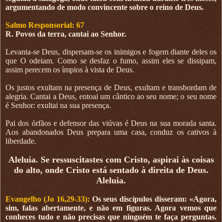
argumentando de modo convincente sobre o reino de Deus.
Salmo Responsorial: 67
R. Povos da terra, cantai ao Senhor.
Levanta-se Deus, dispersam-se os inimigos e fogem diante deles os
que O odeiam. Como se desfaz o fumo, assim eles se dissipam,
assim perecem os ímpios à vista de Deus.
Os justos exultam na presença de Deus, exultam e transbordam de
alegria. Cantai a Deus, entoai um cântico ao seu nome; o seu nome
é Senhor: exultai na sua presença.
Pai dos órfãos e defensor das viúvas é Deus na sua morada santa.
Aos abandonados Deus prepara uma casa, conduz os cativos à
liberdade.
Aleluia. Se ressuscitastes com Cristo, aspirai às coisas
do alto, onde Cristo está sentado à direita de Deus.
Aleluia.
Evangelho (Jo 16,29-33):
Os seus discípulos disseram: «Agora,
sim, falas abertamente, e não em figuras. Agora vemos que
conheces tudo e não precisas que ninguém te faça perguntas.