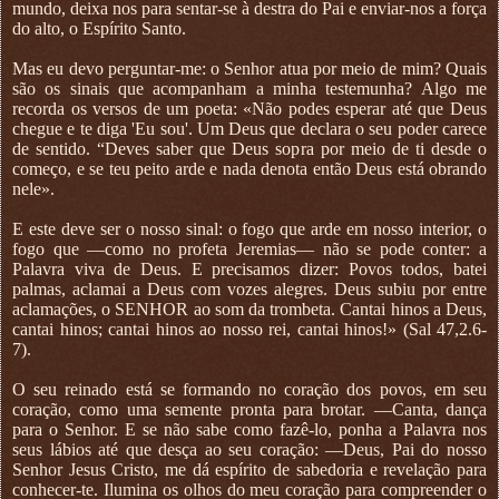
mundo, deixa nos para sentar-se à destra do Pai e enviar-nos a força
do alto, o Espírito Santo.
Mas eu devo perguntar-me: o Senhor atua por meio de mim? Quais
são os sinais que acompanham a minha testemunha? Algo me
recorda os versos de um poeta: «Não podes esperar até que Deus
chegue e te diga 'Eu sou'. Um Deus que declara o seu poder carece
de sentido. “Deves saber que Deus sopra por meio de ti desde o
começo, e se teu peito arde e nada denota então Deus está obrando
nele».
E este deve ser o nosso sinal: o fogo que arde em nosso interior, o
fogo que —como no profeta Jeremias— não se pode conter: a
Palavra viva de Deus. E precisamos dizer: Povos todos, batei
palmas, aclamai a Deus com vozes alegres. Deus subiu por entre
aclamações, o SENHOR ao som da trombeta. Cantai hinos a Deus,
cantai hinos; cantai hinos ao nosso rei, cantai hinos!» (Sal 47,2.6-
7).
O seu reinado está se formando no coração dos povos, em seu
coração, como uma semente pronta para brotar. —Canta, dança
para o Senhor. E se não sabe como fazê-lo, ponha a Palavra nos
seus lábios até que desça ao seu coração: —Deus, Pai do nosso
Senhor Jesus Cristo, me dá espírito de sabedoria e revelação para
conhecer-te. Ilumina os olhos do meu coração para compreender o