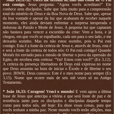
está comigo.
Jesus pergunta: "Agora vocês acreditam?" Ele
conhece seus discípulos. Sabe que falta muito para a compreensão
total do mistério de Deus e da Boa Nova de Deus. Sabe que, apesar
da boa vontade e apesar da luz que acabaram de receber naquele
momento, eles ainda deviam enfrentar a surpresa inesperada e
dolorosa da Paixão e Morte de Jesus. A pequena luz que captaram
não bastava para vencer a escuridão da crise: Vem a hora, e já
chegou, em que vocês se espalharão, cada um para o seu lado, e me
deixarão sozinho. Mas eu não estou sozinho, pois o Pai está
comigo. Esta é a fonte da certeza de Jesus e, através de Jesus, esta é
e será a fonte da certeza de todos nós: O Pai está comigo! Quando
Moisés foi enviado para a missão de libertar o povo da opressão do
Egito, ele recebeu esta certeza: “Vai! Estou com você!” (Ex 3,12).
A certeza da presença libertadora de Deus está expressa no nome
que Deus assumiu na hora de iniciar o Êxodo e de libertar o seu
povo: JHWH, Deus conosco: Este é o meu nome para sempre (Ex
3,15). Nome que ocorre mais de seis mil vezes só no Antigo
Testamento.
* João 16,33: Coragem! Venci o mundo!
E vem agora a última
frase de Jesus que antecipa a vitória e que será fonte de paz e de
resistência tanto para os discípulos e discípulas daquele tempo
como para todos nós, até hoje: Eu disse essas coisas, para que
vocês tenham a minha paz. Neste mundo vocês terão aflições, mas