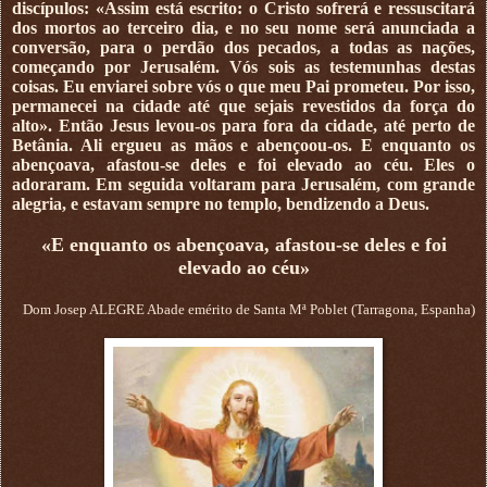
discípulos: «Assim está escrito: o Cristo sofrerá e ressuscitará
dos mortos ao terceiro dia, e no seu nome será anunciada a
conversão, para o perdão dos pecados, a todas as nações,
começando por Jerusalém. Vós sois as testemunhas destas
coisas. Eu enviarei sobre vós o que meu Pai prometeu. Por isso,
permanecei na cidade até que sejais revestidos da força do
alto». Então Jesus levou-os para fora da cidade, até perto de
Betânia. Ali ergueu as mãos e abençoou-os. E enquanto os
abençoava, afastou-se deles e foi elevado ao céu. Eles o
adoraram. Em seguida voltaram para Jerusalém, com grande
alegria, e estavam sempre no templo, bendizendo a Deus.
«E enquanto os abençoava, afastou-se deles e foi
elevado ao céu»
Dom Josep ALEGRE Abade emérito de Santa Mª Poblet (Tarragona, Espanha)