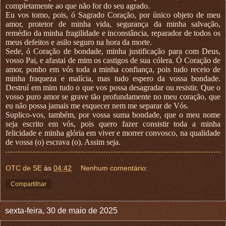
completamente ao que não for do seu agrado.
Eu vos tomo, pois, ó Sagrado Coração, por único objeto de meu
amor, protetor de minha vida, segurança da minha salvação,
remédio da minha fragilidade e inconstância, reparador de todos os
meus defeitos e asilo seguro na hora da morte.
Sede, ó Coração de bondade, minha justificação para com Deus,
vosso Pai, e afastai de mim os castigos de sua cólera. Ó Coração de
amor, ponho em vós toda a minha confiança, pois tudo receio de
minha fraqueza e malícia, mas tudo espero da vossa bondade.
Destruí em mim tudo o que vos possa desagradar ou resistir. Que o
vosso puro amor se grave tão profundamente no meu coração, que
eu não possa jamais me esquecer nem me separar de Vós.
Suplico-vos, também, por vossa suma bondade, que o meu nome
seja escrito em vós, pois quero fazer consistir toda a minha
felicidade e minha glória em viver e morrer convosco, na qualidade
de vossa (o) escrava (o). Assim seja.
OTC de SE
às
04:42
Nenhum comentário:
Compartilhar
sexta-feira, 30 de maio de 2025