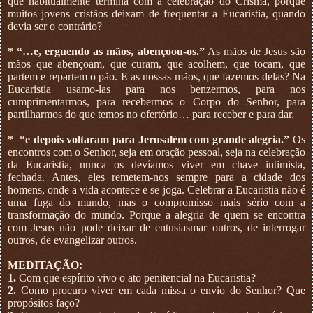
que habitualmente termina com a celebração do Crisma, porque
muitos jovens cristãos deixam de frequentar a Eucaristia, quando
devia ser o contrário?
* “…e, erguendo as mãos, abençoou-os.”
As mãos de Jesus são
mãos que abençoam, que curam, que acolhem, que tocam, que
partem e repartem o pão. E as nossas mãos, que fazemos delas? Na
Eucaristia usamo-las para nos benzermos, para nos
cumprimentarmos, para recebermos o Corpo do Senhor, para
partilharmos do que temos no ofertório… para receber e para dar.
*
“e depois voltaram para Jerusalém com grande alegria.”
Os
encontros com o Senhor, seja em oração pessoal, seja na celebração
da Eucaristia, nunca os devíamos viver em chave intimista,
fechada. Antes, eles remetem-nos sempre para a cidade dos
homens, onde a vida acontece e se joga. Celebrar a Eucaristia não é
uma fuga do mundo, mas o compromisso mais sério com a
transformação do mundo. Porque a alegria de quem se encontra
com Jesus não pode deixar de entusiasmar outros, de interrogar
outros, de evangelizar outros.
MEDITAÇÃO:
1.
Com que espírito vivo o ato penitencial na Eucaristia?
2.
Como procuro viver em cada missa o envio do Senhor? Que
propósitos faço?