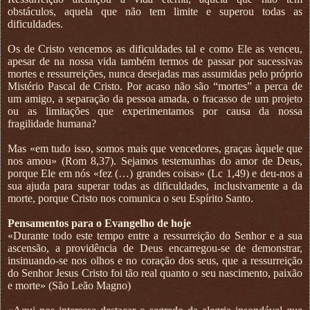
obstáculos, aquela que não tem limite e superou todas as
dificuldades.
Os de Cristo vencemos as dificuldades tal e como Ele as venceu,
apesar de na nossa vida também termos de passar por sucessivas
mortes e ressurreições, nunca desejadas mas assumidas pelo próprio
Mistério Pascal de Cristo. Por acaso não são “mortes” a perca de
um amigo, a separação da pessoa amada, o fracasso de um projeto
ou as limitações que experimentamos por causa da nossa
fragilidade humana?
Mas «em tudo isso, somos mais que vencedores, graças àquele que
nos amou» (Rom 8,37). Sejamos testemunhas do amor de Deus,
porque Ele em nós «fez (…) grandes coisas» (Lc 1,49) e deu-nos a
sua ajuda para superar todas as dificuldades, inclusivamente a da
morte, porque Cristo nos comunica o seu Espírito Santo.
Pensamentos para o Evangelho de hoje
«Durante todo este tempo entre a ressurreição do Senhor e a sua
ascensão, a providência de Deus encarregou-se de demonstrar,
insinuando-se nos olhos e no coração dos seus, que a ressurreição
do Senhor Jesus Cristo foi tão real quanto o seu nascimento, paixão
e morte» (São Leão Magno)