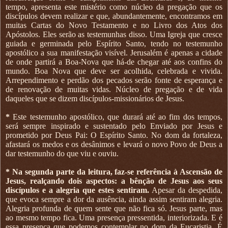
tempo, apresenta este mistério como núcleo da pregação que os
discípulos devem realizar e que, abundantemente, encontramos em
muitas Cartas do Novo Testamento e no Livro dos Atos dos
Apóstolos. Eles serão as testemunhas disso. Uma Igreja que cresce
guiada e germinada pelo Espírito Santo, tendo no testemunho
apostólico a sua manifestação visível. Jerusalém é apenas a cidade
de onde partirá a Boa-Nova que há-de chegar até aos confins do
mundo. Boa Nova que deve ser acolhida, celebrada e vivida.
Arrependimento e perdão dos pecados serão fonte de esperança e
de renovação de muitas vidas. Núcleo de pregação e de vida
daqueles que se dizem discípulos-missionários de Jesus.
*
Este testemunho apostólico, que durará até ao fim dos tempos,
será sempre inspirado e sustentado pelo Enviado por Jesus e
prometido por Deus Pai: O Espírito Santo. No dom da fortaleza,
afastará os medos e os desânimos e levará o novo Povo de Deus a
dar testemunho do que viu e ouviu.
* Na segunda parte da leitura, faz-se referência à Ascensão de
Jesus, realçando dois aspectos: a bênção de Jesus aos seus
discípulos e a alegria que estes sentiram.
Apesar da despedida,
que evoca sempre a dor da ausência, ainda assim sentiram alegria.
Alegria profunda de quem sente que não fica só. Jesus parte, mas
ao mesmo tempo fica. Uma presença pressentida, interiorizada. E é
essa presença que podemos contemplar no dom da Eucaristia. É