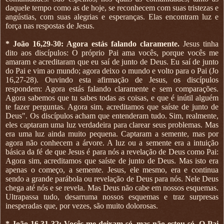
daquele tempo como as de hoje, se reconhecem com suas tristezas e
angústias, com suas alegrias e esperanças. Elas encontram luz e
força nas respostas de Jesus.
* João 16,29-30: Agora estás falando claramente.
Jesus tinha
dito aos discípulos: O próprio Pai ama vocês, porque vocês me
amaram e acreditaram que eu saí de junto de Deus. Eu saí de junto
do Pai e vim ao mundo; agora deixo o mundo e volto para o Pai (Jo
16,27-28). Ouvindo esta afirmação de Jesus, os discípulos
respondem: Agora estás falando claramente e sem comparações.
Agora sabemos que tu sabes todas as coisas, e que é inútil alguém
te fazer perguntas. Agora sim, acreditamos que saíste de junto de
Deus". Os discípulos acham que entenderam tudo. Sim, realmente,
eles captaram uma luz verdadeira para clarear seus problemas. Mas
era uma luz ainda muito pequena. Captaram a semente, mas por
agora não conhecem a árvore. A luz ou a semente era a intuição
básica da fé de que Jesus é para nós a revelação de Deus como Pai:
Agora sim, acreditamos que saíste de junto de Deus. Mas isto era
apenas o começo, a semente. Jesus, ele mesmo, era e continua
sendo a grande parábola ou revelação de Deus para nós. Nele Deus
chega até nós e se revela. Mas Deus não cabe em nossos esquemas.
Ultrapassa tudo, desarruma nossos esquemas e traz surpresas
inesperadas que, por vezes, são muito dolorosas.
* João 16,31-32: Vocês me deixam só, mas não estou só. O Pai