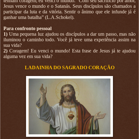
tenham coragem; eu venci o mundo. “Com seu sacrifício por amor,
Jesus vence o mundo e o Satanás. Seus discípulos são chamados a
participar da luta e da vitória. Sentir o ânimo que ele infunde já é
ganhar uma batalha” (L.A.Schokel).
Para confronto pessoal
1)
Uma pequena luz ajudou os discípulos a dar um passo, mas não
iluminou o caminho todo. Você já teve uma experiência assim na
sua vida?
2)
Coragem! Eu venci o mundo! Esta frase de Jesus já te ajudou
alguma vez em sua vida?
LADAINHA DO SAGRADO CORAÇÃO