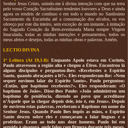
Senhor Jesus Cristo, unindo-me à divina intenção com que na terra
pelo vosso Coração Sacratíssimo rendestes louvores a Deus e ainda
agora os rendeis de contínuo e em todo o mundo no Santíssimo
Sacramento da Eucaristia até a consumação dos séculos, eu vos
ofereço por este dia inteiro, sem exceção de um instante, à imitação
do Sagrado Coração da Bem-aventurada Maria sempre Virgem
Imaculada, todas as minhas intenções e pensamentos, todos os
meus afetos e desejos, todas as minhas obras e palavras. Amém.
LECTIO DIVINA
1ª Leitura (At 19,1-8):
Enquanto Apolo estava em Corinto,
Paulo atravessou a região alta e chegou a Éfeso. Encontrou lá
alguns discípulos e perguntou-lhes: «Recebestes o Espírito
Santo, quando abraçastes a fé?». Eles responderam-lhe: «Nem
sequer ouvimos falar do Espírito Santo». Paulo perguntou:
«Então, que baptismo recebestes?». Eles responderam: «O
baptismo de João». Disse-lhes Paulo: «João administrou um
baptismo de penitência, dizendo ao povo que acreditasse
n’Aquele que ia chegar depois dele, isto é, em Jesus». Depois
de ouvirem estas palavras, receberam o Baptismo em nome do
Senhor Jesus. Quando Paulo lhes impôs as mãos, o Espírito
Santo desceu sobre eles e começaram a falar línguas e a
profetizar. Eram ao todo uns doze homens. Paulo foi em
seguida à sinagoga, onde falou com firmeza durante três meses,