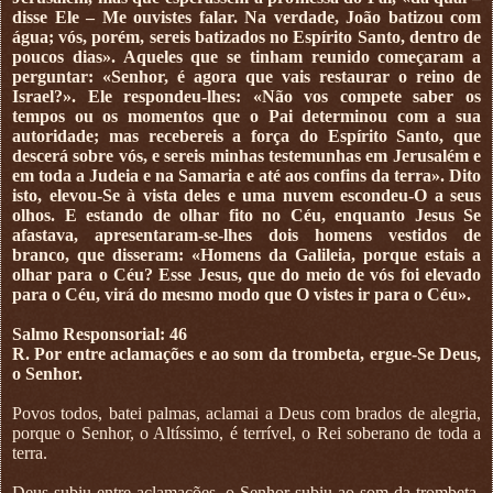
disse Ele – Me ouvistes falar. Na verdade, João batizou com
água; vós, porém, sereis batizados no Espírito Santo, dentro de
poucos dias». Aqueles que se tinham reunido começaram a
perguntar: «Senhor, é agora que vais restaurar o reino de
Israel?». Ele respondeu-lhes: «Não vos compete saber os
tempos ou os momentos que o Pai determinou com a sua
autoridade; mas recebereis a força do Espírito Santo, que
descerá sobre vós, e sereis minhas testemunhas em Jerusalém e
em toda a Judeia e na Samaria e até aos confins da terra». Dito
isto, elevou-Se à vista deles e uma nuvem escondeu-O a seus
olhos. E estando de olhar fito no Céu, enquanto Jesus Se
afastava, apresentaram-se-lhes dois homens vestidos de
branco, que disseram: «Homens da Galileia, porque estais a
olhar para o Céu? Esse Jesus, que do meio de vós foi elevado
para o Céu, virá do mesmo modo que O vistes ir para o Céu».
Salmo Responsorial: 46
R. Por entre aclamações e ao som da trombeta, ergue-Se Deus,
o Senhor.
Povos todos, batei palmas, aclamai a Deus com brados de alegria,
porque o Senhor, o Altíssimo, é terrível, o Rei soberano de toda a
terra.
Deus subiu entre aclamações, o Senhor subiu ao som da trombeta.