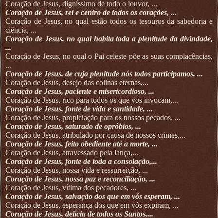
Coração de Jesus, digníssimo de todo o louvor, ...
Coração de Jesus, rei e centro de todos os corações, ...
Coração de Jesus, no qual estão todos os tesouros da sabedoria e
ciência, ...
Coração de Jesus, no qual habita toda a plenitude da divindade,
...
Coração de Jesus, no qual o Pai celeste põe as suas complacências,
...
Coração de Jesus, de cuja plenitude nós todos participamos, ...
Coração de Jesus, desejo das colinas eternas,...
Coração de Jesus, paciente e misericordioso, ...
Coração de Jesus, rico para todos os que vos invocam,...
Coração de Jesus, fonte de vida e santidade, ...
Coração de Jesus, propiciação para os nossos pecados, ...
Coração de Jesus, saturado de opróbios, ...
Coração de Jesus, atribulado por causa de nossos crimes,...
Coração de Jesus, feito obediente até a morte, ...
Coração de Jesus, atravessado pela lança,...
Coração de Jesus, fonte de toda a consolação,...
Coração de Jesus, nossa vida e ressurreição, ...
Coração de Jesus, nossa paz e reconciliação, ...
Coração de Jesus, vítima dos pecadores, ...
Coração de Jesus, salvação dos que em vós esperam, ...
Coração de Jesus, esperança dos que em vós expiram, ...
Coração de Jesus, delícia de todos os Santos,...