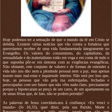
Hoje podemos ter a sensação de que o mundo da fé em Cristo se
debilita. Existem várias notícias que vão contra a fortaleza que
quereríamos receber de uma vida fundamentada integramente no
Evangelho. Os valores do consumismo, do capitalismo, da
sensualidade e do materialismo estão em voga e em conta de tudo o
que suponha pôr-se em sintonia com as exigências evangélicas.
Não obstante, este conjunto de valores e de formas de entender a
vida não nos dão nem a plenitude pessoal nem a paz, mas apenas
trazem mais mal-estar e inquietude interior. Não será por isso que,
hoje, as pessoas que vão pela rua enferrujadas, fechadas e
preocupadas com um futuro que não vêm nada claro, precisamente
porque o hipotecaram ao preço de um carro, de um apartamento ou
de umas férias que, de fato, não se podem permitir?
As palavras de Jesus convidam-nos à confiança: «Eu venci o
mundo» (Jo 16,33), quer dizer, pela sua Paixão, Morte e
Ressurreição alcançou a vida eterna, aquela que não tem