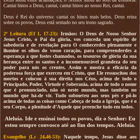
Cantai hinos a Deus, cantai, cantai hinos ao nosso Rei, cantai.
Deus é Rei do universo: cantai os hinos mais belos. Deus reina
sobre os povos, Deus está sentado no seu trono sagrado.
2ª Leitura (Ef 1, 17-23):
Irmãos: O Deus de Nosso Senhor
Jesus Cristo, o Pai da glória, vos conceda um espírito de
sabedoria e de revelação para O conhecerdes plenamente e
ilumine os olhos do vosso coração, para compreenderdes a
esperança a que fostes chamados, os tesouros de glória da sua
herança entre os santos e a incomensurável grandeza do seu
poder para nós os crentes. Assim o mostra a eficácia da
poderosa força que exerceu em Cristo, que Ele ressuscitou dos
mortos e colocou à sua direita nos Céus, acima de todo o
Principado, Poder, Virtude e Soberania, acima de todo o nome
que é pronunciado, não só neste mundo, mas também no
mundo que há-de vir. Tudo submeteu aos seus pés e pô-lo
acima de todas as coisas como Cabeça de toda a Igreja, que é o
seu Corpo, a plenitude d’Aquele que preenche tudo em todos.
Aleluia. Ide e ensinai todos os povos, diz o Senhor: Eu
estou sempre convosco até ao fim dos tempos. Aleluia.
Evangelho (Lc 24,46-53):
Naquele tempo, Jesus disse aos