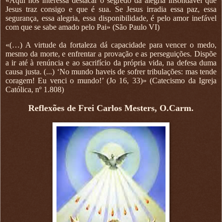
«Aqui nos interessa destacar o segredo da alegria insondável que
Jesus traz consigo e que é sua. Se Jesus irradia essa paz, essa
segurança, essa alegria, essa disponibilidade, é pelo amor inefável
com que se sabe amado pelo Pai» (São Paulo VI)
«(…) A virtude da fortaleza dá capacidade para vencer o medo,
mesmo da morte, e enfrentar a provação e as perseguições. Dispõe
a ir até à renúncia e ao sacrifício da própria vida, na defesa duma
causa justa. (...) ‘No mundo haveis de sofrer tribulações: mas tende
coragem! Eu venci o mundo!’ (Jo 16, 33)» (Catecismo da Igreja
Católica, nº 1.808)
Reflexões de Frei Carlos Mesters, O.Carm.