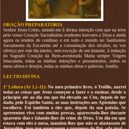
ORAÇÃO PREPARATÓRIA
Senhor Jesus Cristo, unindo-me à divina intenção com que na terra
pelo vosso Coração Sacratíssimo rendestes louvores a Deus e ainda
agora os rendeis de contínuo e em todo o mundo no Santíssimo
Sacramento da Eucaristia até a consumação dos séculos, eu vos
ofereço por este dia inteiro, sem exceção de um instante, à imitação
do Sagrado Coração da Bem-aventurada Maria sempre Virgem
Imaculada, todas as minhas intenções e pensamentos, todos os
meus afetos e desejos, todas as minhas obras e palavras. Amém.
LECTIO DIVINA
1ª Leitura (At 1,1-11):
No meu primeiro livro, ó Teófilo, narrei
todas as coisas que Jesus começou a fazer e a ensinar, desde o
princípio até ao dia em que foi elevado ao Céu, depois de ter
dado, pelo Espírito Santo, as suas instruções aos Apóstolos que
escolhera. Foi também a eles que, depois da sua paixão, Se
apresentou vivo com muitas provas, aparecendo-lhes durante
quarenta dias e falando-lhes do reino de Deus. Um dia em que
estava com eles à mesa, mandou-lhes que não se afastassem de
Jerusalém, mas que esperassem a promessa do Pai, «da qual –