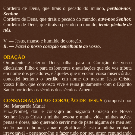
Cordeiro de Deus, que tirais o pecado do mundo,
perdoai-nos,
Senhor.
Cordeiro de Deus, que tirais o pecado do mundo,
ouvi-nos Senhor.
Cordeiro de Deus, que tirais o pecado do mundo,
tende piedade de
nós.
V. — Jesus, manso e humilde de coração,
R. — Fazei o nosso coração semelhante ao vosso.
ORAÇÃO
Onipotente e eterno Deus, olhai para o Coração de vosso
diletíssimo Filho e para os louvores e satisfações que ele vos tributa
em nome dos pecadores, e àqueles que invocam vossa misericórdia,
concedei benigno o perdão, em nome do mesmo Jesus Cristo,
vosso Filho, que convosco vive e reina juntamente com o Espírito
Santo por todos os séculos dos séculos. Amém.
CONSAGRAÇÃO AO CORAÇÃO DE JESUS
(composta por
Sta. Margarida Maria)
Eu...(Nome), dou e consagro ao Sagrado Coração de Nosso
Senhor Jesus Cristo a minha pessoa e minha vida, minhas ações,
penas e dores, não querendo servir-me de parte alguma de meu ser,
senão para o honrar, amar e glorificar É esta a minha vontade
irrevogável - pertencer-lhe e fazer tudo por seu amor, renunciando