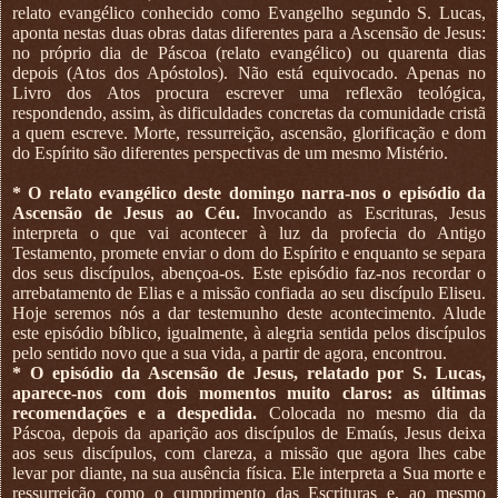
relato evangélico conhecido como Evangelho segundo S. Lucas,
aponta nestas duas obras datas diferentes para a Ascensão de Jesus:
no próprio dia de Páscoa (relato evangélico) ou quarenta dias
depois (Atos dos Apóstolos). Não está equivocado. Apenas no
Livro dos Atos procura escrever uma reflexão teológica,
respondendo, assim, às dificuldades concretas da comunidade cristã
a quem escreve. Morte, ressurreição, ascensão, glorificação e dom
do Espírito são diferentes perspectivas de um mesmo Mistério.
* O relato evangélico deste domingo narra-nos o episódio da
Ascensão de Jesus ao Céu.
Invocando as Escrituras, Jesus
interpreta o que vai acontecer à luz da profecia do Antigo
Testamento, promete enviar o dom do Espírito e enquanto se separa
dos seus discípulos, abençoa-os. Este episódio faz-nos recordar o
arrebatamento de Elias e a missão confiada ao seu discípulo Eliseu.
Hoje seremos nós a dar testemunho deste acontecimento. Alude
este episódio bíblico, igualmente, à alegria sentida pelos discípulos
pelo sentido novo que a sua vida, a partir de agora, encontrou.
* O episódio da Ascensão de Jesus, relatado por S. Lucas,
aparece-nos com dois momentos muito claros: as últimas
recomendações e a despedida.
Colocada no mesmo dia da
Páscoa, depois da aparição aos discípulos de Emaús, Jesus deixa
aos seus discípulos, com clareza, a missão que agora lhes cabe
levar por diante, na sua ausência física. Ele interpreta a Sua morte e
ressurreição como o cumprimento das Escrituras e, ao mesmo