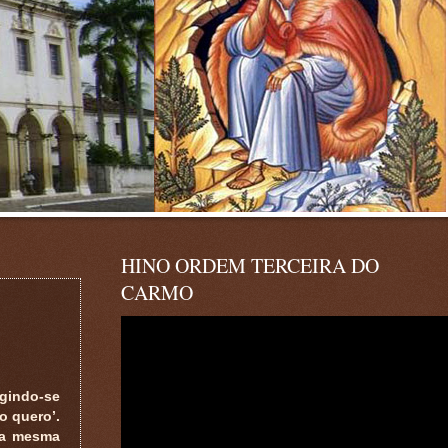
HINO ORDEM TERCEIRA DO
CARMO
igindo-se
ão quero’.
e a mesma