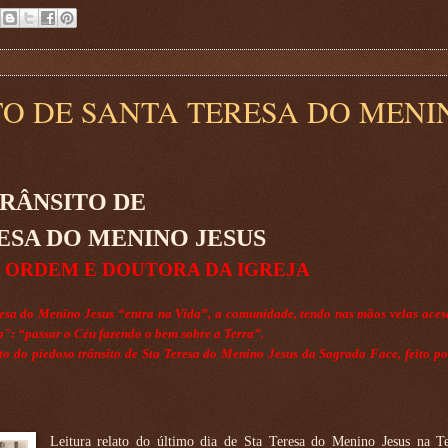
O DE SANTA TERESA DO MENI
RÂNSITO DE
ESA DO MENINO JESUS
 ORDEM E DOUTORA DA IGREJA
esa do Menino Jesus “entra na Vida”, a comunidade, tendo nas mãos velas aces
a": “passar o Céu fazendo o bem sobre a Terra”.
lato do piedoso trânsito de Sta Teresa do Menino Jesus da Sagrada Face, feito po
Leitura relato do último dia de Sta Teresa do Menino Jesus na T