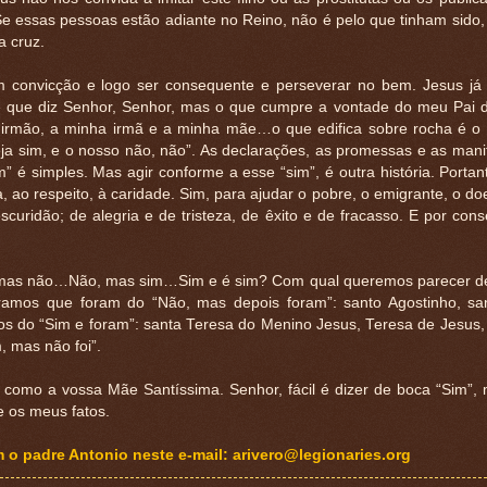
Se essas pessoas estão adiante no Reino, não é pelo que tinham sido
a cruz.
com convicção e logo ser consequente e perseverar no bem. Jesus já
e que diz Senhor, Senhor, mas o que cumpre a vontade do meu Pai
irmão, a minha irmã e a minha mãe…o que edifica sobre rocha é o
ja sim, e o nosso não, não”. As declarações, as promessas e as mani
 é simples. Mas agir conforme a esse “sim”, é outra história. Portan
 ao respeito, à caridade. Sim, para ajudar o pobre, o emigrante, o do
curidão; de alegria e de tristeza, de êxito e de fracasso. E por con
m, mas não…Não, mas sim…Sim e é sim? Com qual queremos parecer d
ramos que foram do “Não, mas depois foram”: santo Agostinho, sa
s do “Sim e foram”: santa Teresa do Menino Jesus, Teresa de Jesus,
 mas não foi”.
 como a vossa Mãe Santíssima. Senhor, fácil é dizer de boca “Sim”, m
e os meus fatos.
 padre Antonio neste e-mail: arivero@legionaries.org