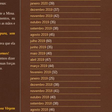
janeiro 2020
(39)
esus:
dezembro 2019
(37)
e a Missa.
novembro 2019
(42)
mentos, eu
outubro 2019
(35)
 as mãos e
setembro 2019
(38)
pura, sem
agosto 2019
(45)
julho 2019
(60)
ava que ela
junho 2019
(35)
maio 2019
(40)
ormes!
emos dizer
abril 2019
(47)
suas forças
março 2019
(44)
o.
fevereiro 2019
(32)
janeiro 2019
(25)
dezembro 2018
(38)
novembro 2018
(41)
outubro 2018
(40)
setembro 2018
(38)
boa Virgem
agosto 2018
(46)