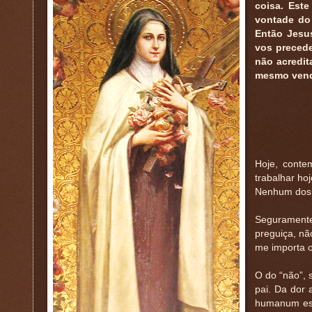
coisa. Est
vontade do
Então Jesus
vos precede
não acredit
mesmo vendo
Hoje, conte
trabalhar hoj
Nenhum dos 
Seguramente,
preguiça, nã
me importa o
O do “não”, 
pai. Da dor a
humanum est