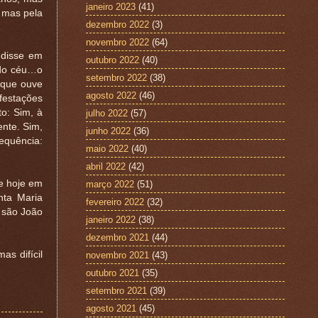
janeiro 2023
(41)
, mas pela
dezembro 2022
(3)
novembro 2022
(64)
 disse em
outubro 2022
(40)
 do céu…o
setembro 2022
(38)
 que ouve
agosto 2022
(46)
festações
to: Sim, à
julho 2022
(57)
ente. Sim,
junho 2022
(36)
sequência:
maio 2022
(40)
abril 2022
(42)
e hoje em
março 2022
(51)
nta Maria
fevereiro 2022
(32)
 são João
janeiro 2022
(38)
dezembro 2021
(44)
as difícil
novembro 2021
(43)
outubro 2021
(35)
setembro 2021
(39)
agosto 2021
(45)