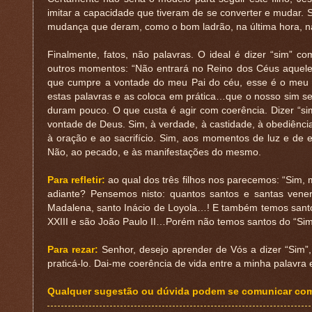
imitar a capacidade que tiveram de se converter e mudar. 
mudança que deram, como o bom ladrão, na última hora, n
Finalmente, fatos, não palavras. O ideal é dizer “sim” 
outros momentos: “Não entrará no Reino dos Céus aquel
que cumpre a vontade do meu Pai do céu, esse é o meu 
estas palavras e as coloca em prática…que o nosso sim se
duram pouco. O que custa é agir com coerência. Dizer “sim”
vontade de Deus. Sim, à verdade, à castidade, à obediência,
à oração e ao sacrifício. Sim, aos momentos de luz e de es
Não, ao pecado, e às manifestações do mesmo.
Para refletir:
ao qual dos três filhos nos parecemos: “Si
adiante? Pensemos nisto: quantos santos e santas vene
Madalena, santo Inácio de Loyola…! E também temos santo
XXIII e são João Paulo II…Porém não temos santos do “Sim,
Para rezar:
Senhor, desejo aprender de Vós a dizer “Sim”,
praticá-lo. Dai-me coerência de vida entre a minha palavra 
Qualquer sugestão ou dúvida podem se comunicar com o