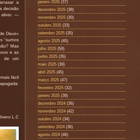
janeiro 2026
(37)
arrasar a
a decisão
dezembro 2025
(38)
alivio: —
novembro 2025
(30)
outubro 2025
(33)
setembro 2025
(35)
 de Deus»
os “sumos
agosto 2025
(45)
João? Mas
julho 2025
(59)
anos e as
junho 2025
(35)
ia de um
maio 2025
(39)
abril 2025
(45)
mais fácil
março 2025
(47)
 apagada:
fevereiro 2025
(32)
janeiro 2025
(38)
dezembro 2024
(36)
novembro 2024
(42)
Rivero L.C
outubro 2024
(34)
setembro 2024
(36)
agosto 2024
(46)