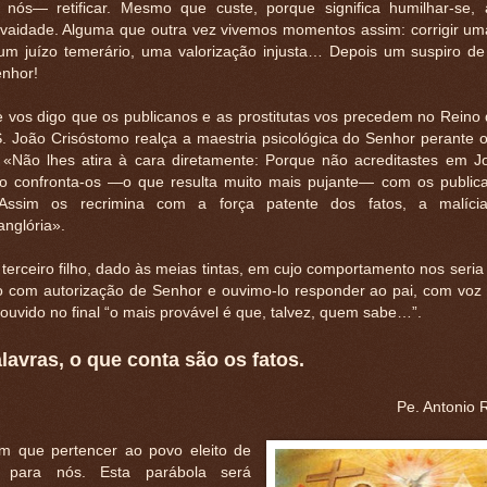
nós— retificar. Mesmo que custe, porque significa humilhar-se, 
vaidade. Alguma que outra vez vivemos momentos assim: corrigir um
 um juízo temerário, uma valorização injusta… Depois um suspiro de 
enhor!
vos digo que os publicanos e as prostitutas vos precedem no Reino
S. João Crisóstomo realça a maestria psicológica do Senhor perante 
: «Não lhes atira à cara diretamente: Porque não acreditastes em 
rio confronta-os —o que resulta muito mais pujante— com os public
s. Assim os recrimina com a força patente dos fatos, a malíc
nglória».
erceiro filho, dado às meias tintas, em cujo comportamento nos seria 
o com autorização de Senhor e ouvimo-lo responder ao pai, com voz
uvido no final “o mais provável é que, talvez, quem sabe…”.
avras, o que conta são os fatos.
Pe. Antonio 
vam que pertencer ao povo eleito de
 para nós. Esta parábola será