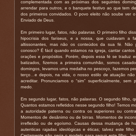
complementada com as próximas dos seguintes domin
arrendar para outros, e o banquete festivo ao que tem de 
dos primeiros convidados. O povo eleito não soube ver o
Enviado de Deus.
Em primeiro lugar, fatos, não palavras. O primeiro filho diss
hipocrisia dos fariseus, e a nossa, que cuidavam a f
altissonantes, mas não os conteúdos da sua fé. Não
conosco? É fácil quando estamos na igreja, cantar canto
orações e propósitos. Porém, depois essa fé se traduz
batizados, fizemos a primeira comunhão, somos casado
domingos, levamos uma medalha no pescoço, fazemos pere
terço…e depois, na vida, o nosso estilo de atuação n
acreditar. Pronunciamos o “sim” superficialmente, sem 
medo.
Em segundo lugar, fatos, não palavras. O segundo filho, q
Quantos estamos refletidos nesse segundo filho! Temos mo
a autoridade paterna ou contra os superiores ou cont
Momentos de desânimo ou de birras. Momentos de incon
irreflexão ou de egoísmo. Causas dessa mudança de hu
autenticas rajadas ideológicas e éticas; talvez este fi
Certamente não seria o modelo para seguir este filho; Jes