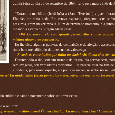
quinta-feira do dia 30 de setembro de 1897, feito pela madre Inês de J
“Durante a manhã eu (Irmã Inês) a (Santa Teresinha) vigiava durant
Ela não me dizia nada. Ela estava esgotada, ofegante; seus sofri
presumia, eram inexprimíveis. Num determinado momento, ela juntou
olhando à estátua da Virgem Maria disse:
- Oh! Eu rezei a ela com grande fervor! Mas é uma agonia 
mistura alguma de consolação.
Eu lhe disse algumas palavras de compaixão e de afeição e acrescent
tinha bem me edificado durante sua convalescença.
- E você, as consolações que tinha me dado! Ah! Como elas são en
Durante todo o dia, sem um instante de trégua, ela permaneceu, pod
sem exageros, sob verdadeiros tormentos. Ela parecia estar no fim de 
e, todavia, para nosso espanto, ela podia se mexer, se sentar no seu leit
rrer! Eu ainda tenho forças por vários meses, talvez até mesmo vários anos!
ão sublime e caindo novamente sobre seu travesseiro:
ir o seu tom:
 sofrimento… melhor assim! Ó meu Deus!… Eu amo o bom Deus! O minha 