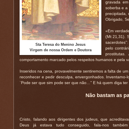
gravada em 
soberba e a 
precipitada,
Obrigado, S
«Em verdade 
(Mt 21,31). 
sacerdotes”
Sta Teresa do Menino Jesus
pelo contrá
Virgem de nossa Ordem e Doutora
prostituta
comportamento marcado pelos respeitos humanos e pela va
Inseridos na cena, provavelmente sentiremos a falta de um t
reconhecer e pedir desculpa, envergonhados. Inventamo-l
`Pode ser que sim pode ser que não…” E há quem diga ter o
Não bastam as pal
Cristo, falando aos dirigentes dos judeus, que acredita
Deus já estava tudo conseguido, fala-nos também