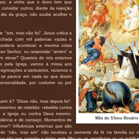
gos: a vinha que o dono tem que
convidar outros, diante da rejeição
 dia da graça, não soube acolher o
e: “sim, mas não foi”. Jesus critica a
achada com mil palavras vazias e
 poderia acontecer a mesma coisa
s ao Senhor, ou responder “amém” a
 em obras? Quantos de nós estamos
s pela Igreja, vamos à missa aos
grinações a santuários, rezamos o
ão se parece em nada ao que dizem
personalidade, por costume ou por
uem é? “Disse não, mas depois foi”.
mentos de rebeldia: rebeldia contra
ra a Igreja ou contra Deus mesmo.
Mês do SSmo Rosário
stância e de cansaço. Momentos de
mor? Influências externas que são
lho do “não, mas sim” não recebeu a semente da fé na família ou n
us não nos convida a imitar este filho ou as prostitutas ou os publi