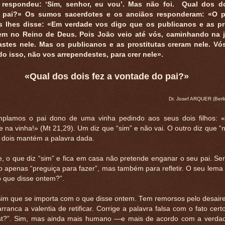
e respondeu: ‘Sim, senhor, eu vou’. Mas não foi. Qual dos do
 pai?» Os sumos sacerdotes e os anciãos responderam: «O pr
 lhes disse: «Em verdade vos digo que os publicanos e as pr
m no Reino de Deus. Pois João veio até vós, caminhando na j
astes nele. Mas os publicanos e as prostitutas creram nele. Vó
 isso, não vos arrependestes, para crer nele».
«Qual dos dois fez a vontade do pai?»
Dr. Josef ARQUER (Berl
mplamos o pai dono de uma vinha pedindo aos seus dois filhos: «F
e na vinha!» (Mt 21,29). Um diz que “sim” e não vai. O outro diz que “n
dois mantém a palavra dada.
 o que diz “sim” e fica em casa não pretende enganar o seu pai. Se
o apenas “preguiça para fazer”, mas também para refletir. O seu lema
 que disse ontem?”.
sim que se importa com o que disse ontem. Tem remorsos pelo desair
rranca a valentia de retificar. Corrige a palavra falsa com o fato certo
?”. Sim, mas ainda mais humano —e mais de acordo com a verdade