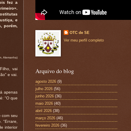
is fez a
imeiro».
ostitutas
ustiça, e
s, porém,
OTC de SE
Ver meu perfil completo
in, Alemanha)
ilho, vai
Arquivo do blog
ão” e vai.
agosto 2026
(9)
julho 2026
(56)
rá apenas
junho 2026
(36)
 é: “O que
maio 2026
(40)
abril 2026
(38)
e com seu
março 2026
(46)
. “Errare,
fevereiro 2026
(36)
 interior