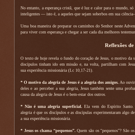
No entanto, a esperança cristã, que é luz e calor para o mundo, s
inteligentes — isto é, a aqueles que sejam soberbos em sua ciênc
Uma boa maneira de preparar os caminhos do Senhor neste Advento
para viver com esperança e chegar a ser cada dia melhores testemu
Reflexões de
O texto de hoje revela o fundo do coração de Jesus, o motivo da s
discípulos tinham ido em missão e, na volta, partilham com Jesu
sua experiência missionária (Lc 10,17-21).
* O motivo da alegria de Jesus é a alegria dos amigos.
Ao ouvir
deles e ao perceber a sua alegria, Jesus também sente uma profu
causa da alegria de Jesus é o bem-estar dos outros.
* Não é uma alegria superficial.
Ela vem do Espírito Santo.
alegria é que os discípulos e as discípulas experimentaram algo d
a sua experiência missionária.
* Jesus os chama “pequenos”.
Quem são os “pequenos”? São os s