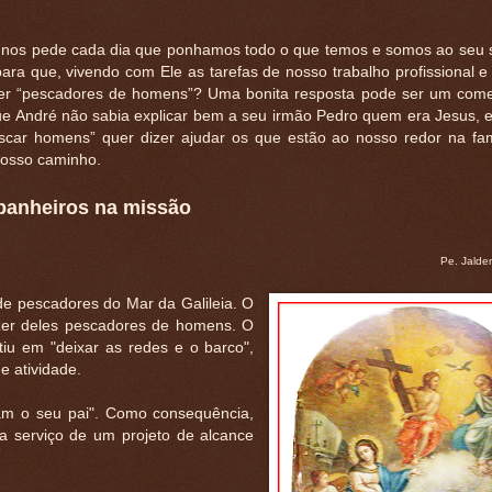
 nos pede cada dia que ponhamos todo o que temos e somos ao seu 
para que, vivendo com Ele as tarefas de nosso trabalho profissional 
zer “pescadores de homens”? Uma bonita resposta pode ser um come
ue André não sabia explicar bem a seu irmão Pedro quem era Jesus, e
escar homens” quer dizer ajudar os que estão ao nosso redor na fam
 nosso caminho.
anheiros na missão
Pe. Jaldem
 pescadores do Mar da Galileia. O
zer deles pescadores de homens. O
tiu em "deixar as redes e o barco",
e atividade.
ixam o seu pai". Como consequência,
 a serviço de um projeto de alcance