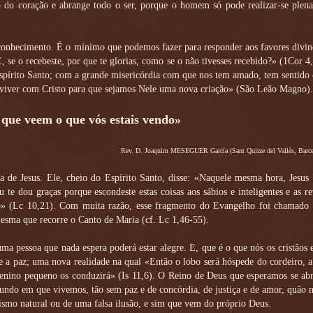
 do coração e abrange todo o ser, porque o homem só pode realizar-se plena
econhecimento. É o mínimo que podemos fazer para responder aos favores divi
, se o recebeste, por que te glorias, como se o não tivesses recebido?» (1Cor 4
o Espírito Santo; com a grande misericórdia com que nos tem amado, tem sentid
reviver com Cristo para que sejamos Nele uma nova criação» (São Leão Magno).
s que veem o que vós estais vendo»
Rev. D. Joaquim MESEGUER García (Sant Quirze del Vallès, Barce
ia de Jesus. Ele, cheio do Espírito Santo, disse: «Naquele mesma hora, Jesus
u te dou graças porque escondeste estas coisas aos sábios e inteligentes e as re
do» (Lc 10,21). Com muita razão, esse fragmento do Evangelho foi chamado 
mesma que recorre o Canto de Maria (cf. Lc 1,46-55).
ma pessoa que nada espera poderá estar alegre. E, que é o que nós os cristãos
 e a paz; uma nova realidade na qual «Então o lobo será hóspede do cordeiro, a
 menino pequeno os conduzirá» (Is 11,6). O Reino de Deus que esperamos se a
mundo em que vivemos, tão sem paz e de concórdia, de justiça e de amor, quão n
ismo natural ou de uma falsa ilusão, e sim que vem do próprio Deus.