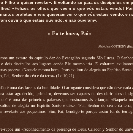
o Filho o quiser revelar». E voltando-se para os discípulos em pa
-lhes: «Felizes os olhos que veem o que vós estais vendo! Po
 muitos profetas e reis quiseram ver o que vós estais vendo, e n
ram ouvir o que estais ouvindo, e não ouviram».
« Eu te louvo, Pai»
Abbé Jean GOTTIGNY (Bruxe
emos um extrato do capítulo dez do Evangelho segundo São Lucas. O Senhor
a e dois discípulos aos lugares aonde Ele mesmo iria. E voltaram exultante
suas proezas «Naquele mesma hora, Jesus exultou de alegria no Espírito Santo 
o, Pai, Senhor do céu e da terra» (Lc 10,21).
idão é uma das facetas da humildade. O arrogante considera que não deve nada
ra estar agradecido, primeiro, devemos ser capazes de descobrir nossa insig
ado” é uma das primeiras palavras que ensinamos às crianças. «Naquela m
exultou de alegria no Espírito Santo e disse: "Pai, Senhor do céu e da terra
 as revelaste aos pequeninos. Sim, Pai, bendigo-te porque assim foi do teu a
 pré-supõe um «reconhecimento da presença de Deus, Criador y Senhor do univ