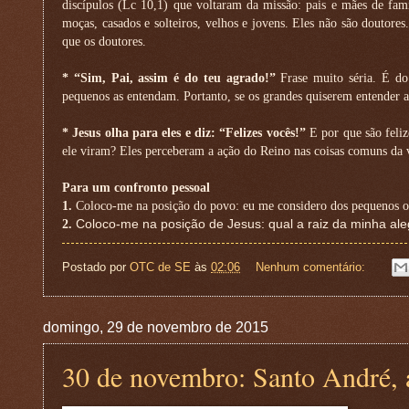
discípulos (Lc 10,1) que voltaram da missão: pais e mães de famí
moças, casados e solteiros, velhos e jovens. Eles não são doutor
que os doutores.
* “Sim, Pai, assim é do teu agrado!”
Frase muito séria. É do
pequenos as entendam. Portanto, se os grandes quiserem entender a
* Jesus olha para eles e diz: “Felizes vocês!”
E por que são feliz
ele viram? Eles perceberam a ação do Reino nas coisas comuns da vid
Para um confronto pessoal
1.
Coloco-me na posição do povo: eu me considero dos pequenos o
2.
Coloco-me na posição de Jesus: qual a raiz da minha aleg
Postado por
OTC de SE
às
02:06
Nenhum comentário:
domingo, 29 de novembro de 2015
30 de novembro: Santo André, 