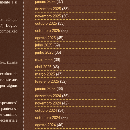
janeiro 2026
(37)
mente a si
dezembro 2025
(38)
novembro 2025
(30)
nos. «O que
outubro 2025
(33)
,7). Lógico
setembro 2025
(35)
o compaixão
agosto 2025
(45)
julho 2025
(59)
junho 2025
(35)
maio 2025
(39)
lona, Espanha)
abril 2025
(45)
 exultou de
março 2025
(47)
velaste aos
fevereiro 2025
(32)
por alguns
janeiro 2025
(38)
dezembro 2024
(36)
 esperamos?
novembro 2024
(42)
 pantera se
outubro 2024
(34)
bre caminho
setembro 2024
(36)
ecessária é
agosto 2024
(46)