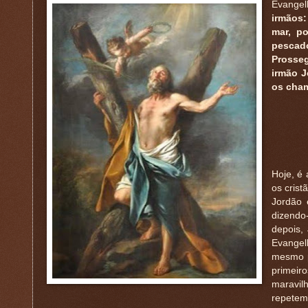
Evangel
irmãos:
mar, p
pescado
Prosseg
irmão J
os cham
Hoje, é 
os crist
Jordão 
dizendo
depois,
Evangel
mesmo p
primeir
maravilh
repetem