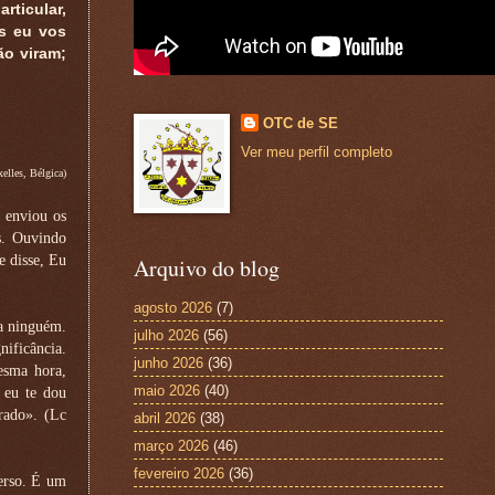
rticular,
is eu vos
ão viram;
OTC de SE
Ver meu perfil completo
lles, Bélgica)
 enviou os
s. Ouvindo
e disse, Eu
Arquivo do blog
agosto 2026
(7)
 a ninguém.
julho 2026
(56)
nificância.
junho 2026
(36)
esma hora,
maio 2026
(40)
, eu te dou
grado». (Lc
abril 2026
(38)
março 2026
(46)
fevereiro 2026
(36)
erso. É um