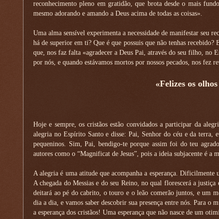
reconhecimento pleno em gratidão, que brota desde o mais fundo
mesmo adorando e amando a Deus acima de todas as coisas».
Uma alma sensível experimenta a necessidade de manifestar seu r
há de superior em ti? Que é que possuis que não tenhas recebido? E
que, nos faz falta «agradecer a Deus Pai, através do seu filho, n
por nós, e quando estávamos mortos por nossos pecados, nos fez 
«Felizes os olho
Hoje e sempre, os cristãos estão convidados a participar da alegr
alegria no Espírito Santo e disse: Pai, Senhor do céu e da terra, e
pequeninos. Sim, Pai, bendigo-te porque assim foi do teu agra
autores como o “Magnificat de Jesus”, pois a ideia subjacente é a 
A alegria é uma atitude que acompanha a esperança. Dificilmente u
A chegada do Messias e do seu Reino, no qual florescerá a justiça
deitará ao pé do cabrito, o touro e o leão comerão juntos, e um
dia a dia, e vamos saber descobrir sua presença entre nós. Para o 
a esperança dos cristãos! Uma esperança que não nasce de um otim