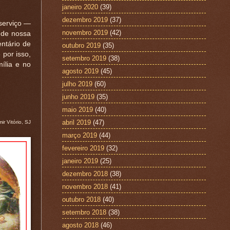
janeiro 2020
(39)
dezembro 2019
(37)
serviço —
novembro 2019
(42)
e de nossa
ntário de
outubro 2019
(35)
 por isso,
setembro 2019
(38)
ília e no
agosto 2019
(45)
julho 2019
(60)
junho 2019
(35)
maio 2019
(40)
abril 2019
(47)
ir Vitório, SJ
março 2019
(44)
fevereiro 2019
(32)
janeiro 2019
(25)
dezembro 2018
(38)
novembro 2018
(41)
outubro 2018
(40)
setembro 2018
(38)
agosto 2018
(46)