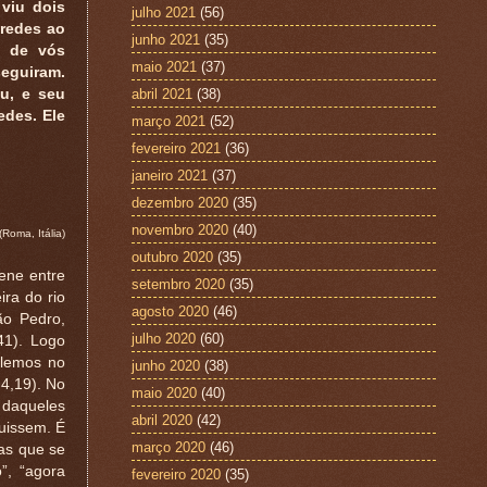
 viu dois
julho 2021
(56)
 redes ao
junho 2021
(35)
i de vós
maio 2021
(37)
seguiram.
abril 2021
(38)
eu, e seu
edes. Ele
março 2021
(52)
fevereiro 2021
(36)
janeiro 2021
(37)
dezembro 2020
(35)
novembro 2020
(40)
Roma, Itália)
outubro 2020
(35)
lene entre
setembro 2020
(35)
ira do rio
agosto 2020
(46)
ão Pedro,
julho 2020
(60)
41). Logo
 lemos no
junho 2020
(38)
4,19). No
maio 2020
(40)
 daqueles
abril 2020
(42)
uissem. É
março 2020
(46)
as que se
”, “agora
fevereiro 2020
(35)