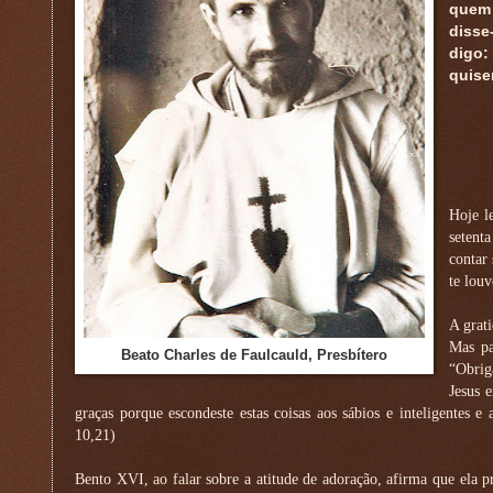
quem 
disse
digo:
quise
Hoje l
setent
contar 
te louv
A grat
Mas pa
Beato Charles de Faulcauld, Presbítero
“Obrig
Jesus 
graças porque escondeste estas coisas aos sábios e inteligentes e
10,21)
Bento XVI, ao falar sobre a atitude de adoração, afirma que ela