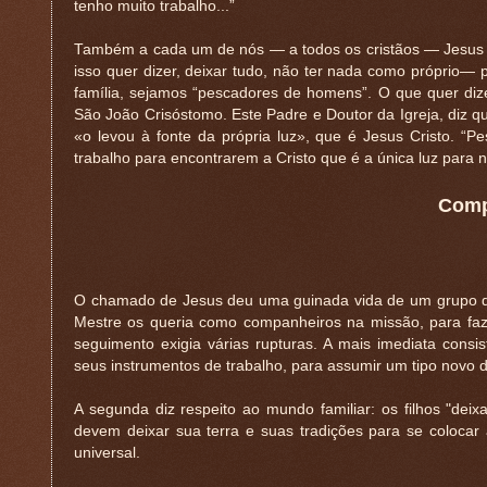
tenho muito trabalho...”
Também a cada um de nós — a todos os cristãos — Jesus
isso quer dizer, deixar tudo, não ter nada como próprio— 
família, sejamos “pescadores de homens”. O que quer di
São João Crisóstomo. Este Padre e Doutor da Igreja, diz q
«o levou à fonte da própria luz», que é Jesus Cristo. “P
trabalho para encontrarem a Cristo que é a única luz para
Comp
O chamado de Jesus deu uma guinada vida de um grupo de
Mestre os queria como companheiros na missão, para fa
seguimento exigia várias rupturas. A mais imediata consis
seus instrumentos de trabalho, para assumir um tipo novo d
A segunda diz respeito ao mundo familiar: os filhos "de
devem deixar sua terra e suas tradições para se colocar
universal.