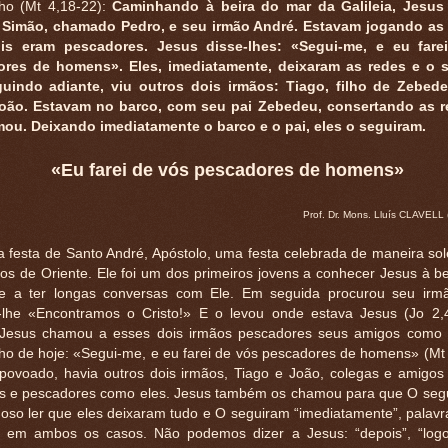
ho (Mt 4,18-22):
Caminhando à beira do mar da Galileia, Jesus
 Simão, chamado Pedro, e seu irmão André. Estavam jogando as
ois eram pescadores. Jesus disse-lhes: «Segui-me, e eu fare
res de homens». Eles, imediatamente, deixaram as redes e o 
uindo adiante, viu outros dois irmãos: Tiago, filho de Zebed
oão. Estavam no barco, com seu pai Zebedeu, consertando as r
ou. Deixando imediatamente o barco e o pai, eles o seguiram.
«Eu farei de vós pescadores de homens»
Prof. Dr. Mons. Lluís CLAVELL (
a festa de Santo André, Apóstolo, uma festa celebrada de maneira so
ãos de Oriente. Ele foi um dos primeiros jovens a conhecer Jesus à be
e a ter longas conversas com Ele. Em seguida procurou seu irm
-lhe «Encontramos o Cristo!» E o levou onde estava Jesus (Jo 2,
 Jesus chamou a esses dois irmãos pescadores seus amigos como
ho de hoje: «Segui-me, e eu farei de vós pescadores de homens» (Mt 
ovoado, havia outros dois irmãos, Tiago e João, colegas e amigos
os e pescadores como eles. Jesus também os chamou para que O seg
oso ler que eles deixaram tudo e O seguiram “imediatamente”, palavr
 em ambos os casos. Não podemos dizer a Jesus: “depois”, “logo