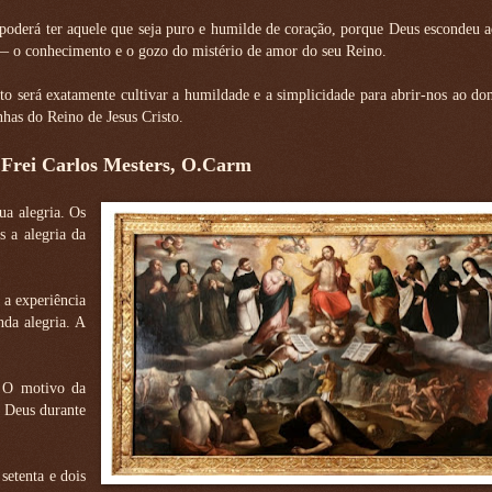
ó poderá ter aquele que seja puro e humilde de coração, porque Deus escondeu a
ia— o conhecimento e o gozo do mistério de amor do seu Reino.
 será exatamente cultivar a humildade e a simplicidade para abrir-nos ao do
nhas do Reino de Jesus Cristo.
 Frei Carlos Mesters, O.Carm
ua alegria. Os
s a alegria da
 a experiência
nda alegria. A
 O motivo da
e Deus durante
etenta e dois