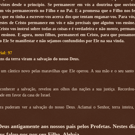
vistes desde o princípio. Se permanecer em vós a doutrina que ouvist
m vós permanecereis no Filho e no Pai. E a promessa que o Filho nos fe
 o que eu tinha a escrever-vos acerca dos que tentam enganar-vos. Para vós
estes de Cristo permanece em vós e não precisais que alguém vos ensin
risto vos instrui sobre todas as coisas e é verdadeira e não mente, permane
 ensinou. E agora, meus filhos, permanecei em Cristo, para que possamos
 Ele Se manifestar e não sejamos confundidos por Ele na sua vinda.
ial: 97
ins da terra viram a salvação do nosso Deus.
 um cântico novo pelas maravilhas que Ele operou. A sua mão e o seu santo
onhecer a salvação, revelou aos olhos das nações a sua justiça. Recordou
de em favor da casa de Israel.
rra puderam ver a salvação do nosso Deus. Aclamai o Senhor, terra inteira, 
eus antigamente aos nossos pais pelos Profetas. Nestes di
us falou-nos por seu Filho. Aleluia.