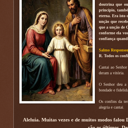
doutrina que ou
princípio, també
eterna. Era isto
unção que receb
que a unção de C
conforme ela vos
confiança quando
Salmo Responsor
R. Todos os conf
Cantai ao Senhor
deram a vitória.
O Senhor deu a c
bondade e fidelida
Os confins da te
alegria e cantai.
Aleluia. Muitas vezes e de muitos modos falou D
são os últimos, De