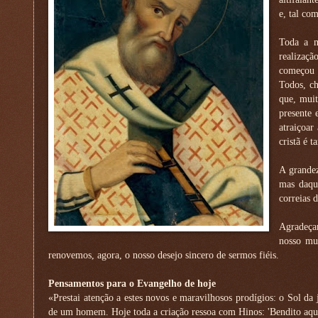
e, tal co
Toda a m
realizaçã
começou e
Todos, c
que, muit
presente 
atraiçoar
cristã é 
A grandez
mas daqu
correias 
Agradeçam
nosso mu
renovemos, agora, o nosso desejo sincero de sermos fiéis.
Pensamentos para o Evangelho de hoje
«Prestai atenção a estes novos e maravilhosos prodígios: o Sol da 
de um homem. Hoje toda a criação ressoa com Hinos: 'Bendito aq