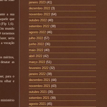
janeiro 2023
(41)
.
dezembro 2022
(3)
ante a sua
novembro 2022
(64)
«Aquele que
outubro 2022
(40)
(Flp 1,6).
setembro 2022
(38)
. Um mundo
agosto 2022
(46)
O tornemos
zer, seria
julho 2022
(57)
, a vocação
junho 2022
(36)
maio 2022
(40)
abril 2022
(42)
s méritos,
desatar as
março 2022
(51)
fevereiro 2022
(32)
janeiro 2022
(38)
er, para o
dezembro 2021
(44)
eu olhar e
novembro 2021
(43)
outubro 2021
(35)
setembro 2021
(39)
 ministério
agosto 2021
(45)