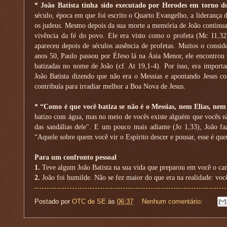
* João Batista tinha sido executado por Herodes em torno d
século, época em que foi escrito o Quarto Evangelho, a liderança d
os judeus. Mesmo depois da sua morte a memória de João continua
vivência da fé do povo. Ele era visto como o profeta (Mc 11,32
apareceu depois de séculos ausência de profetas. Muitos o cons
anos 50, Paulo passou por Éfeso lá na Ásia Menor, ele encontrou
batizadas no nome de João (cf. At 19,1-4). Por isso, era import
João Batista dizendo que não era o Messias e apontando Jesus c
contribuía para irradiar melhor a Boa Nova de Jesus.
* “Como é que você batiza se não é o Messias, nem Elias, nem
batizo com água, mas no meio de vocês existe alguém que vocês 
das sandálias dele". E um pouco mais adiante (Jo 1,33), João fa
“Aquele sobre quem você vir o Espírito descer e pousar, esse é que
Para um confronto pessoal
1.
Teve algum João Batista na sua vida que preparou em você o ca
2.
João foi humilde. Não se fez maior do que era na realidade: você
Postado por
OTC de SE
às
06:37
Nenhum comentário: