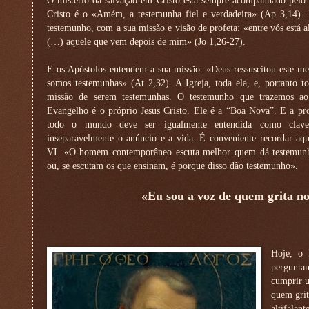
O mistério da salvação em Cristo está sempre acompanhado pelo 
Cristo é o «Amém, a testemunha fiel e verdadeira» (Ap 3,14). 
testemunho, com a sua missão e visão de profeta: «entre vós está 
(…) aquele que vem depois de mim» (Jo 1,26-27).
E os Apóstolos entendem a sua missão: «Deus ressuscitou este me
somos testemunhas» (At 2,32). A Igreja, toda ela, e, portanto 
missão de serem testemunhas. O testemunho que trazemos
Evangelho é o próprio Jesus Cristo. Ele é a “Boa Nova”. E a p
todo o mundo deve ser igualmente entendida como clav
inseparavelmente o anúncio e a vida. É conveniente recordar aq
VI. «O homem contemporâneo escuta melhor quem dá testemun
ou, se escutam os que ensinam, é porque disso dão testemunho».
«Eu sou a voz de quem grita no
Hoje, o 
perguntam
cumprir u
quem grit
altifalan