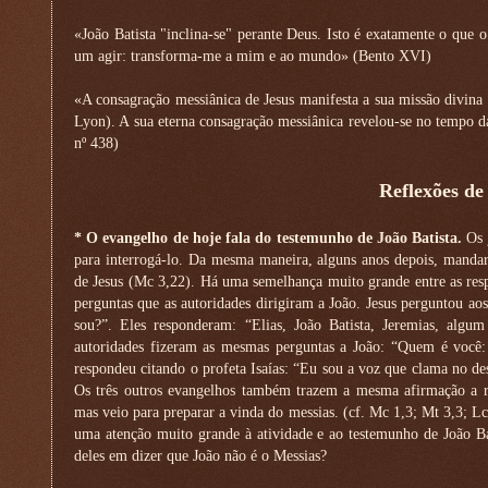
«João Batista "inclina-se" perante Deus. Isto é exatamente o que o
um agir: transforma-me a mim e ao mundo» (Bento XVI)
«A consagração messiânica de Jesus manifesta a sua missão divina (
Lyon). A sua eterna consagração messiânica revelou-se no tempo da
nº 438)
Reflexões de
* O evangelho de hoje fala do testemunho de João Batista.
Os 
para interrogá-lo. Da mesma maneira, alguns anos depois, mandar
de Jesus (Mc 3,22). Há uma semelhança muito grande entre as respo
perguntas que as autoridades dirigiram a João. Jesus perguntou ao
sou?”. Eles responderam: “Elias, João Batista, Jeremias, algu
autoridades fizeram as mesmas perguntas a João: “Quem é você: 
respondeu citando o profeta Isaías: “Eu sou a voz que clama no de
Os três outros evangelhos também trazem a mesma afirmação a re
mas veio para preparar a vinda do messias. (cf. Mc 1,3; Mt 3,3; L
uma atenção muito grande à atividade e ao testemunho de João Bat
deles em dizer que João não é o Messias?