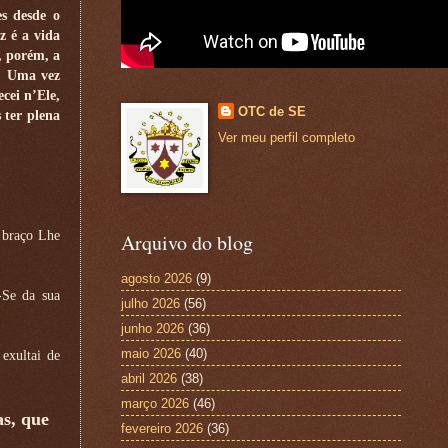
es desde o
z é a vida
, porém, a
e. Uma vez
cei n’Ele,
OTC de SE
 ter plena
Ver meu perfil completo
 braço Lhe
Arquivo do blog
agosto 2026
(9)
-Se da sua
julho 2026
(56)
junho 2026
(36)
maio 2026
(40)
exultai de
abril 2026
(38)
março 2026
(46)
as, que
fevereiro 2026
(36)