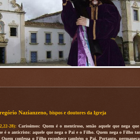
regório Nazianzeno,
bispos e doutores da Igreja
 2,22-28):
Caríssimos: Quem é o mentiroso, senão aquele que nega que 
ue é o anticristo: aquele que nega o Pai e o Filho. Quem nega o Filho 
. Quem confessa o Filho reconhece também o Pai. Portanto, permaneça