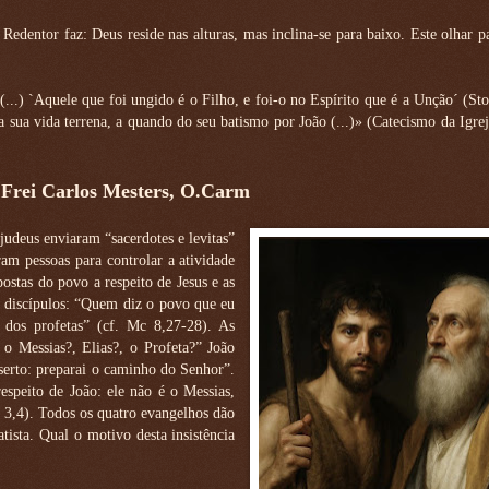
 Redentor faz: Deus reside nas alturas, mas inclina-se para baixo. Este olhar p
...) `Aquele que foi ungido é o Filho, e foi-o no Espírito que é a Unção´ (Sto
 sua vida terrena, a quando do seu batismo por João (...)» (Catecismo da Igrej
 Frei Carlos Mesters, O.Carm
judeus enviaram “sacerdotes e levitas”
am pessoas para controlar a atividade
stas do povo a respeito de Jesus e as
s discípulos: “Quem diz o povo que eu
m dos profetas” (cf. Mc 8,27-28). As
o Messias?, Elias?, o Profeta?” João
serto: preparai o caminho do Senhor”.
speito de João: ele não é o Messias,
c 3,4). Todos os quatro evangelhos dão
ista. Qual o motivo desta insistência