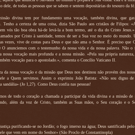
mo dele, de todas as pessoas que se sabem e sentem depositárias do tesouro da fé
issão divina tem por fundamento uma vocação, também divina, que gar
o. Tenho a certeza de uma coisa, dizia São Paulo aos cristãos de Filipos: 
m vós tão boa obra há-de levá-la a bom termo, até o dia do Cristo Jesus.» 
hamados por Cristo à santidade, temos de ser a Sua voz no meio do mundo
as vezes, vive de costas para Deus e que não ama o Senhor. É preciso que 
e O anunciemos com o testemunho da nossa vida e da nossa palavra. Não o fa
 a nossa vocação mais profunda e a nossa missão. «Pela sua própria natureza
também vocação para o apostolado.», comenta o Concílio Vaticano II.
a da nossa vocação e da missão que Deus nos destinou não provém dos nosso
ele a Quem servimos. Assim o exprimiu João Batista: «Não sou digno de 
da sandália» (Jo 1,27). Como Deus confia nas pessoas!
os de todo o coração a chamada a participar da vida divina e a missão de s
ndo, além da voz de Cristo, também as Suas mãos, o Seu coração e o S
justiça purificando-se no Jordão; o fogo imerso na água; Deus santificado pelo
uele que vem em nome do Senhor» (São Proclo de Constantinopla)