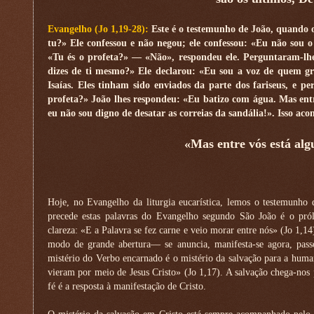
Evangelho (Jo 1,19-28):
Este é o testemunho de João, quando o
tu?» Ele confessou e não negou; ele confessou: «Eu não sou
«Tu és o profeta?» — «Não», respondeu ele. Perguntaram-lh
dizes de ti mesmo?» Ele declarou: «Eu sou a voz de quem gri
Isaías. Eles tinham sido enviados da parte dos fariseus, e p
profeta?» João lhes respondeu: «Eu batizo com água. Mas ent
eu não sou digno de desatar as correias da sandália!». Isso ac
«Mas entre vós está al
Hoje, no Evangelho da liturgia eucarística, lemos o testemunho 
precede estas palavras do Evangelho segundo São João é o pr
clareza: «E a Palavra se fez carne e veio morar entre nós» (Jo 1,
modo de grande abertura— se anuncia, manifesta-se agora, pas
mistério do Verbo encarnado é o mistério da salvação para a huma
vieram por meio de Jesus Cristo» (Jo 1,17). A salvação chega-nos 
fé é a resposta à manifestação de Cristo.