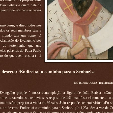
testemunho. O próprio Jesus
João Batista é quem dele dá
alguém que vós não conheceis
smo Jesus, e disso todos nós
todos os seus membros têm a
 ao mundo tem um nome. O
roclamação do Evangelho por
e do testemunho que une
uelas palavras do Papa Paulo
ho do que quem ensina (…)
 deserto: ‘Endireitai o caminho para o Senhor!»
Rev. D. Joan COSTA i Bou (Barcel
Evangelho propõe à nossa contemplação a figura de João Batista. «Que
-lhe os sacerdotes e os levitas. A resposta de João manifesta claramente a con
ma missão: preparar a vinda do Messias. João responde aos emissários: «Eu s
a no deserto: Endireitai o caminho para o Senhor» (Jo 1,23). Ser a voz de Cr
te, aquele que anuncia o Salvador do mundo e prepara a Sua vinda: esta é a mis