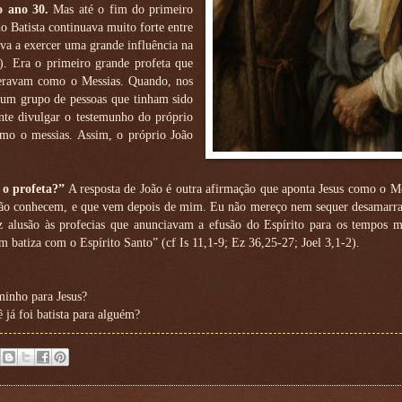
o ano 30.
Mas até o fim do primeiro
o Batista continuava muito forte entre
va a exercer uma grande influência na
). Era o primeiro grande profeta que
ideravam como o Messias. Quando, nos
 um grupo de pessoas que tinham sido
ante divulgar o testemunho do próprio
omo o messias. Assim, o próprio João
 o profeta?”
A resposta de João é outra afirmação que aponta Jesus como o M
não conhecem, e que vem depois de mim. Eu não mereço nem sequer desamarrar
z alusão às profecias que anunciavam a efusão do Espírito para os tempos me
m batiza com o Espírito Santo” (cf Is 11,1-9; Ez 36,25-27; Joel 3,1-2).
minho para Jesus?
 já foi batista para alguém?