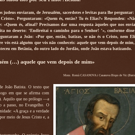
s judeus enviaram, de Jerusalém, sacerdotes e levitas para lhe perguntar
 o Cristo». Perguntaram: «Quem és, então? Tu és Elias?» Respondeu: «N
e: «Quem és, afinal? Precisamos dar uma resposta àqueles que nos env
ta no deserto: ‘Endireitai o caminho para o Senhor! ’», conforme disse
erguntaram a João: «Por que, então, batizas, se não és o Cristo, nem El
re vós está alguém que vós não conheceis: aquele que vem depois de mim,
onteceu em Betânia, do outro lado do Jordão, onde João estava batizando.
guém (…) aquele que vem depois de mim»
Mons. Romà CASANOVA i Casanova Bispo de Vic (Barcel
de João Batista. O texto que
ólogo em que se afirma com
14). Aquilo que no prólogo —a
so a passo, no Evangelho. O
nidade: «A graça e a verdade
por meio de Jesus Cristo e, a