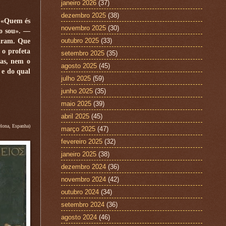
janeiro 2026
(37)
dezembro 2025
(38)
: «Quem és
novembro 2025
(30)
ão sou». —
outubro 2025
(33)
iaram. Que
 o profeta
setembro 2025
(35)
ias, nem o
agosto 2025
(45)
 e do qual
julho 2025
(59)
junho 2025
(35)
maio 2025
(39)
abril 2025
(45)
ona, Espanha)
março 2025
(47)
fevereiro 2025
(32)
janeiro 2025
(38)
dezembro 2024
(36)
novembro 2024
(42)
outubro 2024
(34)
setembro 2024
(36)
agosto 2024
(46)