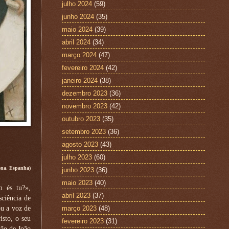
julho 2024
(59)
junho 2024
(35)
maio 2024
(39)
abril 2024
(34)
março 2024
(47)
fevereiro 2024
(42)
janeiro 2024
(38)
dezembro 2023
(36)
novembro 2023
(42)
outubro 2023
(35)
setembro 2023
(36)
agosto 2023
(43)
julho 2023
(60)
ona, Espanha)
junho 2023
(36)
maio 2023
(40)
m és tu?»,
abril 2023
(37)
sciência de
ou a voz de
março 2023
(48)
isto, o seu
fevereiro 2023
(31)
são de João