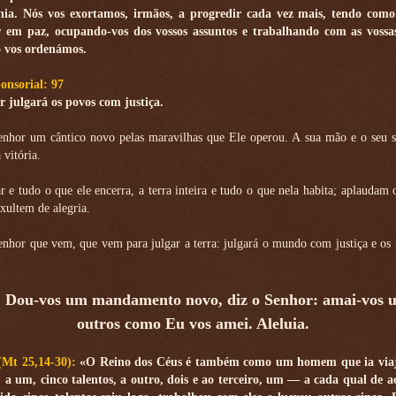
ia. Nós vos exortamos, irmãos, a progredir cada vez mais, tendo com
r em paz, ocupando-vos dos vossos assuntos e trabalhando com as vossa
 vos ordenámos.
onsorial: 97
 julgará os povos com justiça.
enhor um cântico novo pelas maravilhas que Ele operou. A sua mão e o seu s
vitória.
 e tudo o que ele encerra, a terra inteira e tudo o que nela habita; aplaudam o
xultem de alegria.
enhor que vem, que vem para julgar a terra: julgará o mundo com justiça e o
. Dou-vos um mandamento novo, diz o Senhor: amai-vos u
outros como Eu vos amei. Aleluia.
(Mt 25,14-30):
«O Reino dos Céus é também como um homem que ia viaj
: a um, cinco talentos, a outro, dois e ao terceiro, um — a cada qual de 