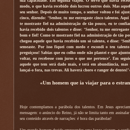
sua capacidade. Em seguida viajou. O servo que havia recebi
modo, o que havia recebido dois lucrou outros dois. Mas aque
seu senhor. Depois de muito tempo, o senhor voltou e foi ajust
cinco, dizendo: ‘Senhor, tu me entregaste cinco talentos. Aqui
te mostraste fiel na administração de tão pouco, eu te conf
havia recebido dois talentos e disse: ‘Senhor, tu me entregaste
bom e fiel! Como te mostraste fiel na administração de tão pou
chegou aquele que havia recebido um só talento, e disse: ‘Sen
semeaste. Por isso fiquei com medo e escondi o teu talent
preguiçoso! Sabias que eu colho onde não plantei e que ajunt
voltar, eu recebesse com juros o que me pertence’. Em segui
aquele que tem será dado mais, e terá em abundância, mas da
lançai-o fora, nas trevas. Ali haverá choro e ranger de dentes!’
«Um homem que ia viajar para o estrang
Hoje contemplamos a parábola dos talentos. Em Jesus aprecia
mensagem: o anúncio do Reino, já não se limita tanto em assinalar
seu conteúdo através de narrações: é hora das parábolas!