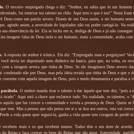
do.
O terceiro empregado chega e diz: “Senhor, eu sabia que és um homem 
rontado, fui enterrar teu talento no chão. Aqui tens o que é teu!” Nesta frase 
 vê Deus como um patrão severo. Diante de um Deus assim, o ser humano sente
que, agindo assim, a severidade do legislador não vai poder castigá-lo. Na rea
sua observância da lei. Ela se fecha em si, desliga de Deus e já não consegue
 Esta imagem falsa de Deus isola o ser humano, mata a comunidade, acaba com 
o.
A resposta do senhor é irônica. Ele diz: “Empregado mau e preguiçoso! Voc
 você devia ter depositado meu dinheiro no banco, para que, na volta, eu re
e com a imagem severa que tinha de Deus. Se ele imaginava Deus severo daqu
sai condenado não por Deus, mas pela ideia errada que tinha de Deus e que o 
er coerente com aquela imagem de Deus, pois o medo desumaniza e paralisa a v
a parábola.
O senhor manda tirar o talento e dar àquele que tem dez, “pois a 
 tirado”. Aqui está a chave que esclarece tudo. Na realidade, os talentos, o “
udo aquilo que faz crescer a comunidade e revela a presença de Deus. Quem se 
ue tem. Mas a pessoa que não pensa em si e se doa aos outros, esta vai cresce
 “Perde a vida quem quer segurá-la, ganha a vida quem tem coragem de perdê-la
ue recebem mais e os que recebem menos. Todos têm o seu dom de acordo
 do Reino e faça crescer os bens do Reino que são amor, fraternidade, partil