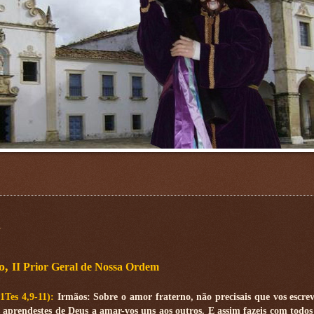
m
o,
II Prior Geral de Nossa Ordem
(1Tes 4,9-11):
Irmãos: Sobre o amor fraterno, não precisais que vos escre
aprendestes de Deus a amar-vos uns aos outros. E assim fazeis com todos