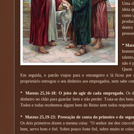
Uma ch
ideia 
como u
produz
dentro
pessoas
*
Mate
homem 
talent
não é 
Quem t
Em seguida, o patrão viajou para o estrangeiro e lá ficou por
proprietário entregou o seu dinheiro aos empregados, nem sabe com
*
Mateus 25,16-18: O jeito de agir de cada empregado.
Os d
dinheiro no chão para guardar bem e não perder. Trata-se dos bens
Todos e todas recebemos algum bem do Reino nem todos respond
*
Mateus 25,19-23: Prestação de conta do primeiro e do seg
Os dois primeiros dizem a mesma coisa: “O senhor me deu cinco/do
bem, servo bom e fiel. Sobre pouco foste fiel, sobre muito te colo