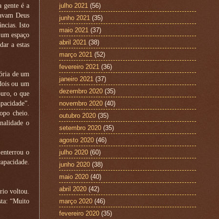
 gente é a
julho 2021
(56)
inavam Deus
junho 2021
(35)
ncias. Isto
maio 2021
(37)
m um espaço
abril 2021
(38)
dar a estas
março 2021
(52)
fevereiro 2021
(36)
tória de um
janeiro 2021
(37)
 dois ou um
dezembro 2020
(35)
ouro, o que
apacidade”.
novembro 2020
(40)
opo cheio.
outubro 2020
(35)
nalidade o
setembro 2020
(35)
agosto 2020
(46)
enterrou o
julho 2020
(60)
capacidade.
junho 2020
(38)
maio 2020
(40)
abril 2020
(42)
rio voltou.
sta: “Muito
março 2020
(46)
fevereiro 2020
(35)