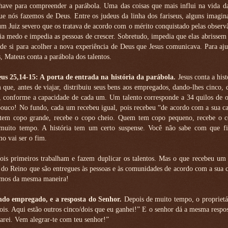
ave para compreender a parábola. Uma das coisas que mais influi na vida da
que nós fazemos de Deus. Entre os judeus da linha dos fariseus, alguns imag
m Juiz severo que os tratava de acordo com o mérito conquistado pelas observâ
ia medo e impedia as pessoas de crescer. Sobretudo, impedia que elas abrisse
 de si para acolher a nova experiência de Deus que Jesus comunicava. Para aju
, Mateus conta a parábola dos talentos.
us 25,14-15: A porta de entrada na história da parábola.
Jesus conta a his
que, antes de viajar, distribuiu seus bens aos empregados, dando-lhes cinco,
o, conforme a capacidade de cada um. Um talento corresponde a 34 quilos de 
pouco! No fundo, cada um recebeu igual, pois recebeu “de acordo com a sua c
em copo grande, recebe o copo cheio. Quem tem copo pequeno, recebe o c
 muito tempo. A história tem um certo suspense. Você não sabe com que fi
o vai ser o fim.
ois primeiros trabalham e fazem duplicar os talentos. Mas o que recebeu um 
 do Reino que são entregues às pessoas e às comunidades de acordo com a sua 
emos da mesma maneira!
undo empregado, e a resposta do Senhor.
Depois de muito tempo, o proprietá
is. Aqui estão outros cinco/dois que eu ganhei!” E o senhor dá a mesma respo
carei. Vem alegrar-te com teu senhor!”