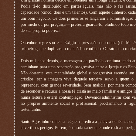
Um grande homem decide empreender uma longa viagem, e confia 
Podia tê-lo distribuído em partes iguais, mas não o fez ass
capacidade (cinco, dois e um talentos). Com aquele dinheiro, cada 
um bom negócio. Os dois primeiros se lançaram à administração d
por medo ou por preguiça— preferiu guardá-lo, eludindo todo inv
de sua própria pobreza.
O senhor regressou e... Exigiu a prestação de contas (cf. Mt 2
primeiros, que duplicaram o depósito confiado. O trato com o criad
Dois mil anos depois, a mensagem da parábola continua tendo a
caminham para uma separação progressiva entre a Igreja e os Estad
Não obstante, esta mentalidade global e progressiva esconde um 
cristãos: ser a imagem viva daquele terceiro servo a quem o 
repreendeu com grande severidade. Sem malícia, por mera como
de esconder e reduzir a nossa fé cristã ao meio familiar e amigos
numa leitura e estéril contemplação. Devemos administrar com vale
no próprio ambiente social e profissional, proclamando a fig
testemunho.
Santo Agostinho comenta: «Quem predica a palavra de Deus aos po
advertir os perigos. Porém, “consola saber que onde resida o perigo