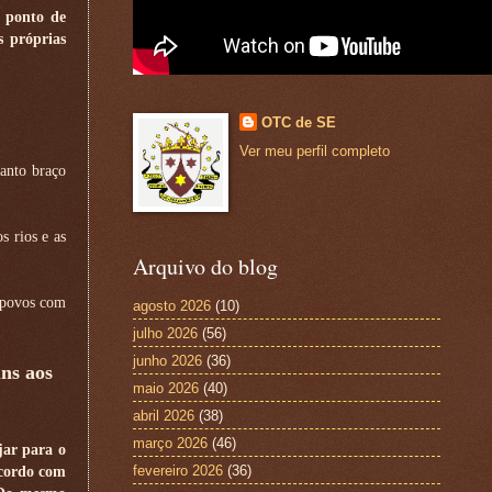
o ponto de
s próprias
OTC de SE
Ver meu perfil completo
anto braço
s rios e as
Arquivo do blog
s povos com
agosto 2026
(10)
julho 2026
(56)
junho 2026
(36)
ns aos
maio 2026
(40)
abril 2026
(38)
março 2026
(46)
ar para o
fevereiro 2026
(36)
acordo com