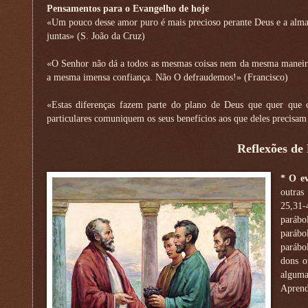
Pensamentos para o Evangelho de hoje
«Um pouco desse amor puro é mais precioso perante Deus e a alma, 
juntas» (S. João da Cruz)
«O Senhor não dá a todos as mesmas coisas nem da mesma maneira: 
a mesma imensa confiança. Não O defraudemos!» (Francisco)
«Estas diferenças fazem parte do plano de Deus que quer que 
particulares comuniquem os seus benefícios aos que deles precisam 
Reflexões de
*
O ev
outras
25,31-
parábo
parábo
parábol
dons o
alguma
Aprend