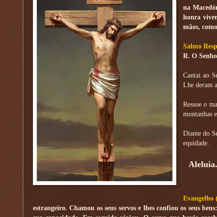
na Macedón
honra vive
mãos, como
Salmo Resp
R. O Senhor
Cantai ao S
Lhe deram a 
Ressoe o mar
montanhas e
Diante do S
equidade.
Aleluia
Evangelho 
estrangeiro. Chamou os seus servos e lhes confiou os seus bens