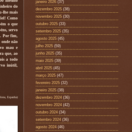
. Do mesmo
janeiro 2026
(37)
inheiro do
dezembro 2025
(38)
u-lhe mais
novembro 2025
(30)
fiel! Como
outubro 2025
(33)
mbém o que
béns, servo
setembro 2025
(35)
. Por fim,
agosto 2025
(45)
s onde não
julho 2025
(59)
ervo mau e
junho 2025
(35)
ra que, ao
ois a todo
maio 2025
(39)
vo inútil,
abril 2025
(45)
março 2025
(47)
fevereiro 2025
(32)
janeiro 2025
(38)
dezembro 2024
(36)
elona, Espanha)
novembro 2024
(42)
outubro 2024
(34)
setembro 2024
(36)
agosto 2024
(46)