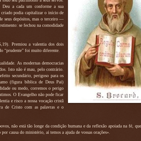
todo seu patrimônio a seus servos.
im. Deu a cada um conforme a sua
criado podia capitalizar o início de
e seus depósitos, mas o terceiro —
estimento: se fechou na comodidade
5,19). Premiou a valentia dos dois
o “prudente” foi muito diferente.
tualidade. As modernas democracias
os. Isto não é mau, pelo contrário.
efeito secundário, perigoso para os
amo (figura bíblica de Deus Pai)
didade ou medo, corremos o perigo
 íntimos. O Evangelho não pode ficar
ntia e risco a nossa vocação cristã
ura de Cristo com as palavras e o
vos, não está tão longe da condição humana e da reflexão apoiada na fé, que
 por causa do ministério, aí temos a ajuda de vossas orações».