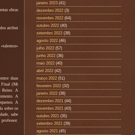
janeiro 2023
(41)
estas obras
dezembro 2022
(3)
novembro 2022
(64)
outubro 2022
(40)
dos atribui
setembro 2022
(38)
agosto 2022
(46)
«talentos»
julho 2022
(57)
junho 2022
(36)
maio 2022
(40)
abril 2022
(42)
 entre duas
março 2022
(51)
 Final (Mt
fevereiro 2022
(32)
o Reino. A
janeiro 2022
(38)
momento. A
dezembro 2021
(44)
equenos. A
la sobre os
novembro 2021
(43)
dade, sabe
outubro 2021
(35)
professor.
setembro 2021
(39)
agosto 2021
(45)