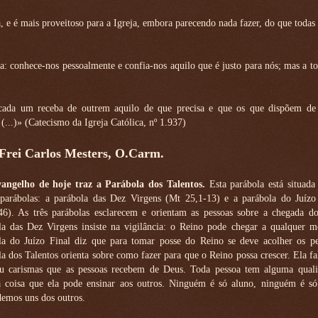
e é mais proveitoso para a Igreja, embora parecendo nada fazer, do que todas 
conhece-nos pessoalmente e confia-nos aquilo que é justo para nós; mas a to
cada um receba de outrem aquilo de que precisa e que os que dispõem de 
(...)» (Catecismo da Igreja Católica, nº 1.937)
 Frei Carlos Mesters, O.Carm.
angelho de hoje traz a Parábola dos Talentos.
Esta parábola está situada
 parábolas: a parábola das Dez Virgens (Mt 25,1-13) e a parábola do Juízo
46). As três parábolas esclarecem e orientam as pessoas sobre a chegada d
la das Dez Virgens insiste na vigilância: o Reino pode chegar a qualquer 
la do Juízo Final diz que para tomar posse do Reino se deve acolher os p
a dos Talentos orienta sobre como fazer para que o Reino possa crescer. Ela fa
u carismas que as pessoas recebem de Deus. Toda pessoa tem alguma quali
 coisa que ela pode ensinar aos outros. Ninguém é só aluno, ninguém é só 
emos uns dos outros.