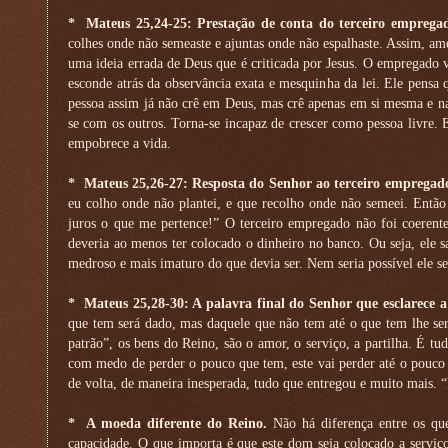
*
Mateus 25,24-25: Prestação de conta do terceiro emprega
colhes onde não semeaste e ajuntas onde não espalhaste. Assim, amed
uma ideia errada de Deus que é criticada por Jesus. O empregado
esconde atrás da observância exata e mesquinha da lei. Ele pensa 
pessoa assim já não crê em Deus, mas crê apenas em si mesma e na 
se com os outros. Torna-se incapaz de crescer como pessoa livre.
empobrece a vida.
*
Mateus 25,26-27: Resposta do Senhor ao terceiro empregad
eu colho onde não plantei, e que recolho onde não semeei. Então
juros o que me pertence!” O terceiro empregado não foi coerent
deveria ao menos ter colocado o dinheiro no banco. Ou seja, ele 
medroso e mais imaturo do que devia ser. Nem seria possível ele s
*
Mateus 25,28-30: A palavra final do Senhor que esclarece 
que tem será dado, mas daquele que não tem até o que tem lhe será
patrão”, os bens do Reino, são o amor, o serviço, a partilha. É t
com medo de perder o pouco que tem, este vai perder até o pouco q
de volta, de maneira inesperada, tudo que entregou e muito mais.
*
A moeda diferente do Reino.
Não há diferença entre os q
capacidade. O que importa é que este dom seja colocado a serviço