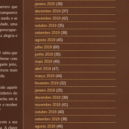
janeiro 2020
(39)
severo que
dezembro 2019
(37)
transparece
 medo e se
novembro 2019
(42)
lidade, uma
outubro 2019
(35)
 preocupar-
setembro 2019
(38)
a alegria e
agosto 2019
(45)
julho 2019
(60)
ê sabia que
junho 2019
(35)
cebesse com
maio 2019
(40)
ele jeito,
abril 2019
(47)
deixou mais
ida.
março 2019
(44)
fevereiro 2019
(32)
todo aquele
janeiro 2019
(25)
dinheiro do
dezembro 2018
(38)
fecha em si
r e receber
novembro 2018
(41)
”
outubro 2018
(40)
setembro 2018
(38)
 com a sua
agosto 2018
(46)
ha. A chave