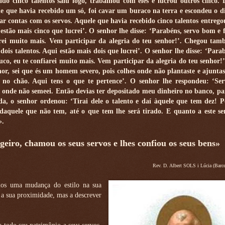
do cinco talentos saiu logo, trabalhou com eles e lucrou outros cinco
le que havia recebido um só, foi cavar um buraco na terra e escondeu o d
ar contas com os servos. Aquele que havia recebido cinco talentos entrego
 estão mais cinco que lucrei’. O senhor lhe disse: ‘Parabéns, servo bom e 
iarei muito mais. Vem participar da alegria do teu senhor!’. Chegou ta
 dois talentos. Aqui estão mais dois que lucrei’. O senhor lhe disse: ‘Para
co, eu te confiarei muito mais. Vem participar da alegria do teu senhor!’
hor, sei que és um homem severo, pois colhes onde não plantaste e ajunta
o no chão. Aqui tens o que te pertence’. O senhor lhe respondeu: ‘S
o onde não semeei. Então devias ter depositado meu dinheiro no banco, pa
da, o senhor ordenou: ‘Tirai dele o talento e daí àquele que tem dez! P
quele que não tem, até o que tem lhe será tirado. E quanto a este ser
».
eiro, chamou os seus servos e lhes confiou os seus bens»
Rev. D. Albert SOLS i Lúcia (Barc
mos uma mudança do estilo na sua
 a sua proximidade, mas a descrever