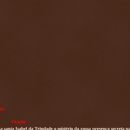
te.
Oração
 a santa Isabel da Trindade o mistério da vossa presença secreta n