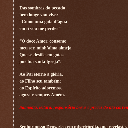
Das sombras do pecado
bem longe vou viver
“Como uma gota d’água
em ti vou me perder”
“Ó doce Amor, consome
meu ser, minh’alma almeja.
Que se destile em gotas
por tua santa Igreja”.
Ao Pai eterno a glória,
ao Filho seu também;
ao Espírito adoremos,
agora e sempre. Amém.
Salmodia, leitura, responsório breve e preces do dia corren
Senhor nosso Deus, rico em misericórdia, que revelastes