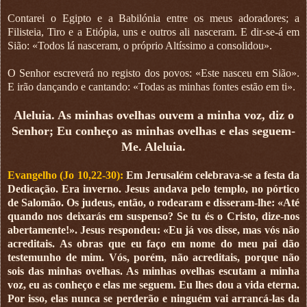
Contarei o Egipto e a Babilónia entre os meus adoradores; a
Filisteia, Tiro e a Etiópia, uns e outros ali nasceram. E dir-se-á em
Sião: «Todos lá nasceram, o próprio Altíssimo a consolidou».
O Senhor escreverá no registo dos povos: «Este nasceu em Sião».
E irão dançando e cantando: «Todas as minhas fontes estão em ti».
Aleluia. As minhas ovelhas ouvem a minha voz, diz o
Senhor; Eu conheço as minhas ovelhas e elas seguem-
Me. Aleluia.
Evangelho (Jo 10,22-30):
Em Jerusalém celebrava-se a festa da
Dedicação. Era inverno. Jesus andava pelo templo, no pórtico
de Salomão. Os judeus, então, o rodearam e disseram-lhe: «Até
quando nos deixarás em suspenso? Se tu és o Cristo, dize-nos
abertamente!». Jesus respondeu: «Eu já vos disse, mas vós não
acreditais. As obras que eu faço em nome do meu pai dão
testemunho de mim. Vós, porém, não acreditais, porque não
sois das minhas ovelhas. As minhas ovelhas escutam a minha
voz, eu as conheço e elas me seguem. Eu lhes dou a vida eterna.
Por isso, elas nunca se perderão e ninguém vai arrancá-las da