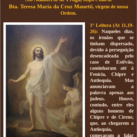
Bta. Teresa Maria da Cruz Manetti
, virgem de nossa
Ordem.
1ª Leitura (At 11,19-
26):
Naqueles dias,
os irmãos que se
tinham dispersado,
devido à perseguição
desencadeada pelo
caso de Estêvão,
caminharam até à
Fenícia, Chipre e
Antioquia. Mas
anunciavam a
palavra apenas aos
judeus. Houve,
contudo, entre eles
alguns homens de
Chipre e de Cirene,
que, ao chegarem a
Antioquia,
começaram a falar