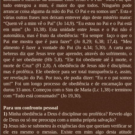
tudo entregou a mim, é maior do que todos. Ninguém pode
arrancar coisa alguma da mão do Pai. O Pai e eu somos um”. Esta e
várias outras frases nos deixam entrever algo deste mistério maior:
“Quem vê a mim vê o Pai” (Jo 14,9). “Eu estou no Pai e o Pai está
em mim” (Jo 10,38). Esta unidade entre Jesus e o Pai não é
automática, mas é fruto da obediência: “Eu sempre
faço o que o
Pai me mostra que é para fazer” (Jo 8,29; 6,38; 17,4). “Meu
alimento é fazer a vontade do Pai (Jo 4,34; 5,30). A carta aos
hebreus diz que Jesus teve que aprender, através do sofrimento, o
que é ser obediente (Hb 5,8). “Ele foi obediente até à morte, e
morte de Cruz” (Fl 2,8). A obediência de Jesus não é disciplinar,
mas é profética. Ele obedece para ser total transparência e, assim,
ser revelação do Pai. Por isso, ele podia dizer: “Eu e o pai somos
um!” Foi um longo processo de obediência e de encarnação que
durou 33 anos. Começou com o Sim de Maria (Lc 1,38) e terminou
com “Tudo está consumado!” (Jo 19,30).
Para um confronto pessoal
1)
Minha obediência a Deus é disciplinar ou profética? Revelo algo
de Deus ou só me preocupa com a minha própria salvação?
2)
Jesus não se submeteu às exigências dos que queriam verificar se
ele era mesmo o messias. Existe em mim algo desta atitude