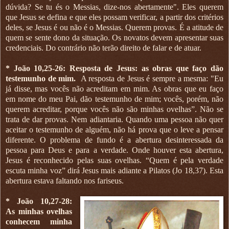
dúvida? Se tu és o Messias, dize-nos abertamente". Eles querem
que Jesus se defina e que eles possam verificar, a partir dos critérios
deles, se Jesus é ou não é o Messias. Querem provas. É a atitude de
quem se sente dono da situação. Os novatos devem apresentar suas
credenciais. Do contrário não terão direito de falar e de atuar.
* João 10,25-26: Resposta de Jesus: as obras que faço dão
testemunho de mim.
A resposta de Jesus é sempre a mesma: "Eu
já disse, mas vocês não acreditam em mim. As obras que eu faço
em nome do meu Pai, dão testemunho de mim; vocês, porém, não
querem acreditar, porque vocês não são minhas ovelhas”. Não se
trata de dar provas. Nem adiantaria. Quando uma pessoa não quer
aceitar o testemunho de alguém, não há prova que o leve a pensar
diferente. O problema de fundo é a abertura desinteressada da
pessoa para Deus e para a verdade. Onde houver esta abertura,
Jesus é reconhecido pelas suas ovelhas. “Quem é pela verdade
escuta minha voz” dirá Jesus mais adiante a Pilatos (Jo 18,37). Esta
abertura estava faltando nos fariseus.
* João 10,27-28:
As minhas ovelhas
conhecem minha