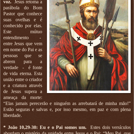
voz.
Jesus retoma a
parábola do Bom
Pastor que conhece
suas ovelhas e é
conhecido por elas.
Este mútuo
entendimento
-
entre Jesus que vem
em nome do Pai e as
pessoas que se
abrem para a
verdade
-
é fonte
de vida eterna. Esta
união entre o criador
e a criatura através
de Jesus supera a
ameaça da morte:
“Elas jamais perecerão e ninguém as arrebatará de minha mão!”
Estão seguras e salvas e, por isso mesmo, em paz e com plena
liberdade.
* João 10,29-30: Eu e o Pai somos um.
Estes dois versículos
abordam o mistério da unidade entre Jesus e o Pai: “Meu Pai, que