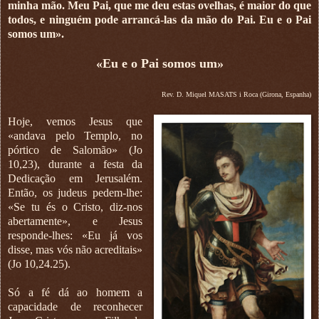
minha mão. Meu Pai, que me deu estas ovelhas, é maior do que
todos, e ninguém pode arrancá-las da mão do Pai. Eu e o Pai
somos um».
«Eu e o Pai somos um»
Rev. D. Miquel MASATS i Roca (Girona, Espanha)
Hoje, vemos Jesus que
«andava pelo Templo, no
pórtico de Salomão» (Jo
10,23), durante a festa da
Dedicação em Jerusalém.
Então, os judeus pedem-lhe:
«Se tu és o Cristo, diz-nos
abertamente», e Jesus
responde-lhes: «Eu já vos
disse, mas vós não acreditais»
(Jo 10,24.25).
Só a fé dá ao homem a
capacidade de reconhecer