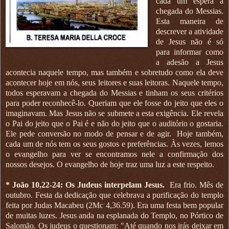
cada um espera a
chegada do Messias.
Esta maneira de
descrever a atividade
de Jesus não é só
para informar como
a adesão a Jesus
acontecia naquele tempo, mas também e sobretudo como ela deve
acontecer hoje em nós, seus leitores e suas leitoras. Naquele tempo,
todos esperavam a chegada do Messias e tinham os seus critérios
para poder reconhecê-lo. Queriam que ele fosse do jeito que eles o
imaginavam. Mas Jesus não se submete a esta exigência. Ele revela
o Pai do jeito que o Pai é e não do jeito que o auditório o gostaria.
Ele pede conversão no modo de pensar e de agir.
Hoje também,
cada um de nós tem os seus gostos e preferências. Às vezes, lemos
o evangelho para ver se encontramos nele a confirmação dos
nossos desejos. O evangelho de hoje traz uma luz a este respeito.
* João 10,22-24: Os Judeus interpelam Jesus.
Era frio. Mês de
outubro. Festa da dedicação que celebrava a purificação do templo
feita por Judas Macabeu (2Mc 4,36.59). Era uma festa bem popular
de muitas luzes. Jesus anda na esplanada do Templo, no Pórtico de
Salomão. Os judeus o questionam: "Até quando nos irás deixar em