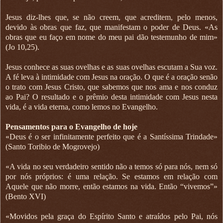
Jesus diz-lhes que, se não creem, que acreditem, pelo menos,
devido às obras que faz, que manifestam o poder de Deus. «As
obras que eu faço em nome do meu pai dão testemunho de mim»
(Jo 10,25).
Jesus conhece as suas ovelhas e as suas ovelhas escutam a Sua voz.
A fé leva à intimidade com Jesus na oração. O que é a oração senão
o trato com Jesus Cristo, que sabemos que nos ama e nos conduz
ao Pai? O resultado e o prêmio desta intimidade com Jesus nesta
vida, é a vida eterna, como lemos no Evangelho.
Pensamentos para o Evangelho de hoje
«Deus é o ser infinitamente perfeito que é a Santíssima Trindade»
(Santo Toribio de Mogrovejo)
«A vida no seu verdadeiro sentido não a temos só para nós, nem só
por nós próprios: é uma relação. Se estamos em relação com
Aquele que não morre, então estamos na vida. Então “vivemos”»
(Bento XVI)
«Movidos pela graça do Espírito Santo e atraídos pelo Pai, nós