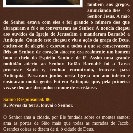
também aos gregos,
anunciando-lhes o
Senhor Jesus. A mão
do Senhor estava com eles e foi grande o número dos que
abraçaram a fé e se converteram ao Senhor. A notícia chegou
aos ouvidos da Igreja de Jerusalém e mandaram Barnabé a
Antioquia. Quando este chegou e viu a ação da graça de Deus,
encheu-se de alegria e exortou a todos a que se conservassem
fiéis ao Senhor, de coração sincero; era realmente um homem
bom e cheio do Espírito Santo e de fé. Assim uma grande
multidão aderiu ao Senhor. Então Barnabé foi a Tarso
procurar Saulo e, tendo-o encontrado, trouxe-o para
Antioquia. Passaram juntos nesta Igreja um ano inteiro e
ensinaram muita gente. Foi em Antioquia que, pela primeira
vez, se deu aos discípulos o nome de «cristãos».
Salmo Responsorial: 86
R. Povos da terra, louvai o Senhor.
O Senhor ama a cidade, por Ele fundada sobre os montes santos;
ama as portas de Sião mais que todas as moradas de Jacob.
Grandes coisas se dizem de ti, ó cidade de Deus.