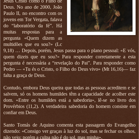
Jesus Cristo como o Filho de
Deus. No ano de 2000, João
Paulo II, no encontro com os
jovens em Tor Vergata, falava
do “laboratório da fé”. Há
muitas respostas para a
pergunta «Quem dizem as
multidões que eu sou?» (Lc
9,18) … Depois, porém, Jesus passa para o plano pessoal: «E vós,
quem dizeis que eu sou?» Para responder corretamente a esta
pergunta é necessária a “revelação do Pai”. Para responder como
Pedro — «Tu és o Cristo, o Filho do Deus vivo» (Mt 16,16)— faz
falta a graça de Deus.
Contudo, embora Deus queira que todas as pessoas acreditem e se
salvem, só os homens humildes têm a capacidade de acolher este
dom. «Entre os humildes está a sabedoria», lê-se no livro dos
Provérbios (11,2). A verdadeira sabedoria do homem consiste em
confiar em Deus.
Santo Tomás de Aquino comenta esta passagem do Evangelho
dizendo: «Consigo ver graças à luz do sol, mas se fechar os olhos,
não vejo; porém a culpa não é do sol, mas minha».