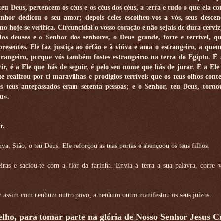
teu Deus, pertencem os céus e os céus dos céus, a terra e tudo o que ela c
enhor dedicou o seu amor; depois deles escolheu-vos a vós, seus descen
mo hoje se verifica. Circuncidai o vosso coração e não sejais de dura cervi
os deuses e o Senhor dos senhores, o Deus grande, forte e terrível, q
resentes. Ele faz justiça ao órfão e à viúva e ama o estrangeiro, a que
strangeiro, porque vós também fostes estrangeiros na terra do Egipto. É
ir, é a Ele que hás de seguir, é pelo seu nome que hás de jurar. É a Ele
e realizou por ti maravilhas e prodígios terríveis que os teus olhos con
 teus antepassados eram setenta pessoas; e o Senhor, teu Deus, torno
u».
r.
uva, Sião, o teu Deus. Ele reforçou as tuas portas e abençoou os teus filhos.
eiras e saciou-te com a flor da farinha. Envia à terra a sua palavra, corre 
 fez assim com nenhum outro povo, a nenhum outro manifestou os seus juízos.
ho, para tomar parte na glória de Nosso Senhor Jesus Cr