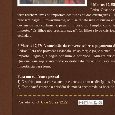
*
Mateus 17,25b
Pedro. Quando e
terra recebem taxas ou impostos: dos filhos ou dos estrangeiros?" 
precisam pagar!” Provavelmente, aqui se reflete uma discussão ent
deviam ou não continuar a pagar o imposto do Templo, como fazi
imposto: “Os filhos não precisam pagar”. Os filhos são os cristã
escândalo.
*
Mateus 17,27: A conclusão da conversa sobre o pagamento 
Pedro: “Para não provocar escândalo, vá ao mar, e jogue o anzol. 
imposto. Pegue-a, e pague por mim e por você". Milagre curio
Qualquer que seja a interpretação deste fato miraculoso, esta 
importância para Jesus.
Para um confronto pessoal
1)
O sofrimento e a cruz abateram e entristeceram os discípulos. Is
2)
Como você entende o episódio da moeda encontrada na boca do
Postado por
OTC de SE
às
12:22