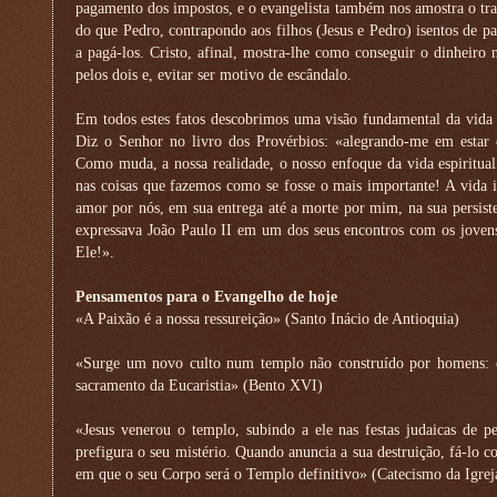
pagamento dos impostos, e o evangelista também nos amostra o tra
do que Pedro, contrapondo aos filhos (Jesus e Pedro) isentos de p
a pagá-los. Cristo, afinal, mostra-lhe como conseguir o dinheiro 
pelos dois e, evitar ser motivo de escândalo.
Em todos estes fatos descobrimos uma visão fundamental da vida cr
Diz o Senhor no livro dos Provérbios: «alegrando-me em estar
Como muda, a nossa realidade, o nosso enfoque da vida espiritual
nas coisas que fazemos como se fosse o mais importante! A vida i
amor por nós, em sua entrega até a morte por mim, na sua persist
expressava João Paulo II em um dos seus encontros com os joven
Ele!».
Pensamentos para o Evangelho de hoje
«A Paixão é a nossa ressureição» (Santo Inácio de Antioquia)
«Surge um novo culto num templo não construído por homens: o
sacramento da Eucaristia» (Bento XVI)
«Jesus venerou o templo, subindo a ele nas festas judaicas de
prefigura o seu mistério. Quando anuncia a sua destruição, fá-lo 
em que o seu Corpo será o Templo definitivo» (Catecismo da Igreja