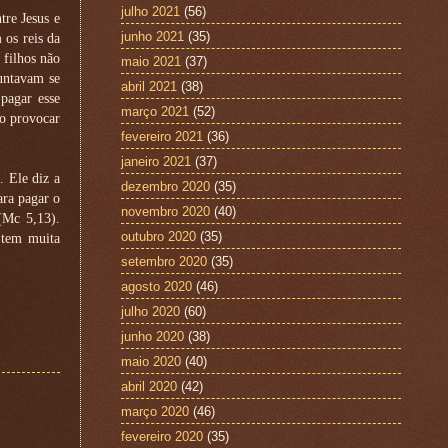
julho 2021
(56)
tre Jesus e
junho 2021
(35)
os reis da
 filhos não
maio 2021
(37)
guntavam se
abril 2021
(38)
pagar esse
março 2021
(52)
ão provocar
fevereiro 2021
(36)
janeiro 2021
(37)
. Ele diz a
dezembro 2020
(35)
ara pagar o
novembro 2020
(40)
(Mc 5,13).
outubro 2020
(35)
 tem muita
setembro 2020
(35)
agosto 2020
(46)
julho 2020
(60)
junho 2020
(38)
maio 2020
(40)
abril 2020
(42)
março 2020
(46)
fevereiro 2020
(35)