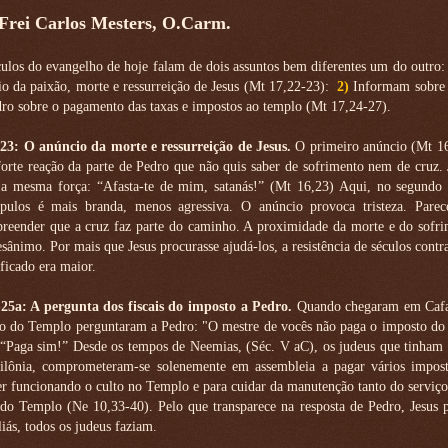
 Frei Carlos Mesters, O.Carm.
culos do evangelho de hoje falam de dois assuntos bem diferentes um do outro
o da paixão, morte e ressurreição de Jesus (Mt 17,22-23):
2)
Informam sobre 
ro sobre o pagamento das taxas e impostos ao templo (Mt 17,24-27).
23: O anúncio da morte e ressurreição de Jesus.
O primeiro anúncio (Mt 16
rte reação da parte de Pedro que não quis saber de sofrimento nem de cruz. 
a mesma força: “Afasta-te de mim, satanás!” (Mt 16,23) Aqui, no segundo 
ípulos é mais branda, menos agressiva. O anúncio provoca tristeza. Parec
eender que a cruz faz parte do caminho. A proximidade da morte e do sofri
sânimo. Por mais que Jesus procurasse ajudá-los, a resistência de séculos contra
ficado era maior.
25a: A pergunta dos fiscais do imposto a Pedro.
Quando chegaram em Caf
sto do Templo perguntaram a Pedro: "O mestre de vocês não paga o imposto d
 “Paga sim!” Desde os tempos de Neemias, (Séc. V aC), os judeus que tinham 
bilônia, comprometeram-se solenemente em assembleia a pagar vários impost
r funcionando o culto no Templo e para cuidar da manutenção tanto do serviço
do Templo (Ne 10,33-40). Pelo que transparece na resposta de Pedro, Jesus p
iás, todos os judeus faziam.