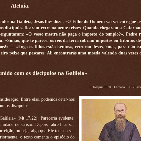
Aleluia.
ulos na Galileia, Jesus lhes disse: «O Filho do Homem vai ser entregue à
 E os discípulos ficaram extremamente tristes. Quando chegaram a Cafarna
erguntaram: «O vosso mestre não paga o imposto do templo?». Pedro r
u: «Simão, que te parece: os reis da terra cobram impostos ou tributos d
os!» — «Logo os filhos estão isentos», retrucou Jesus, «mas, para não es
imeiro peixe que pescares. Ali encontrarás uma moeda valendo duas vezes 
nido com os discípulos na Galileia»
P. Joaquim PETIT Llimona, L.C. (Barce
onsideração. Entre elas, podemos deter-nos
om os discípulos.
alileia» (Mt 17,22). Pareceria evidente,
midade de Cristo. Depois, abre-lhes seu
rreição, ou seja, algo que Ele tem no seu
eriormente, o texto comenta o episódio do