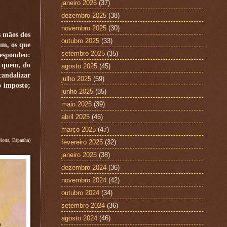
janeiro 2026
(37)
dezembro 2025
(38)
novembro 2025
(30)
s mãos dos
outubro 2025
(33)
um, os que
setembro 2025
(35)
espondeu:
e quem, do
agosto 2025
(45)
candalizar
julho 2025
(59)
o imposto;
junho 2025
(35)
maio 2025
(39)
abril 2025
(45)
março 2025
(47)
lona, Espanha)
fevereiro 2025
(32)
janeiro 2025
(38)
dezembro 2024
(36)
novembro 2024
(42)
outubro 2024
(34)
setembro 2024
(36)
agosto 2024
(46)