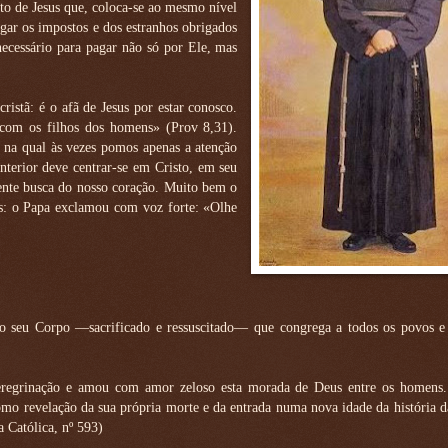
to de Jesus que, coloca-se ao mesmo nível
agar os impostos e dos estranhos obrigados
necessário para pagar não só por Ele, mas
istã: é o afã de Jesus por estar conosco.
 com os filhos dos homens» (Prov 8,31).
 na qual às vezes pomos apenas a atenção
nterior deve centrar-se em Cristo, em seu
ente busca do nosso coração. Muito bem o
s: o Papa exclamou com voz forte: «Olhe
 seu Corpo —sacrificado e ressuscitado— que congrega a todos os povos e
 peregrinação e amou com amor zeloso esta morada de Deus entre os homens
como revelação da sua própria morte e da entrada numa nova idade da história d
 Católica, nº 593)