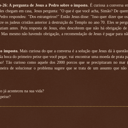
-26: A pergunta de Jesus a Pedro sobre o imposto.
É curiosa a conversa en
les chegam em casa, Jesus pergunta: "O que é que você acha, Simão? De quem 
Pedro respondeu: "Dos estrangeiros!" Então Jesus disse: "Isso quer dizer que os
re os judeus cristãos anterior à destruição do Templo no ano 70. Eles se per
am antes. Pela resposta de Jesus, eles descobrem que não há obrigação de 
os. Mas mesmo não havendo obrigação, a recomendação de Jesus é pagar para n
do imposto.
Mais curiosa do que a conversa é a solução que Jesus dá à questão
Na boca do primeiro peixe que você pegar, vai encontrar uma moeda de prata p
so! Tão curioso como aquele dos 2000 porcos que se precipitaram no mar 
maneira de solucionar o problema sugere que se trata de um assunto que não
to já aconteceu na sua vida?
 peixe?