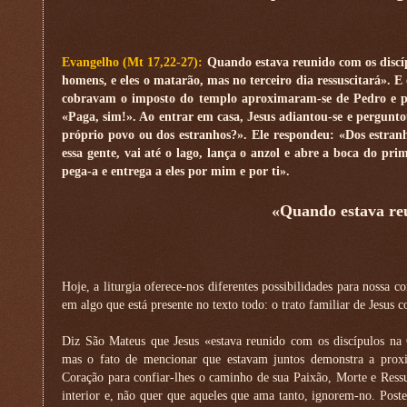
Evangelho (Mt 17,22-27):
Quando estava reunido com os discíp
homens, e eles o matarão, mas no terceiro dia ressuscitará».
cobravam o imposto do templo aproximaram-se de Pedro e p
«Paga, sim!». Ao entrar em casa, Jesus adiantou-se e pergunto
próprio povo ou dos estranhos?». Ele respondeu: «Dos estranh
essa gente, vai até o lago, lança o anzol e abre a boca do pr
pega-a e entrega a eles por mim e por ti».
«Quando estava reu
Hoje, a liturgia oferece-nos diferentes possibilidades para nossa c
em algo que está presente no texto todo: o trato familiar de Jesus c
Diz São Mateus que Jesus «estava reunido com os discípulos na G
mas o fato de mencionar que estavam juntos demonstra a proxi
Coração para confiar-lhes o caminho de sua Paixão, Morte e Ressu
interior e, não quer que aqueles que ama tanto, ignorem-no. Post