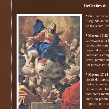
Reflexões de
*
Os cinco versí
o segundo anúnci
de Jesus com Ped
*
Mateus 17,22-
provocado uma fo
respondido com 
reação dos disc
começam a compr
neles, gerando de
um messias cruci
*
Mateus 17,24-
fiscais do impo
Pedro responde:
cativeiro da Ba
para poder mante
como do prédio 
imposto como, al