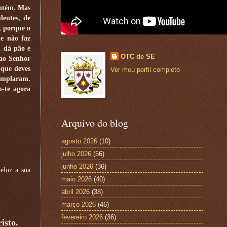
ontém. Mas
dentes, de
z, porque o
ue não faz
m dá pão e
OTC de SE
 ao Senhor
 que deves
Ver meu perfil completo
templaram.
u-te agora
Arquivo do blog
agosto 2026
(10)
julho 2026
(56)
junho 2026
(36)
veloz a sua
maio 2026
(40)
abril 2026
(38)
março 2026
(46)
fevereiro 2026
(36)
isto.