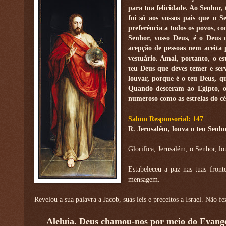
para tua felicidade. Ao Senhor, 
foi só aos vossos pais que o S
preferência a todos os povos, co
Senhor, vosso Deus, é o Deus d
acepção de pessoas nem aceita p
vestuário. Amai, portanto, o e
teu Deus que deves temer e serv
louvar, porque é o teu Deus, qu
Quando desceram ao Egipto, os
numeroso como as estrelas do cé
Salmo Responsorial: 147
R. Jerusalém, louva o teu Senho
Glorifica, Jerusalém, o Senhor, lo
Estabeleceu a paz nas tuas front
mensagem.
Revelou a sua palavra a Jacob, suas leis e preceitos a Israel. Não
Aleluia. Deus chamou-nos por meio do Evangel