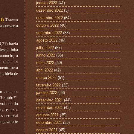
janeiro 2023
(41)
dezembro 2022
(3)
novembro 2022
(64)
:
1)
Trazem
outubro 2022
(40)
a conversa
setembro 2022
(38)
agosto 2022
(46)
,21) havia
julho 2022
(57)
Jesus tinha
junho 2022
(36)
anúncio, a
e que eles
maio 2022
(40)
mento pesa
abril 2022
(42)
 a ideia de
março 2022
(51)
fevereiro 2022
(32)
arnaum, os
janeiro 2022
(38)
o Templo?"
dezembro 2021
(44)
voltado do
novembro 2021
(43)
os e taxas
outubro 2021
(35)
 sacerdotal
agava este
setembro 2021
(39)
agosto 2021
(45)