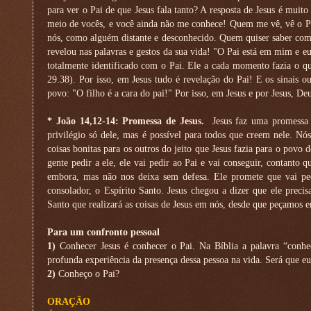
para ver o Pai de que Jesus fala tanto? A resposta de Jesus é muito 
meio de vocês, e você ainda não me conhece! Quem me vê, vê o Pa
nós, como alguém distante e desconhecido. Quem quiser saber como
revelou nas palavras e gestos da sua vida! "O Pai está em mim e eu
totalmente identificado com o Pai. Ele a cada momento fazia o qu
29.38). Por isso, em Jesus tudo é revelação do Pai! E os sinais o
povo: "O filho é a cara do pai!" Por isso, em Jesus e por Jesus, De
* João 14,12-14: Promessa de Jesus.
Jesus faz uma promessa 
privilégio só dele, mas é possível para todos que creem nele. Nó
coisas bonitas para os outros do jeito que Jesus fazia para o povo
gente pedir a ele, ele vai pedir ao Pai e vai conseguir, contanto qu
embora, mas não nos deixa sem defesa. Ele promete que vai pe
consolador, o Espírito Santo. Jesus chegou a dizer que ele precis
Santo que realizará as coisas de Jesus em nós, desde que peçamos
Para um confronto pessoal
1)
Conhecer Jesus é conhecer o Pai. Na Bíblia a palavra “conh
profunda experiência da presença dessa pessoa na vida. Será que e
2)
Conheço o Pai?
ORAÇÃO