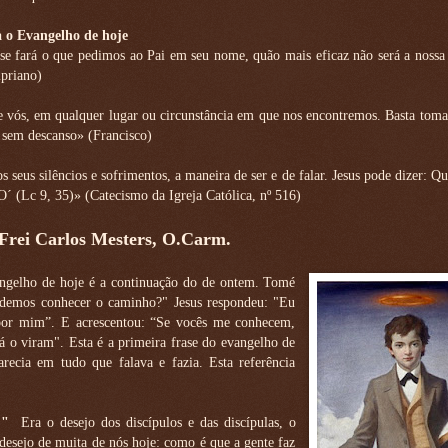
 o Evangelho de hoje
se fará o que pedimos ao Pai em seu nome, quão mais eficaz não será a nossa
ipriano)
 vós, em qualquer lugar ou circunstância em que nos encontremos. Basta toma
s, sem descanso» (Francisco)
os seus silêncios e sofrimentos, a maneira de ser e de falar. Jesus pode dizer: 
-O´ (Lc 9, 35)» (Catecismo da Igreja Católica, nº 516)
 Frei Carlos Mesters, O.Carm.
ngelho de hoje é a continuação do de ontem. Tomé
odemos conhecer o caminho?" Jesus respondeu: "Eu
por mim”. E acrescentou: “Se vocês me conhecem,
o viram". Esta é a primeira frase do evangelho de
arecia em tudo que falava e fazia. Esta referência
!"
Era o desejo dos discípulos e das discípulas, o
esejo de muita de nós hoje: como é que a gente faz