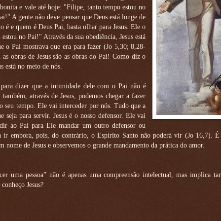
bonita e vale até hoje: "Filipe, tanto tempo estou no
i!" A gente não deve pensar que Deus está longe de
 é e quem é Deus Pai, basta olhar para Jesus. Ele o
 estou no Pai!" Através da sua obediência, Jesus está
e o Pai mostrava que era para fazer (Jo 5,30; 8,28-
u as obras de Jesus são as obras do Pai! Como diz o
us está no meio de nós.
para dizer que a intimidade dele com o Pai não é
s também, através de Jesus, podemos chegar a fazer
 do seu tempo. Ele vai interceder por nós. Tudo que a
e seja para servir. Jesus é o nosso defensor. Ele vai
dir ao Pai para Ele mandar um outro defensor ou
a ir embora, pois, do contrário, o Espírito Santo não poderá vir (Jo 16,7). É
 em nome de Jesus e observemos o grande mandamento da prática do amor.
ecer uma pessoa” não é apenas uma compreensão intelectual, mas implica 
u conheço Jesus?