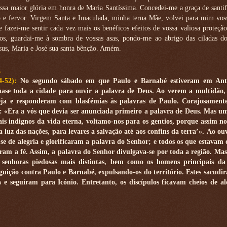
ssa maior glória em honra de Maria Santíssima. Concedei-me a graça de santi
o e fervor. Virgem Santa e Imaculada, minha terna Mãe, volvei para mim voss
e fazei-me sentir cada vez mais os benéficos efeitos de vossa valiosa proteçã
sos, guardai-me à sombra de vossas asas, pondo-me ao abrigo das ciladas d
us, Maria e José sua santa bênção. Amém.
A
44-52):
No segundo sábado em que Paulo e Barnabé estiveram em Ant
quase toda a cidade para ouvir a palavra de Deus. Ao verem a multidão,
eja e responderam com blasfémias às palavras de Paulo. Corajosamente
 «Era a vós que devia ser anunciada primeiro a palavra de Deus. Mas u
lgais indignos da vida eterna, voltamo-nos para os gentios, porque assim 
a luz das nações, para levares a salvação até aos confins da terra’».
Ao ouv
se de alegria e glorificaram a palavra do Senhor; e todos os que estavam 
ram a fé. Assim, a palavra do Senhor divulgava-se por toda a região. Mas
 senhoras piedosas mais distintas, bem como os homens principais da 
ição contra Paulo e Barnabé, expulsando-os do território. Estes sacudi
s e seguiram para Icónio. Entretanto, os discípulos ficavam cheios de al