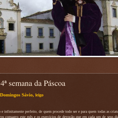
ª semana da Páscoa
 Domingos Sávio,
leigo
 e infinitamente perfeito, de quem procede todo ser e para quem todas as cria
vos consagro este mês e os exercícios de devoção que em cada um de seus dia