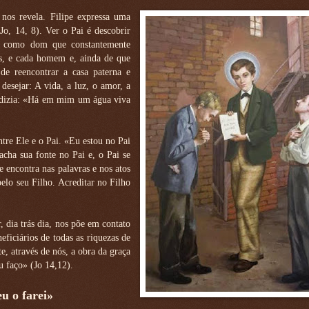
nos revela. Filipe expressa uma
Jo, 14, 8). Ver o Pai é descobrir
, como dom que constantemente
s, e cada homem e, ainda de que
de reencontrar a casa paterna e
esejar: A vida, a luz, o amor, a
lo dizia: «Há em mim um água viva
ntre Ele e o Pai. «Eu estou no Pai
cha sua fonte no Pai e, o Pai se
 encontra nas palavras e nos atos
lo seu Filho. Acreditar no Filho
, dia trás dia, nos põe em contato
ficiários de todas as riquezas de
e, através de nós, a obra da graça
 faço» (Jo 14,12).
u o farei»