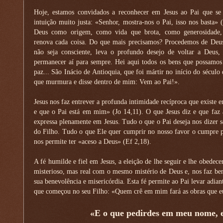
Hoje, estamos convidados a reconhecer em Jesus ao Pai que se 
intuição muito justa: «Senhor, mostra-nos o Pai, isso nos basta» (
Deus como origem, como vida que brota, como generosidade
renova cada coisa. Do que mais precisamos? Procedemos de Deu
não seja consciente, leva o profundo desejo de voltar a Deus, 
permanecer aí para sempre. Hei aqui todos os bens que possamos d
paz... São Inácio de Antioquia, que foi mártir no início do sécu
que murmura e disse dentro de mim: Vem ao Pai!».
Jesus nos faz entrever a profunda intimidade recíproca que existe e
e que o Pai está em mim» (Jo 14,11). O que Jesus diz e que faz a
expressa plenamente em Jesus. Tudo o que o Pai deseja nos dizer se
do Filho. Tudo o que Ele quer cumprir no nosso favor o cumpre pe
nos permite ter «aceso a Deus» (Ef 2,18).
A fé humilde e fiel em Jesus, a eleição de lhe seguir e lhe obedecer
misterioso, mas real com o mesmo mistério de Deus e, nos faz bene
sua benevolência e misericórdia. Esta fé permite ao Pai levar adiant
que começou no seu Filho: «Quem crê em mim fará as obras que eu
«E o que pedirdes em meu nome, e