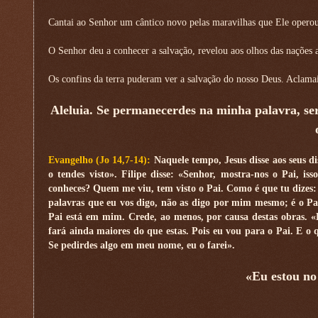
Cantai ao Senhor um cântico novo pelas maravilhas que Ele operou
O Senhor deu a conhecer a salvação, revelou aos olhos das nações a
Os confins da terra puderam ver a salvação do nosso Deus. Aclamai o
Aleluia. Se permanecerdes na minha palavra, ser
Evangelho (Jo 14,7-14):
Naquele tempo, Jesus disse aos seus d
o tendes visto». Filipe disse: «Senhor, mostra-nos o Pai, i
conheces? Quem me viu, tem visto o Pai. Como é que tu dizes:
palavras que eu vos digo, não as digo por mim mesmo; é o Pa
Pai está em mim. Crede, ao menos, por causa destas obras. 
fará ainda maiores do que estas. Pois eu vou para o Pai. E o 
Se pedirdes algo em meu nome, eu o farei».
«Eu estou no