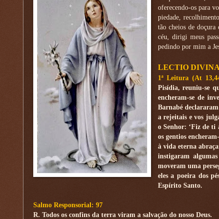
oferecendo-os para vo
piedade, recolhiment
tão cheios de doçura 
céu, dirigi meus pas
pedindo por mim a Jes
LECTIO DIVIN
1ª Leitura (At 13,
Pisídia, reuniu-se 
encheram-se de inv
Barnabé declararam:
a rejeitais e vos ju
o Senhor: ‘Fiz de ti 
os gentios encheram-
à vida eterna abraça
instigaram algumas
moveram uma persegu
eles a poeira dos pé
Espírito Santo.
Salmo Responsorial: 97
R. Todos os confins da terra viram a salvação do nosso Deus.