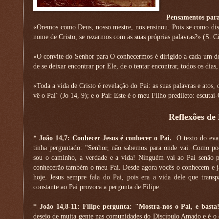
Pensamentos para
«Oremos como Deus, nosso mestre, nos ensinou. Pois se como dis
nome de Cristo, se rezarmos com as suas próprias palavras?» (S. C
«O convite do Senhor para O conhecermos é dirigido a cada um de
de se deixar encontrar por Ele, de o tentar encontrar, todos os dia
«Toda a vida de Cristo é revelação do Pai: as suas palavras e atos, 
vê o Pai´ (Jo 14, 9); e o Pai: Este é o meu Filho predileto: escutai
Reflexões de
* João 14,7: Conhecer Jesus é conhecer o Pai.
O texto do eva
tinha perguntado: "Senhor, não sabemos para onde vai. Como p
sou o caminho, a verdade e a vida! Ninguém vai ao Pai senão 
conhecerão também o meu Pai. Desde agora vocês o conhecem e já 
hoje. Jesus sempre fala do Pai, pois era a vida dele que transp
constante ao Pai provoca a pergunta de Filipe.
* João 14,8-11: Filipe pergunta: "Mostra-nos o Pai, e basta
desejo de muita gente nas comunidades do Discípulo Amado e é o d