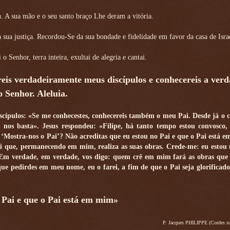
. A sua mão e o seu santo braço Lhe deram a vitória.
 sua justiça. Recordou-Se da sua bondade e fidelidade em favor da casa de Isra
 Senhor, terra inteira, exultai de alegria e cantai.
eis verdadeiramente meus discípulos e conhecereis a verd
o Senhor. Aleluia.
iscípulos: «Se me conhecestes, conhecereis também o meu Pai. Desde já o c
sso nos basta». Jesus respondeu: «Filipe, há tanto tempo estou convosco
 ‘Mostra-nos o Pai’? Não acreditas que eu estou no Pai e que o Pai está 
i que, permanecendo em mim, realiza as suas obras. Crede-me: eu estou 
«Em verdade, em verdade, vos digo: quem crê em mim fará as obras que 
que pedirdes em meu nome, eu o farei, a fim de que o Pai seja glorificado
 Pai e que o Pai está em mim»
P. Jacques PHILIPPE (Cordes su