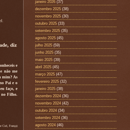
janeiro 2026
(37)
dezembro 2025
(38)
novembro 2025
(30)
el.
outubro 2025
(33)
setembro 2025
(35)
agosto 2025
(45)
ade, diz
julho 2025
(59)
junho 2025
(35)
maio 2025
(39)
onheceis e
abril 2025
(45)
, e não me
março 2025
(47)
em mim? As
fevereiro 2025
(32)
no Pai e o
eu faço, e
janeiro 2025
(38)
 no Filho.
dezembro 2024
(36)
novembro 2024
(42)
outubro 2024
(34)
setembro 2024
(36)
agosto 2024
(46)
r Ciel, França)