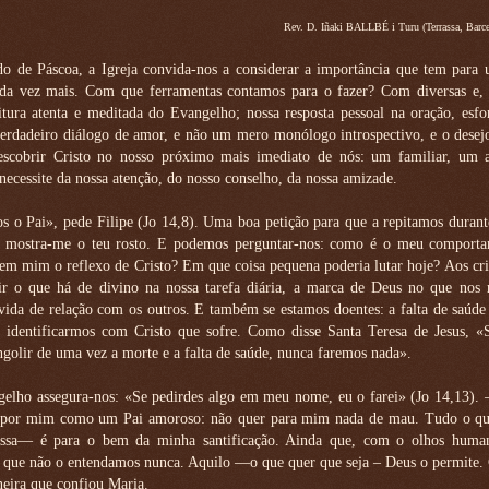
Rev. D. Iñaki BALLBÉ i Turu (Terrassa, Barc
o de Páscoa, a Igreja convida-nos a considerar a importância que tem para 
ada vez mais. Com que ferramentas contamos para o fazer? Com diversas e, t
itura atenta e meditada do Evangelho; nossa resposta pessoal na oração, esf
verdadeiro diálogo de amor, e não um mero monólogo introspectivo, e o desej
escobrir Cristo no nosso próximo mais imediato de nós: um familiar, um
necessite da nossa atenção, do nosso conselho, da nossa amizade.
s o Pai», pede Filipe (Jo 14,8). Uma boa petição para que a repitamos durant
 mostra-me o teu rosto. E podemos perguntar-nos: como é o meu comport
em mim o reflexo de Cristo? Em que coisa pequena poderia lutar hoje? Aos cri
rir o que há de divino na nossa tarefa diária, a marca de Deus no que nos 
 vida de relação com os outros. E também se estamos doentes: a falta de saú
identificarmos com Cristo que sofre. Como disse Santa Teresa de Jesus, «
golir de uma vez a morte e a falta de saúde, nunca faremos nada».
elho assegura-nos: «Se pedirdes algo em meu nome, eu o farei» (Jo 14,13).
a por mim como um Pai amoroso: não quer para mim nada de mau. Tudo o q
ssa— é para o bem da minha santificação. Ainda que, com o olhos huma
 que não o entendamos nunca. Aquilo —o que quer que seja – Deus o permite.
eira que confiou Maria.