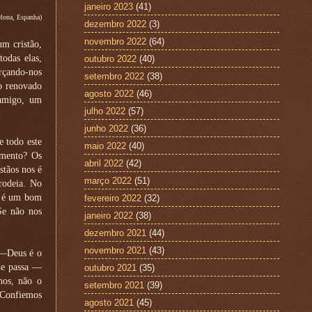
janeiro 2023
(41)
elona, Espanha)
dezembro 2022
(3)
novembro 2022
(64)
um cristão,
odas elas,
outubro 2022
(40)
orçando-nos
setembro 2022
(38)
o renovado
agosto 2022
(46)
 amigo, um
julho 2022
(57)
junho 2022
(36)
e todo este
maio 2022
(40)
amento? Os
abril 2022
(42)
stãos nos é
março 2022
(51)
rodeia. No
de é um bom
fevereiro 2022
(32)
Se não nos
janeiro 2022
(38)
dezembro 2021
(44)
novembro 2021
(43)
 —Deus é o
ue passa —
outubro 2021
(35)
nos, não o
setembro 2021
(39)
 Confiemos
agosto 2021
(45)