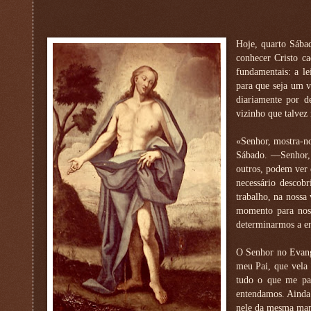
Hoje, quarto Sábad
conhecer Cristo c
fundamentais: a le
para que seja um 
diariamente por d
vizinho que talvez 
«Senhor, mostra-no
Sábado. —Senhor,
outros, podem ver 
necessário descob
trabalho, na nossa
momento para nos 
determinarmos a en
O Senhor no Evang
meu Pai, que vel
tudo o que me pa
entendamos. Ainda
nele da mesma man