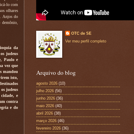
ficá-lo com
os olhares
o. Anjos do
o demônio,
OTC de SE
Ver meu perfil completo
ioquia da
 os judeus
, Paulo e
ma vez que
Arquivo do blog
nos mandou
irem isto,
agosto 2026
(10)
destinados
 os judeus
julho 2026
(56)
cidade, e
junho 2026
(36)
ram contra
maio 2026
(40)
egria e do
abril 2026
(38)
março 2026
(46)
fevereiro 2026
(36)