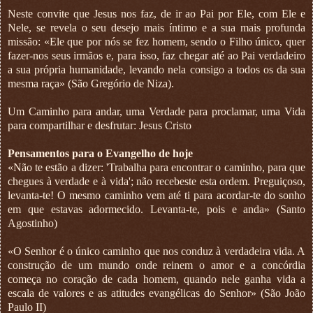
Neste convite que Jesus nos faz, de ir ao Pai por Ele, com Ele e
Nele, se revela o seu desejo mais íntimo e a sua mais profunda
missão: «Ele que por nós se fez homem, sendo o Filho único, quer
fazer-nos seus irmãos e, para isso, faz chegar até ao Pai verdadeiro
a sua própria humanidade, levando nela consigo a todos os da sua
mesma raça» (São Gregório de Niza).
Um Caminho para andar, uma Verdade para proclamar, uma Vida
para compartilhar e desfrutar: Jesus Cristo
Pensamentos para o Evangelho de hoje
«Não te estão a dizer: 'Trabalha para encontrar o caminho, para que
chegues à verdade e à vida'; não recebeste esta ordem. Preguiçoso,
levanta-te! O mesmo caminho vem até ti para acordar-te do sonho
em que estavas adormecido. Levanta-te, pois e anda» (Santo
Agostinho)
«O Senhor é o único caminho que nos conduz à verdadeira vida. A
construção de um mundo onde reinem o amor e a concórdia
começa no coração de cada homem, quando nele ganha vida a
escala de valores e as atitudes evangélicas do Senhor» (São João
Paulo II)