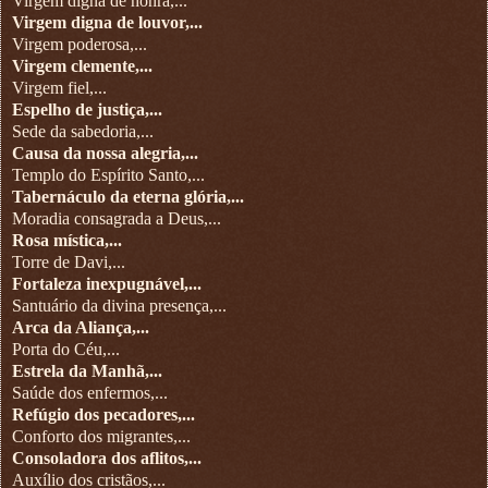
Virgem digna de honra,...
Virgem digna de louvor,...
Virgem poderosa,...
Virgem clemente,...
Virgem fiel,...
Espelho de justiça,...
Sede da sabedoria,...
Causa da nossa alegria,...
Templo do Espírito Santo,...
Tabernáculo da eterna glória,...
Moradia consagrada a Deus,...
Rosa mística,...
Torre de Davi,...
Fortaleza inexpugnável,...
Santuário da divina presença,...
Arca da Aliança,...
Porta do Céu,...
Estrela da Manhã,...
Saúde dos enfermos,...
Refúgio dos pecadores,...
Conforto dos migrantes,...
Consoladora dos aflitos,...
Auxílio dos cristãos,...