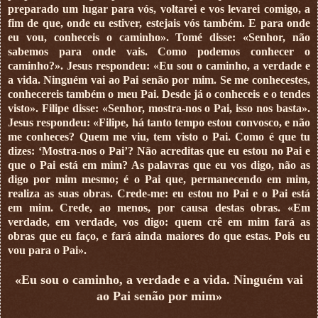
preparado um lugar para vós, voltarei e vos levarei comigo, a
fim de que, onde eu estiver, estejais vós também. E para onde
eu vou, conheceis o caminho». Tomé disse: «Senhor, não
sabemos para onde vais. Como podemos conhecer o
caminho?». Jesus respondeu: «Eu sou o caminho, a verdade e
a vida. Ninguém vai ao Pai senão por mim. Se me conhecestes,
conhecereis também o meu Pai. Desde já o conheceis e o tendes
visto». Filipe disse: «Senhor, mostra-nos o Pai, isso nos basta».
Jesus respondeu: «Filipe, há tanto tempo estou convosco, e não
me conheces? Quem me viu, tem visto o Pai. Como é que tu
dizes: ‘Mostra-nos o Pai’? Não acreditas que eu estou no Pai e
que o Pai está em mim? As palavras que eu vos digo, não as
digo por mim mesmo; é o Pai que, permanecendo em mim,
realiza as suas obras. Crede-me: eu estou no Pai e o Pai está
em mim. Crede, ao menos, por causa destas obras. «Em
verdade, em verdade, vos digo: quem crê em mim fará as
obras que eu faço, e fará ainda maiores do que estas. Pois eu
vou para o Pai».
«Eu sou o caminho, a verdade e a vida. Ninguém vai
ao Pai senão por mim»