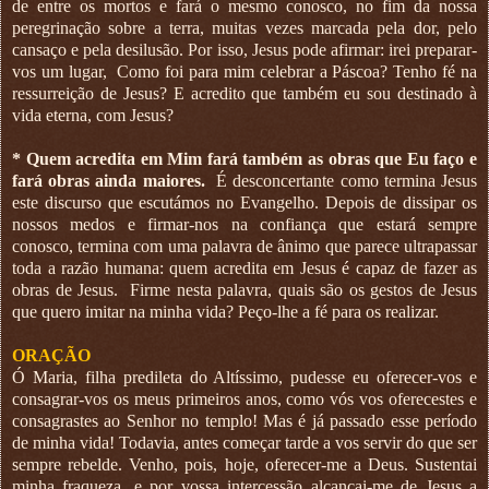
de entre os mortos e fará o mesmo conosco, no fim da nossa
peregrinação sobre a terra, muitas vezes marcada pela dor, pelo
cansaço e pela desilusão. Por isso, Jesus pode afirmar: irei preparar-
vos um lugar,
Como foi para mim celebrar a Páscoa? Tenho fé na
ressurreição de Jesus? E acredito que também eu sou destinado à
vida eterna, com Jesus?
* Quem acredita em Mim fará também as obras que Eu faço e
fará obras ainda maiores.
É desconcertante como termina Jesus
este discurso que escutámos no Evangelho. Depois de dissipar os
nossos medos e firmar-nos na confiança que estará sempre
conosco, termina com uma palavra de ânimo que parece ultrapassar
toda a razão humana: quem acredita em Jesus é capaz de fazer as
obras de Jesus.
Firme nesta palavra, quais são os gestos de Jesus
que quero imitar na minha vida? Peço-lhe a fé para os realizar.
ORAÇÃO
Ó Maria, filha predileta do Altíssimo, pudesse eu oferecer-vos e
consagrar-vos os meus primeiros anos, como vós vos oferecestes e
consagrastes ao Senhor no templo! Mas é já passado esse período
de minha vida! Todavia, antes começar tarde a vos servir do que ser
sempre rebelde. Venho, pois, hoje, oferecer-me a Deus. Sustentai
minha fraqueza, e por vossa intercessão alcançai-me de Jesus a