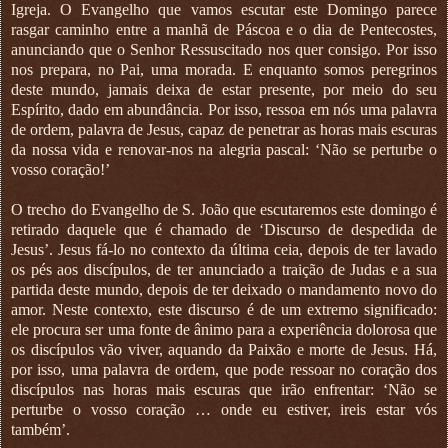
Igreja. O Evangelho que vamos escutar este Domingo parece
rasgar caminho entre a manhã de Páscoa e o dia de Pentecostes,
anunciando que o Senhor Ressuscitado nos quer consigo. Por isso
nos prepara, no Pai, uma morada. E enquanto somos peregrinos
deste mundo, jamais deixa de estar presente, por meio do seu
Espírito, dado em abundância. Por isso, ressoa em nós uma palavra
de ordem, palavra de Jesus, capaz de penetrar as horas mais escuras
da nossa vida e renovar-nos na alegria pascal: ‘Não se perturbe o
vosso coração!’
O trecho do Evangelho de S. João que escutaremos este domingo é
retirado daquele que é chamado de ‘Discurso de despedida de
Jesus’. Jesus fá-lo no contexto da última ceia, depois de ter lavado
os pés aos discípulos, de ter anunciado a traição de Judas e a sua
partida deste mundo, depois de ter deixado o mandamento novo do
amor. Neste contexto, este discurso é de um extremo significado:
ele procura ser uma fonte de ânimo para a experiência dolorosa que
os discípulos vão viver, aquando da Paixão e morte de Jesus. Há,
por isso, uma palavra de ordem, que pode ressoar no coração dos
discípulos nas horas mais escuras que irão enfrentar: ‘Não se
perturbe o vosso coração … onde eu estiver, ireis estar vós
também’.