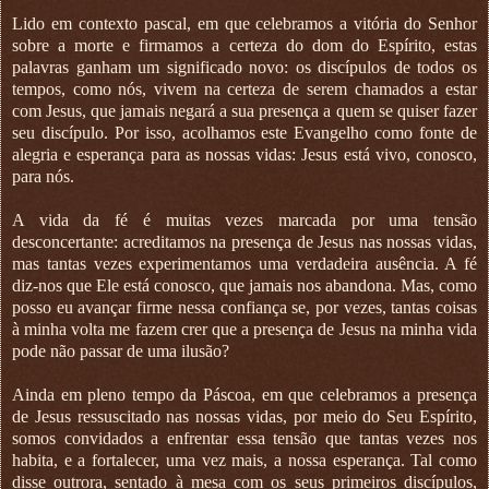
Lido em contexto pascal, em que celebramos a vitória do Senhor
sobre a morte e firmamos a certeza do dom do Espírito, estas
palavras ganham um significado novo: os discípulos de todos os
tempos, como nós, vivem na certeza de serem chamados a estar
com Jesus, que jamais negará a sua presença a quem se quiser fazer
seu discípulo. Por isso, acolhamos este Evangelho como fonte de
alegria e esperança para as nossas vidas: Jesus está vivo, conosco,
para nós.
A vida da fé é muitas vezes marcada por uma tensão
desconcertante: acreditamos na presença de Jesus nas nossas vidas,
mas tantas vezes experimentamos uma verdadeira ausência. A fé
diz-nos que Ele está conosco, que jamais nos abandona. Mas, como
posso eu avançar firme nessa confiança se, por vezes, tantas coisas
à minha volta me fazem crer que a presença de Jesus na minha vida
pode não passar de uma ilusão?
Ainda em pleno tempo da Páscoa, em que celebramos a presença
de Jesus ressuscitado nas nossas vidas, por meio do Seu Espírito,
somos convidados a enfrentar essa tensão que tantas vezes nos
habita, e a fortalecer, uma vez mais, a nossa esperança. Tal como
disse outrora, sentado à mesa com os seus primeiros discípulos,