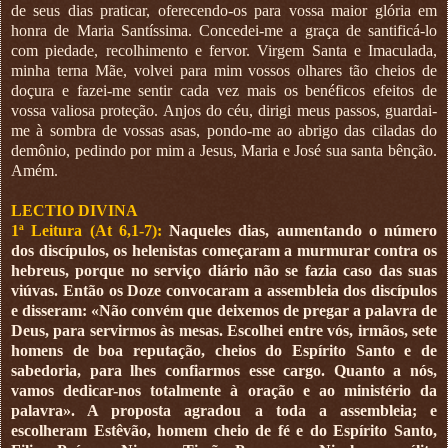
de seus dias praticar, oferecendo-os para vossa maior glória em
honra de Maria Santíssima. Concedei-me a graça de santificá-lo
com piedade, recolhimento e fervor. Virgem Santa e Imaculada,
minha terna Mãe, volvei para mim vossos olhares tão cheios de
doçura e fazei-me sentir cada vez mais os benéficos efeitos de
vossa valiosa proteção. Anjos do céu, dirigi meus passos, guardai-
me à sombra de vossas asas, pondo-me ao abrigo das ciladas do
demônio, pedindo por mim a Jesus, Maria e José sua santa bênção.
Amém.
LECTIO DIVINA
1ª Leitura (At 6,1-7):
Naqueles dias, aumentando o número
dos discípulos, os helenistas começaram a murmurar contra os
hebreus, porque no serviço diário não se fazia caso das suas
viúvas. Então os Doze convocaram a assembleia dos discípulos
e disseram: «Não convém que deixemos de pregar a palavra de
Deus, para servirmos às mesas. Escolhei entre vós, irmãos, sete
homens de boa reputação, cheios do Espírito Santo e de
sabedoria, para lhes confiarmos esse cargo. Quanto a nós,
vamos dedicar-nos totalmente à oração e ao ministério da
palavra». A proposta agradou a toda a assembleia; e
escolheram Estêvão, homem cheio de fé e do Espírito Santo,