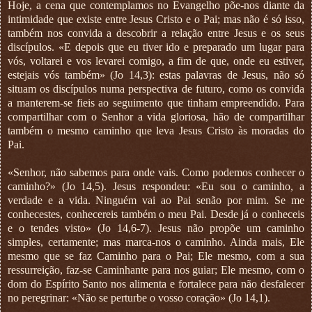
Hoje, a cena que contemplamos no Evangelho põe-nos diante da
intimidade que existe entre Jesus Cristo e o Pai; mas não é só isso,
também nos convida a descobrir a relação entre Jesus e os seus
discípulos. «E depois que eu tiver ido e preparado um lugar para
vós, voltarei e vos levarei comigo, a fim de que, onde eu estiver,
estejais vós também» (Jo 14,3): estas palavras de Jesus, não só
situam os discípulos numa perspectiva de futuro, como os convida
a manterem-se fieis ao seguimento que tinham empreendido. Para
compartilhar com o Senhor a vida gloriosa, hão de compartilhar
também o mesmo caminho que leva Jesus Cristo às moradas do
Pai.
«Senhor, não sabemos para onde vais. Como podemos conhecer o
caminho?» (Jo 14,5). Jesus respondeu: «Eu sou o caminho, a
verdade e a vida. Ninguém vai ao Pai senão por mim. Se me
conhecestes, conhecereis também o meu Pai. Desde já o conheceis
e o tendes visto» (Jo 14,6-7). Jesus não propõe um caminho
simples, certamente; mas marca-nos o caminho. Ainda mais, Ele
mesmo que se faz Caminho para o Pai; Ele mesmo, com a sua
ressurreição, faz-se Caminhante para nos guiar; Ele mesmo, com o
dom do Espírito Santo nos alimenta e fortalece para não desfalecer
no peregrinar: «Não se perturbe o vosso coração» (Jo 14,1).