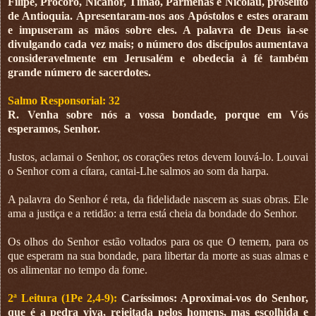
Filipe, Prócoro, Nicanor, Timão, Parmenas e Nicolau, prosélito
de Antioquia. Apresentaram-nos aos Apóstolos e estes oraram
e impuseram as mãos sobre eles. A palavra de Deus ia-se
divulgando cada vez mais; o número dos discípulos aumentava
consideravelmente em Jerusalém e obedecia à fé também
grande número de sacerdotes.
Salmo Responsorial: 32
R. Venha sobre nós a vossa bondade, porque em Vós
esperamos, Senhor.
Justos, aclamai o Senhor, os corações retos devem louvá-lo. Louvai
o Senhor com a cítara, cantai-Lhe salmos ao som da harpa.
A palavra do Senhor é reta, da fidelidade nascem as suas obras. Ele
ama a justiça e a retidão: a terra está cheia da bondade do Senhor.
Os olhos do Senhor estão voltados para os que O temem, para os
que esperam na sua bondade, para libertar da morte as suas almas e
os alimentar no tempo da fome.
2ª Leitura (1Pe 2,4-9):
Caríssimos: Aproximai-vos do Senhor,
que é a pedra viva, rejeitada pelos homens, mas escolhida e