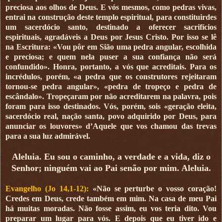
preciosa aos olhos de Deus. E vós mesmos, como pedras vivas,
entrai na construção deste templo espiritual, para constituirdes
um sacerdócio santo, destinado a oferecer sacrifícios
espirituais, agradáveis a Deus por Jesus Cristo. Por isso se lê
na Escritura: «Vou pôr em Sião uma pedra angular, escolhida
e preciosa; e quem nela puser a sua confiança não será
confundido». Honra, portanto, a vós que acreditais. Para os
incrédulos, porém, «a pedra que os construtores rejeitaram
tornou-se pedra angular», «pedra de tropeço e pedra de
escândalo». Tropeçaram por não acreditarem na palavra, pois
foram para isso destinados. Vós, porém, sois «geração eleita,
sacerdócio real, nação santa, povo adquirido por Deus, para
anunciar os louvores» d’Aquele que vos chamou das trevas
para a sua luz admirável.
Aleluia. Eu sou o caminho, a verdade e a vida, diz o
Senhor; ninguém vai ao Pai senão por mim. Aleluia.
Evangelho (Jo 14,1-12):
«Não se perturbe o vosso coração!
Credes em Deus, crede também em mim. Na casa de meu Pai
há muitas moradas. Não fosse assim, eu vos teria dito. Vou
preparar um lugar para vós. E depois que eu tiver ido e