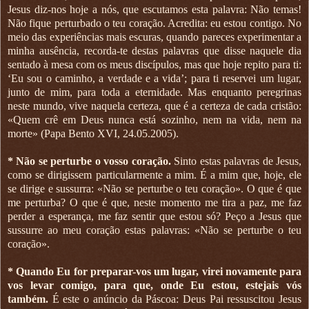
Jesus diz-nos hoje a nós, que escutamos esta palavra: Não temas!
Não fique perturbado o teu coração. Acredita: eu estou contigo. No
meio das experiências mais escuras, quando pareces experimentar a
minha ausência, recorda-te destas palavras que disse naquele dia
sentado à mesa com os meus discípulos, mas que hoje repito para ti:
‘Eu sou o caminho, a verdade e a vida’; para ti reservei um lugar,
junto de mim, para toda a eternidade. Mas enquanto peregrinas
neste mundo, vive naquela certeza, que é a certeza de cada cristão:
«Quem crê em Deus nunca está sozinho, nem na vida, nem na
morte» (Papa Bento XVI, 24.05.2005).
* Não se perturbe o vosso coração.
Sinto estas palavras de Jesus,
como se dirigissem particularmente a mim. É a mim que, hoje, ele
se dirige e sussurra: «Não se perturbe o teu coração». O que é que
me perturba? O que é que, neste momento me tira a paz, me faz
perder a esperança, me faz sentir que estou só? Peço a Jesus que
sussurre ao meu coração estas palavras: «Não se perturbe o teu
coração».
* Quando Eu for preparar-vos um lugar, virei novamente para
vos levar comigo, para que, onde Eu estou, estejais vós
também.
É este o anúncio da Páscoa: Deus Pai ressuscitou Jesus