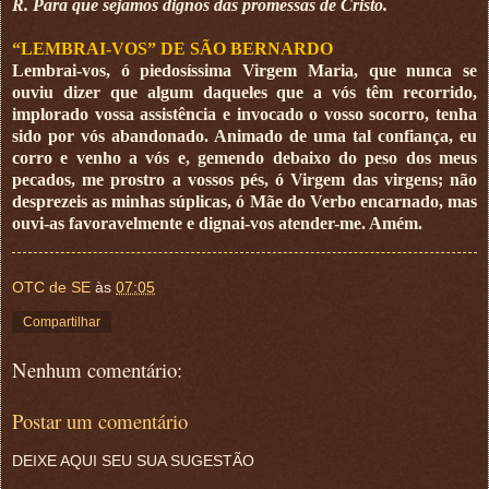
R. Para que sejamos dignos das promessas de Cristo.
“LEMBRAI-VOS” DE SÃO BERNARDO
Lembrai-vos, ó piedosíssima Virgem Maria, que nunca se
ouviu dizer que algum daqueles que a vós têm recorrido,
implorado vossa assistência e invocado o vosso socorro, tenha
sido por vós abandonado. Animado de uma tal confiança, eu
corro e venho a vós e, gemendo debaixo do peso dos meus
pecados, me prostro a vossos pés, ó Virgem das virgens; não
desprezeis as minhas súplicas, ó Mãe do Verbo encarnado, mas
ouvi-as favoravelmente e dignai-vos atender-me. Amém.
OTC de SE
às
07:05
Compartilhar
Nenhum comentário:
Postar um comentário
DEIXE AQUI SEU SUA SUGESTÃO