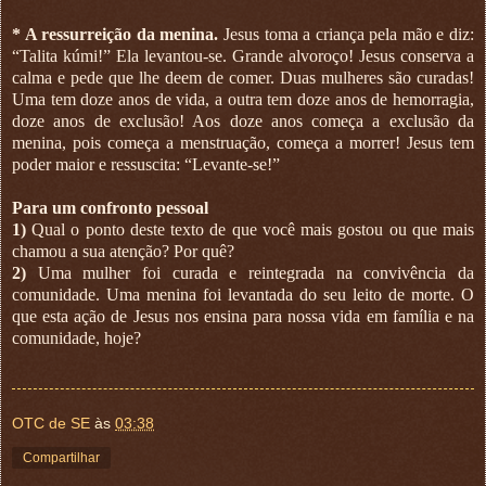
* A ressurreição da menina.
Jesus toma a criança pela mão e diz:
“Talita kúmi!” Ela levantou-se. Grande alvoroço! Jesus conserva a
calma e pede que lhe deem de comer. Duas mulheres são curadas!
Uma tem doze anos de vida, a outra tem doze anos de hemorragia,
doze anos de exclusão! Aos doze anos começa a exclusão da
menina, pois começa a menstruação, começa a morrer! Jesus tem
poder maior e ressuscita: “Levante-se!”
Para um confronto pessoal
1)
Qual o ponto deste texto de que você mais gostou ou que mais
chamou a sua atenção? Por quê?
2)
Uma mulher foi curada e reintegrada na convivência da
comunidade. Uma menina foi levantada do seu leito de morte. O
que esta ação de Jesus nos ensina para nossa vida em família e na
comunidade, hoje?
OTC de SE
às
03:38
Compartilhar