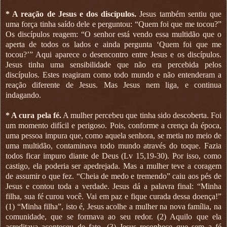
* A reação de Jesus e dos discípulos.
Jesus também sentiu que
uma força tinha saído dele e perguntou: “Quem foi que me tocou?”
Os discípulos reagem: “O senhor está vendo essa multidão que o
aperta de todos os lados e ainda pergunta ‘Quem foi que me
tocou?’” Aqui aparece o desencontro entre Jesus e os discípulos.
Jesus tinha uma sensibilidade que não era percebida pelos
discípulos. Estes reagiram como todo mundo e não entenderam a
reação diferente de Jesus. Mas Jesus nem liga, e continua
indagando.
* A cura pela fé.
A mulher percebeu que tinha sido descoberta. Foi
um momento difícil e perigoso. Pois, conforme a crença da época,
uma pessoa impura que, como aquela senhora, se metia no meio de
uma multidão, contaminava todo mundo através do toque. Fazia
todos ficar impuro diante de Deus (Lv 15,19-30). Por isso, como
castigo, ela poderia ser apedrejada. Mas a mulher teve a coragem
de assumir o que fez. “Cheia de medo e tremendo” caiu aos pés de
Jesus e contou toda a verdade. Jesus dá a palavra final: “Minha
filha, sua fé curou você. Vai em paz e fique curada dessa doença!”
(1) “Minha filha”, isto é, Jesus acolhe a mulher na nova família, na
comunidade, que se formava ao seu redor. (2) Aquilo que ela
acreditava aconteceu de fato. (3) Jesus reconhece que sem a fé