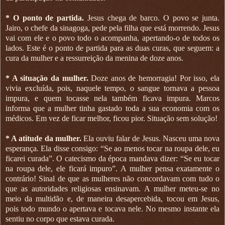
* O ponto de partida.
Jesus chega de barco. O povo se junta.
Jairo, o chefe da sinagoga, pede pela filha que está morrendo. Jesus
vai com ele e o povo todo o acompanha, apertando-o de todos os
lados. Este é o ponto de partida para as duas curas, que seguem: a
cura da mulher e a ressurreição da menina de doze anos.
* A situação da mulher.
Doze anos de hemorragia! Por isso, ela
vivia excluída, pois, naquele tempo, o sangue tornava a pessoa
impura, e quem tocasse nela também ficava impura. Marcos
informa que a mulher tinha gastado toda a sua economia com os
médicos. Em vez de ficar melhor, ficou pior. Situação sem solução!
* A atitude da mulher.
Ela ouviu falar de Jesus. Nasceu uma nova
esperança. Ela disse consigo: “Se ao menos tocar na roupa dele, eu
ficarei curada”. O catecismo da época mandava dizer: “Se eu tocar
na roupa dele, ele ficará impuro”. A mulher pensa exatamente o
contrário! Sinal de que as mulheres não concordavam com tudo o
que as autoridades religiosas ensinavam. A mulher meteu-se no
meio da multidão e, de maneira desapercebida, tocou em Jesus,
pois todo mundo o apertava e tocava nele. No mesmo instante ela
sentiu no corpo que estava curada.