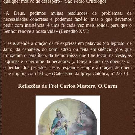
qualquer motivo de desespero» (São Pedro Crisólogo)
«A Deus, pedimos muitas resoluções de problemas, de
necessidades concretas e podemos fazê-lo, mas o que devemos
pedir com insistência, é uma fé cada vez mais solida, para que o
Senhor renove a nossa vida» (Benedito XVI)
«Jesus atende a oração da fé expressa em palavras (do leproso, de
Jairo, da cananeia, do bom ladrão ou feita em silêncio (dos que
trouxeram o paralítico, da hemorroíssa que Lhe tocou na veste, as
lágrimas e o perfume da pecadora. (...) Seja a cura das doenças ou
o perdão dos pecados, Jesus responde sempre à oração de quem
Lhe implora com fé (...)» (Catecismo da Igreja Católica, nº 2.616)
Reflexões de Frei Carlos Mesters, O.Carm