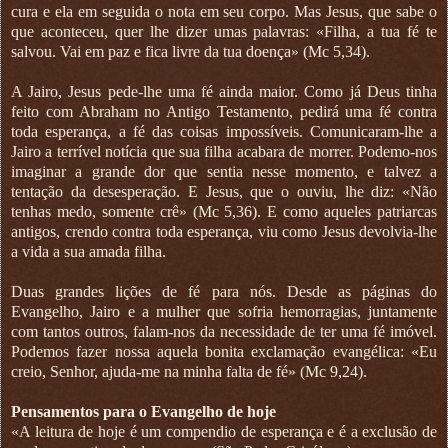
cura e ela em seguida o nota em seu corpo. Mas Jesus, que sabe o
que aconteceu, quer lhe dizer umas palavras: «Filha, a tua fé te
salvou. Vai em paz e fica livre da tua doença» (Mc 5,34).
A Jairo, Jesus pede-lhe uma fé ainda maior. Como já Deus tinha
feito com Abraham no Antigo Testamento, pedirá uma fé contra
toda esperança, a fé das coisas impossíveis. Comunicaram-lhe a
Jairo a terrível notícia que sua filha acabara de morrer. Podemo-nos
imaginar a grande dor que sentia nesse momento, e talvez a
tentação da desesperação. E Jesus, que o ouviu, lhe diz: «Não
tenhas medo, somente crê» (Mc 5,36). E como aqueles patriarcas
antigos, crendo contra toda esperança, viu como Jesus devolvia-lhe
a vida a sua amada filha.
Duas grandes lições de fé para nós. Desde as páginas do
Evangelho, Jairo e a mulher que sofria hemorragias, juntamente
com tantos outros, falam-nos da necessidade de ter uma fé imóvel.
Podemos fazer nossa aquela bonita exclamação evangélica: «Eu
creio, Senhor, ajuda-me na minha falta de fé» (Mc 9,24).
Pensamentos para o Evangelho de hoje
«A leitura de hoje é um compendio de esperança e é a exclusão de