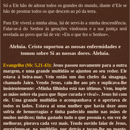
Só a Ele hão de adorar todos os grandes do mundo, diante d’Ele se
hão de prostrar todos os que descem ao pó da terra.
Para Ele viverá a minha alma, há de servi-lo a minha descendência.
Falar-se-á do Senhor às gerações vindouras e a sua justiça será
revelada ao povo que há de vir: «Eis o que fez o Senhor».
Aleluia. Cristo suportou as nossas enfermidades e
tomou sobre Si as nossas dores. Aleluia.
Evangelho (Mc 5,21-43):
Jesus passou novamente para a outra
margem, e uma grande multidão se ajuntou ao seu redor. Ele
estava à beira-mar. Veio então um dos chefes da sinagoga,
chamado Jairo. Vendo Jesus, caiu-lhe aos pés e suplicava-lhe
insistentemente: «Minha filhinha está nas últimas. Vem, impõe
as mãos sobre ela para que fique curada e viva!». Jesus foi com
ele. Uma grande multidão o acompanhava e o apertava de
todos os lados. Estava aí uma mulher que havia doze anos
sofria de hemorragias e tinha padecido muito nas mãos de
muitos médicos; tinha gastado tudo o que possuía e, em vez de
melhorar, piorava cada vez mais. Tendo ouvido falar de Jesus,
aproximou-se, na multidão, por detrás e tocou-lhe no manto.