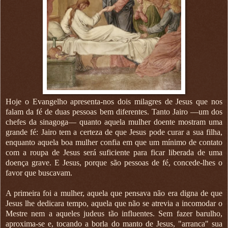
Hoje o Evangelho apresenta-nos dois milagres de Jesus que nos
falam da fé de duas pessoas bem diferentes. Tanto Jairo —um dos
chefes da sinagoga— quanto aquela mulher doente mostram uma
grande fé: Jairo tem a certeza de que Jesus pode curar a sua filha,
enquanto aquela boa mulher confia em que um mínimo de contato
com a roupa de Jesus será suficiente para ficar liberada de uma
doença grave. E Jesus, porque são pessoas de fé, concede-lhes o
favor que buscavam.
A primeira foi a mulher, aquela que pensava não era digna de que
Jesus lhe dedicara tempo, aquela que não se atrevia a incomodar o
Mestre nem a aqueles judeus tão influentes. Sem fazer barulho,
aproxima-se e, tocando a borla do manto de Jesus, "arranca" sua