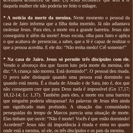
daquela mulher ele não poderia ter feito o milagre.
* A notícia da morte da menina.
Neste momento o pessoal da
casa de Jairo informa que a filha tinha morrido. Já não adiantava
molestar Jesus. Para eles, a morte era a grande barreira. Jesus não
conseguiria ir além da morte! Jesus escuta, olha para Jairo e aplica
o que acabava de presenciar, a saber, que a fé é capaz de realizar o
que a pessoa acredita. E ele diz: “Não tenha medo! Crê somente!”
* Na casa de Jairo. Jesus só permite três discípulos com ele.
Vendo o alvoroço dos que fazem luto pela morte da menina, ele
diz: “A criança não morreu. Está dormindo!”. O pessoal deu risada.
O povo sabe distinguir quando uma pessoa está dormindo ou
quando está morta. É a risada de Abraão e de Sara, isto é, dos que
não conseguem crer que para Deus nada é impossível (Gn 17,17;
18,12-14; Lc 1,37). Também para eles, a morte era uma barreira
que ninguém poderia ultrapassar! As palavras de Jesus têm ainda
um significado mais profundo. A situação das comunidades
perseguidas do tempo de Marcos parecia uma situação de morte.
Elas tinham que ouvir: “Não é morte! Vocês é que estão dormindo!
Acordem!” Jesus não dá importância à risada e entra no quarto
onde está a menina, só ele, os três discípulos e os pais da menina.