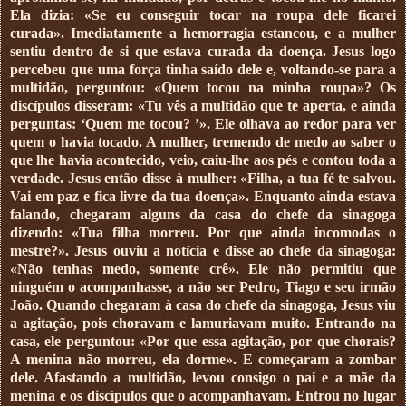
Ela dizia: «Se eu conseguir tocar na roupa dele ficarei
curada». Imediatamente a hemorragia estancou, e a mulher
sentiu dentro de si que estava curada da doença. Jesus logo
percebeu que uma força tinha saído dele e, voltando-se para a
multidão, perguntou: «Quem tocou na minha roupa»? Os
discípulos disseram: «Tu vês a multidão que te aperta, e ainda
perguntas: ‘Quem me tocou? ’». Ele olhava ao redor para ver
quem o havia tocado. A mulher, tremendo de medo ao saber o
que lhe havia acontecido, veio, caiu-lhe aos pés e contou toda a
verdade. Jesus então disse à mulher: «Filha, a tua fé te salvou.
Vai em paz e fica livre da tua doença». Enquanto ainda estava
falando, chegaram alguns da casa do chefe da sinagoga
dizendo: «Tua filha morreu. Por que ainda incomodas o
mestre?». Jesus ouviu a notícia e disse ao chefe da sinagoga:
«Não tenhas medo, somente crê». Ele não permitiu que
ninguém o acompanhasse, a não ser Pedro, Tiago e seu irmão
João. Quando chegaram à casa do chefe da sinagoga, Jesus viu
a agitação, pois choravam e lamuriavam muito. Entrando na
casa, ele perguntou: «Por que essa agitação, por que chorais?
A menina não morreu, ela dorme». E começaram a zombar
dele. Afastando a multidão, levou consigo o pai e a mãe da
menina e os discípulos que o acompanhavam. Entrou no lugar