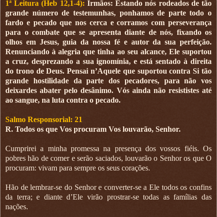
1ª Leitura (Heb 12,1-4):
Irmãos: Estando nós rodeados de tão
grande número de testemunhas, ponhamos de parte todo o
fardo e pecado que nos cerca e corramos com perseverança
para o combate que se apresenta diante de nós, fixando os
olhos em Jesus, guia da nossa fé e autor da sua perfeição.
Renunciando à alegria que tinha ao seu alcance, Ele suportou
a cruz, desprezando a sua ignomínia, e está sentado à direita
do trono de Deus. Pensai n’Aquele que suportou contra Si tão
grande hostilidade da parte dos pecadores, para não vos
deixardes abater pelo desânimo. Vós ainda não resististes até
ao sangue, na luta contra o pecado.
Salmo Responsorial: 21
R. Todos os que Vos procuram Vos louvarão, Senhor.
Cumprirei a minha promessa na presença dos vossos fiéis. Os
pobres hão de comer e serão saciados, louvarão o Senhor os que O
procuram: vivam para sempre os seus corações.
Hão de lembrar-se do Senhor e converter-se a Ele todos os confins
da terra; e diante d’Ele virão prostrar-se todas as famílias das
nações.