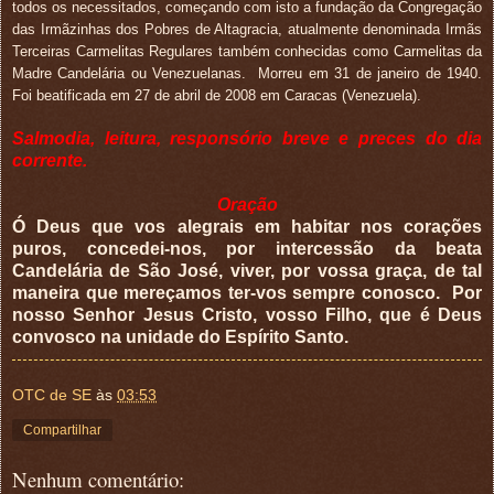
todos os necessitados, começando com isto a fundação da Congregação
das Irmãzinhas dos Pobres de Altagracia, atualmente denominada Irmãs
Terceiras Carmelitas Regulares também conhecidas como Carmelitas da
Madre Candelária ou Venezuelanas.
Morreu em 31 de janeiro de 1940.
Foi beatificada em 27 de abril de 2008 em Caracas (Venezuela).
Salmodia, leitura, responsório breve e preces do dia
corrente.
Oração
Ó Deus que vos alegrais em habitar nos corações
puros, concedei-nos, por intercessão da beata
Candelária de São José, viver, por vossa graça, de tal
maneira que mereçamos ter-vos sempre conosco.
Por
nosso Senhor Jesus Cristo, vosso Filho, que é Deus
convosco na unidade do Espírito Santo.
OTC de SE
às
03:53
Compartilhar
Nenhum comentário: