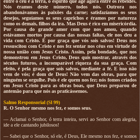
entre o céu e a terra, o espírito que age agora entre os rebeldes.
Nós éramos deste número, todos nós. Outrora nos
abandonávamos às paixões da carne; satisfazíamos os seus
desejos, seguíamos os seus caprichos e éramos por natureza
como os demais, filhos da ira. Mas Deus é rico em misericórdia.
Por causa do grande amor com que nos amou, quando
estávamos mortos por causa das nossas faltas, ele nos deu a
vida com Cristo. É por graça que vós sois salvos! Deus nos
ressuscitou com Cristo e nos fez sentar nos céus em virtude de
nossa união com Jesus Cristo. Assim, pela bondade, que nos
demonstrou em Jesus Cristo, Deus quis mostrar, através dos
séculos futuros, a incomparável riqueza da sua graça. Com
efeito, é pela graça que sois salvos, mediante a fé. E isso não
vem de vós; é dom de Deus! Não vem das obras, para que
ninguém se orgulhe. Pois é ele quem nos fez; nós fomos criados
em Jesus Cristo para as obras boas, que Deus preparou de
antemão para que nós as praticássemos.
Salmo Responsorial (Sl 99)
R. O Senhor mesmo nos fez, e somos seus.
— Aclamai o Senhor, ó terra inteira, servi ao Senhor com alegria,
ide a ele cantando jubilosos!
— Sabei que o Senhor, só ele, é Deus, Ele mesmo nos fez, e somos