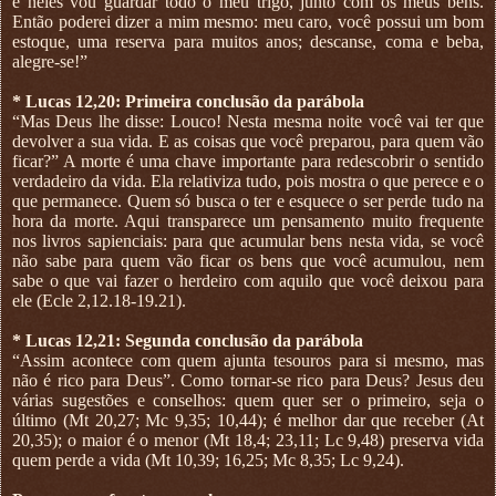
e neles vou guardar todo o meu trigo, junto com os meus bens.
Então poderei dizer a mim mesmo: meu caro, você possui um bom
estoque, uma reserva para muitos anos; descanse, coma e beba,
alegre-se!”
* Lucas 12,20: Primeira conclusão da parábola
“Mas Deus lhe disse: Louco! Nesta mesma noite você vai ter que
devolver a sua vida. E as coisas que você preparou, para quem vão
ficar?” A morte é uma chave importante para redescobrir o sentido
verdadeiro da vida. Ela relativiza tudo, pois mostra o que perece e o
que permanece. Quem só busca o ter e esquece o ser perde tudo na
hora da morte. Aqui transparece um pensamento muito frequente
nos livros sapienciais: para que acumular bens nesta vida, se você
não sabe para quem vão ficar os bens que você acumulou, nem
sabe o que vai fazer o herdeiro com aquilo que você deixou para
ele (Ecle 2,12.18-19.21).
* Lucas 12,21: Segunda conclusão da parábola
“Assim acontece com quem ajunta tesouros para si mesmo, mas
não é rico para Deus”. Como tornar-se rico para Deus? Jesus deu
várias sugestões e conselhos: quem quer ser o primeiro, seja o
último (Mt 20,27; Mc 9,35; 10,44); é melhor dar que receber (At
20,35); o maior é o menor (Mt 18,4; 23,11; Lc 9,48) preserva vida
quem perde a vida (Mt 10,39; 16,25; Mc 8,35; Lc 9,24).