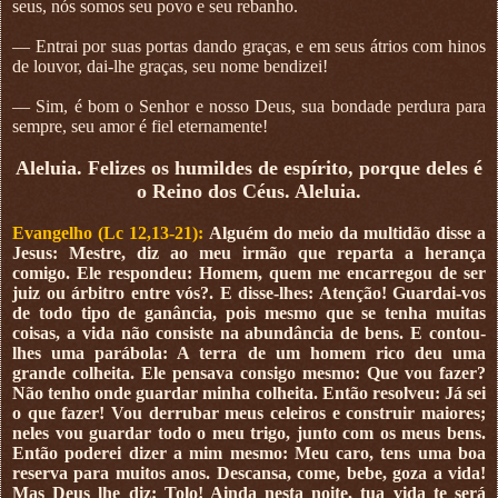
seus, nós somos seu povo e seu rebanho.
— Entrai por suas portas dando graças, e em seus átrios com hinos
de louvor, dai-lhe graças, seu nome bendizei!
— Sim, é bom o Senhor e nosso Deus, sua bondade perdura para
sempre, seu amor é fiel eternamente!
Aleluia. Felizes os humildes de espírito, porque deles é
o Reino dos Céus. Aleluia.
Evangelho (Lc 12,13-21):
Alguém do meio da multidão disse a
Jesus: Mestre, diz ao meu irmão que reparta a herança
comigo. Ele respondeu: Homem, quem me encarregou de ser
juiz ou árbitro entre vós?. E disse-lhes: Atenção! Guardai-vos
de todo tipo de ganância, pois mesmo que se tenha muitas
coisas, a vida não consiste na abundância de bens. E contou-
lhes uma parábola: A terra de um homem rico deu uma
grande colheita. Ele pensava consigo mesmo: Que vou fazer?
Não tenho onde guardar minha colheita. Então resolveu: Já sei
o que fazer! Vou derrubar meus celeiros e construir maiores;
neles vou guardar todo o meu trigo, junto com os meus bens.
Então poderei dizer a mim mesmo: Meu caro, tens uma boa
reserva para muitos anos. Descansa, come, bebe, goza a vida!
Mas Deus lhe diz: Tolo! Ainda nesta noite, tua vida te será