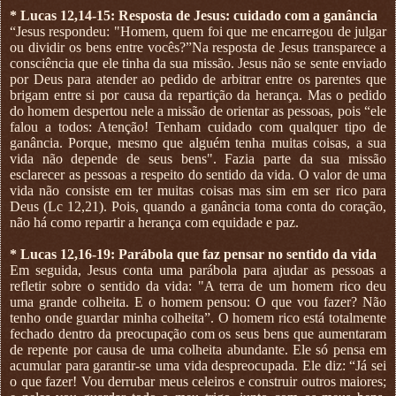
* Lucas 12,14-15: Resposta de Jesus: cuidado com a ganância
“Jesus respondeu: "Homem, quem foi que me encarregou de julgar
ou dividir os bens entre vocês?”Na resposta de Jesus transparece a
consciência que ele tinha da sua missão. Jesus não se sente enviado
por Deus para atender ao pedido de arbitrar entre os parentes que
brigam entre si por causa da repartição da herança. Mas o pedido
do homem despertou nele a missão de orientar as pessoas, pois “ele
falou a todos: Atenção! Tenham cuidado com qualquer tipo de
ganância. Porque, mesmo que alguém tenha muitas coisas, a sua
vida não depende de seus bens". Fazia parte da sua missão
esclarecer as pessoas a respeito do sentido da vida. O valor de uma
vida não consiste em ter muitas coisas mas sim em ser rico para
Deus (Lc 12,21). Pois, quando a ganância toma conta do coração,
não há como repartir a herança com equidade e paz.
* Lucas 12,16-19: Parábola que faz pensar no sentido da vida
Em seguida, Jesus conta uma parábola para ajudar as pessoas a
refletir sobre o sentido da vida: "A terra de um homem rico deu
uma grande colheita. E o homem pensou: O que vou fazer? Não
tenho onde guardar minha colheita”. O homem rico está totalmente
fechado dentro da preocupação com os seus bens que aumentaram
de repente por causa de uma colheita abundante. Ele só pensa em
acumular para garantir-se uma vida despreocupada. Ele diz: “Já sei
o que fazer! Vou derrubar meus celeiros e construir outros maiores;