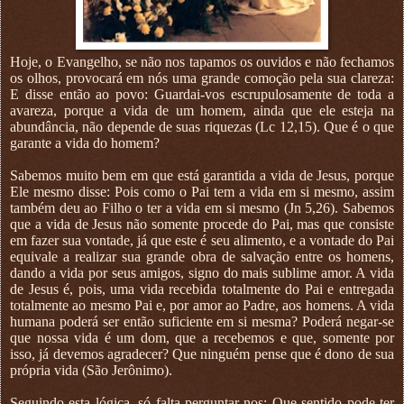
Hoje, o Evangelho, se não nos tapamos os ouvidos e não fechamos
os olhos, provocará em nós uma grande comoção pela sua clareza:
E disse então ao povo: Guardai-vos escrupulosamente de toda a
avareza, porque a vida de um homem, ainda que ele esteja na
abundância, não depende de suas riquezas (Lc 12,15). Que é o que
garante a vida do homem?
Sabemos muito bem em que está garantida a vida de Jesus, porque
Ele mesmo disse: Pois como o Pai tem a vida em si mesmo, assim
também deu ao Filho o ter a vida em si mesmo (Jn 5,26). Sabemos
que a vida de Jesus não somente procede do Pai, mas que consiste
em fazer sua vontade, já que este é seu alimento, e a vontade do Pai
equivale a realizar sua grande obra de salvação entre os homens,
dando a vida por seus amigos, signo do mais sublime amor. A vida
de Jesus é, pois, uma vida recebida totalmente do Pai e entregada
totalmente ao mesmo Pai e, por amor ao Padre, aos homens. A vida
humana poderá ser então suficiente em si mesma? Poderá negar-se
que nossa vida é um dom, que a recebemos e que, somente por
isso, já devemos agradecer? Que ninguém pense que é dono de sua
própria vida (São Jerônimo).
Seguindo esta lógica, só falta perguntar-nos: Que sentido pode ter