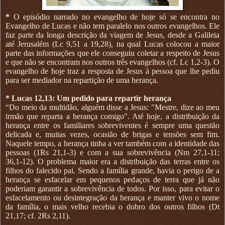
*
O episódio narrado no evangelho de hoje só se encontra no
Evangelho de Lucas e não tem paralelo nos outros evangelhos. Ele
faz parte da longa descrição da viagem de Jesus, desde a Galileia
até Jerusalém (Lc 9,51 a 19,28), na qual Lucas colocou a maior
parte das informações que ele conseguiu coletar a respeito de Jesus
e que não se encontram nos outros três evangelhos (cf. Lc 1,2-3). O
evangelho de hoje traz a resposta de Jesus à pessoa que lhe pediu
para ser mediador na repartição de uma herança.
* Lucas 12,13: Um pedido para repartir herança
“Do meio da multidão, alguém disse a Jesus: "Mestre, dize ao meu
irmão que reparta a herança comigo". Até hoje, a distribuição da
herança entre os familiares sobreviventes é sempre uma questão
delicada e, muitas vezes, ocasião de brigas e tensões sem fim.
Naquele tempo, a herança tinha a ver também com a identidade das
pessoas (1Rs 21,1-3) e com a sua sobrevivência (Nm 27,1-11;
36,1-12). O problema maior era a distribuição das terras entre os
filhos do falecido pai. Sendo a família grande, havia o perigo de a
herança se esfacelar em pequenos pedaços de terra que já não
poderiam garantir a sobrevivência de todos. Por isso, para evitar o
esfacelamento ou desintegração da herança e manter vivo o nome
da família, o mais velho recebia o dobro dos outros filhos (Dt
21,17; cf. 2Rs 2,11).