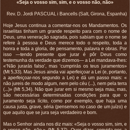
«Seja o vosso sim, sim, e o vosso não, não»
Rev. D. Jordi PASCUAL i Bancells (Salt, Girona, Espanha)
Hoje Jesus continua a comentar-nos os Mandamentos. Os
israelitas tinham um grande respeito para com o nome de
Deus, uma veneração sagrada, pois sabiam que o nome se
refere à pessoa e Deus merece todo o respeito, toda a
honra e toda a gloria, de pensamento, palavra e obras. Por
isso —tendo presente que jurar é pôr Deus como
testemunha da verdade que dizemos— a Lei mandava-lhes:
«‘Não jurarás falso’, mas ‘cumprirás os teus juramentos»
(Mt 5,33). Mas Jesus ainda vai aperfeiçoar a Lei (e, portanto,
a aperfeiçoar-nos segundo a Lei) e dá um passo mais: «
não jureis de modo algum, nem pelo céu (...), nem pela terra
(...)» (Mt 5,34). Não que jurar em si mesmo seja mau, mas,
são necessárias determinadas condições para que o
juramento seja lícito, como por exemplo, que haja uma
causa justa, grave, séria (pensemos no caso de um juízo) e
que aquilo que se jura seja verdadeiro e bom.
Mas o Senhor ainda nos diz mais: «Seja o vosso sim, sim, e
o vosso não, não.» (Mt 5,37). Quer dizer, convida-nos a