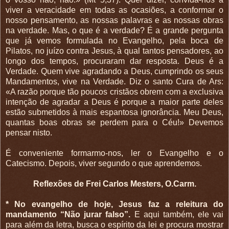
viver a veracidade em todas as ocasiões, a conformar o
nosso pensamento, as nossas palavras e as nossas obras
na verdade. Mas, o que é a verdade? É a grande pergunta
que já vemos formulada no Evangelho, pela boca de
Pilatos, no juízo contra Jesus, à qual tantos pensadores, ao
longo dos tempos, procuraram dar resposta. Deus é a
Verdade. Quem vive agradando a Deus, cumprindo os seus
Mandamentos, vive na Verdade. Diz o santo Cura de Ars:
«A razão porque tão poucos cristãos obrem com a exclusiva
intenção de agradar a Deus é porque a maior parte deles
estão submetidos à mais espantosa ignorância. Meu Deus,
quantas boas obras se perdem para o Céu!» Devemos
pensar nisto.
É conveniente formarmo-nos, ler o Evangelho e o
Catecismo. Depois, viver segundo o que aprendemos.
Reflexões de Frei Carlos Mesters, O.Carm.
* No evangelho de hoje, Jesus faz a releitura do
mandamento “Não jurar falso”.
E aqui também, ele vai
para além da letra, busca o espírito da lei e procura mostrar