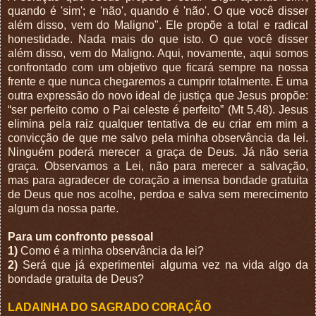
quando é 'sim'; e 'não', quando é 'não'. O que você disser
além disso, vem do Maligno". Ele propõe a total e radical
honestidade. Nada mais do que isto. O que você disser
além disso, vem do Maligno. Aqui, novamente, aqui somos
confrontado com um objetivo que ficará sempre na nossa
frente e que nunca chegaremos a cumprir totalmente. É uma
outra expressão do novo ideal de justiça que Jesus propõe:
“ser perfeito como o Pai celeste é perfeito” (Mt 5,48). Jesus
elimina pela raiz qualquer tentativa de eu criar em mim a
convicção de que me salvo pela minha observância da lei.
Ninguém poderá merecer a graça de Deus. Já não seria
graça. Observamos a Lei, não para merecer a salvação,
mas para agradecer de coração a imensa bondade gratuita
de Deus que nos acolhe, perdoa e salva sem merecimento
algum da nossa parte.
Para um confronto pessoal
1)
Como é a minha observância da lei?
2)
Será que já experimentei alguma vez na vida algo da
bondade gratuita de Deus?
LADAINHA DO SAGRADO CORAÇÃO