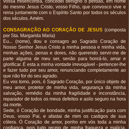
vossa misericórdia, concedei benigno o perdão, em nome
do mesmo Jesus Cristo, vosso Filho, que convosco vive e
reina juntamente com o Espírito Santo por todos os séculos
dos séculos. Amém.
CONSAGRAÇÃO AO CORAÇÃO DE JESUS
(composta
por Sta. Margarida Maria)
Eu... (nome), dou e consagro ao Sagrado Coração de
Nosso Senhor Jesus Cristo a minha pessoa e minha vida,
minhas ações, penas e dores, não querendo servir-me de
parte alguma de meu ser, senão para honrá-lo, amar e
glorificar. É esta a minha vontade irrevogável - pertencer-lhe
e fazer tudo por seu amor, renunciando completamente ao
que não for do seu agrado.
Eu vos tomo, pois, ó Sagrado Coração, por único objeto de
meu amor, protetor de minha vida, segurança da minha
salvação, remédio da minha fragilidade e inconstância,
reparador de todos os meus defeitos e asilo seguro na hora
da morte.
Sede, ó Coração de bondade, minha justificação para com
Deus, vosso Pai, e afastai de mim os castigos de sua
cólera. Ó Coração de amor, ponho em vós toda a minha
confiança, pois tudo receio de minha fraqueza e malícia,