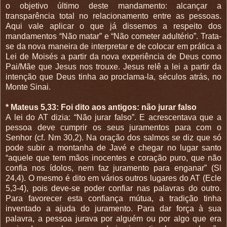
o objetivo último deste mandamento: alcançar a
transparência total no relacionamento entre as pessoas.
Aqui vale aplicar o que já dissemos a respeito dos
mandamentos “Não matar” e “Não cometer adultério”. Trata-
se da nova maneira de interpretar e de colocar em prática a
Lei de Moisés a partir da nova experiência de Deus como
Pai/Mãe que Jesus nos trouxe. Jesus relê a lei a partir da
intenção que Deus tinha ao proclama-la, séculos atrás, no
Monte Sinai.
* Mateus 5,33: Foi dito aos antigos: não jurar falso
A lei do AT dizia: “Não jurar falso”. E acrescentava que a
pessoa deve cumprir os seus juramentos para com o
Senhor (cf. Nm 30,2). Na oração dos salmos se diz que só
pode subir a montanha de Javé e chegar no lugar santo
“aquele que tem mãos inocentes e coração puro, que não
confia nos ídolos, nem faz juramento para enganar” (Sl
24,4). O mesmo é dito em vários outros lugares do AT (Ecle
5,3-4), pois deve-se poder confiar nas palavras do outro.
Para favorecer esta confiança mútua, a tradição tinha
inventado a ajuda do juramento. Para dar força à sua
palavra, a pessoa jurava por alguém ou por algo que era