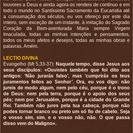
louvores a Deus e ainda agora os rendeis de contínuo e em
todo o mundo no Santíssimo Sacramento da Eucaristia até
a consumação dos séculos, eu vos ofereço por este dia
inteiro, sem exceção de um instante, à imitação do Sagrado
Coração da Bem-aventurada Maria sempre Virgem
Imaculada, todas as minhas intenções e pensamentos,
todos os meus afetos e desejos, todas as minhas obras e
palavras. Amém.
LECTIO DIVINA
Evangelho (Mt 5,33-37):
Naquele tempo, disse Jesus aos
seus discípulos: «Ouvistes também que foi dito aos
antigos: ‘Não jurarás falso’, mas ‘cumprirás os teus
juramentos feitos ao Senhor’. Ora, eu vos digo: não
jureis de modo algum, nem pelo céu, porque é o trono
de Deus; nem pela terra, porque é o apoio dos seus
pés; nem por Jerusalém, porque é a cidade do Grande
Rei. Também não jures pela tua cabeça, porque não
podes tornar branco ou preto um só fio de cabelo. Seja
o vosso sim, sim, e o vosso não, não. O que passa
disso vem do Maligno».