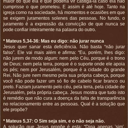
maior do que ela e que poderia vir castiga-la caso ela não
cumprisse o que prometeu. E assim é até hoje. Tanto na
igreja como na sociedade, há momentos e ocasiões em que
se exigem juramentos solenes das pessoas. No fundo, o
juramento é a expressão da convicção de que nunca se
pode confiar inteiramente na palavra do outro.
* Mateus 5,34-36: Mas eu digo: não jurar nunca
Jesus quer sanar esta deficiência. Não basta “não jurar
falso”. Ele vai mais além e afirma: “Eu, porém, lhes digo:
não jurem de modo algum: nem pelo Céu, porque é o trono
de Deus; nem pela terra, porque é o suporte onde ele apoia
os pés; nem por Jerusalém, porque é a cidade do grande
Rei. Não jure nem mesmo pela sua própria cabeça, porque
você não pode fazer um só fio de cabelo ficar branco ou
preto. Faziam juramento pelo céu, pela terra, pela cidade de
Jerusalém, pela própria cabeça. Jesus mostra que tudo isto
é remédio que não cura a doença da falta de transparência
no relacionamento entre as pessoas. Qual é a solução que
ele propõe?
* Mateus 5,37: O Sim seja sim, e o não seja não.
A solução que Jesus propõe é esta: “Diga apenas 'sim',