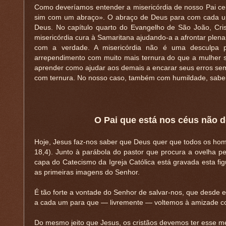
Como deveríamos entender a misericórdia de nosso Pai ce
sim com um abraço». O abraço de Deus para com cada um d
Deus. No capítulo quarto do Evangelho de São João, Cris
misericórdia cura à Samaritana ajudando-a a afrontar plen
com a verdade. A misericórdia não é uma desculpa p
arrependimento com muito mais ternura do que a mulher se
aprender como ajudar aos demais a encarar seus erros sem
com ternura. No nosso caso, também com humildade, sabe
O Pai que está nos céus não 
Hoje, Jesus faz-nos saber que Deus quer que todos os h
18,4). Junto à parábola do pastor que procura a ovelha 
capa do Catecismo da Igreja Católica está gravada esta f
as primeiras imagens do Senhor.
É tão forte a vontade do Senhor de salvar-nos, que desde e
a cada um para que — livremente — voltemos à amizade c
Do mesmo jeito que Jesus, os cristãos devemos ter esse