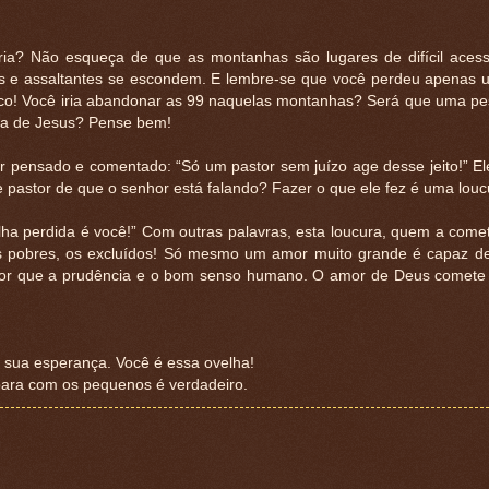
ia? Não esqueça de que as montanhas são lugares de difícil acess
es e assaltantes se escondem. E lembre-se que você perdeu apenas 
uco! Você iria abandonar as 99 naquelas montanhas? Será que uma p
ola de Jesus? Pense bem!
r pensado e comentado: “Só um pastor sem juízo age desse jeito!” E
pastor de que o senhor está falando? Fazer o que ele fez é uma loucu
lha perdida é você!” Com outras palavras, esta loucura, quem a come
 pobres, os excluídos! Só mesmo um amor muito grande é capaz d
r que a prudência e o bom senso humano. O amor de Deus comete 
 sua esperança. Você é essa ovelha!
para com os pequenos é verdadeiro.