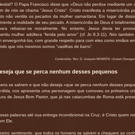
lestial? O Papa Francisco disse que «Deus não perdoa mediante um d
e nós se chama “Jesus Cristo”. Cristo manifesta a misericórdia pa
to não ventila os pecados da mulher samaritana. Em lugar de disso,
amente a realidade de seu pecado. A misericórdia de Deus é totalment
ara rebaixar-se moralmente. No entanto, Jesus devia ter prov
ntiu mulher adúltera “ferida pelo amor” (cf. Jo 8,3-11). Nós també
 envergonhá-los, com grande respeito para com eles como irmãos em 
ndo que nós mesmos somos “vasilhas de barro”.
Comentário: Rev. D. Joaquim MONRÓS i Guitart (Tarrago
deseja que se perca nenhum desses pequenos
omens se salvem e que não deseja «que se perca nenhum desses pequ
perdida, nos apresenta uma personagem que comoveu os primeiros cri
igura de Jesus Bom Pastor, que já nas catacumbas de Roma está prese
ssas palavras até sua entrega incondicional na Cruz, é Cristo quem n
om Ele.
 mesmo sentimento: que todos os homens se salvem e cheguem ao con