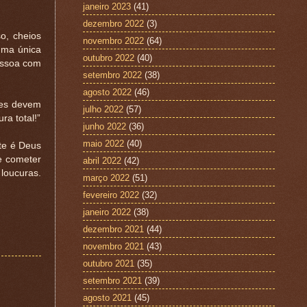
janeiro 2023
(41)
dezembro 2022
(3)
o, cheios
novembro 2022
(64)
uma única
outubro 2022
(40)
essoa com
setembro 2022
(38)
agosto 2022
(46)
les devem
julho 2022
(57)
ra total!”
junho 2022
(36)
maio 2022
(40)
te é Deus
e cometer
abril 2022
(42)
loucuras.
março 2022
(51)
fevereiro 2022
(32)
janeiro 2022
(38)
dezembro 2021
(44)
novembro 2021
(43)
outubro 2021
(35)
setembro 2021
(39)
agosto 2021
(45)