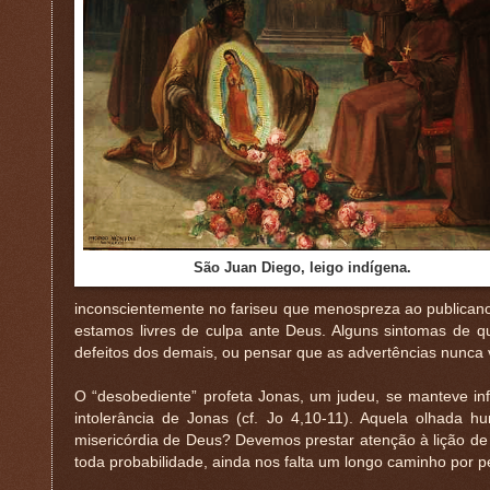
São Juan Diego, leigo indígena.
inconscientemente no fariseu que menospreza ao publicano
estamos livres de culpa ante Deus. Alguns sintomas de qu
defeitos dos demais, ou pensar que as advertências nunca 
O “desobediente” profeta Jonas, um judeu, se manteve inf
intolerância de Jonas (cf. Jo 4,10-11). Aquela olhada 
misericórdia de Deus? Devemos prestar atenção à lição de
toda probabilidade, ainda nos falta um longo caminho por pe