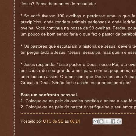
Jesus? Pense bem antes de responder.
*
Se você tivesse 100 ovelhas e perdesse uma, o que far
precipícios, onde rondam animais perigosos e onde ladrõ
ovelha. Você continua na posse de 99 ovelhas. Perdeu po
um pouco de bom senso faria o que fez o pastor da paráb
*
Os pastores que escutaram a história de Jesus, devem te
ter perguntado a Jesus: “Jesus, desculpe, mas quem é esse 
*
Jesus responde: “Esse pastor é Deus, nosso Pai, e a ove
por causa do seu grande amor para com os pequenos, os
uma loucura assim. O amor com que Deus nos ama é maio
Graças a Deus! Senão fosse assim, estaríamos perdidos!
Para um confronto pessoal
1.
Coloque-se na pele da ovelha perdida e anime a sua fé e
2.
Coloque-se na pele do pastor e verifique se o seu amor 
Postado por
OTC de SE
às
06:14