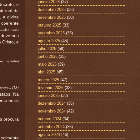
janeiro 2026
(37)
ecreto, e
dezembro 2025
(38)
ternal de
 a divina
novembro 2025
(30)
e coerente
outubro 2025
(33)
ocado seu
setembro 2025
(35)
m devemos
agosto 2025
(45)
Cristo, e
julho 2025
(59)
junho 2025
(35)
na, Espanha)
maio 2025
(39)
abril 2025
(45)
março 2025
(47)
fevereiro 2025
(32)
enos» (Mt
stãos. Na
janeiro 2025
(38)
nte entre
dezembro 2024
(36)
novembro 2024
(42)
outubro 2024
(34)
os procura
setembro 2024
(36)
agosto 2024
(46)
hecimento