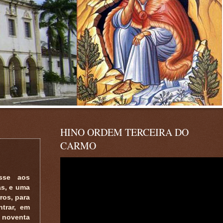
HINO ORDEM TERCEIRA DO
CARMO
sse aos
as, e uma
ros, para
trar, em
s noventa