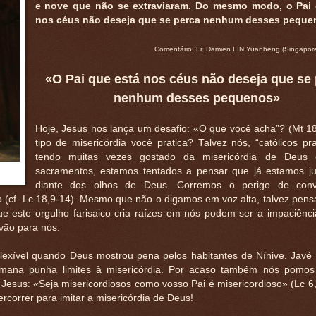
e nove que não se extraviaram. Do mesmo modo, o Pai 
nos céus não deseja que se perca nenhum desses peque
Comentário: Fr. Damien LIN Yuanheng (Singapor
«O Pai que está nos céus não deseja que se
nenhum desses pequenos»
Hoje, Jesus nos lança um desafio: «O que você acha”? (Mt 18
tipo de misericórdia você pratica? Talvez nós, “católicos pra
tendo muitas vezes gostado da misericórdia de Deus
sacramentos, estamos tentados a pensar que já estamos jus
diante dos olhos de Deus. Corremos o perigo de conve
 (cf. Lc 18,9-14). Mesmo que não o digamos em voz alta, talvez pen
e este orgulho farisaico cria raízes em nós podem ser a impaciênci
vão para nós.
lexível quando Deus mostrou pena pelos habitantes de Nínive. Javé r
humana punha limites à misericórdia. Por acaso também nós pomos 
 Jesus: «Seja misericordiosos como vosso Pai é misericordioso» (Lc 6
rcorrer para imitar a misericórdia de Deus!