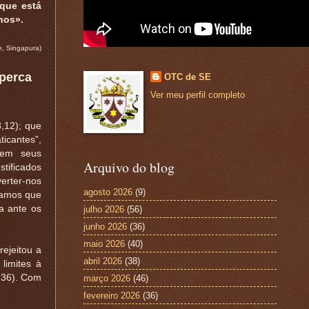
que está
nos».
e, Singapura)
 perca
OTC de SE
Ver meu perfil completo
,12); que
ticantes”,
 em seus
Arquivo do blog
tificados
rter-nos
agosto 2026
(9)
samos que
a ante os
julho 2026
(56)
junho 2026
(36)
maio 2026
(40)
ejeitou a
abril 2026
(38)
limites à
,36). Com
março 2026
(46)
fevereiro 2026
(36)