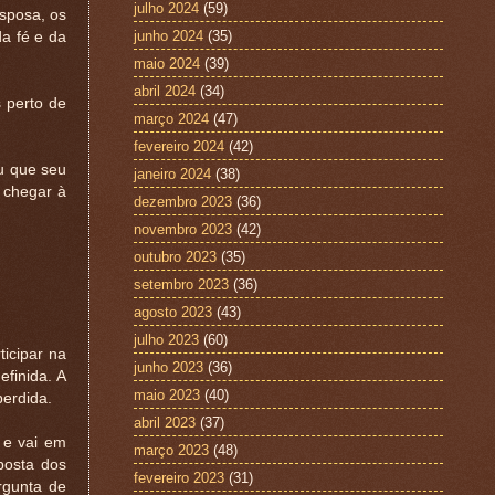
julho 2024
(59)
sposa, os
junho 2024
(35)
da fé e da
maio 2024
(39)
abril 2024
(34)
 perto de
março 2024
(47)
fevereiro 2024
(42)
u que seu
janeiro 2024
(38)
 chegar à
dezembro 2023
(36)
novembro 2023
(42)
outubro 2023
(35)
setembro 2023
(36)
agosto 2023
(43)
julho 2023
(60)
icipar na
junho 2023
(36)
finida. A
maio 2023
(40)
perdida.
abril 2023
(37)
 e vai em
março 2023
(48)
posta dos
fevereiro 2023
(31)
rgunta de