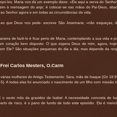
pri-los. Maria nos dá um exemplo disso: «Eis aqui a serva do Senhor
sim à mensagem do anjo; é colocar-se nas mãos do Pai-Deus, aba
r ao Senhor agora e em todas as circunstâncias da vida.
 ao que Deus nos pede- escreve São Josemaria: «não esqueças,
neira de fazê-lo é ficar perto de Maria, contemplando a sua vida e 
 um coração bem disposto: O que espera Deus de mim, agora, hoj
 com Ele? São situações pequenas do dia a dia, mas depende da res
 Frei Carlos Mesters, O.Carm
 a várias mulheres do Antigo Testamento: Sara, mãe de Isaque (Gn 18,9
). A todas elas foi anunciado o nascimento de um filho com missão i
o sexto mês da gravidez de Isabel. A necessidade concreta de Is
 parto de risco, é o pano de fundo de todo este episódio. Ela é menc