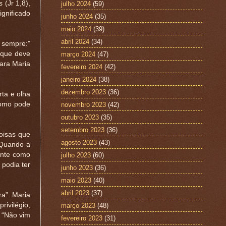
 (Jr 1,8),
julho 2024
(59)
gnificado
junho 2024
(35)
maio 2024
(39)
abril 2024
(34)
 sempre:”
 que deve
março 2024
(47)
para Maria
fevereiro 2024
(42)
janeiro 2024
(38)
dezembro 2023
(36)
ta e olha
“Como pode
novembro 2023
(42)
outubro 2023
(35)
setembro 2023
(36)
oisas que
agosto 2023
(43)
 Quando a
ente como
julho 2023
(60)
 podia ter
junho 2023
(36)
maio 2023
(40)
abril 2023
(37)
ra”. Maria
ivilégio,
março 2023
(48)
 “Não vim
fevereiro 2023
(31)