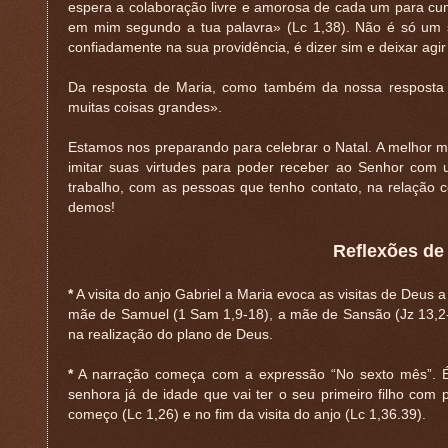
espera a colaboração livre e amorosa de cada um para cum
em mim segundo a tua palavra» (Lc 1,38). Não é só um 
confiadamente na sua providência, é dizer sim e deixar agi
Da resposta de Maria, como também da nossa resposta
muitas coisas grandes».
Estamos nos preparando para celebrar o Natal. A melhor ma
imitar suas virtudes para poder receber ao Senhor com
trabalho, com as pessoas que tenho contato, na relação
demos!
Reflexões de
*
A visita do anjo Gabriel a Maria evoca as visitas de Deus
mãe de Samuel (1 Sam 1,9-18), a mãe de Sansão (Jz 13,2-5
na realização do plano de Deus.
*
A narração começa com a expressão “No sexto mês”. É 
senhora já de idade que vai ter o seu primeiro filho com
começo (Lc 1,26) e no fim da visita do anjo (Lc 1,36.39).