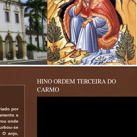
HINO ORDEM TERCEIRA DO
CARMO
viado por
amento a
trou onde
turbou-se
 O anjo,