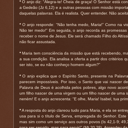
*
O anjo diz: “Alegra-te! Cheia de graça! O Senhor está cont
a Gedeão (Jz 6,12) e a outras pessoas com missão importa
daquelas palavras. Ela é realista. Quer entender. Não aceit
*
O anjo responde: “Não tenha medo, Maria!” Como na vis
Não ter medo!” Em seguida, o anjo recorda as promessas d
receber o nome de Jesus. Ele será chamado Filho do Altíssi
não ficar assustada.
*
Maria tem consciência da missão que está recebendo, mas
a sua condição. Ela analisa a oferta a partir dos critéri
ser isto, se eu não conheço homem algum?”
*
O anjo explica que o Espírito Santo, presente na Palavr
parecem impossíveis. Por isso, o Santo que vai nascer d
Palavra de Deus é acolhida pelos pobres, algo novo acon
um filho nascer de uma virgem ou um filho nascer de uma s
neném! E o anjo acrescenta: “E olhe, Maria! Isabel, tua prim
*
A resposta do anjo clareou tudo para Maria, e ela se entr
usa para si o título de Serva, empregada do Senhor. Este
mas sim como um serviço aos outros povos (Is 42,1-9; 49,
para ser servido, mas para servir!” (Mt 20,28). Aprendeu d