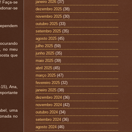
janeiro 2026
(37)
! Faça-se
ndonar-se
dezembro 2025
(38)
novembro 2025
(30)
outubro 2025
(33)
 dependem
setembro 2025
(35)
agosto 2025
(45)
procurando
julho 2025
(59)
e, no meu
junho 2025
(35)
posta que
maio 2025
(39)
abril 2025
(45)
março 2025
(47)
fevereiro 2025
(32)
-15), Ana,
janeiro 2025
(38)
mportante
dezembro 2024
(36)
novembro 2024
(42)
abel, uma
outubro 2024
(34)
ionada no
setembro 2024
(36)
agosto 2024
(46)