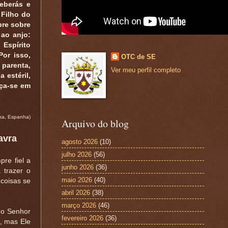
eberás e
 Filho do
pre sobre
 ao anjo:
Espírito
Por isso,
OTC de SE
parenta,
Ver meu perfil completo
 estéril,
aça-se em
ona, Espanha)
Arquivo do blog
avra
agosto 2026
(10)
julho 2026
(56)
re fiel a
junho 2026
(36)
 trazer o
maio 2026
(40)
coisas se
abril 2026
(38)
março 2026
(46)
 o Senhor
fevereiro 2026
(36)
, mas Ele