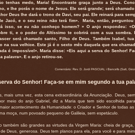
ão tenhas medo, Maria! Encontraste graça junto a Deus. Conc
lho, e lhe porás o nome de Jesus. Ele será grande; será chamado
nhor Deus lhe dará o trono de Davi, seu pai. Ele reinará para sem
e Jacó, e o seu reino não terá fim». Maria, então, perguntou
á isso, se eu não conheço homem? » O anjo respondeu: «O 
bre ti, e o poder do Altíssimo te cobrirá com a sua sombra. 
ascer será chamado santo, Filho de Deus. Também Isabel, tua 
 na sua velhice. Este já é o sexto mês daquela que era chamada
ada é impossível». Maria disse: «Eis aqui a serva do Senhor! F
 palavra». E o anjo retirou-se.
Comentário: Rev. D. Jordi PASCUAL i Bancells (Salt, Gir
 serva do Senhor! Faça-se em mim segundo a tua pal
, mais uma vez, esta cena extraordinária da Anunciação. Deus, semp
or meio do anjo Gabriel, diz a Maria que tem sido escolhida para
maior acontecimento da Humanidade: o Criador e Senhor de todas as 
uma moça, num povoado pequeno de Galileia, sem espetáculo.
o também são grandes as virtudes da Virgem Maria: cheia de graça,
de de Deus, generosa. Deus tem planos para ela, para você e para mim