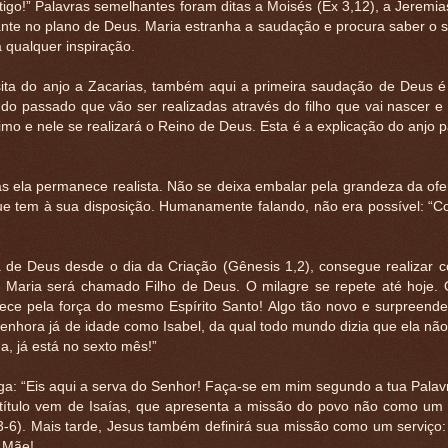
igo!” Palavras semelhantes foram ditas a Moisés (Ex 3,12), a Jeremias
nte no plano de Deus. Maria estranha a saudação e procura saber o si
a qualquer inspiração.
ita do anjo a Zacarias, também aqui a primeira saudação de Deus é
o passado que vão ser realizadas através do filho que vai nascer e
mo e nele se realizará o Reino de Deus. Esta é a explicação do anjo 
 ela permanece realista. Não se deixa embalar pela grandeza da ofer
os que tem à sua disposição. Humanamente falando, não era possível: 
a de Deus desde o dia da Criação (Gênesis 1,2), consegue realizar c
e Maria será chamado Filho de Deus. O milagre se repete até hoje.
tece pela força do mesmo Espírito Santo! Algo tão novo e surpreend
enhora já de idade como Isabel, da qual todo mundo dizia que ela não
a, já está no sexto mês!”
ega: “Eis aqui a serva do Senhor! Faça-se em mim segundo a tua Palav
 título vem de Isaías, que apresenta a missão do povo não como um pr
3-6). Mais tarde, Jesus também definirá sua missão como um serviço:
a Mãe!