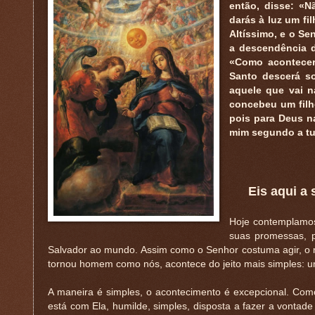
então, disse: «N
darás à luz um fi
Altíssimo, e o Se
a descendência d
«Como acontecer
Santo descerá so
aquele que vai n
concebeu um filho
pois para Deus n
mim segundo a tua
Eis aqui a
Hoje contemplamos
suas promessas, p
Salvador ao mundo. Assim como o Senhor costuma agir, o 
tornou homem como nós, acontece do jeito mais simples: 
A maneira é simples, o acontecimento é excepcional. Com
está com Ela, humilde, simples, disposta a fazer a vonta