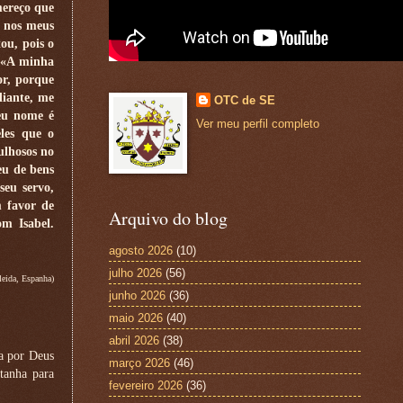
mereço que
u nos meus
ou, pois o
: «A minha
or, porque
diante, me
OTC de SE
seu nome é
Ver meu perfil completo
eles que o
ulhosos no
eu de bens
seu servo,
m favor de
Arquivo do blog
om Isabel.
agosto 2026
(10)
julho 2026
(56)
eida, Espanha)
junho 2026
(36)
maio 2026
(40)
abril 2026
(38)
a por Deus
março 2026
(46)
tanha para
fevereiro 2026
(36)