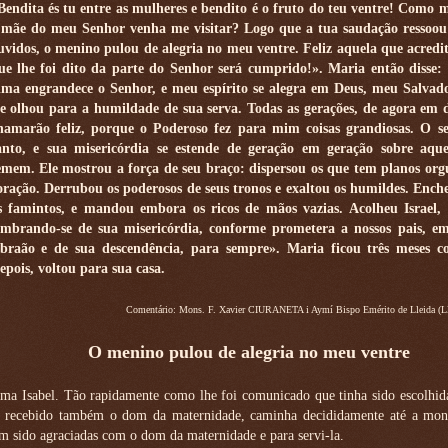
Bendita és tu entre as mulheres e bendito é o fruto do teu ventre! Como 
 mãe do meu Senhor venha me visitar? Logo que a tua saudação ressoo
uvidos, o menino pulou de alegria no meu ventre. Feliz aquela que acredit
ue lhe foi dito da parte do Senhor será cumprido!». Maria então disse
lma engrandece o Senhor, e meu espírito se alegra em Deus, meu Salvad
le olhou para a humildade de sua serva. Todas as gerações, de agora em 
hamarão feliz, porque o Poderoso fez para mim coisas grandiosas. O 
anto, e sua misericórdia se estende de geração em geração sobre aqu
emem. Ele mostrou a força de seu braço: dispersou os que tem planos org
oração. Derrubou os poderosos de seus tronos e exaltou os humildes. Ench
s famintos, e mandou embora os ricos de mãos vazias. Acolheu Israel, 
embrando-se de sua misericórdia, conforme prometera a nossos pais, e
braão e de sua descendência, para sempre». Maria ficou três meses c
epois, voltou para sua casa.
Comentário: Mons. F. Xavier CIURANETA i Aymí Bispo Emérito de Lleida (Ll
O menino pulou de alegria no meu ventre
ima Isabel. Tão rapidamente como lhe foi comunicado que tinha sido escolhid
ha recebido também o dom da maternidade, caminha decididamente até a mon
m sido agraciadas com o dom da maternidade e para servi-la.