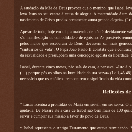
A saudação da Mãe de Deus provoca que o menino, que Isabel leva
leva Jesus no seu ventre é causa de alegria. A maternidade é um
nascimento de Cristo produz certamente «uma grande alegria» (Lc 
Apesar de tudo, hoje em dia, a maternidade não é devidamente valo
são manifestação de comodidade e de egoísmo. As possíveis renúnc
pelos meios que receberam de Deus, devessem ser mais generoso
“santuários da vida”. O Papa João Paulo II constata que a contrace
da sexualidade e pressupõem uma concepção egoísta da liberdade, 
Isabel, durante cinco meses, não saía de casa, e pensava: «Isto é
(…) porque pôs os olhos na humildade da sua serva» (Lc 1,46.48)
necessário que os católicos reencontrem o significado da vida co
Reflexões de
* Lucas acentua a prontidão de Maria em servir, em ser serva. O a
ajudá-la. De Nazaré até à casa de Isabel são bem mais de 100 qu
servir e cumprir sua missão a favor do povo de Deus.
* Isabel representa o Antigo Testamento que estava terminando