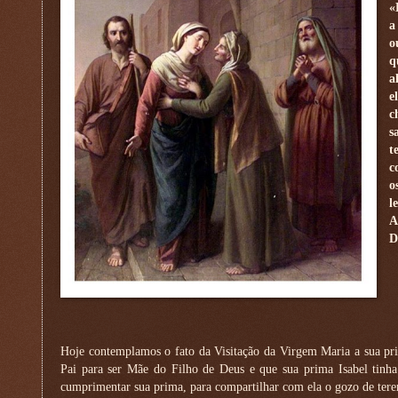
«
a
o
q
a
e
c
s
t
c
o
l
A
D
Hoje contemplamos o fato da Visitação da Virgem Maria a sua pr
Pai para ser Mãe do Filho de Deus e que sua prima Isabel tin
cumprimentar sua prima, para compartilhar com ela o gozo de tere