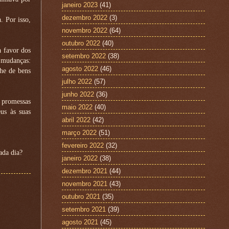
janeiro 2023
(41)
dezembro 2022
(3)
 Por isso,
novembro 2022
(64)
outubro 2022
(40)
a favor dos
setembro 2022
(38)
s mudanças:
agosto 2022
(46)
che de bens
julho 2022
(57)
junho 2022
(36)
s promessas
maio 2022
(40)
us às suas
abril 2022
(42)
março 2022
(51)
fevereiro 2022
(32)
ada dia?
janeiro 2022
(38)
dezembro 2021
(44)
novembro 2021
(43)
outubro 2021
(35)
setembro 2021
(39)
agosto 2021
(45)