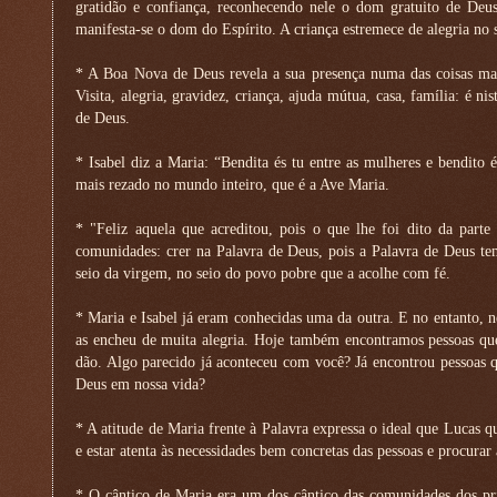
gratidão e confiança, reconhecendo nele o dom gratuito de Deu
manifesta-se o dom do Espírito. A criança estremece de alegria no se
* A Boa Nova de Deus revela a sua presença numa das coisas mai
Visita, alegria, gravidez, criança, ajuda mútua, casa, família: é
de Deus.
* Isabel diz a Maria: “Bendita és tu entre as mulheres e bendito 
mais rezado no mundo inteiro, que é a Ave Maria.
* "Feliz aquela que acreditou, pois o que lhe foi dito da part
comunidades: crer na Palavra de Deus, pois a Palavra de Deus tem
seio da virgem, no seio do povo pobre que a acolhe com fé.
* Maria e Isabel já eram conhecidas uma da outra. E no entanto, 
as encheu de muita alegria. Hoje também encontramos pessoas qu
dão. Algo parecido já aconteceu com você? Já encontrou pessoas q
Deus em nossa vida?
* A atitude de Maria frente à Palavra expressa o ideal que Lucas q
e estar atenta às necessidades bem concretas das pessoas e procurar
* O cântico de Maria era um dos cântico das comunidades dos prim