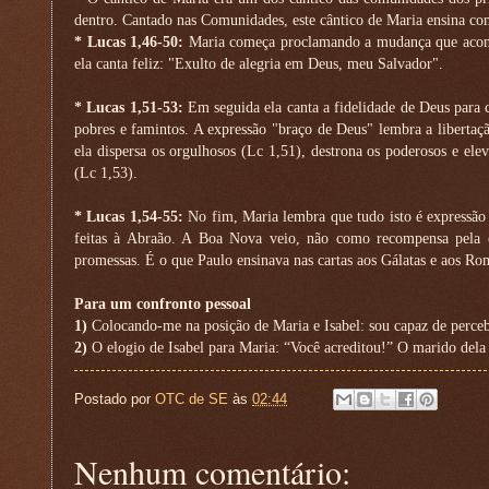
dentro. Cantado nas Comunidades, este cântico de Maria ensina com
* Lucas 1,46-50:
Maria começa proclamando a mudança que acontec
ela canta feliz: "Exulto de alegria em Deus, meu Salvador".
* Lucas 1,51-53:
Em seguida ela canta a fidelidade de Deus para
pobres e famintos. A expressão "braço de Deus" lembra a libertaçã
ela dispersa os orgulhosos (Lc 1,51), destrona os poderosos e el
(Lc 1,53).
* Lucas 1,54-55:
No fim, Maria lembra que tudo isto é expressão 
feitas à Abraão. A Boa Nova veio, não como recompensa pela 
promessas. É o que Paulo ensinava nas cartas aos Gálatas e aos Ro
Para um confronto pessoal
1)
Colocando-me na posição de Maria e Isabel: sou capaz de perceb
2)
O elogio de Isabel para Maria: “Você acreditou!” O marido dela 
Postado por
OTC de SE
às
02:44
Nenhum comentário: