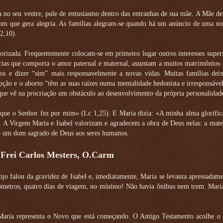
 no seu ventre, pule de entusiasmo dentro das entranhas de sua mãe. A Mãe d
 dom que gera alegria. As famílias alegram-se quando há um anúncio de uma n
2,10).
rizada. Frequentemente colocam-se em primeiro lugar outros interesses superf
ias que comporta o amor paternal e maternal, assustam a muitos matrimônios 
s e dizer “sim” mais responsavelmente a novas vidas. Muitas famílias dei
pção e o aborto “têm as suas raízes numa mentalidade hedonista e irresponsável
que vê na procriação um obstáculo ao desenvolvimento da própria personalidad
 o que o Senhor fez por mim» (Lc 1,25). E Maria dizia: «A minha alma glorifi
. A Virgem Maria e Isabel valorizam e agradecem a obra de Deus nelas: a mat
mo um dom sagrado de Deus aos seres humanos.
 Frei Carlos Mesters, O.Carm
njo falou da gravidez de Isabel e, imediatamente, Maria se levanta apressadame
ilômetros, quatro dias de viagem, no mínimo! Não havia ônibus nem trem. Mar
. Maria representa o Novo que está começando. O Antigo Testamento acolhe 