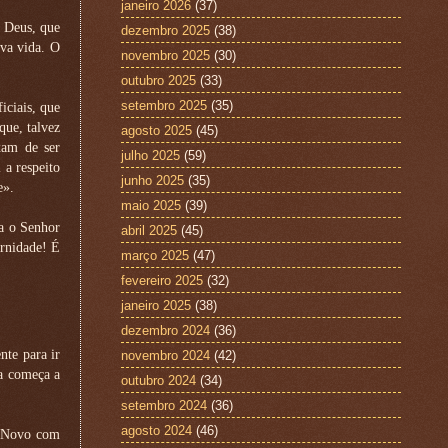
janeiro 2026
(37)
e Deus, que
dezembro 2025
(38)
ova vida. O
novembro 2025
(30)
outubro 2025
(33)
setembro 2025
(35)
iciais, que
que, talvez
agosto 2025
(45)
xam de ser
julho 2025
(59)
 a respeito
junho 2025
(35)
e».
maio 2025
(39)
ca o Senhor
abril 2025
(45)
ernidade! É
março 2025
(47)
fevereiro 2025
(32)
janeiro 2025
(38)
dezembro 2024
(36)
nte para ir
novembro 2024
(42)
ia começa a
outubro 2024
(34)
setembro 2024
(36)
agosto 2024
(46)
o Novo com