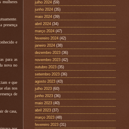
s mulheres
julho 2024
(59)
junho 2024
(35)
maio 2024
(39)
utuamente.
abril 2024
(34)
 a presença
março 2024
(47)
fevereiro 2024
(42)
conhecido e
janeiro 2024
(38)
dezembro 2023
(36)
as para as
novembro 2023
(42)
ida nova no
outubro 2023
(35)
setembro 2023
(36)
agosto 2023
(43)
eciam e que
e elas nos
julho 2023
(60)
presença de
junho 2023
(36)
maio 2023
(40)
abril 2023
(37)
ir de casa,
março 2023
(48)
fevereiro 2023
(31)
animava por