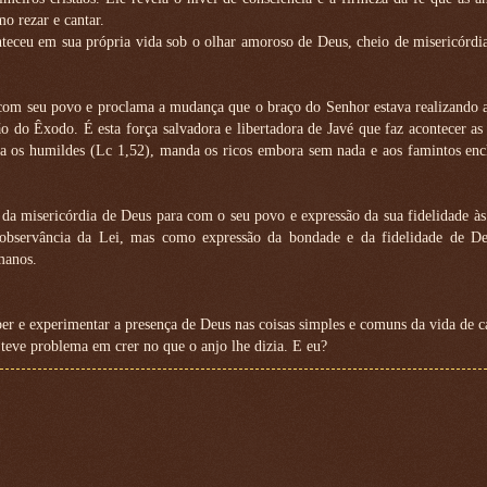
o rezar e cantar.
eu em sua própria vida sob o olhar amoroso de Deus, cheio de misericórdia.
 com seu povo e proclama a mudança que o braço do Senhor estava realizando 
o do Êxodo. É esta força salvadora e libertadora de Javé que faz acontecer a
eva os humildes (Lc 1,52), manda os ricos embora sem nada e aos famintos en
da misericórdia de Deus para com o seu povo e expressão da sua fidelidade à
observância da Lei, mas como expressão da bondade e da fidelidade de De
manos.
er e experimentar a presença de Deus nas coisas simples e comuns da vida de c
teve problema em crer no que o anjo lhe dizia. E eu?