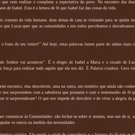
s que vem realizar e completar a expectativa do povo. No encontro das dua
io de Isabel. Esta é a leitura de fé que Isabel faz das coisas da vida.
s comuns da vida humana: duas donas de casa se visitando para se ajudar m
 nisto que Lucas quer que as comunidades e nós todos percebamos e descubramos
é o fruto do teu ventre!” Até hoje, estas palavras fazem parte do salmo mais 
e do Senhor vai acontecer". É o elogio de Isabel a Maria e o recado de Luc
 força para realizar tudo aquilo que ela nos diz. É Palavra criadora. Gera v
neste encontro, elas descobrem, uma na outra, um mistério que ainda não conh
e nos surpreendem com a sabedoria que possuem e com o testemunho de fé qu
ue te surpreenderam? O que nos impede de descobrir e de viver a alegria da 
uer comunicar às Comunidades: não fechar-se sobre si mesma, mas sair de si, sa
 ajudar os outros na medida das necessidades.
eiros cristãos. Ele revela o nível de consciência e a firmeza da fé que as 