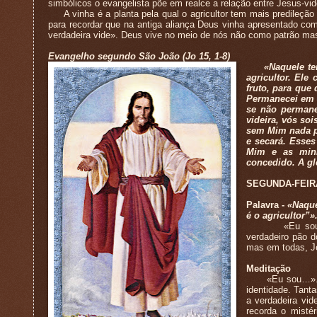
simbólicos o evangelista põe em realce a relação entre Jesus-vi
A vinha é a planta pela qual o agricultor tem mais predileção
para recordar que na antiga aliança Deus vinha apresentado com
verdadeira vide». Deus vive no meio de nós não como patrão mas c
Evangelho segundo São João (Jo 15, 1-8)
«Naquele tempo
agricultor. Ele
fruto, para que 
Permanecei em 
se não permane
videira, vós so
sem Mim nada p
e secará. Esse
Mim e as minh
concedido. A gl
SEGUNDA-FEIR
Palavra -
«Naque
é o agricultor”»
«Eu sou a ver
verdadeiro pão 
mas em todas, Je
Meditação
«Eu sou…». Jes
identidade. Tant
a verdadeira vi
recorda o misté