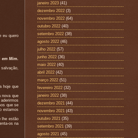
janeiro 2023
(41)
dezembro 2022
(3)
novembro 2022
(64)
outubro 2022
(40)
setembro 2022
(38)
e eu quero
agosto 2022
(46)
julho 2022
(57)
junho 2022
(36)
s em Mim.
maio 2022
(40)
 salvação,
abril 2022
(42)
março 2022
(51)
a hoje que
fevereiro 2022
(32)
janeiro 2022
(38)
a nova que
 aderirmos
dezembro 2021
(44)
mos que se
do estamos
novembro 2021
(43)
outubro 2021
(35)
 lhe estão
menta-os na
setembro 2021
(39)
agosto 2021
(45)