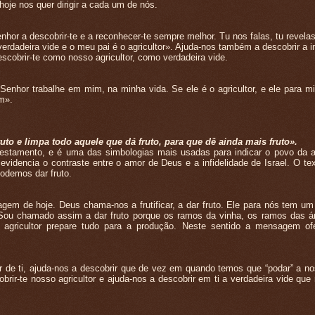
hoje nos quer dirigir a cada um de nós.
a descobrir-te e a reconhecer-te sempre melhor. Tu nos falas, tu revelas-
erdadeira vide e o meu pai é o agricultor». Ajuda-nos também a descobrir a 
 descobrir-te como nosso agricultor, como verdadeira vide.
enhor trabalhe em mim, na minha vida. Se ele é o agricultor, e ele para 
im».
to e limpa todo aquele que dá fruto, para que dê ainda mais fruto».
tamento, e é uma das simbologias mais usadas para indicar o povo da a
evidencia o contraste entre o amor de Deus e a infidelidade de Israel. O te
podemos dar fruto.
m de hoje. Deus chama-nos a frutificar, a dar fruto. Ele para nós tem um 
. Sou chamado assim a dar fruto porque os ramos da vinha, os ramos das á
 o agricultor prepare tudo para a produção. Neste sentido a mensagem of
e ti, ajuda-nos a descobrir que de vez em quando temos que “podar” a no
rir-te nosso agricultor e ajuda-nos a descobrir em ti a verdadeira vide que