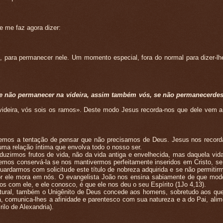
 me faz agora dizer:
para permanecer nele. Um momento especial, fora do normal para dizer-lh
e não permanecer na videira, assim também vós, se não permanecerde
ira, vós sois os ramos». Deste modo Jesus recorda-nos que dele vem a
mos a tentação de pensar que não precisamos de Deus. Jesus nos record
uma relação íntima que envolva todo o nosso ser.
uzirmos frutos de vida, não da vida antiga e envelhecida, mas daquela vid
emos conservá-la se nos mantivermos perfeitamente inseridos em Cristo, se
rdarmos com solicitude este título de nobreza adquirida e se não permitir
 por ele mora em nós. O evangelista João nos ensina sabiamente de que mo
 com ele, e ele conosco, é que ele nos deu o seu Espírito (1Jo 4,13).
l, também o Unigênito de Deus concede aos homens, sobretudo aos que
ta, comunica-lhes a afinidade e parentesco com sua natureza e a do Pai, ali
ilo de Alexandria).