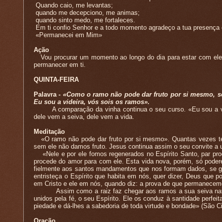
Quando caio, me levantas;
quando me decepciono, me animas;
quando sinto medo, me fortaleces.
Em ti confio Senhor e a todo momento agradeço a tua presença e
«Permanecei em Mim»
Ação
Vou procurar um momento ao longo do dia para estar com ele, 
permanecer em ti.
QUINTA-FEIRA
Palavra -
«Como o ramo não pode dar fruto por si mesmo, s
Eu sou a videira, vós sois os ramos».
A comparação da vinha continua o seu curso. «Eu sou a vide
dele vem a seiva, dele vem a vida.
Meditação
«O ramo não pode dar fruto por si mesmo». Quantas vezes te
sem ele não damos fruto. Jesus continua assim o seu convite a 
«Nele e por ele fomos regenerados no Espírito Santo, par prod
procede do amor para com ele. Esta vida nova, porém, só poder
fielmente aos santos mandamentos que nos formam dados, se gua
entristeça o Espírito que habita em nós, quer dizer, Deus que
em Cristo e ele em nós, quando diz: a prova de que permanecemos
Assim como a raiz faz chegar aos ramos a sua seiva natura
unidos pela fé, o seu Espírito. Ele os conduz à santidade perfei
piedade e dá-lhes a sabedoria de toda virtude e bondade» (São Cir
Oração