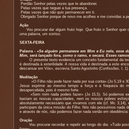
Perdão Senhor pelas vezes que te abandonei.
Pelas vezes que neguei a tua presença.
Pelas vezes que não quis permanecer em ti.
Obrigado Senhor porque de novo me acolhes e me convidas a p
Ação
Vou procurar dar algum fruto hoje. Que fruto o Senhor quer 
uma palavra, um sorriso.
SEXTA-FEIRA
Palavra -
«Se alguém permanece em Mim e Eu nele, esse dá
Mim, será lançado fora, como o ramo, e secará. Esses ramo
O presente texto evidencia um conceito fundamental da teolo
é destinada à esterilidade. A nossa vida é destinada a este enc
descansar em Vós», escrevia Santo Agostinho (Confissões, I, 1).
Meditação
«O Filho não pode fazer nada por sua conta» (Jo 5,19 e 30); 
Jesus exprime ao mesmo tempo a força e a fraqueza do mini
desapercebida, pois é mesmo forte.
«Sem mim nada podeis fazer» (Jo 15,5). Só podemos exerce
bastam as nossas capacidades, nem os nossos pobres esforços 
absolutamente necessário que vivamos com ele (cf. Mc 3,14),
participam da única missão do Filho. Nós não possuímos nada 
e através de nós, não podemos fazer nada senão em obediência 
Oração
Vou procurar recordar e repetir ao longo do dia: «Tudo poss
fazer».