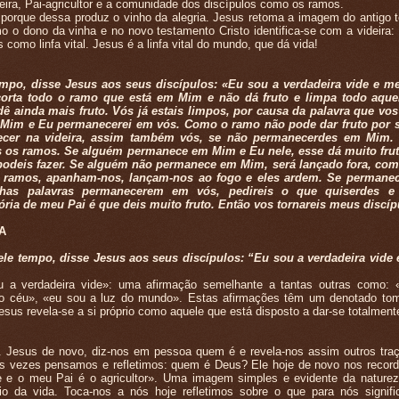
deira, Pai-agricultor e a comunidade dos discípulos como os ramos.
 porque dessa produz o vinho da alegria. Jesus retoma a imagem do antigo 
o o dono da vinha e no novo testamento Cristo identifica-se com a videira:
omo linfa vital. Jesus é a linfa vital do mundo, que dá vida!
, disse Jesus aos seus discípulos: «Eu sou a verdadeira vide e me
 corta todo o ramo que está em Mim e não dá fruto e limpa todo aque
dê ainda mais fruto. Vós já estais limpos, por causa da palavra que vos
Mim e Eu permanecerei em vós. Como o ramo não pode dar fruto por 
cer na videira, assim também vós, se não permanecerdes em Mim.
is os ramos. Se alguém permanece em Mim e Eu nele, esse dá muito fru
odeis fazer. Se alguém não permanece em Mim, será lançado fora, com
s ramos, apanham-nos, lançam-nos ao fogo e eles ardem. Se permane
as palavras permanecerem em vós, pedireis o que quiserdes e 
ória de meu Pai é que deis muito fruto. Então vos tornareis meus discíp
A
le tempo, disse Jesus aos seus discípulos: “Eu sou a verdadeira vide
.
dadeira vide»: uma afirmação semelhante a tantas outras como: 
do céu», «eu sou a luz do mundo». Estas afirmações têm um denotado to
sus revela-se a si próprio como aquele que está disposto a dar-se totalment
us de novo, diz-nos em pessoa quem é e revela-nos assim outros traç
as vezes pensamos e refletimos: quem é Deus? Ele hoje de novo nos recor
de e o meu Pai é o agricultor». Uma imagem simples e evidente da nature
rio da vida. Toca-nos a nós hoje refletimos sobre o que para nós signif