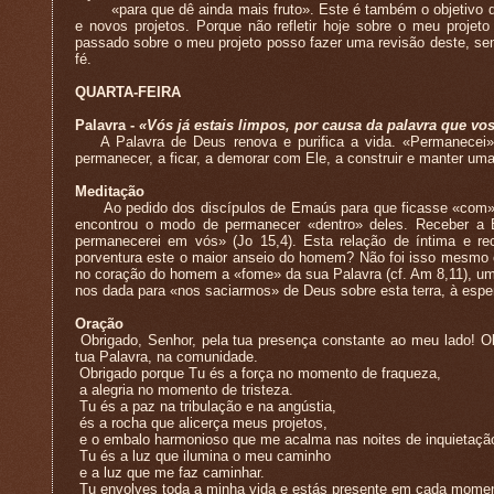
«para que dê ainda mais fruto». Este é também o objetivo da
e novos projetos. Porque não refletir hoje sobre o meu projet
passado sobre o meu projeto posso fazer uma revisão deste, sen
fé.
QUARTA-FEIRA
Palavra -
«Vós já estais limpos, por causa da palavra que v
A Palavra de Deus renova e purifica a vida. «Permanecei» é
permanecer, a ficar, a demorar com Ele, a construir e manter um
Meditação
Ao pedido dos discípulos de Emaús para que ficasse «com» e
encontrou o modo de permanecer «dentro» deles. Receber a
permanecerei em vós» (Jo 15,4). Esta relação de íntima e re
porventura este o maior anseio do homem? Não foi isso mesmo o 
no coração do homem a «fome» da sua Palavra (cf. Am 8,11), uma
nos dada para «nos saciarmos» de Deus sobre esta terra, à espe
Oração
Obrigado, Senhor, pela tua presença constante ao meu lado! 
tua Palavra, na comunidade.
Obrigado porque Tu és a força no momento de fraqueza,
a alegria no momento de tristeza.
Tu és a paz na tribulação e na angústia,
és a rocha que alicerça meus projetos,
e o embalo harmonioso que me acalma nas noites de inquietaçã
Tu és a luz que ilumina o meu caminho
e a luz que me faz caminhar.
Tu envolves toda a minha vida e estás presente em cada momen