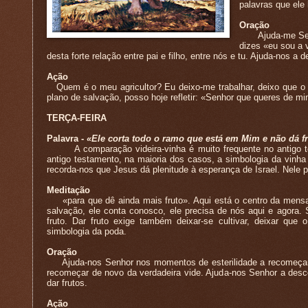
palavras que ele 
Oração
Ajuda-me Senhor 
dizes «eu sou a v
desta forte relação entre pai e filho, entre nós e tu. Ajuda-nos a
Ação
Quem é o meu agricultor? Eu deixo-me trabalhar, deixo que o S
plano de salvação, posso hoje refletir: «Senhor que queres de m
TERÇA-FEIRA
Palavra -
«Ele corta todo o ramo que está em Mim e não dá fru
A comparação videira-vinha é muito frequente no antigo tes
antigo testamento, na maioria dos casos, a simbologia da vinha 
recorda-nos que Jesus dá plenitude à esperança de Israel. Nele 
Meditação
«para que dê ainda mais fruto». Aqui está o centro da mensage
salvação, ele conta conosco, ele precisa de nós aqui e agora
fruto. Dar fruto exige também deixar-se cultivar, deixar que
simbologia da poda.
Oração
Ajuda-nos Senhor nos momentos de esterilidade a recomeçar d
recomeçar de novo da verdadeira vide. Ajuda-nos Senhor a descob
dar frutos.
Ação