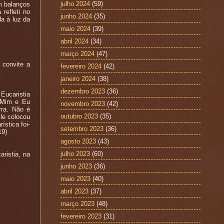
julho 2024
(59)
m balanços
refleti no
junho 2024
(35)
a à luz da
maio 2024
(39)
abril 2024
(34)
março 2024
(47)
 convite a
fevereiro 2024
(42)
janeiro 2024
(38)
dezembro 2023
(36)
Eucaristia
 Mim e Eu
novembro 2023
(42)
rra. Não é
outubro 2023
(35)
le colocou
stica foi-
setembro 2023
(36)
19)
agosto 2023
(43)
julho 2023
(60)
ristia, na
junho 2023
(36)
maio 2023
(40)
abril 2023
(37)
março 2023
(48)
fevereiro 2023
(31)