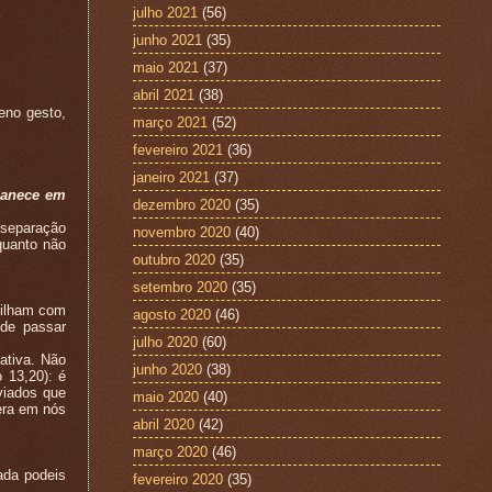
julho 2021
(56)
junho 2021
(35)
maio 2021
(37)
abril 2021
(38)
eno gesto,
março 2021
(52)
fevereiro 2021
(36)
janeiro 2021
(37)
manece em
dezembro 2020
(35)
 separação
novembro 2020
(40)
nquanto não
outubro 2020
(35)
setembro 2020
(35)
tilham com
agosto 2020
(46)
ode passar
julho 2020
(60)
tiva. Não
junho 2020
(38)
 13,20): é
viados que
maio 2020
(40)
era em nós
abril 2020
(42)
março 2020
(46)
ada podeis
fevereiro 2020
(35)