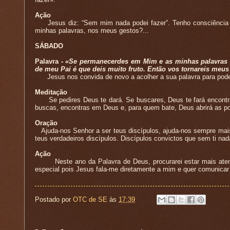
Ação
Jesus diz: “Sem mim nada podei fazer”. Tenho consciência d
minhas palavras, nos meus gestos?...
SÁBADO
Palavra -
«Se permanecerdes em Mim e as minhas palavras p
de meu Pai é que deis muito fruto. Então vos tornareis meus
Jesus nos convida de novo a acolher a sua palavra para pode
Meditação
Se pedires Deus te dará. Se buscares, Deus te fará encontrar.
buscas, encontras em Deus e, para quem bate, Deus abrirá as po
Oração
Ajuda-nos Senhor a ser teus discípulos, ajuda-nos sempre mais a
teus verdadeiros discípulos. Discípulos convictos que sem ti na
Ação
Neste ano da Palavra de Deus, procurarei estar mais atento à
especial pois Jesus fala-me diretamente a mim e quer comunicar
Postado por
OTC de SE
às
17:39