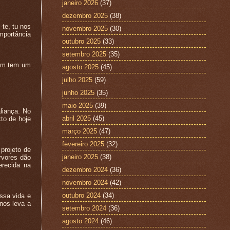
janeiro 2026
(37)
dezembro 2025
(38)
te, tu nos
novembro 2025
(30)
importância
outubro 2025
(33)
setembro 2025
(35)
mim tem um
agosto 2025
(45)
julho 2025
(59)
junho 2025
(35)
maio 2025
(39)
liança. No
abril 2025
(45)
xto de hoje
março 2025
(47)
fevereiro 2025
(32)
projeto de
janeiro 2025
(38)
rvores dão
erecida na
dezembro 2024
(36)
novembro 2024
(42)
outubro 2024
(34)
ssa vida e
 nos leva a
setembro 2024
(36)
agosto 2024
(46)