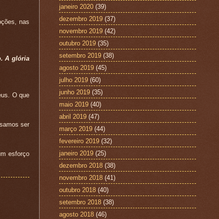
janeiro 2020
(39)
dezembro 2019
(37)
pções, nas
novembro 2019
(42)
outubro 2019
(35)
setembro 2019
(38)
 A glória
agosto 2019
(45)
julho 2019
(60)
junho 2019
(35)
eus. O que
maio 2019
(40)
abril 2019
(47)
ssamos ser
março 2019
(44)
fevereiro 2019
(32)
janeiro 2019
(25)
um esforço
dezembro 2018
(38)
novembro 2018
(41)
outubro 2018
(40)
setembro 2018
(38)
agosto 2018
(46)