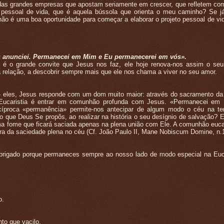
s grandes empresas que apostam seriamente em crescer, que refletem co
o pessoal de vida, que é aquela bússola que orienta o meu caminho? Se já 
ão é uma boa oportunidade para começar a elaborar o projeto pessoal de vid
os anunciei. Permanecei em Mim e Eu permanecerei em vós».
 o grande convite que Jesus nos faz, ele hoje renova-nos assim o seu
a relação, a descobrir sempre mais que ele nos chama a viver no seu amor.
les, Jesus responde com um dom muito maior: através do sacramento da 
 Eucaristia é entrar em comunhão profunda com Jesus. «Permanecei em
cíproca «permanência» permite-nos antecipar de algum modo o céu na te
que Deus Se propôs, ao realizar na história o seu desígnio de salvação? E
 fome que ficará saciada apenas na plena união com Ele. A comunhão eucarí
ra da saciedade plena no céu (Cf. João Paulo II, Mane Nobiscum Domine, n.
Obrigado porque permaneces sempre ao nosso lado de modo especial na Euca
o.
to que vacilo.