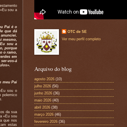
testamento
 «Eu sou a
u Pai é o
le que dá
OTC de SE
 anunciei.
Ver meu perfil completo
si mesmo,
 Eu sou a
to, porque
o o ramo,
cerdes em
ser-vos-á
ulos».
Arquivo do blog
agosto 2026
(10)
 e meu Pai
julho 2026
(56)
«Eu sou o
junho 2026
(36)
m polemico
e.
maio 2026
(40)
abril 2026
(38)
os da sua
março 2026
(46)
da «Eu sou
za que nos
fevereiro 2026
(36)
icam estas