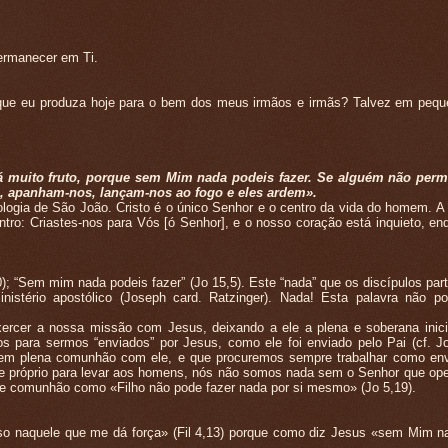
ermanecer em Ti.
que eu produza hoje para o bem dos meus irmãos e irmãs? Talvez em pequ
 muito fruto, porque sem Mim nada podeis fazer. Se alguém não per
s, apanham-nos, lançam-nos ao fogo e eles ardem».
gia de São João. Cristo é o único Senhor e o centro da vida do homem. A
ontro: Criastes-nos para Vós [ó Senhor], e o nosso coração está inquieto, e
“Sem mim nada podeis fazer” (Jo 15,5). Este “nada” que os discípulos par
stério apostólico (Joseph card. Ratzinger). Nada! Esta palavra não p
r a nossa missão com Jesus, deixando a ele a plena e soberana inicia
para sermos “enviados” por Jesus, como ele foi enviado pelo Pai (cf. Jo
 em plena comunhão com ele, e que procuremos sempre trabalhar como en
de próprio para levar aos homens, nós não somos nada sem o Senhor que op
e comunhão como «Filho não pode fazer nada por si mesmo» (Jo 5,19).
o naquele que me dá força» (Fil 4,13) porque como diz Jesus «sem Mim n