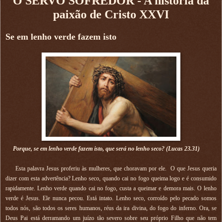
O SERVO SOFREDOR - A história da
paixão de Cristo XXVI
Se em lenho verde fazem isto
Porque, se em lenho verde fazem isto, que será no lenho seco? (Lucas 23.31)
Esta palavra Jesus proferiu às mulheres, que choravam por ele. O que Jesus queria
dizer com esta advertência? Lenho seco, quando cai no fogo queima logo e é consumido
rapidamente. Lenho verde quando cai no fogo, custa a queimar e demora mais. O lenho
verde é Jesus. Ele nunca pecou. Está intato. Lenho seco, corroído pelo pecado somos
todos nós, são todos os seres humanos, réus da ira divina, do fogo do inferno. Ora, se
Deus Pai está derramando um juízo tão severo sobre seu próprio Filho que não tem