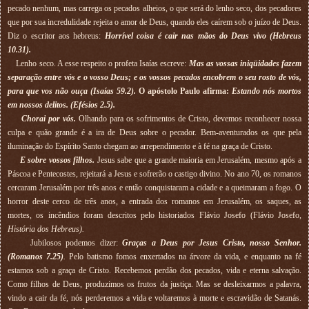
pecado nenhum, mas carrega os pecados alheios, o que será do lenho seco, dos pecadores
que por sua incredulidade rejeita o amor de Deus, quando eles caírem sob o juízo de Deus.
Diz o escritor aos hebreus:
Horrível coisa é cair nas mãos do Deus vivo (Hebreus
10.31).
Lenho seco. A esse respeito o profeta Isaías escreve:
Mas as vossas iniqüidades fazem
separação entre vós e o vosso Deus; e os vossos pecados encobrem o seu rosto de vós,
para que vos não ouça (Isaías 59.2).
O apóstolo Paulo afirma:
Estando nós mortos
em nossos delitos. (Efésios 2.5).
Chorai por vós.
Olhando para os sofrimentos de Cristo, devemos reconhecer nossa
culpa e quão grande é a ira de Deus sobre o pecador. Bem-aventurados os que pela
iluminação do Espírito Santo chegam ao arrependimento e à fé na graça de Cristo.
E sobre vossos filhos.
Jesus sabe que a grande maioria em Jerusalém, mesmo após a
Páscoa e Pentecostes, rejeitará a Jesus e sofrerão o castigo divino. No ano 70, os romanos
cercaram Jerusalém por três anos e então conquistaram a cidade e a queimaram a fogo. O
horror deste cerco de três anos, a entrada dos romanos em Jerusalém, os saques, as
mortes, os incêndios foram descritos pelo historiados Flávio Josefo (Flávio Josefo,
História dos Hebreus).
Jubilosos podemos dizer:
Graças a Deus por Jesus Cristo, nosso Senhor.
(Romanos 7.25)
.
Pelo batismo fomos enxertados na árvore da vida, e enquanto na fé
estamos sob a graça de Cristo. Recebemos perdão dos pecados, vida e eterna salvação.
Como filhos de Deus, produzimos os frutos da justiça. Mas se desleixarmos a palavra,
vindo a cair da fé, nós perderemos a vida e voltaremos à morte e escravidão de Satanás.