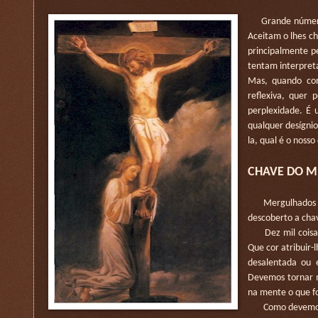
Grande número de
Aceitam o lhes c
principalmente p
tentam interpret
Mas, quando co
reflexiva, quer 
perplexidade. É 
qualquer desígni
la, qual é o nosso
CHAVE DO 
Mergulhados ness
descoberto a chav
Dez mil coisas p
Que cor atribuir
desalentada ou 
Devemos tornar m
na mente o que fo
Como devemos olh