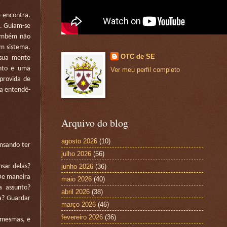
 encontra.
m. Guiam-se
 Também não
um sistema.
OTC de SE
sua mente
into e uma
Ver meu perfil completo
provida de
 a entendê-
Arquivo do blog
agosto 2026
(10)
nsando ter
julho 2026
(56)
junho 2026
(36)
sar delas?
 De maneira
maio 2026
(40)
a assunto?
abril 2026
(38)
a? Guardar
março 2026
(46)
fevereiro 2026
(36)
 mesmas, e