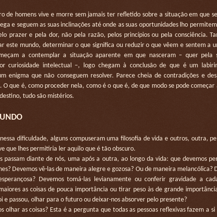
 homens vive e morre sem jamais ter refletido sobre a situação em que se
hega e seguem as suas inclinações até onde as suas oportunidades lho permite
elo prazer e pela dor, não pela razão, pelos princípios ou pela consciência.
ar este mundo, determinar o que significa ou reduzir o que vêem e sentem a 
meçam a contemplar a situação aparente em que nasceram – quer pela 
por curiosidade intelectual –, logo chegam à conclusão de que é um labir
um enigma que não conseguem resolver. Parece cheia de contradições e des
o. O que é, como proceder nela, como é o que é, de que modo se pode começar
 destino, tudo são mistérios.
MUNDO
a dificuldade, alguns compuseram uma filosofia de vida e outros, outra, pe
e que lhes permitiria ler aquilo que é tão obscuro.
assam diante de nós, uma após a outra, ao longo da vida: que devemos pen
-lhes? Devemos vê-las de maneira alegre e gozosa? Ou de maneira melancólica?
esperançosa? Devemos tomá-las levianamente ou conferir gravidade a cad
aiores as coisas de pouca importância ou tirar peso às de grande importânci
i e passou, olhar para o futuro ou deixar-nos absorver pelo presente?
ar as coisas? Esta é a pergunta que todas as pessoas reflexivas fazem a si