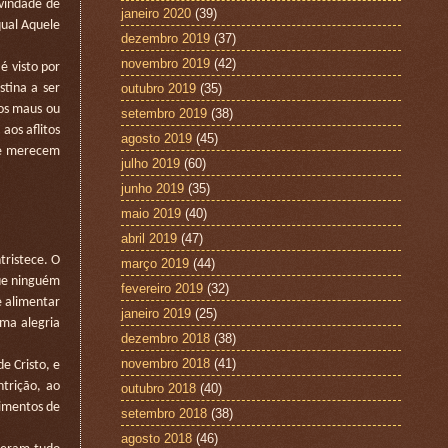
ivindade de
janeiro 2020
(39)
qual Aquele
dezembro 2019
(37)
novembro 2019
(42)
é visto por
outubro 2019
(35)
stina a ser
os maus ou
setembro 2019
(38)
aos aflitos
agosto 2019
(45)
ue merecem
julho 2019
(60)
junho 2019
(35)
maio 2019
(40)
abril 2019
(47)
tristece. O
março 2019
(44)
Que ninguém
fevereiro 2019
(32)
e alimentar
janeiro 2019
(25)
uma alegria
dezembro 2018
(38)
novembro 2018
(41)
e Cristo, e
trição, ao
outubro 2018
(40)
rimentos de
setembro 2018
(38)
agosto 2018
(46)