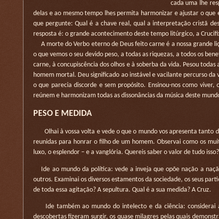
cada uma lhe res
delas e ao mesmo tempo lhes permita harmonizar e ajustar o que e
que pergunte: Qual é a chave real, qual a interpretação cristã d
resposta é: o grande acontecimento deste tempo litúrgico, a Crucifi
A morte do Verbo eterno de Deus feito carne é a nossa grande li
o que vemos o seu devido peso, a todas as riquezas, a todos os benef
carne, à concupiscência dos olhos e à soberba da vida. Pesou todas a
homem mortal. Deu significado ao instável e vacilante percurso da 
o que parecia discorde e sem propósito. Ensinou-nos como viver,
reúnem e harmonizam todas as dissonâncias da música deste mund
PESO E MEDIDA
Olhai à vossa volta e vede o que o mundo vos apresenta tanto de a
reunidas para honrar o filho de um homem. Observai como os muito
luxo, o esplendor – e a vanglória. Quereis saber o valor de tudo isso?
Ide ao mundo da política: vede a inveja que opõe nação a nação
outros. Examinai os diversos estamentos da sociedade, os seus partid
de toda essa agitação? A sepultura. Qual é a sua medida? A Cruz.
Ide também ao mundo do intelecto e da ciência: considerai as
descobertas fizeram surgir, os quase milagres pelas quais demonstr