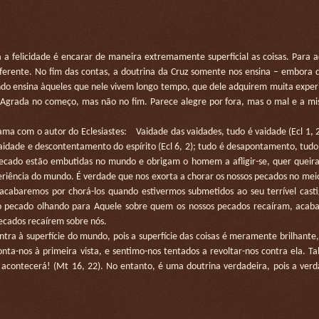
a felicidade é encarar de maneira extremamente superficial as coisas. Para 
iferente. No fim das contas, a doutrina da Cruz somente nos ensina – embora
do ensina àqueles que nele vivem longo tempo, que dele adquirem muita exper
Agrada no começo, mas não no fim. Parece alegre por fora, mas o mal e a mis
om o autor do Eclesiastes: Vaidade das vaidades, tudo é vaidade (Ecl 1, 2)
é vaidade e descontentamento do espírito (Ecl 6, 2); tudo é desapontamento, tudo 
pecado estão embutidas no mundo e obrigam o homem a afligir-se, quer queira
periência do mundo. É verdade que nos exorta a chorar os nossos pecados no mei
, acabaremos por chorá-los quando estivermos submetidos ao seu terrível cast
o pecado olhando para Aquele sobre quem os nossos pecados recaíram, acab
ecados recaírem sobre nós.
a à superfície do mundo, pois a superfície das coisas é meramente brilhante,
ta-nos à primeira vista, e sentimo-nos tentados a revoltar-nos contra ela. T
acontecerá! (Mt 16, 22). No entanto, é uma doutrina verdadeira, pois a verd