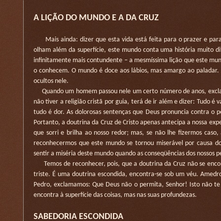
A LIÇÃO DO MUNDO E A DA CRUZ
Mais ainda: dizer que esta vida está feita para o prazer e para 
olham além da superfície, este mundo conta uma história muito d
infinitamente mais contundente – a mesmíssima lição que este mun
o conhecem. O mundo é doce aos lábios, mas amargo ao paladar. 
ocultos nele.
Quando um homem passou nele um certo número de anos, exclama c
não tiver a religião cristã por guia, terá de ir além e dizer: Tudo 
tudo é dor. As dolorosas sentenças que Deus pronuncia contra o 
Portanto, a doutrina da Cruz de Cristo apenas antecipa a nossa ex
que sorri e brilha ao nosso redor; mas, se não lhe fizermos caso
reconhecermos que este mundo se tornou miserável por causa d
sentir a miséria deste mundo quando as conseqüências dos nossos p
Temos de reconhecer, pois, que a doutrina da Cruz não se encontr
triste. É uma doutrina escondida, encontra-se sob um véu. Amedron
Pedro, exclamamos: Que Deus não o permita, Senhor! Isto não te 
encontra à superfície das coisas, mas nas suas profundezas.
SABEDORIA ESCONDIDA