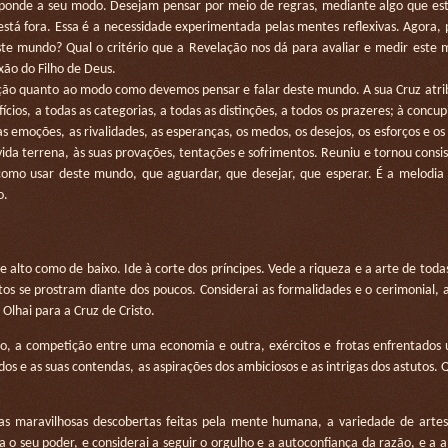
ponde a seu modo. Desejam pensar por meio de regras, mediante algo que est
stá fora. Essa é a necessidade experimentada pelas mentes reflexivas. Agora,
este mundo? Qual o critério que a Revelação nos dá para avaliar e medir este
xão do Filho de Deus.
ção quanto ao modo como devemos pensar e falar deste mundo. A sua Cruz atri
ícios, a todas as categorias, a todas as distinções, a todos os prazeres; à concup
s emoções, as rivalidades, as esperanças, os medos, os desejos, os esforços e os 
vida terrena, às suas provações, tentações e sofrimentos. Reuniu e tornou consi
 como usar deste mundo, que aguardar, que desejar, que esperar. É a melodia
o.
lto como de baixo. Ide à corte dos príncipes. Vede a riqueza e a arte de toda
s se prostram diante dos poucos. Considerai as formalidades e o cerimonial,
 Olhai para a Cruz de Cristo.
, a competição entre uma economia e outra, exércitos e frotas enfrentados 
os e as suas contendas, as aspirações dos ambiciosos e as intrigas dos astutos. Q
 maravilhosas descobertas feitas pela mente humana, a variedade de artes
a o seu poder, e considerai a seguir o orgulho e a autoconfiança da razão, e a 