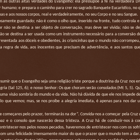
m as outras altas verdades do Evangelho: ela pressupõe a fé na verdadeira D
r humano; e prepara o caminho para crer no sagrado Banquete Eucarístico, no 
mas e aos nossos corpos, real e verdadeiramente, no seu Corpo e no seu Sangue.
amente guardado; não é como o olho que, inserido na fronte, tudo controla e 
 não se destina a ser objeto de conversação, mas deve ser vivida; não se de
ão se destina a ser usada como um instrumento necessário para a conversão d
resentada aos dóceis e obedientes, às criancinhas que o mundo não corrompeu, 
a regra de vida, aos inocentes que precisam de advertência, e aos santos q
mir que o Evangelho seja uma religião triste porque a doutrina da Cruz nos en
gria (Sal 125, 6); e nosso Senhor: Os que choram serão consolados (Mt 5, 5). 
r uma visão sombria do mundo e da vida. Não há dúvida de que ele nos impede d
quilo que vemos; mas, se nos proíbe a alegria imediata, é apenas para nos dar 
começares pelo prazer, terminarás na dor”. Convida-nos a começar pela Cruz d
az e o consolo que nascerão dessa tristeza. A Cruz há de conduzir-nos à con
ntristecer-nos pelos nossos pecados, haveremos de entristecer-nos com os sof
da com uma felicidade imensamente maior do que o prazer que o mundo tem a dar.