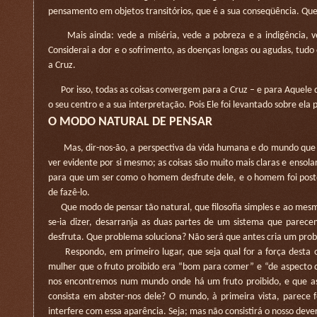
pensamento em objetos transitórios, que é a sua conseqüência. Quer
Mais ainda: vede a miséria, vede a pobreza e a indigência, ved
Considerai a dor e o sofrimento, as doenças longas ou agudas, tudo
a Cruz.
Por isso, todas as coisas convergem para a Cruz – e para Aquele qu
o seu centro e a sua interpretação. Pois Ele foi levantado sobre ela 
O MODO NATURAL DE PENSAR
Mas, dir-nos-ão, a perspectiva da vida humana e do mundo que a
ver evidente por si mesmo; as coisas são muito mais claras e enso
para que um ser como o homem desfrute dele, e o homem foi post
de fazê-lo.
Que modo de pensar tão natural, que filosofia simples e ao mesmo 
se-ia dizer, desarranja as duas partes de um sistema que parec
desfruta. Que problema soluciona? Não será que antes cria um pro
Respondo, em primeiro lugar, que seja qual for a força desta obj
mulher que o fruto proibido era “bom para comer” e “de aspecto 
nos encontremos num mundo onde há um fruto proibido, e que as 
consista em abster-nos dele? O mundo, à primeira vista, parece f
interfere com essa aparência. Seja; mas não consistirá o nosso de