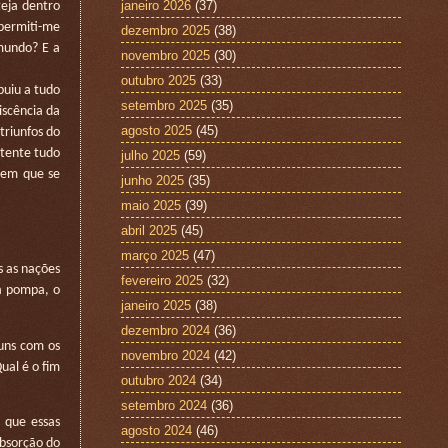
janeiro 2026
(37)
eja dentro
 permiti-me
dezembro 2025
(38)
 mundo? E a
novembro 2025
(30)
outubro 2025
(33)
buiu a tudo
setembro 2025
(35)
iscência da
agosto 2025
(45)
triunfos do
stente tudo
julho 2025
(59)
 em que se
junho 2025
(35)
maio 2025
(39)
abril 2025
(45)
março 2025
(47)
s as nações
fevereiro 2025
(32)
 a pompa, o
janeiro 2025
(38)
dezembro 2024
(36)
uns com os
novembro 2024
(42)
ual é o fim
outubro 2024
(34)
setembro 2024
(36)
 que essas
agosto 2024
(46)
absorção do