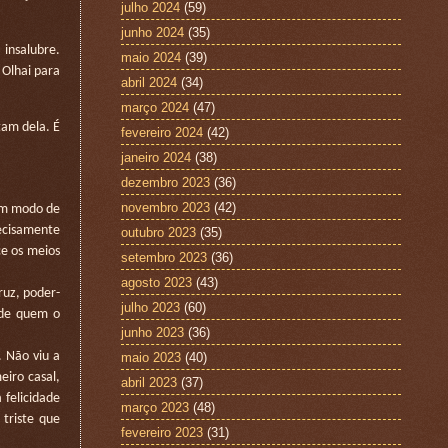
julho 2024
(59)
junho 2024
(35)
insalubre.
maio 2024
(39)
 Olhai para
abril 2024
(34)
março 2024
(47)
tam dela. É
fevereiro 2024
(42)
janeiro 2024
(38)
dezembro 2023
(36)
novembro 2023
(42)
um modo de
recisamente
outubro 2023
(35)
e os meios
setembro 2023
(36)
agosto 2023
(43)
ruz, poder-
julho 2023
(60)
 de quem o
junho 2023
(36)
. Não viu a
maio 2023
(40)
eiro casal,
abril 2023
(37)
felicidade
março 2023
(48)
 triste que
fevereiro 2023
(31)