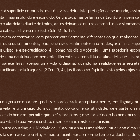
e à superfície do mundo, mas é a verdadeira interpretação desse mundo, assi
al, mas profundo e escondido. Os cristãos, nas palavras da Escritura, vivem da 
ão o alardeiam diante de todos, antes deixam os outros descobri-lo por si mesmos
 cabeça e lavassem o rosto (cfr. Mt 6, 17).
devem contentar-se com parecer exteriormente diferentes do que realmente 
r os seus sentimentos, para que esses sentimentos não se desgastem na super
sus Cristo, e este crucificado, é – como nos diz o Apóstolo – uma sabedoria escond
r de uma doutrina enormemente diferente, e escondida na alma fiel, que – para
– parece levar apenas uma vida ordinária, quando na realidade está secre
ificado pela fraqueza (2 Cor 13, 4), justificado no Espírito, visto pelos anjos e 
ue agora celebramos, pode ser considerada apropriadamente, em linguagem f
 vida; é o princípio do movimento, do calor e da atividade; dele parte o sa
ldades do homem; permite que o cérebro pense; e se for ferido, o homem morr
io vital do qual vive o cristão, e sem ele não existe cristianismo.
tra doutrina; a Divindade de Cristo, ou a sua Humanidade, ou a Santíssima T
s falsas, não a fé cristã, se não se aceitasse ao mesmo tempo a doutrina do sa