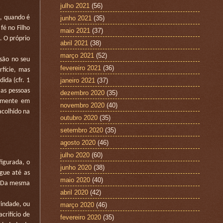
julho 2021
(56)
m, quando é
junho 2021
(35)
fé no Filho
maio 2021
(37)
. O próprio
abril 2021
(38)
março 2021
(52)
são no seu
fevereiro 2021
(36)
fície, mas
janeiro 2021
(37)
ida (cfr. 1
 as pessoas
dezembro 2020
(35)
tamente em
novembro 2020
(40)
acolhido na
outubro 2020
(35)
setembro 2020
(35)
agosto 2020
(46)
julho 2020
(60)
igurada, o
junho 2020
(38)
ngue até as
maio 2020
(40)
e. Da mesma
abril 2020
(42)
março 2020
(46)
rindade, ou
crifício de
fevereiro 2020
(35)