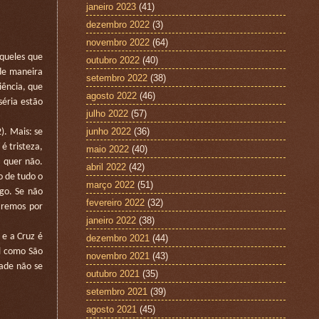
janeiro 2023
(41)
dezembro 2022
(3)
novembro 2022
(64)
aqueles que
outubro 2022
(40)
 de maneira
setembro 2022
(38)
iência, que
agosto 2022
(46)
éria estão
julho 2022
(57)
junho 2022
(36)
. Mais: se
é tristeza,
maio 2022
(40)
 quer não.
abril 2022
(42)
o de tudo o
março 2022
(51)
igo. Se não
fevereiro 2022
(32)
aremos por
janeiro 2022
(38)
 e a Cruz é
dezembro 2021
(44)
al como São
novembro 2021
(43)
ade não se
outubro 2021
(35)
setembro 2021
(39)
agosto 2021
(45)