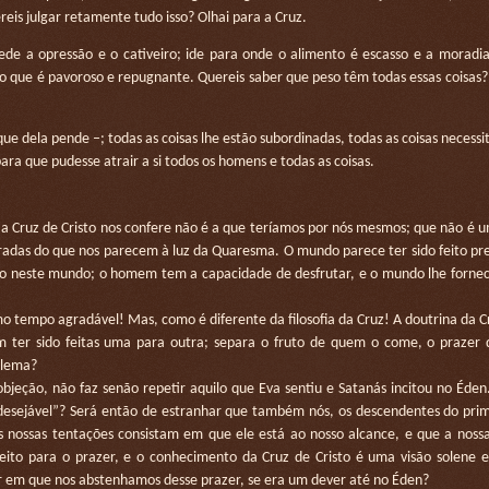
eis julgar retamente tudo isso? Olhai para a Cruz.
e a opressão e o cativeiro; ide para onde o alimento é escasso e a moradia 
 o que é pavoroso e repugnante. Quereis saber que peso têm todas essas coisas?
e dela pende –; todas as coisas lhe estão subordinadas, todas as coisas necessi
para que pudesse atrair a si todos os homens e todas as coisas.
 Cruz de Cristo nos confere não é a que teríamos por nós mesmos; que não é 
laradas do que nos parecem à luz da Quaresma. O mundo parece ter sido feito p
o neste mundo; o homem tem a capacidade de desfrutar, e o mundo lhe fornec
tempo agradável! Mas, como é diferente da filosofia da Cruz! A doutrina da C
em ter sido feitas uma para outra; separa o fruto de quem o come, o prazer
blema?
eção, não faz senão repetir aquilo que Eva sentiu e Satanás incitou no Éden
desejável”? Será então de estranhar que também nós, os descendentes do prim
nossas tentações consistam em que ele está ao nosso alcance, e que a nossa 
eito para o prazer, e o conhecimento da Cruz de Cristo é uma visão solene e
ver em que nos abstenhamos desse prazer, se era um dever até no Éden?