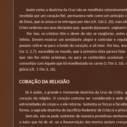
Assim como a doutrina da Cruz não se manifesta ostensivament
recebida por um coração fiel, permanece nele como um princípio vit
de Deus, que os amou e se entregou por eles (cfr. Gál 2, 20), mas n
Cristo ordenou aos seus discípulos que, quando jejuassem, ungissem a
Por isso, os cristãos têm o dever de não se vangloriar, antes 
íntimo. Devem mostrar um semblante alegre e controlar e regula
possam retirar-se para o fundo do coração, e ali viver. Por isso, Je
Cor 2, 2.7); escondida no mundo, que à primeira vista parece fala
que não lhe estão próximas, ou para os conhecidos ocasionais 
comunhão com Aquele que foi manifestado na carne (1 Tim 3, 16), cruc
glória (cfr. 1 Tim 3, 16).
CORAÇÃO DA RELIGIÃO
Se é assim, a grande e tremenda doutrina da Cruz de Cristo, q
coração da religião. O coração costuma ser considerado a sede da
extremidades do corpo e a ele retorna. Sustenta as forças e facu
forma, a sagrada doutrina do Sacrifício Redentor de Cristo é o princíp
Sem ela, não se pode sustentar de maneira proveitosa nenhuma ou
o Juízo que há de vir, ou a Ressurreição dos mortos seriam crença