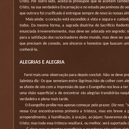
Cristo. Por outro lado, aceitá-la pressupõe que se aceitem també
Cristo, na sua verdadeira Encarnação e no estado pecaminoso do se
que outrora foi crucificado é entregue sempre de novo às nossas al
Mais ainda: o coração está escondido à vista e segura e cuidados
todos. Da mesma forma, a sagrada doutrina do Sacrifício Redentor
enunciada irreverentemente, mas deve ser adorada em segredo; n
para a satisfação dos raciocinadores deste mundo, mas deve ser ap
que precisam de consolo, aos sinceros e honestos que buscam um
conhecê-la.
ALEGRIAS E ALEGRIA
Farei mais uma observação para depois concluir. Não se deve presu
Salmista diz: Os que semeiam entre lágrimas hão de colher com ale
se afaste de nós com a impressão de que o Evangelho nos leva a te
uma visão superficial e de encontrar vãs alegrias transitórias na
verdadeira e plena mais tarde.
O Evangelho proíbe-nos apenas começar pelo prazer. Diz-nos: “se 
nessa Cruz encontraremos primeiro a tristeza, mas em breve a p
arrependimento, à humilhação, à oração, ao jejum; haveremos de e
Cristo; mas toda essa tristeza resultará, ou melhor, será suporta