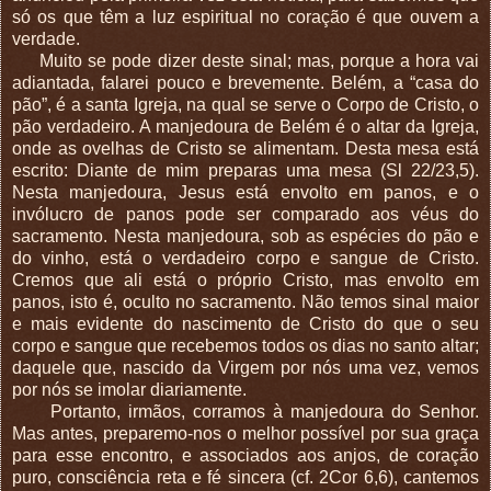
só os que têm a luz espiritual no coração é que ouvem a
verdade.
Muito se pode dizer deste sinal; mas, porque a hora vai
adiantada, falarei pouco e brevemente. Belém, a “casa do
pão”, é a santa Igreja, na qual se serve o Corpo de Cristo, o
pão verdadeiro. A manjedoura de Belém é o altar da Igreja,
onde as ovelhas de Cristo se alimentam. Desta mesa está
escrito: Diante de mim preparas uma mesa (Sl 22/23,5).
Nesta manjedoura, Jesus está envolto em panos, e o
invólucro de panos pode ser comparado aos véus do
sacramento. Nesta manjedoura, sob as espécies do pão e
do vinho, está o verdadeiro corpo e sangue de Cristo.
Cremos que ali está o próprio Cristo, mas envolto em
panos, isto é, oculto no sacramento. Não temos sinal maior
e mais evidente do nascimento de Cristo do que o seu
corpo e sangue que recebemos todos os dias no santo altar;
daquele que, nascido da Virgem por nós uma vez, vemos
por nós se imolar diariamente.
Portanto, irmãos, corramos à manjedoura do Senhor.
Mas antes, preparemo-nos o melhor possível por sua graça
para esse encontro, e associados aos anjos, de coração
puro, consciência reta e fé sincera (cf. 2Cor 6,6), cantemos