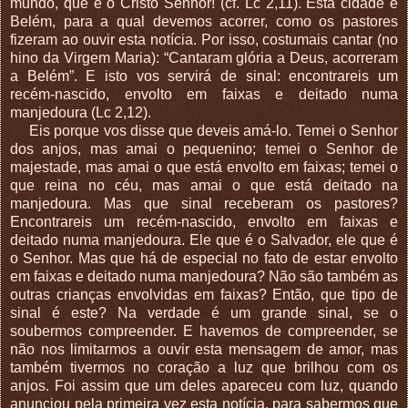
mundo, que é o Cristo Senhor! (cf. Lc 2,11). Esta cidade é
Belém, para a qual devemos acorrer, como os pastores
fizeram ao ouvir esta notícia. Por isso, costumais cantar (no
hino da Virgem Maria): “Cantaram glória a Deus, acorreram
a Belém”. E isto vos servirá de sinal: encontrareis um
recém-nascido, envolto em faixas e deitado numa
manjedoura (Lc 2,12).
Eis porque vos disse que deveis amá-lo. Temei o Senhor
dos anjos, mas amai o pequenino; temei o Senhor de
majestade, mas amai o que está envolto em faixas; temei o
que reina no céu, mas amai o que está deitado na
manjedoura. Mas que sinal receberam os pastores?
Encontrareis um recém-nascido, envolto em faixas e
deitado numa manjedoura. Ele que é o Salvador, ele que é
o Senhor. Mas que há de especial no fato de estar envolto
em faixas e deitado numa manjedoura? Não são também as
outras crianças envolvidas em faixas? Então, que tipo de
sinal é este? Na verdade é um grande sinal, se o
soubermos compreender. E havemos de compreender, se
não nos limitarmos a ouvir esta mensagem de amor, mas
também tivermos no coração a luz que brilhou com os
anjos. Foi assim que um deles apareceu com luz, quando
anunciou pela primeira vez esta notícia, para sabermos que