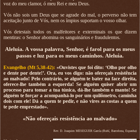
voz do meu clamor, ó meu Rei e meu Deus.
Vós não sois um Deus que se agrade do mal, o perverso não tem
aceitação junto de Vós, nem os ímpios suportam o vosso olhar.
Vós detestais todos os malfeitores e exterminais os que dizem
mentiras: o Senhor abomina os sanguinários e fraudulentos.
Aleluia. A vossa palavra, Senhor, é farol para os meus
passos e luz para os meus caminhos. Aleluia.
Evangelho (Mt 5,38-42):
«Ouvistes que foi dito: ‘Olho por olho
e dente por dente!’. Ora, eu vos digo: não ofereçais resistência
ao malvado! Pelo contrário, se alguém te bater na face direita,
oferece-lhe também a esquerda! Se alguém quiser abrir um
processo para tomar a tua túnica, dá-lhe também o manto! Se
alguém te forçar a acompanhá-lo por um quilômetro, caminha
dois com ele! Dá a quem te pedir, e não vires as costas a quem
te pede emprestado».
«Não ofereçais resistência ao malvado»
Rev. D. Joaquim MESEGUER García (Rubí, Barcelona, Espanha)