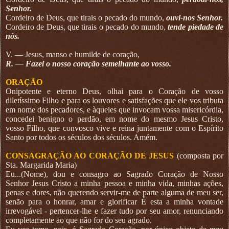
Senhor.
Cordeiro de Deus, que tirais o pecado do mundo,
ouvi-nos Senhor.
Cordeiro de Deus, que tirais o pecado do mundo,
tende piedade de
nós.
V. — Jesus, manso e humilde de coração,
R. — Fazei o nosso coração semelhante ao vosso.
ORAÇÃO
Onipotente e eterno Deus, olhai para o Coração de vosso
diletíssimo Filho e para os louvores e satisfações que ele vos tributa
em nome dos pecadores, e àqueles que invocam vossa misericórdia,
concedei benigno o perdão, em nome do mesmo Jesus Cristo,
vosso Filho, que convosco vive e reina juntamente com o Espírito
Santo por todos os séculos dos séculos. Amém.
CONSAGRAÇÃO AO CORAÇÃO DE JESUS
(composta por
Sta. Margarida Maria)
Eu...(Nome), dou e consagro ao Sagrado Coração de Nosso
Senhor Jesus Cristo a minha pessoa e minha vida, minhas ações,
penas e dores, não querendo servir-me de parte alguma de meu ser,
senão para o honrar, amar e glorificar É esta a minha vontade
irrevogável - pertencer-lhe e fazer tudo por seu amor, renunciando
completamente ao que não for do seu agrado.