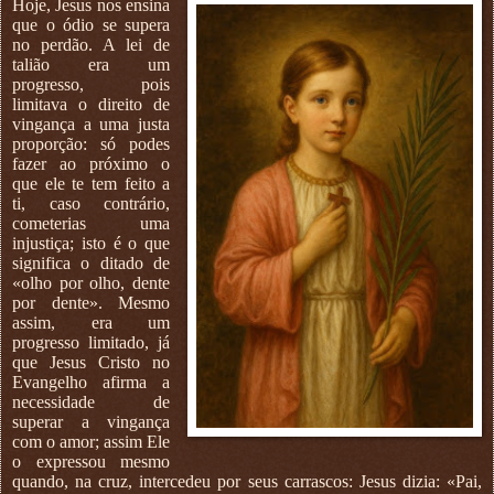
Hoje, Jesus nos ensina
que o ódio se supera
no perdão. A lei de
talião era um
progresso, pois
limitava o direito de
vingança a uma justa
proporção: só podes
fazer ao próximo o
que ele te tem feito a
ti, caso contrário,
cometerias uma
injustiça; isto é o que
significa o ditado de
«olho por olho, dente
por dente». Mesmo
assim, era um
progresso limitado, já
que Jesus Cristo no
Evangelho afirma a
necessidade de
superar a vingança
com o amor; assim Ele
o expressou mesmo
quando, na cruz, intercedeu por seus carrascos: Jesus dizia: «Pai,