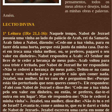
pensamentos, todos os
meus afetos e desejos, todas
as minhas obras e palavras.
Amém.
LECTIO DIVINA
1ª Leitura (1Re 21,1-16):
Naquele tempo, Nabot de Jezrael
possuía uma vinha ao lado do palácio de Acab, rei da Samaria.
Acab falou a Nabot, dizendo: «Cede-me a tua vinha, para eu
fazer dela uma horta, porque está junto da minha casa. Dar-te-
ei em troca uma vinha melhor, ou, se preferes, pagarei o seu
valor em dinheiro». Nabot respondeu a Acab: «O Senhor me
livre de te ceder a herança de meus pais». Acab voltou para
casa triste e irritado, por Nabot de Jezrael lhe ter respondido:
«Não te cederei a herança de meus pais». Deitou-se na cama
com o rosto voltado para a parede e não quis comer nada.
Jezabel, sua mulher, foi ter com ele e perguntou-lhe: «Porque
estás tão perturbado que nem queres comer?». Ele respondeu:
«Falei com Nabot de Jezrael e disse-lhe: ‘Cede-me a tua vinha
pelo seu valor em dinheiro, ou então, se preferes, dar-te-ei
outra em seu lugar’. Mas ele respondeu-me: ‘Não te cederei a
minha vinha’». Jezabel, sua mulher, disse-lhe: «Não és tu o rei
de Israel? Levanta-te, come e anima-te, que eu te darei a vinha
de Nabot de Jezrael». Jezabel escreveu uma carta em nome de