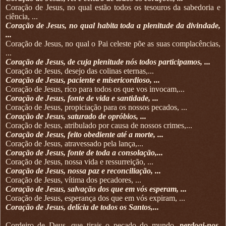
Coração de Jesus, no qual estão todos os tesouros da sabedoria e
ciência, ...
Coração de Jesus, no qual habita toda a plenitude da divindade,
...
Coração de Jesus, no qual o Pai celeste põe as suas complacências,
...
Coração de Jesus, de cuja plenitude nós todos participamos, ...
Coração de Jesus, desejo das colinas eternas,...
Coração de Jesus, paciente e misericordioso, ...
Coração de Jesus, rico para todos os que vos invocam,...
Coração de Jesus, fonte de vida e santidade, ...
Coração de Jesus, propiciação para os nossos pecados, ...
Coração de Jesus, saturado de opróbios, ...
Coração de Jesus, atribulado por causa de nossos crimes,...
Coração de Jesus, feito obediente até a morte, ...
Coração de Jesus, atravessado pela lança,...
Coração de Jesus, fonte de toda a consolação,...
Coração de Jesus, nossa vida e ressurreição, ...
Coração de Jesus, nossa paz e reconciliação, ...
Coração de Jesus, vítima dos pecadores, ...
Coração de Jesus, salvação dos que em vós esperam, ...
Coração de Jesus, esperança dos que em vós expiram, ...
Coração de Jesus, delícia de todos os Santos,...
Cordeiro de Deus, que tirais o pecado do mundo,
perdoai-nos,