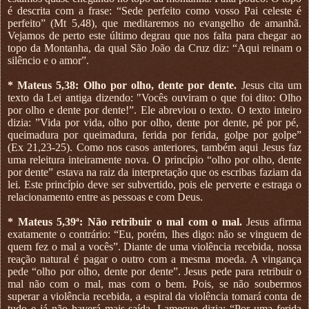
é descrita com a frase: “Sede perfeito como vosso Pai celeste é
perfeito” (Mt 5,48), que meditaremos no evangelho de amanhã.
Vejamos de perto este último degrau que nos falta para chegar ao
topo da Montanha, da qual São João da Cruz diz: “Aqui reinam o
silêncio e o amor”.
* Mateus 5,38: Olho por olho, dente por dente.
Jesus cita um
texto da Lei antiga dizendo: "Vocês ouviram o que foi dito: Olho
por olho e dente por dente!”. Ele abreviou o texto. O texto inteiro
dizia: ”Vida por vida, olho por olho, dente por dente, pé por pé,
queimadura por queimadura, ferida por ferida, golpe por golpe”
(Ex 21,23-25). Como nos casos anteriores, também aqui Jesus faz
uma releitura inteiramente nova. O princípio “olho por olho, dente
por dente” estava na raiz da interpretação que os escribas faziam da
lei. Este princípio deve ser subvertido, pois ele perverte e estraga o
relacionamento entre as pessoas e com Deus.
* Mateus 5,39ª: Não retribuir o mal com o mal.
Jesus afirma
exatamente o contrário: “Eu, porém, lhes digo: não se vinguem de
quem fez o mal a vocês”. Diante de uma violência recebida, nossa
reação natural é pagar o outro com a mesma moeda. A vingança
pede “olho por olho, dente por dente”. Jesus pede para retribuir o
mal não com o mal, mas com o bem. Pois, se não soubermos
superar a violência recebida, a espiral da violência tomará conta de
tudo e já não haverá mais saída. Lameque dizia: “Por uma ferida