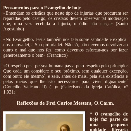
Pensamentos para o Evangelho de hoje
«Entendam os cristãos que neste tipo de injurias que procuram ser
reparadas pelo castigo, os cristãos devem observar tal moderação
que, uma vez recebida a injuria, o ódio não nasça» (Santo
Agostinho)
«No Evangelho, Jesus também nos fala sobre santidade e explica-
nos a nova lei, a Sua própria lei. Não só, não devemos devolver ao
outro o mal que nos fez, como devemos esforçar-nos por fazer
generosamente o bem» (Francisco)
«O respeito pela pessoa humana passa pelo respeito pelo princípio:
Que cada um considere o seu próximo, sem qualquer excepção,
com outro ele mesmo´, e zele, antes de mais, pela sua existência e
pelos meios que lhe são necessários para viver dignamente´
(Concílio Vaticano II) (...)» (Catecismo da Igreja Católica, nº
1.931)
Reflexões de Frei Carlos Mesters, O.Carm.
* O evangelho de
hoje faz parte de
uma pequena
unidade literária