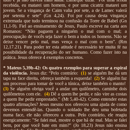
recebida, eu matarei um homem, e por uma cicatriz matarei um
jovem. Se a vingança de Caim valia por sete, a de Lamec valerá
por setenta e sete” (Gn 4,24). Foi por causa desta vingança
extremada que tudo terminou na confusão da Torre de Babel (Gn
11,1-9). Fiel ao ensinamento de Jesus, Paulo escreve na carta aos
Romanos: “Não paguem a ninguém o mal com o mal; a
preocupação de vocês seja fazer o bem a todos os homens. Não se
deixe vencer pelo mal, mas vença o mal com o bem”. (Rm
12,17.21). Para poder ter esta atitude é necessário ter muita fé na
possibilidade da recuperação do ser humano. Como fazer isto na
prática. Jesus oferece 4 exemplos concretos.
* Mateus 5,39b-42: Os quatro exemplos para superar a espiral
da violência.
Jesus diz: “Pelo contrário:
(1)
se alguém lhe dá um
tapa na face direita, ofereça também a esquerda!
(2)
Se alguém faz
um processo para tomar de você a túnica, deixe também o manto!
(3)
Se alguém obriga você a andar um quilômetro, caminhe dois
quilômetros com ele.
(4)
Dê a quem lhe pedir, e não vire as costas
a quem lhe pedir emprestado.” (Mt 5,40-42). Como entender estas
quatro afirmações? Jesus mesmo nos ofereceu uma ajuda de como
devemos entendê-las. Quando o soldado lhe deu uma bofetada
numa face, ele não ofereceu a outra. Pelo contrário, ele reagiu
energicamente: "Se falei mal, mostre o que há de mal. Mas se falei
bem, por que você bate em mim?" (Jo 18,23) Jesus não ensina