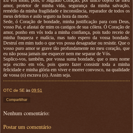
Eu vos tomo, pois, ó Sagrado Coração, por único objeto de meu
amor, protetor de minha vida, segurança da minha salvação,
remédio da minha fragilidade e inconstância, reparador de todos os
meus defeitos e asilo seguro na hora da morte.
Sede, ó Coração de bondade, minha justificação para com Deus,
vosso Pai, e afastai de mim os castigos de sua cólera. Ó Coração de
amor, ponho em vós toda a minha confiança, pois tudo receio de
minha fraqueza e malícia, mas tudo espero da vossa bondade.
Destruí em mim tudo o que vos possa desagradar ou resistir. Que o
vosso puro amor se grave tão profundamente no meu coração, que
eu não possa jamais me esquecer nem me separar de Vós.
Suplico-vos, também, por vossa suma bondade, que o meu nome
seja escrito em vós, pois quero fazer consistir toda a minha
felicidade e minha glória em viver e morrer convosco, na qualidade
de vossa (o) escrava (o). Assim seja.
OTC de SE
às
09:51
Compartilhar
Nenhum comentário:
Postar um comentário