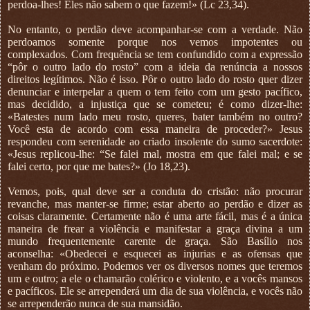
perdoa-lhes! Eles não sabem o que fazem!» (Lc 23,34).
No entanto, o perdão deve acompanhar-se com a verdade. Não
perdoamos somente porque nos vemos impotentes ou
complexados. Com frequência se tem confundido com a expressão
“pôr o outro lado do rosto” com a ideia da renúncia a nossos
direitos legítimos. Não é isso. Pôr o outro lado do rosto quer dizer
denunciar e interpelar a quem o tem feito com um gesto pacífico,
mas decidido, a injustiça que se cometeu; é como dizer-lhe:
«Batestes num lado meu rosto, queres, bater também no outro?
Você esta de acordo com essa maneira de proceder?» Jesus
respondeu com serenidade ao criado insolente do sumo sacerdote:
«Jesus replicou-lhe: “Se falei mal, mostra em que falei mal; e se
falei certo, por que me bates?» (Jo 18,23).
Vemos, pois, qual deve ser a conduta do cristão: não procurar
revanche, mas manter-se firme; estar aberto ao perdão e dizer as
coisas claramente. Certamente não é uma arte fácil, mas é a única
maneira de frear a violência e manifestar a graça divina a um
mundo frequentemente carente de graça. São Basílio nos
aconselha: «Obedecei e esquecei as injurias e as ofensas que
venham do próximo. Podemos ver os diversos nomes que teremos
um e outro; a ele o chamarão colérico e violento, e a vocês mansos
e pacíficos. Ele se arrependerá um dia de sua violência, e vocês não
se arrependerão nunca de sua mansidão.