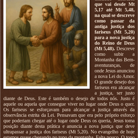
que vai desde Mt
5,17 até Mt 5,48,
na qual se descreve
como passar da
antiga justiça dos
fariseus (Mt 5,20)
para a nova justiça
do Reino de Deus
(Mt 5,48).
Descreve
como subir a
Montanha das Bem-
aventuranças, de
onde Jesus anunciou
a nova Lei do Amor.
O grande desejo dos
fariseus era alcançar
a justiça, ser justo
diante de Deus. Este é também o desejo de todos nós. Justo é
aquele ou aquela que consegue viver no lugar onde Deus o quer.
Os fariseus se esforçavam para alcançar a justiça através da
observância estrita da Lei. Pensavam que era pelo próprio esforço
que poderiam chegar até o lugar onde Deus os queria, Jesus toma
posição diante desta prática e anuncia a nova justiça que deve
ultrapassar a justiça dos fariseus (Mt 5,20). No evangelho de hoje
estamos quase chegando no topo da montanha. Falta pouco. O topo