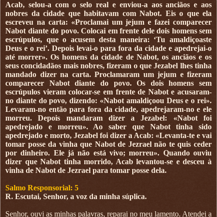
Acab, selou-a com o selo real e enviou-a aos anciãos e aos
nobres da cidade que habitavam com Nabot. Eis o que ela
escreveu na carta: «Proclamai um jejum e fazei comparecer
Nabot diante do povo. Colocai em frente dele dois homens sem
escrúpulos, que o acusem desta maneira: ‘Tu amaldiçoaste
Deus e o rei’. Depois levai-o para fora da cidade e apedrejai-o
até morrer». Os homens da cidade de Nabot, os anciãos e os
seus concidadãos mais nobres, fizeram o que Jezabel lhes tinha
mandado dizer na carta. Proclamaram um jejum e fizeram
comparecer Nabot diante do povo. Os dois homens sem
escrúpulos vieram colocar-se em frente de Nabot e acusaram-
no diante do povo, dizendo: «Nabot amaldiçoou Deus e o rei».
Levaram-no então para fora da cidade, apedrejaram-no e ele
morreu. Depois mandaram dizer a Jezabel: «Nabot foi
apedrejado e morreu». Ao saber que Nabot tinha sido
apedrejado e morto, Jezabel foi dizer a Acab: «Levanta-te e vai
tomar posse da vinha que Nabot de Jezrael não te quis ceder
por dinheiro. Ele já não está vivo; morreu». Quando ouviu
dizer que Nabot tinha morrido, Acab levantou-se e desceu à
vinha de Nabot de Jezrael para tomar posse dela.
Salmo Responsorial: 5
R. Escutai, Senhor, a voz da minha súplica.
Senhor, ouvi as minhas palavras, reparai no meu lamento. Atendei a