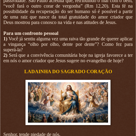
passividade. São Paulo acredita que, retribuindo o mal com o bem,
“você fará o outro corar de vergonha” (Rm 12,20). Esta fé na
possibilidade da recuperação do ser humano só é possível a partir
de uma raiz que nasce da total gratuidade do amor criador que
Deus mostrou para conosco na vida e nas atitudes de Jesus.
Para um confronto pessoal
1)
Você já sentiu alguma vez uma raiva tão grande de querer aplicar
a vingança “olho por olho, dente por dente”? Como fez para
superá-la?
2)
Será que a convivência comunitária hoje na igreja favorece a ter
em nós o amor criador que Jesus sugere no evangelho de hoje?
LADAINHA DO SAGRADO CORAÇÃO
Senhor, tende piedade de nós.