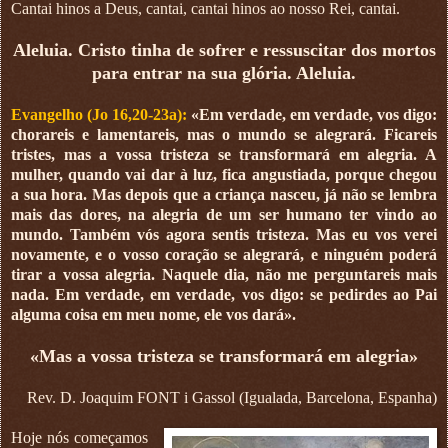
Cantai hinos a Deus, cantai, cantai hinos ao nosso Rei, cantai.
Aleluia. Cristo tinha de sofrer e ressuscitar dos mortos
para entrar na sua glória. Aleluia.
Evangelho (Jo 16,20-23a):
«Em verdade, em verdade, vos digo:
chorareis e lamentareis, mas o mundo se alegrará. Ficareis
tristes, mas a vossa tristeza se transformará em alegria. A
mulher, quando vai dar à luz, fica angustiada, porque chegou
a sua hora. Mas depois que a criança nasceu, já não se lembra
mais das dores, na alegria de um ser humano ter vindo ao
mundo. Também vós agora sentis tristeza. Mas eu vos verei
novamente, e o vosso coração se alegrará, e ninguém poderá
tirar a vossa alegria. Naquele dia, não me perguntareis mais
nada. Em verdade, em verdade, vos digo: se pedirdes ao Pai
alguma coisa em meu nome, ele vos dará».
«Mas a vossa tristeza se transformará em alegria»
Rev. D. Joaquim FONT i Gassol (Igualada, Barcelona, Espanha)
Hoje nós começamos