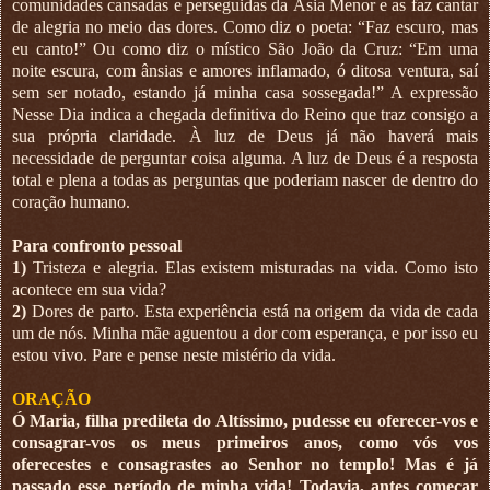
comunidades cansadas e perseguidas da Ásia Menor e as faz cantar
de alegria no meio das dores. Como diz o poeta: “Faz escuro, mas
eu canto!” Ou como diz o místico São João da Cruz: “Em uma
noite escura, com ânsias e amores inflamado, ó ditosa ventura, saí
sem ser notado, estando já minha casa sossegada!” A expressão
Nesse Dia indica a chegada definitiva do Reino que traz consigo a
sua própria claridade. À luz de Deus já não haverá mais
necessidade de perguntar coisa alguma. A luz de Deus é a resposta
total e plena a todas as perguntas que poderiam nascer de dentro do
coração humano.
Para confronto pessoal
1)
Tristeza e alegria. Elas existem misturadas na vida. Como isto
acontece em sua vida?
2)
Dores de parto. Esta experiência está na origem da vida de cada
um de nós. Minha mãe aguentou a dor com esperança, e por isso eu
estou vivo. Pare e pense neste mistério da vida.
ORAÇÃO
Ó Maria, filha predileta do Altíssimo, pudesse eu oferecer-vos e
consagrar-vos os meus primeiros anos, como vós vos
oferecestes e consagrastes ao Senhor no templo! Mas é já
passado esse período de minha vida! Todavia, antes começar