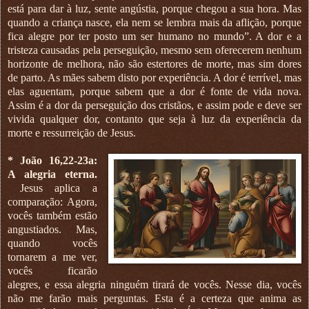
está para dar à luz, sente angústia, porque chegou a sua hora. Mas
quando a criança nasce, ela nem se lembra mais da aflição, porque
fica alegre por ter posto um ser humano no mundo”. A dor e a
tristeza causadas pela perseguição, mesmo sem oferecerem nenhum
horizonte de melhora, não são estertores de morte, mas sim dores
de parto. As mães sabem disto por experiência. A dor é terrível, mas
elas aguentam, porque sabem que a dor é fonte de vida nova.
Assim é a dor da perseguição dos cristãos, e assim pode e deve ser
vivida qualquer dor, contanto que seja à luz da experiência da
morte e ressurreição de Jesus.
* João 16,22-23a:
A alegria eterna.
Jesus aplica a
comparação: Agora,
vocês também estão
angustiados. Mas,
quando vocês
tornarem a me ver,
vocês ficarão
alegres, e essa alegria ninguém tirará de vocês. Nesse dia, vocês
não me farão mais perguntas. Esta é a certeza que anima as