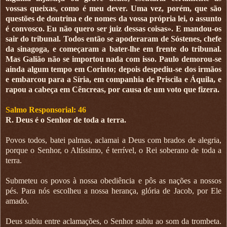
vossas queixas, como é meu dever. Uma vez, porém, que são
questões de doutrina e de nomes da vossa própria lei, o assunto
é convosco. Eu não quero ser juiz dessas coisas». E mandou-os
sair do tribunal. Todos então se apoderaram de Sóstenes, chefe
da sinagoga, e começaram a bater-lhe em frente do tribunal.
Mas Galião não se importou nada com isso. Paulo demorou-se
ainda algum tempo em Corinto; depois despediu-se dos irmãos
e embarcou para a Síria, em companhia de Priscila e Áquila, e
rapou a cabeça em Cêncreas, por causa de um voto que fizera.
Salmo Responsorial: 46
R. Deus é o Senhor de toda a terra.
Povos todos, batei palmas, aclamai a Deus com brados de alegria,
porque o Senhor, o Altíssimo, é terrível, o Rei soberano de toda a
terra.
Submeteu os povos à nossa obediência e pôs as nações a nossos
pés. Para nós escolheu a nossa herança, glória de Jacob, por Ele
amado.
Deus subiu entre aclamações, o Senhor subiu ao som da trombeta.