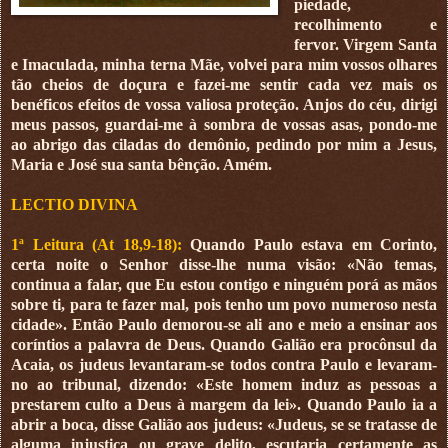
piedade,
recolhimento e
fervor. Virgem Santa
e Imaculada, minha terna Mãe, volvei para mim vossos olhares
tão cheios de doçura e fazei-me sentir cada vez mais os
benéficos efeitos de vossa valiosa proteção. Anjos do céu, dirigi
meus passos, guardai-me à sombra de vossas asas, pondo-me
ao abrigo das ciladas do demônio, pedindo por mim a Jesus,
Maria e José sua santa bênção. Amém.
LECTIO DIVINA
1ª Leitura (At 18,9-18):
Quando Paulo estava em Corinto,
certa noite o Senhor disse-lhe numa visão: «Não temas,
continua a falar, que Eu estou contigo e ninguém porá as mãos
sobre ti, para te fazer mal, pois tenho um povo numeroso nesta
cidade». Então Paulo demorou-se ali ano e meio a ensinar aos
coríntios a palavra de Deus. Quando Galião era procônsul da
Acaia, os judeus levantaram-se todos contra Paulo e levaram-
no ao tribunal, dizendo: «Este homem induz as pessoas a
prestarem culto a Deus à margem da lei». Quando Paulo ia a
abrir a boca, disse Galião aos judeus: «Judeus, se se tratasse de
alguma injustiça ou grave delito, escutaria certamente as