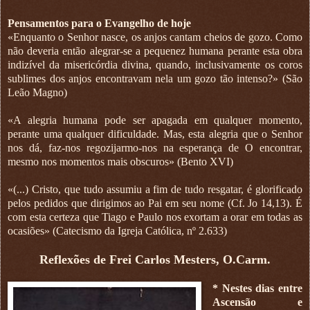
Pensamentos para o Evangelho de hoje
«Enquanto o Senhor nasce, os anjos cantam cheios de gozo. Como
não deveria então alegrar-se a pequenez humana perante esta obra
indizível da misericórdia divina, quando, inclusivamente os coros
sublimes dos anjos encontravam nela um gozo tão intenso?» (São
Leão Magno)
«A alegria humana pode ser apagada em qualquer momento,
perante uma qualquer dificuldade. Mas, esta alegria que o Senhor
nos dá, faz-nos regozijarmo-nos na esperança de O encontrar,
mesmo nos momentos mais obscuros» (Bento XVI)
«(...) Cristo, que tudo assumiu a fim de tudo resgatar, é glorificado
pelos pedidos que dirigimos ao Pai em seu nome (Cf. Jo 14,13). É
com esta certeza que Tiago e Paulo nos exortam a orar em todas as
ocasiões» (Catecismo da Igreja Católica, nº 2.633)
Reflexões de Frei Carlos Mesters, O.Carm.
* Nestes dias entre
Ascensão e