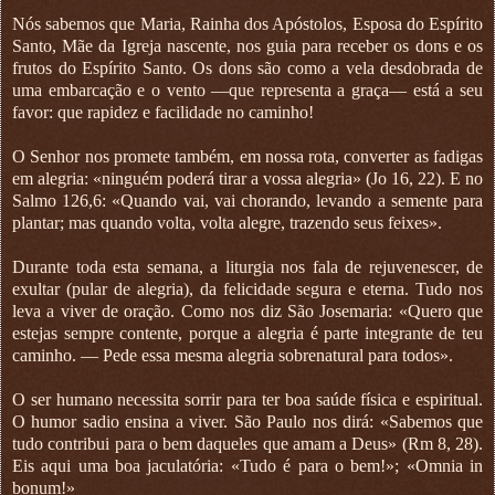
Nós sabemos que Maria, Rainha dos Apóstolos, Esposa do Espírito
Santo, Mãe da Igreja nascente, nos guia para receber os dons e os
frutos do Espírito Santo. Os dons são como a vela desdobrada de
uma embarcação e o vento —que representa a graça— está a seu
favor: que rapidez e facilidade no caminho!
O Senhor nos promete também, em nossa rota, converter as fadigas
em alegria: «ninguém poderá tirar a vossa alegria» (Jo 16, 22). E no
Salmo 126,6: «Quando vai, vai chorando, levando a semente para
plantar; mas quando volta, volta alegre, trazendo seus feixes».
Durante toda esta semana, a liturgia nos fala de rejuvenescer, de
exultar (pular de alegria), da felicidade segura e eterna. Tudo nos
leva a viver de oração. Como nos diz São Josemaria: «Quero que
estejas sempre contente, porque a alegria é parte integrante de teu
caminho. — Pede essa mesma alegria sobrenatural para todos».
O ser humano necessita sorrir para ter boa saúde física e espiritual.
O humor sadio ensina a viver. São Paulo nos dirá: «Sabemos que
tudo contribui para o bem daqueles que amam a Deus» (Rm 8, 28).
Eis aqui uma boa jaculatória: «Tudo é para o bem!»; «Omnia in
bonum!»