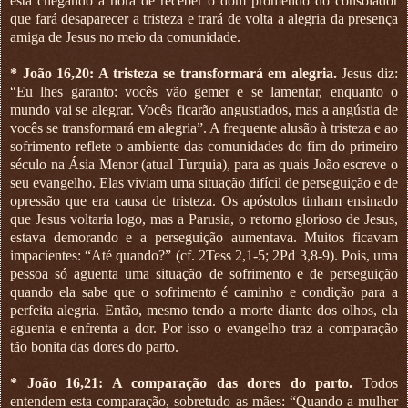
está chegando a hora de receber o dom prometido do consolador
que fará desaparecer a tristeza e trará de volta a alegria da presença
amiga de Jesus no meio da comunidade.
* João 16,20: A tristeza se transformará em alegria.
Jesus diz:
“Eu lhes garanto: vocês vão gemer e se lamentar, enquanto o
mundo vai se alegrar. Vocês ficarão angustiados, mas a angústia de
vocês se transformará em alegria”. A frequente alusão à tristeza e ao
sofrimento reflete o ambiente das comunidades do fim do primeiro
século na Ásia Menor (atual Turquia), para as quais João escreve o
seu evangelho. Elas viviam uma situação difícil de perseguição e de
opressão que era causa de tristeza. Os apóstolos tinham ensinado
que Jesus voltaria logo, mas a Parusia, o retorno glorioso de Jesus,
estava demorando e a perseguição aumentava. Muitos ficavam
impacientes: “Até quando?” (cf. 2Tess 2,1-5; 2Pd 3,8-9). Pois, uma
pessoa só aguenta uma situação de sofrimento e de perseguição
quando ela sabe que o sofrimento é caminho e condição para a
perfeita alegria. Então, mesmo tendo a morte diante dos olhos, ela
aguenta e enfrenta a dor. Por isso o evangelho traz a comparação
tão bonita das dores do parto.
* João 16,21: A comparação das dores do parto.
Todos
entendem esta comparação, sobretudo as mães: “Quando a mulher