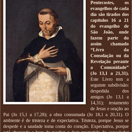
Pentecostes, os
evangelhos de cada
dia são tirados dos
capítulos 16 a 21
do evangelho de
São João, onde
fazem parte do
assim chamado
“Livro da
Consolação ou da
Revelação perante
a Comunidade”
(Jo 13,1 a 21,31).
Este Livro tem a
seguinte subdivisão:
despedida dos
amigos (Jo 13,1 a
14,31); testamento
de Jesus e oração ao
Pai (Jo 15,1 a 17,28); a obra consumada (Jo 18,1 a 20,31). O
ambiente é de tristeza e de expectativa. Tristeza, porque Jesus se
despede e a saudade toma conta do coração. Expectativa, porque