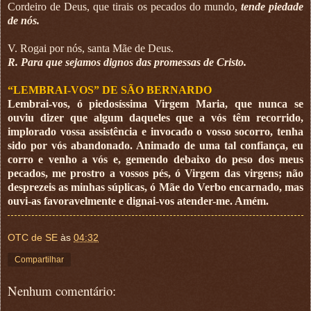
Cordeiro de Deus, que tirais os pecados do mundo,
tende piedade
de nós.
V. Rogai por nós, santa Mãe de Deus.
R. Para que sejamos dignos das promessas de Cristo.
“LEMBRAI-VOS” DE SÃO BERNARDO
Lembrai-vos, ó piedosíssima Virgem Maria, que nunca se
ouviu dizer que algum daqueles que a vós têm recorrido,
implorado vossa assistência e invocado o vosso socorro, tenha
sido por vós abandonado. Animado de uma tal confiança, eu
corro e venho a vós e, gemendo debaixo do peso dos meus
pecados, me prostro a vossos pés, ó Virgem das virgens; não
desprezeis as minhas súplicas, ó Mãe do Verbo encarnado, mas
ouvi-as favoravelmente e dignai-vos atender-me. Amém.
OTC de SE
às
04:32
Compartilhar
Nenhum comentário: