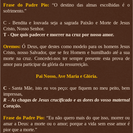
Frase do Padre Pio:
“O destino das almas escolhidas é o
sofrimento.”
C - Bendita e louvada seja a sagrada Paixão e Morte de Jesus
Cristo, Nosso Senhor.
T - Que quis padecer e morrer na cruz por nosso amor.
Oremos:
Ó Deus, que destes como modelo para os homens Jesus
Cristo, nosso Salvador, que se fez Homem e humilhado até a sua
morte na cruz. Concedei-nos ter sempre presente esta prova de
amor para participar da glória da ressurreição.
Pai Nosso, Ave Maria e Glória.
C
- Santa Mãe, isto eu vos peço: que fiquem no meu peito, bem
impressas,
R
-
As chagas de Jesus crucificado e as dores do vosso maternal
Coração.
Frase do Padre Pio:
“Eu não quero mais do que isso, morrer ou
amar a Deus: a morte ou o amor; porque a vida sem esse amor é
pior que a morte.”