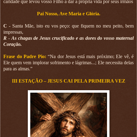
caridade que levou vosso Filho a dar a própria vida por seus irmãos
Pai Nosso, Ave Maria e Glória.
C
- Santa Mãe, isto eu vos peço: que fiquem no meu peito, bem
impressas,
R
-
As chagas de Jesus crucificado e as dores do vosso maternal
Coração.
Frase do Padre Pio:
“Na dor Jesus está mais próximo; Ele vê, é
Ele quem vem implorar sofrimento e lágrimas...; Ele necessita delas
para as almas.”
III ESTAÇÃO – JESUS CAI PELA PRIMEIRA VEZ