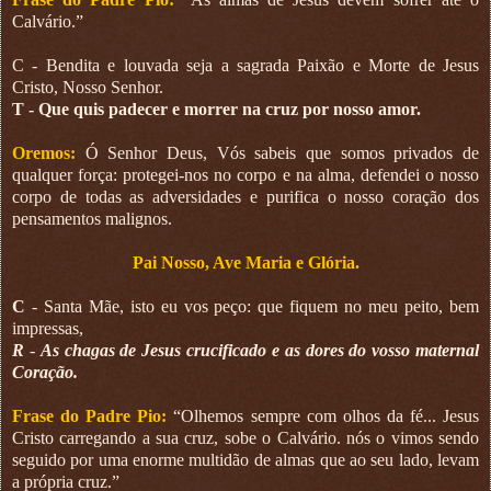
Calvário.”
C - Bendita e louvada seja a sagrada Paixão e Morte de Jesus
Cristo, Nosso Senhor.
T - Que quis padecer e morrer na cruz por nosso amor.
Oremos:
Ó Senhor Deus, Vós sabeis que somos privados de
qualquer força: protegei-nos no corpo e na alma, defendei o nosso
corpo de todas as adversidades e purifica o nosso coração dos
pensamentos malignos.
Pai Nosso, Ave Maria e Glória.
C
- Santa Mãe, isto eu vos peço: que fiquem no meu peito, bem
impressas,
R
-
As chagas de Jesus crucificado e as dores do vosso maternal
Coração.
Frase do Padre Pio:
“Olhemos sempre com olhos da fé... Jesus
Cristo carregando a sua cruz, sobe o Calvário. nós o vimos sendo
seguido por uma enorme multidão de almas que ao seu lado, levam
a própria cruz.”