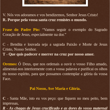
V. Nós vos adoramos e vos bendizemos, Senhor Jesus Cristo!
R. Porque pela vossa santa cruz remistes o mundo.
Frase do Padre Pio:
“Vamos seguir o exemplo do Sagrado
Coração de Jesus, especialmente na dor.”
C - Bendita e louvada seja a sagrada Paixão e Morte de Jesus
Cristo, Nosso Senhor.
T - Que quis padecer e morrer na cruz por nosso amor.
Oremos:
Ó Deus, que nos ordenais a ouvir o vosso Filho amado,
alimentai-nos interiormente com a vossa palavra e purificai os olhos
do nosso espírito, para que possamos contemplar a glória da vossa
Face.
Pai Nosso, Ave Maria e Glória.
C
- Santa Mãe, isto eu vos peço: que fiquem no meu peito, bem
impressas,
R
-
As chagas de Jesus crucificado e as dores do vosso maternal