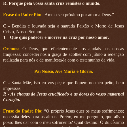
R. Porque pela vossa santa cruz remistes o mundo.
Frase do Padre Pio:
“Ame o seu próximo por amor a Deus.”
C - Bendita e louvada seja a sagrada Paixão e Morte de Jesus
Cristo, Nosso Senhor.
T - Que quis padecer e morrer na cruz por nosso amor.
Oremos:
Ó Deus, que eficientemente nos ajudais nas nossas
fraquezas: concedei-nos a graça de acolher com júbilo a redenção
realizada para nós e de manifestá-la com o testemunho da vida.
Pai Nosso, Ave Maria e Glória.
C
- Santa Mãe, isto eu vos peço: que fiquem no meu peito, bem
impressas,
R
-
As chagas de Jesus crucificado e as dores do vosso maternal
Coração.
Frase do Padre Pio:
“O próprio Jesus quer os meus sofrimentos;
necessita deles para as almas. Porém, eu me pergunto, que alívio
posso lhes dar com o meu sofrimento? Qual destino! Ó dulcíssimo