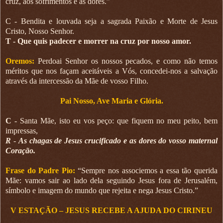
cruz, aos sofrimentos e às dores.”
C - Bendita e louvada seja a sagrada Paixão e Morte de Jesus
Cristo, Nosso Senhor.
T - Que quis padecer e morrer na cruz por nosso amor.
Oremos:
Perdoai Senhor os nossos pecados, e como não temos
méritos que nos façam aceitáveis a Vós, concedei-nos a salvação
através da intercessão da Mãe de vosso Filho.
Pai Nosso, Ave Maria e Glória.
C
- Santa Mãe, isto eu vos peço: que fiquem no meu peito, bem
impressas,
R
-
As chagas de Jesus crucificado e as dores do vosso maternal
Coração.
Frase do Padre Pio:
“Sempre nos associemos a essa tão querida
Mãe: vamos sair ao lado dela seguindo Jesus fora de Jerusalém,
símbolo e imagem do mundo que rejeita e nega Jesus Cristo.”
V ESTAÇÃO – JESUS RECEBE A AJUDA DO CIRINEU