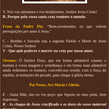
V. Nós vos adoramos e vos bendizemos, Senhor Jesus Cristo!
R. Porque pela vossa santa cruz remistes o mundo.
Frase do Padre Pio:
“Bem-aventurados os que sofrem
perseguições por amor à Jesus.”
C - Bendita e louvada seja a sagrada Paixão e Morte de Jesus
Cristo, Nosso Senhor.
T - Que quis padecer e morrer na cruz por nosso amor.
Oremos:
Ó Senhor Deus, que em forma admirável criastes o
homem à vossa imagem e semelhança e em forma mais admirável
ainda redimistes os homens, concedei-nos resistir, com a força do
espírito, as tentações do pecado, para chegar à glória eterna.
Pai Nosso, Ave Maria e Glória.
C
- Santa Mãe, isto eu vos peço: que fiquem no meu peito, bem
impressas,
R
-
As chagas de Jesus crucificado e as dores do vosso maternal