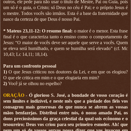
outros, ele pede para não usar o título de Mestre, Pai ou Guia, pois
um só é o guia, o Cristo; só Deus no céu é Pai; e o próprio Jesus é
o mestre. Todos vocês são irmãos. Esta é a base da fraternidade que
nasce da certeza de que Deus é nosso Pai.
* Mateus 23,11-12: O resumo final:
o maior é o menor. Esta frase
final é o que caracteriza tanto o ensino como o comportamento de
Jesus: “O maior de vocês deve ser aquele que serve a vocês. Quem
se eleva será humilhado, e quem se humilha será elevado” (cf. Mc
10,43; Lc 14,11; 18,14).
Para um confronto pessoal
1)
O que Jesus criticou nos doutores da Lei, e em que os elogiou?
O que ele critica em mim e o que elogiaria em mim?
2)
Você já se olhou no espelho?
ORAÇÃO
-
Ó glorioso S. José, a bondade de vosso coração é
sem limites e indizível, e neste mês que a piedade dos fiéis vos
consagrou mais generosas do que nunca se abrem as vossas
mãos benfazejas. Distribui entre nós, ó nosso amado Pai, os
dons preciosíssimos da graça celestial da qual sois ecônomo e o
tesoureiro; Deus vos criou para seu primeiro esmoler. Ah! que
nem um só de vossos servos possa dizer que vos invocou em