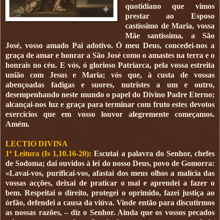
quotidiano que vimos
prestar ao Esposo
castíssimo de Maria, vossa
Mãe santíssima, a São
José, vosso amado Pai adotivo. Ó meu Deus, concedei-nos a
graça de amar e honrar a São José como o amastes na terra e o
honrais no céu. E vós, ó glorioso Patriarca, pela vossa estreita
união com Jesus e Maria; vós que, à custa de vossas
abençoadas fadigas e suores, nutristes a um e outro,
desempenhando neste mundo o papel do Divino Padre Eterno;
alcançai-nos luz e graça para terminar com fruto estes devotos
exercícios que em vosso louvor alegremente começamos.
Amém.
LECTIO DIVINA
1ª Leitura (Is 1,10.16-20):
Escutai a palavra do Senhor, chefes
de Sodoma; dai ouvidos à lei do nosso Deus, povo de Gomorra:
«Lavai-vos, purificai-vos, afastai dos meus olhos a malícia das
vossas acções, deixai de praticar o mal e aprendei a fazer o
bem. Respeitai o direito, protegei o oprimido, fazei justiça ao
órfão, defendei a causa da viúva. Vinde então para discutirmos
as nossas razões, – diz o Senhor. Ainda que os vossos pecados