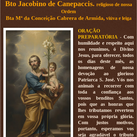
Bto Jacobino de Canepaccis.
r
eligioso de nossa
Ordem
Bta Mª da Conceição Cabrera de Armida,
viúva e leiga
ORAÇÃO
PREPARATÓRIA
-
Com
humildade e respeito aqui
nos reunimos, ó Divino
Jesus, para oferecer, todos
os dias deste mês, as
homenagens de nossa
devoção ao glorioso
Patriarca S. José. Vós nos
animais a recorrer com
toda a confiança aos
vossos benditos Santos,
pois que as honras que
lhes tributamos revertem
em vossa própria glória.
Com justos motivos,
portanto, esperamos vos
seja agradável o tributo