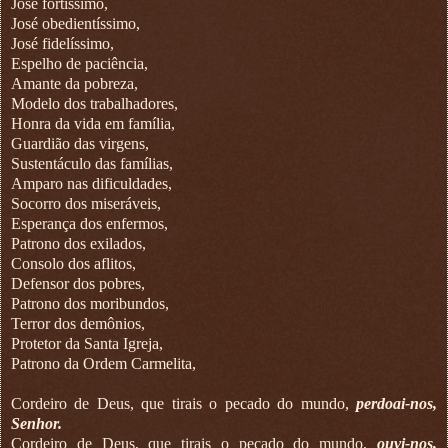
José fortíssimo,
José obedientíssimo,
José fidelíssimo,
Espelho de paciência,
Amante da pobreza,
Modelo dos trabalhadores,
Honra da vida em família,
Guardião das virgens,
Sustentáculo das famílias,
Amparo nas dificuldades,
Socorro dos miseráveis,
Esperança dos enfermos,
Patrono dos exilados,
Consolo dos aflitos,
Defensor dos pobres,
Patrono dos moribundos,
Terror dos demônios,
Protetor da Santa Igreja,
Patrono da Ordem Carmelita,
Cordeiro de Deus, que tirais o pecado do mundo,
perdoai-nos,
Senhor.
Cordeiro de Deus, que tirais o pecado do mundo,
ouvi-nos,