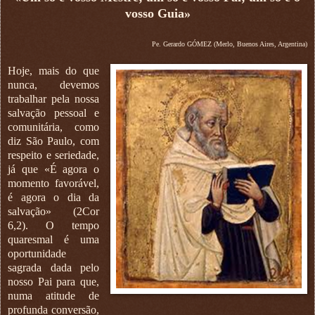
vosso Guia»
Pe. Gerardo GÓMEZ (Merlo, Buenos Aires, Argentina)
Hoje, mais do que
nunca, devemos
trabalhar pela nossa
salvação pessoal e
comunitária, como
diz São Paulo, com
respeito e seriedade,
já que «É agora o
momento favorável,
é agora o dia da
salvação» (2Cor
6,2). O tempo
quaresmal é uma
oportunidade
sagrada dada pelo
nosso Pai para que,
numa atitude de
profunda conversão,