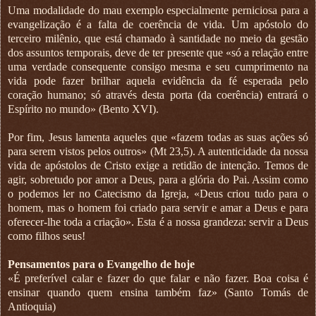
Uma modalidade do mau exemplo especialmente perniciosa para a
evangelização é a falta de coerência de vida. Um apóstolo do
terceiro milênio, que está chamado à santidade no meio da gestão
dos assuntos temporais, deve de ter presente que «só a relação entre
uma verdade consequente consigo mesma e seu cumprimento na
vida pode fazer brilhar aquela evidência da fé esperada pelo
coração humano; só através desta porta (da coerência) entrará o
Espírito no mundo» (Bento XVI).
Por fim, Jesus lamenta aqueles que «fazem todas as suas ações só
para serem vistos pelos outros» (Mt 23,5). A autenticidade da nossa
vida de apóstolos de Cristo exige a retidão de intenção. Temos de
agir, sobretudo por amor a Deus, para a glória do Pai. Assim como
o podemos ler no Catecismo da Igreja, «Deus criou tudo para o
homem, mas o homem foi criado para servir e amar a Deus e para
oferecer-lhe toda a criação». Esta é a nossa grandeza: servir a Deus
como filhos seus!
Pensamentos para o Evangelho de hoje
«É preferível calar e fazer do que falar e não fazer. Boa coisa é
ensinar quando quem ensina também faz» (Santo Tomás de
Antioquia)