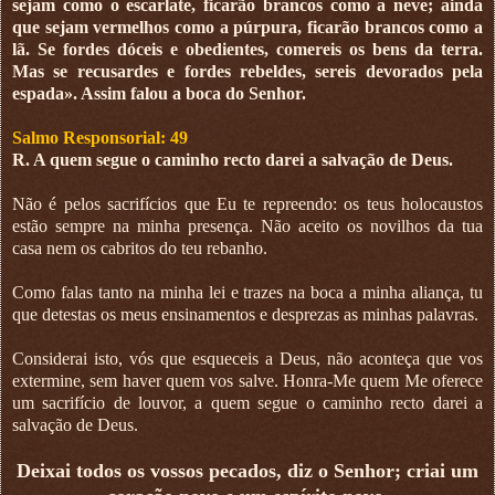
sejam como o escarlate, ficarão brancos como a neve; ainda
que sejam vermelhos como a púrpura, ficarão brancos como a
lã. Se fordes dóceis e obedientes, comereis os bens da terra.
Mas se recusardes e fordes rebeldes, sereis devorados pela
espada». Assim falou a boca do Senhor.
Salmo Responsorial: 49
R. A quem segue o caminho recto darei a salvação de Deus.
Não é pelos sacrifícios que Eu te repreendo: os teus holocaustos
estão sempre na minha presença. Não aceito os novilhos da tua
casa nem os cabritos do teu rebanho.
Como falas tanto na minha lei e trazes na boca a minha aliança, tu
que detestas os meus ensinamentos e desprezas as minhas palavras.
Considerai isto, vós que esqueceis a Deus, não aconteça que vos
extermine, sem haver quem vos salve. Honra-Me quem Me oferece
um sacrifício de louvor, a quem segue o caminho recto darei a
salvação de Deus.
Deixai todos os vossos pecados, diz o Senhor; criai um