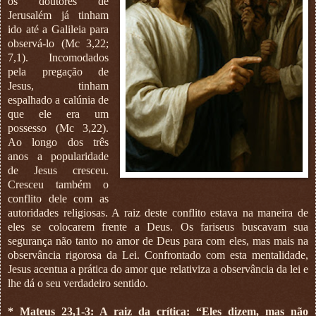
os doutores de
Jerusalém já tinham
ido até a Galileia para
observá-lo (Mc 3,22;
7,1). Incomodados
pela pregação de
Jesus, tinham
espalhado a calúnia de
que ele era um
possesso (Mc 3,22).
Ao longo dos três
anos a popularidade
de Jesus cresceu.
Cresceu também o
conflito dele com as
autoridades religiosas. A raiz deste conflito estava na maneira de
eles se colocarem frente a Deus. Os fariseus buscavam sua
segurança não tanto no amor de Deus para com eles, mas mais na
observância rigorosa da Lei. Confrontado com esta mentalidade,
Jesus acentua a prática do amor que relativiza a observância da lei e
lhe dá o seu verdadeiro sentido.
* Mateus 23,1-3: A raiz da crítica: “Eles dizem, mas não