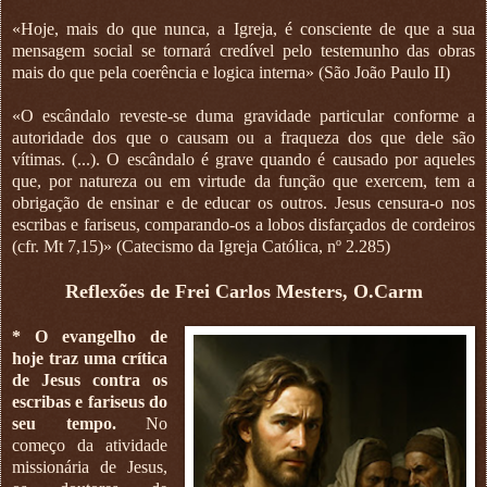
«Hoje, mais do que nunca, a Igreja, é consciente de que a sua
mensagem social se tornará credível pelo testemunho das obras
mais do que pela coerência e logica interna» (São João Paulo II)
«O escândalo reveste-se duma gravidade particular conforme a
autoridade dos que o causam ou a fraqueza dos que dele são
vítimas. (...). O escândalo é grave quando é causado por aqueles
que, por natureza ou em virtude da função que exercem, tem a
obrigação de ensinar e de educar os outros. Jesus censura-o nos
escribas e fariseus, comparando-os a lobos disfarçados de cordeiros
(cfr. Mt 7,15)» (Catecismo da Igreja Católica, nº 2.285)
Reflexões de Frei Carlos Mesters, O.Carm
* O evangelho de
hoje traz uma crítica
de Jesus contra os
escribas e fariseus do
seu tempo.
No
começo da atividade
missionária de Jesus,