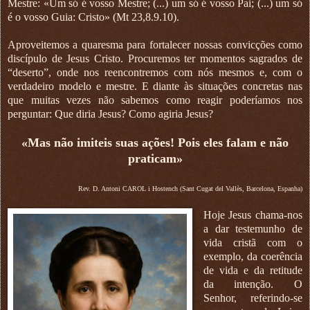
Mestre: «Um só é vosso Mestre; (...) um só é vosso Pai; (...) um só
é o vosso Guia: Cristo» (Mt 23,8.9.10).
Aproveitemos a quaresma para fortalecer nossas convicções como
discípulo de Jesus Cristo. Procuremos ter momentos sagrados de
“deserto”, onde nos reencontremos com nós mesmos e, com o
verdadeiro modelo e mestre. E diante às situações concretas nas
que muitas vezes não sabemos como reagir poderíamos nos
perguntar: Que diria Jesus? Como agiria Jesus?
«Mas não imiteis suas ações! Pois eles falam e não
praticam»
Rev. D. Antoni CAROL i Hostench (Sant Cugat del Vallès, Barcelona, Espanha)
Hoje Jesus chama-nos
a dar testemunho de
vida cristã com o
exemplo, da coerência
de vida e da retitude
da intenção. O
Senhor, referindo-se