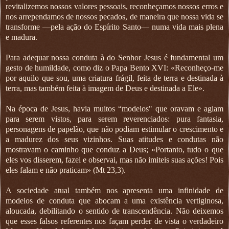
revitalizemos nossos valores pessoais, reconheçamos nossos erros e
nos arrependamos de nossos pecados, de maneira que nossa vida se
transforme —pela ação do Espírito Santo— numa vida mais plena
e madura.
Para adequar nossa conduta à do Senhor Jesus é fundamental um
gesto de humildade, como diz o Papa Bento XVI: «Reconheço-me
por aquilo que sou, uma criatura frágil, feita de terra e destinada à
terra, mas também feita à imagem de Deus e destinada a Ele».
Na época de Jesus, havia muitos “modelos" que oravam e agiam
para serem vistos, para serem reverenciados: pura fantasia,
personagens de papelão, que não podiam estimular o crescimento e
a madurez dos seus vizinhos. Suas atitudes e condutas não
mostravam o caminho que conduz a Deus; «Portanto, tudo o que
eles vos disserem, fazei e observai, mas não imiteis suas ações! Pois
eles falam e não praticam» (Mt 23,3).
A sociedade atual também nos apresenta uma infinidade de
modelos de conduta que abocam a uma existência vertiginosa,
aloucada, debilitando o sentido de transcendência. Não deixemos
que esses falsos referentes nos façam perder de vista o verdadeiro