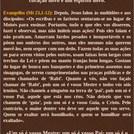
coração novo e um espírito novo.
Evangelho (Mt 23,1-12):
Depois, Jesus falou às multidões e aos
discípulos: «Os escribas e os fariseus sentaram-se no lugar de
Moisés para ensinar. Portanto, tudo o que eles vos disserem,
fazei e observai, mas não imiteis suas ações! Pois eles falam e
não praticam. Amarram fardos pesados e insuportáveis e os
põem nos ombros dos outros, mas eles mesmos não querem
movê-los, nem sequer com um dedo. Fazem todas as suas ações
só para serem vistos pelos outros, usam faixas bem largas com
trechos da Lei e põem no manto franjas bem longas. Gostam
do lugar de honra nos banquetes e dos primeiros assentos nas
sinagogas, de serem cumprimentados nas praças públicas e de
serem chamados de ‘Rabi’. Quanto a vós, não vos façais
chamar de ‘Rabi’, pois um só é vosso Mestre e todos vós sóis
irmãos. Não chameis a ninguém na terra de ‘pai’, pois um só é
vosso Pai, aquele que está nos céus. Não deixeis que vos
chamem de ‘guia’, pois um só é o vosso Guia, o Cristo. Pelo
contrário, o maior dentre vós deve ser aquele que vos serve.
Quem se exaltar será humilhado, e quem se humilhar será
exaltado».
«Um só é vosso Mestre; um só é vosso Pai; um só é o