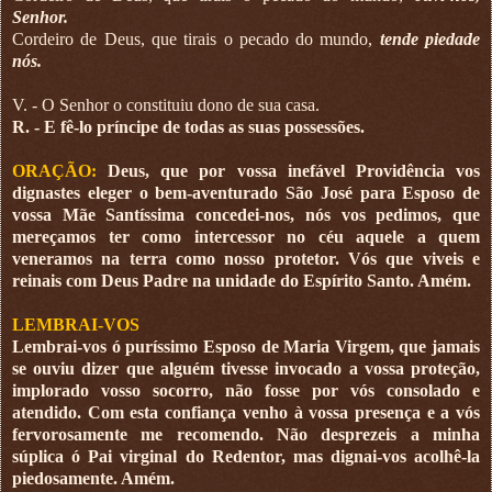
Senhor.
Cordeiro de Deus, que tirais o pecado do mundo,
tende piedade
nós.
V. - O Senhor o constituiu dono de sua casa.
R. - E fê-lo príncipe de todas as suas possessões.
ORAÇÃO:
Deus, que por vossa inefável Providência vos
dignastes eleger o bem-aventurado São José para Esposo de
vossa Mãe Santíssima concedei-nos, nós vos pedimos, que
mereçamos ter como intercessor no céu aquele a quem
veneramos na terra como nosso protetor. Vós que viveis e
reinais com Deus Padre na unidade do Espírito Santo. Amém.
LEMBRAI-VOS
Lembrai-vos ó puríssimo Esposo de Maria Virgem, que jamais
se ouviu dizer que alguém tivesse invocado a vossa proteção,
implorado vosso socorro, não fosse por vós consolado e
atendido. Com esta confiança venho à vossa presença e a vós
fervorosamente me recomendo. Não desprezeis a minha
súplica ó Pai virginal do Redentor, mas dignai-vos acolhê-la
piedosamente. Amém.