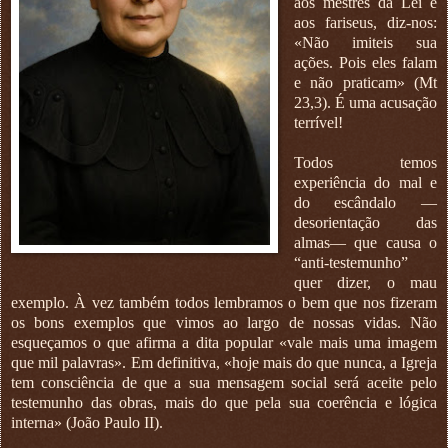
aos mestres da Lei e
aos fariseus, diz-nos:
«Não imiteis sua
ações. Pois eles falam
e não praticam» (Mt
23,3). É uma acusação
terrível!
Todos temos
experiência do mal e
do escândalo —
desorientação das
almas— que causa o
“anti-testemunho”
quer dizer, o mau
exemplo. À vez também todos lembramos o bem que nos fizeram
os bons exemplos que vimos ao largo de nossas vidas. Não
esqueçamos o que afirma a dita popular «vale mais uma imagem
que mil palavras». Em definitiva, «hoje mais do que nunca, a Igreja
tem consciência de que a sua mensagem social será aceite pelo
testemunho das obras, mais do que pela sua coerência e lógica
interna» (João Paulo II).