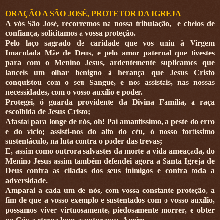
ORAÇÃO A SÃO JOSÉ, PROTETOR DA IGREJA
A vós São José, recorremos na nossa tribulação,
e cheios de
confiança, solicitamos a vossa proteção.
Pelo laço sagrado de caridade que vos uniu à Virgem
Imaculada Mãe de Deus, e pelo amor paternal que tivestes
para com o Menino Jesus, ardentemente suplicamos que
lanceis um olhar benigno à herança que Jesus Cristo
conquistou com o seu Sangue, e nos assistais, nas nossas
necessidades, com o vosso auxílio e poder.
Protegei, ó guarda providente da Divina Família, a raça
escolhida de Jesus Cristo;
Afastai para longe de nós, oh! Pai amantíssimo, a peste do erro
e do vício; assisti-nos do alto do céu, ó nosso fortíssimo
sustentáculo, na luta contra o poder das trevas;
E, assim como outrora salvastes da morte a vida ameaçada, do
Menino Jesus assim também defendei agora a Santa Igreja de
Deus contra as ciladas dos seus inimigos e contra toda a
adversidade.
Amparai a cada um de nós, com vossa constante proteção, a
fim de que a vosso exemplo e sustentados com o vosso auxílio,
possamos viver virtuosamente, piedosamente morrer, e obter
no Céu a eterna bem-aventurança. Amém.