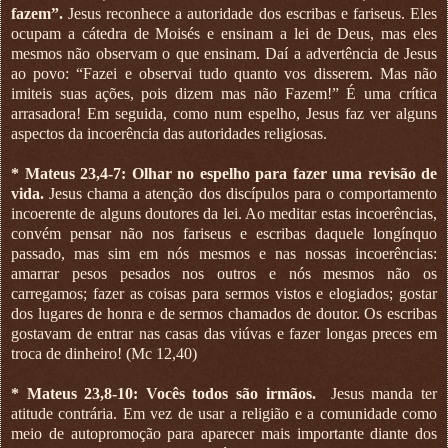
fazem”.
Jesus reconhece a autoridade dos escribas e fariseus. Eles
ocupam a cátedra de Moisés e ensinam a lei de Deus, mas eles
mesmos não observam o que ensinam. Daí a advertência de Jesus
ao povo: “Fazei e observai tudo quanto vos disserem. Mas não
imiteis suas ações, pois dizem mas não Fazem!” É uma crítica
arrasadora! Em seguida, como num espelho, Jesus faz ver alguns
aspectos da incoerência das autoridades religiosas.
* Mateus 23,4-7: Olhar no espelho para fazer uma revisão de
vida.
Jesus chama a atenção dos discípulos para o comportamento
incoerente de alguns doutores da lei. Ao meditar estas incoerências,
convém pensar não nos fariseus e escribas daquele longínquo
passado, mas sim em nós mesmos e nas nossas incoerências:
amarrar pesos pesados nos outros e nós mesmos não os
carregamos; fazer as coisas para sermos vistos e elogiados; gostar
dos lugares de honra e de sermos chamados de doutor. Os escribas
gostavam de entrar nas casas das viúvas e fazer longas preces em
troca de dinheiro! (Mc 12,40)
* Mateus 23,8-10: Vocês todos são irmãos.
Jesus manda ter
atitude contrária. Em vez de usar a religião e a comunidade como
meio de autopromoção para aparecer mais importante diante dos