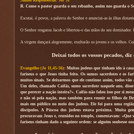
Salmo Responsorial: Jer 31
R. Como o pastor guarda o seu rebanho, assim nos guarda o S
Escutai, ó povos, a palavra do Senhor e anunciai-as às ilhas distan
O Senhor resgatou Jacob e libertou-o das mãos do seu dominador. 
A virgem dançará alegremente, exultarão os jovens e os velhos. Con
Deixai todos os vossos pecados, diz
Evangelho (Jo 11,45-56):
Muitos judeus que tinham ido à casa
fariseus o que Jesus tinha feito. Os sumos sacerdotes e os f
muitos sinais. Se deixarmos que ele continue assim, todos vão 
Um deles, chamado Caifás, sumo sacerdote naquele ano, disse
que perecer a nação inteira?». Caifás não falou isso por si me
e não só pela nação, mas também para reunir os filhos de Deu
mais em público no meio dos judeus. Ele foi para uma regi
discípulos. A Páscoa dos judeus estava próxima. Muita gen
procuravam Jesus e, reunidos no templo, comentavam: «Que vos
fariseus tinham dado a seguinte ordem: se alguém soubesse ond