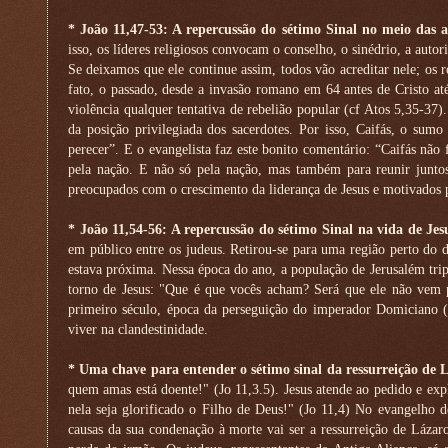
* João 11,47-53: A repercussão do sétimo Sinal no meio das 
isso, os líderes religiosos convocam o conselho, o sinédrio, a auto
Se deixamos que ele continue assim, todos vão acreditar nele; os
fato, o passado, desde a invasão romano em 64 antes de Cristo at
violência qualquer tentativa de rebelião popular (cf Atos 5,35-37
da posição privilegiada dos sacerdotes. Por isso, Caifás, o su
perecer”. E o evangelista faz este bonito comentário: “Caifás não
pela nação. E não só pela nação, mas também para reunir juntos
preocupados com o crescimento da liderança de Jesus e motivados
* João 11,54-56: A repercussão do sétimo Sinal na vida de Jes
em público entre os judeus. Retirou-se para uma região perto do 
estava próxima. Nessa época do ano, a população de Jerusalém tri
torno de Jesus: "Que é que vocês acham? Será que ele não vem 
primeiro século, época da perseguição do imperador Domiciano (8
viver na clandestinidade.
* Uma chave para entender o sétimo sinal da ressurreição de 
quem amas está doente!" (Jo 11,3.5). Jesus atende ao pedido e exp
nela seja glorificado o Filho de Deus!" (Jo 11,4) No evangelho d
causas da sua condenação à morte vai ser a ressurreição de Lázar