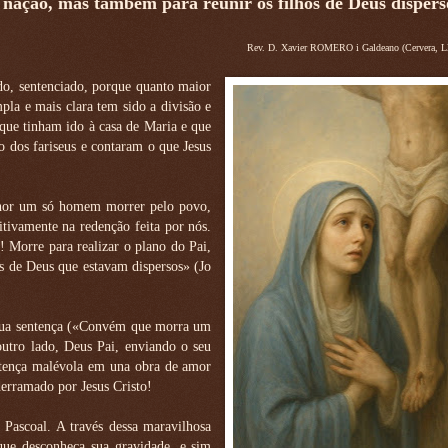
a nação, mas também para reunir os filhos de Deus dispers
Rev. D. Xavier ROMERO i Galdeano (Cervera, Ll
ado, sentenciado, porque quanto maior
la e mais clara tem sido a divisão e
 que tinham ido à casa de Maria e que
o dos fariseus e contaram o que Jesus
lhor um só homem morrer pelo povo,
itivamente na redenção feita por nós.
! Morre para realizar o plano do Pai,
os de Deus que estavam dispersos» (Jo
m sua sentença («Convém que morra um
 outro lado, Deus Pai, enviando o seu
entença malévola em una obra de amor
erramado por Jesus Cristo!
ascoal. A través dessa maravilhosa
rque desconheça sua gravidade, e sim