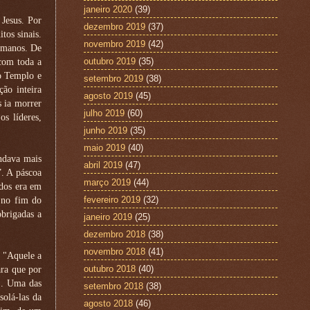
janeiro 2020
(39)
 Jesus. Por
dezembro 2019
(37)
tos sinais.
novembro 2019
(42)
romanos. De
outubro 2019
(35)
 com toda a
do Templo e
setembro 2019
(38)
ão inteira
agosto 2019
(45)
s ia morrer
julho 2019
(60)
s líderes,
junho 2019
(35)
maio 2019
(40)
andava mais
abril 2019
(47)
”. A páscoa
março 2019
(44)
odos era em
fevereiro 2019
(32)
 no fim do
brigadas a
janeiro 2019
(25)
dezembro 2018
(38)
novembro 2018
(41)
 "Aquele a
outubro 2018
(40)
ara que por
1). Uma das
setembro 2018
(38)
solá-las da
agosto 2018
(46)