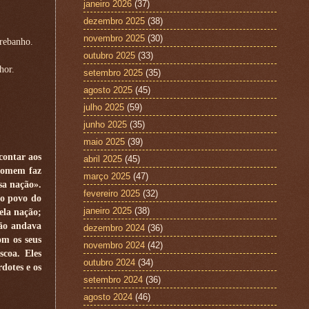
janeiro 2026
(37)
dezembro 2025
(38)
novembro 2025
(30)
 rebanho.
outubro 2025
(33)
hor.
setembro 2025
(35)
agosto 2025
(45)
julho 2025
(59)
junho 2025
(35)
maio 2025
(39)
contar aos
abril 2025
(45)
 homem faz
março 2025
(47)
sa nação».
fevereiro 2025
(32)
lo povo do
janeiro 2025
(38)
ela nação;
não andava
dezembro 2024
(36)
om os seus
novembro 2024
(42)
scoa. Eles
outubro 2024
(34)
dotes e os
setembro 2024
(36)
agosto 2024
(46)