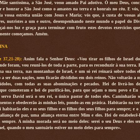
 Mãe santíssima, a São José, vosso amado Pai adotivo. Ó meu Deus, conc
 e honrar a São José como o amastes na terra e o honrais no céu. E vós, 
la vossa estreita união com Jesus e Maria; vós que, à custa de vossas 
ores, nutristes a um e outro, desempenhando neste mundo o papel do Di
çai-nos luz e graça para terminar com fruto estes devotos exercícios qu
emente começamos. Amém.
INA
z 37,21-28):
Assim fala o Senhor Deus: «Vou tirar os filhos de Israel d
nde foram, vou reuni-los de toda a parte, para os reconduzir à sua terra. F
a sua terra, nas montanhas de Israel, e um só rei reinará sobre todos e
 a ser duas nações, nem ficarão divididos em dois reinos. Não voltarão a 
ídolos, com todas as suas abominações e pecados. Hei de livrá-los d
s que cometeram e hei de purificá-los, para que sejam o meu povo e Eu 
servo David será o seu rei, o único pastor de todos eles. Caminharão 
tos e obedecerão às minhas leis, pondo-as em prática. Habitarão na ter
abitarão eles e os seus filhos e os filhos dos seus filhos para sempre; e o
liança de paz, uma aliança eterna entre Mim e eles. Hei de estabelecê-l
ra sempre. A minha morada será no meio deles: serei o seu Deus e eles s
rael, quando o meu santuário estiver no meio deles para sempre».