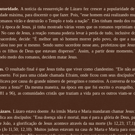
autoridade.
A notícia da ressurreição de Lázaro fez crescer a popularidade de
ridade máxima, para discernir o que fazer. Pois, “esse homem está realizando mui
 romanos virão e destruirão o Templo e toda a nação”. Eles tinham medo dos 
é à época de Jesus, já tinha mostrado várias vezes que os romanos reprimiam
). No caso de Jesus, a reação romana poderia levar à perda de tudo, inclusive 
mo sacerdote, decide: “É melhor um só homem morrer pelo povo, do que a naç
 falou isso por si mesmo. Sendo sumo sacerdote nesse ano, profetizou que Jesu
 os filhos de Deus que estavam dispersos”. Assim, a partir deste momento, o
 pelo medo dos romanos, decidem matar Jesus.
us.
O resultado final é que Jesus tinha que viver como clandestino. “Ele não 
deserto. Foi para uma cidade chamada Efraim, onde ficou com seus discípulos
plicava por causa do grande número de peregrinos e romeiros. A conversa de t
para a festa?" Da mesma maneira, na época em que foi escrito o evangelho,
1 a 96), as comunidades cristãs que traziam a vida para os outros viam-se o
Lázaro.
Lázaro estava doente. As irmãs Marta e Maria mandaram chamar Jesus:
lica aos discípulos: "Essa doença não é mortal, mas é para a glória de Deus, p
e João, a glorificação de Jesus acontece através da sua morte (Jo 12,23; 17,
o (Jo 11,50; 12,10). Muitos judeus estavam na casa de Marta e Maria para con