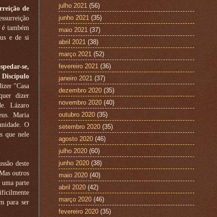
julho 2021
(56)
rreição de
junho 2021
(35)
essurreição
 e é também
maio 2021
(37)
us e de si
abril 2021
(38)
março 2021
(52)
fevereiro 2021
(36)
spedar-se,
 Discípulo
janeiro 2021
(37)
dizer "Casa
dezembro 2020
(35)
quer dizer
novembro 2020
(40)
e. Lázaro
outubro 2020
(35)
eus. Maria
unidade. O
setembro 2020
(35)
s que nele
agosto 2020
(46)
julho 2020
(60)
junho 2020
(38)
ussão deste
 Mas outros
maio 2020
(40)
e uma parte
abril 2020
(42)
ificilmente
março 2020
(46)
m para ser
fevereiro 2020
(35)