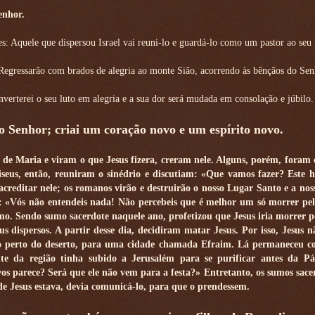
enhor.
tes: Aquele que dispersou Israel vai reuni-lo e guardá-lo como um pastor ao seu
Regressarão com brados de alegria ao monte Sião, acorrendo às bênçãos do Sen
verterei o seu luto em alegria e a sua dor será mudada em consolação e júbilo.
 o Senhor; criai um coração novo e um espírito novo.
 de Maria e viram o que Jesus fizera, creram nele. Alguns, porém, foram 
ariseus, então, reuniram o sinédrio e discutiam: «Que vamos fazer? Este
acreditar nele; os romanos virão e destruirão o nosso Lugar Santo e a nos
: «Vós não entendeis nada! Não percebeis que é melhor um só morrer pe
smo. Sendo sumo sacerdote naquele ano, profetizou que Jesus iria morrer p
s dispersos. A partir desse dia, decidiram matar Jesus. Por isso, Jesus 
ão perto do deserto, para uma cidade chamada Efraim. Lá permaneceu c
te da região tinha subido a Jerusalém para se purificar antes da Pá
 parece? Será que ele não vem para a festa?» Entretanto, os sumos sacer
e Jesus estava, devia comunicá-lo, para que o prendessem.