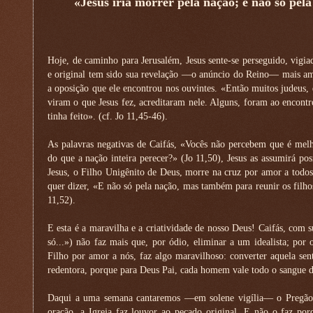
«Jesus iria morrer pela nação; e não só pel
Hoje, de caminho para Jerusalém, Jesus sente-se perseguido, vigi
e original tem sido sua revelação —o anúncio do Reino— mais amp
a oposição que ele encontrou nos ouvintes. «Então muitos judeus,
viram o que Jesus fez, acreditaram nele. Alguns, foram ao encontr
tinha feito». (cf. Jo 11,45-46).
As palavras negativas de Caifás, «Vocês não percebem que é me
do que a nação inteira perecer?» (Jo 11,50), Jesus as assumirá pos
Jesus, o Filho Unigênito de Deus, morre na cruz por amor a todos
quer dizer, «E não só pela nação, mas também para reunir os filh
11,52).
E esta é a maravilha e a criatividade de nosso Deus! Caifás, co
só...») não faz mais que, por ódio, eliminar a um idealista; por
Filho por amor a nós, faz algo maravilhoso: converter aquela s
redentora, porque para Deus Pai, cada homem vale todo o sangue d
Daqui a uma semana cantaremos —em solene vigília— o Pregão P
oração, a Igreja faz louvor ao pecado original. E não o faz po