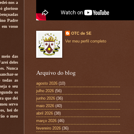
edei-nos a
ó glorioso
abençoadas
vino Padre
e em vosso
OTC de SE
Ver meu perfil completo
o meio das
arei deles
les. Nunca
Arquivo do blog
manchar-se
e todas as
agosto 2026
(10)
seja o seu
julho 2026
(56)
segundo os
ra que dei
junho 2026
(36)
 meu servo
maio 2026
(40)
os, hei de
abril 2026
(38)
erão o meu
março 2026
(46)
fevereiro 2026
(36)