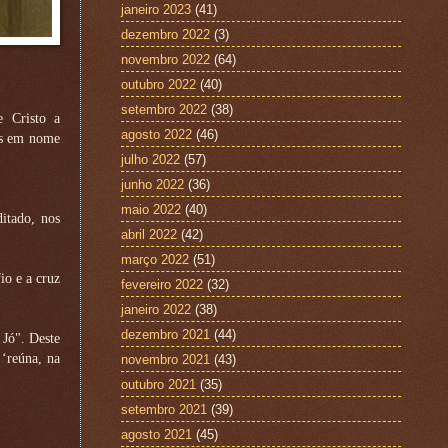
janeiro 2023
(41)
dezembro 2022
(3)
novembro 2022
(64)
outubro 2022
(40)
setembro 2022
(38)
e Cristo a
agosto 2022
(46)
-os em nome
julho 2022
(57)
junho 2022
(36)
maio 2022
(40)
itado, nos
abril 2022
(42)
março 2022
(51)
io e a cruz
fevereiro 2022
(32)
janeiro 2022
(38)
dezembro 2021
(44)
 Jó". Deste
‘reúna, na
novembro 2021
(43)
outubro 2021
(35)
setembro 2021
(39)
agosto 2021
(45)