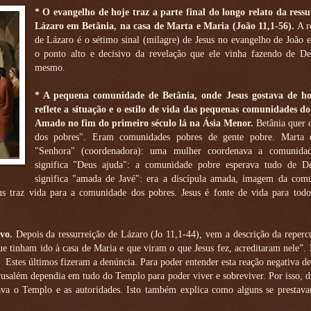
* O evangelho de hoje traz a parte final do longo relato da ressu
Lázaro em Betânia, na casa de Marta e Maria (João 11,1-56).
A r
de Lázaro é o sétimo sinal (milagre) de Jesus no evangelho de João
o ponto alto e decisivo da revelação que ele vinha fazendo de De
mesmo.
* A pequena comunidade de Betânia, onde Jesus gostava de ho
reflete a situação e o estilo de vida das pequenas comunidades do
Amado no fim do primeiro século lá na Ásia Menor.
Betânia quer 
dos pobres". Eram comunidades pobres de gente pobre. Marta 
"Senhora" (coordenadora): uma mulher coordenava a comunidad
significa "Deus ajuda": a comunidade pobre esperava tudo de D
significa "amada de Javé": era a discípula amada, imagem da com
sus traz vida para a comunidade dos pobres. Jesus é fonte de vida para todo
ovo.
Depois da ressurreição de Lázaro (Jo 11,1-44), vem a descrição da reperc
e tinham ido à casa de Maria e que viram o que Jesus fez, acreditaram nele”.
Estes últimos fizeram a denúncia. Para poder entender esta reação negativa d
usalém dependia em tudo do Templo para poder viver e sobreviver. Por isso, d
cava o Templo e as autoridades. Isto também explica como alguns se prestava