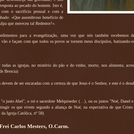
esposta ao pecado do homem. Isto é,
 com o sacrifício pessoal e com a
 sábado: «Que assombroso benefício de
ulpa que mereceu tal Redentor!».
mpedimentos para a evangelização, uma vez que nós também recebemos d
to, vão e façam com que todos os povos se tornem meus discípulos, batizando
odas as igrejas, no mistério do pão e do vinho, morto, nos alimenta; acred
de Brescia)
devem de ser encaradas com a certeza de que Jesus é o Senhor, e este é o desaf
o justo Abel", o rei e sacerdote Melquisedec (…), ou os justos "Noé, Danel e
tingir os que vivem segundo a aliança de Noé, na expectativa de que Cristo 
 da Igreja Católica, nº 58)
 Frei Carlos Mesters, O.Carm.