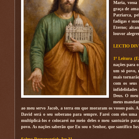
Maria, vossa
graça de amar
Patriarca, pe
fadigas e su
Eterno; alcan
louvor alegr
LECTIO DIV
1ª Leitura (E
nações para o
um só povo, n
mais tornarão
com os seus 
infidelidade
Deus. O meu 
meus mandamen
ao meu servo Jacob, a terra em que moraram os vossos pais. Aí h
David será o seu soberano para sempre. Farei com eles uma a
multiplicá-los e colocarei no meio deles o meu santuário pa
povo. As nações saberão que Eu sou o Senhor, que santifico Is