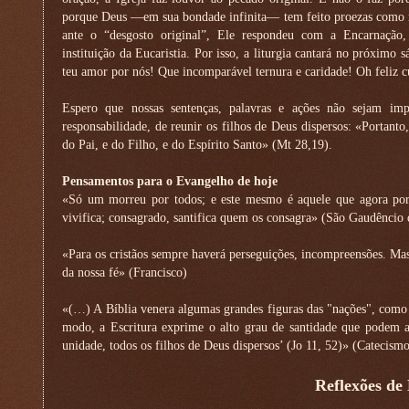
porque Deus —em sua bondade infinita— tem feito proezas como r
ante o “desgosto original”, Ele respondeu com a Encarnação,
instituição da Eucaristia. Por isso, a liturgia cantará no próximo
teu amor por nós! Que incomparável ternura e caridade! Oh feliz c
Espero que nossas sentenças, palavras e ações não sejam i
responsabilidade, de reunir os filhos de Deus dispersos: «Portan
do Pai, e do Filho, e do Espírito Santo» (Mt 28,19).
Pensamentos para o Evangelho de hoje
«Só um morreu por todos; e este mesmo é aquele que agora por t
vivifica; consagrado, santifica quem os consagra» (São Gaudêncio 
«Para os cristãos sempre haverá perseguições, incompreensões. Mas 
da nossa fé» (Francisco)
«(…) A Bíblia venera algumas grandes figuras das "nações", como "
modo, a Escritura exprime o alto grau de santidade que podem a
unidade, todos os filhos de Deus dispersos’ (Jo 11, 52)» (Catecismo
Reflexões de