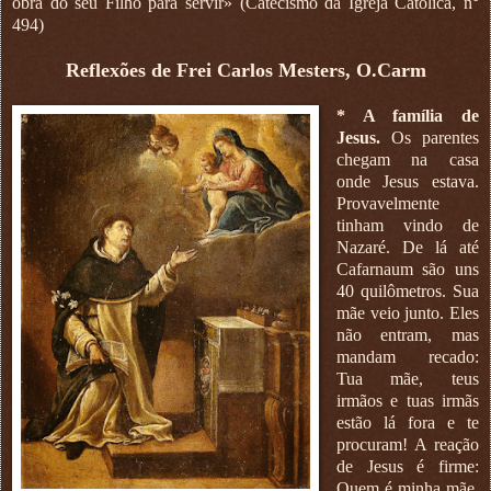
obra do seu Filho para servir» (Catecismo da Igreja Católica, n°
494)
Reflexões de Frei Carlos Mesters, O.Carm
* A família de
Jesus.
Os parentes
chegam na casa
onde Jesus estava.
Provavelmente
tinham vindo de
Nazaré. De lá até
Cafarnaum são uns
40 quilômetros. Sua
mãe veio junto. Eles
não entram, mas
mandam recado:
Tua mãe, teus
irmãos e tuas irmãs
estão lá fora e te
procuram! A reação
de Jesus é firme:
Quem é minha mãe,