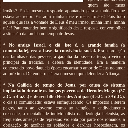
quem são meus
irmãos? E ele mesmo responde apontando para a multidão que
estava ao redor: Eis aqui minha mãe e meus irmãos! Pois todo
aquele que faz a vontade de Deus é meu irmão, minha irmã, minha
mãe! Para entender bem o significado desta resposta convém olhar
a situação da família no tempo de Jesus.
* No antigo Israel, o clã, isto é, a grande família (a
comunidade), era a base da convivência social.
Era a proteção
das famílias e das pessoas, a garantia da posse da terra, o veículo
principal da tradição, a defesa da identidade. Era a maneira
concreta do povo daquela época encarnar o amor de Deus no amor
ao próximo. Defender o clã era o mesmo que defender a Aliança.
* Na Galileia do tempo de Jesus, por causa do sistema
implantado durante os longos governos de Herodes Magno (37
a.C. a 4 a.C.) e de seu filho Herodes Antipas (4 a.C. a 39 d.C.),
o clã (a comunidade) estava enfraquecendo. Os impostos a serem
pagos, tanto ao governo como ao templo, o endividamento
crescente, a mentalidade individualista da ideologia helenista, as
frequentes ameaças de repressão violenta por parte dos romanos, a
obrigação de acolher os soldados e dar-lhes hospedagem, os