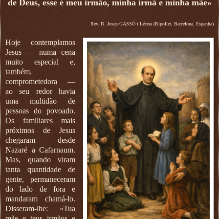
de Deus, esse é meu irmão, minha irmã e minha mãe»
Rev. D. Josep GASSÓ i Lécera (Ripollet, Barcelona, Espanha)
Hoje contemplamos
Jesus — numa cena
muito especial e,
também,
comprometedora —
ao seu redor havia
uma multidão de
pessoas do povoado.
Os familiares mais
próximos de Jesus
chegaram desde
Nazaré a Cafarnaum.
Mas, quando viram
tanta quantidade de
gente, permaneceram
do lado de fora e
mandaram chamá-lo.
Disseram-lhe: «Tua
mãe e teus irmãos e