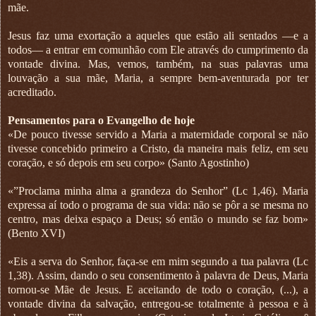
mãe.
Jesus faz uma exortação a aqueles que estão ali sentados —e a
todos— a entrar em comunhão com Ele através do cumprimento da
vontade divina. Mas, vemos, também, na suas palavras uma
louvação a sua mãe, Maria, a sempre bem-aventurada por ter
acreditado.
Pensamentos para o Evangelho de hoje
«De pouco tivesse servido a Maria a maternidade corporal se não
tivesse concebido primeiro a Cristo, da maneira mais feliz, em seu
coração, e só depois em seu corpo» (Santo Agostinho)
«”Proclama minha alma a grandeza do Senhor” (Lc 1,46). Maria
expressa aí todo o programa de sua vida: não se pôr a se mesma no
centro, mas deixa espaço a Deus; só então o mundo se faz bom»
(Bento XVI)
«Eis a serva do Senhor, faça-se em mim segundo a tua palavra (Lc
1,38). Assim, dando o seu consentimento à palavra de Deus, Maria
tornou-se Mãe de Jesus. E aceitando de todo o coração, (...), a
vontade divina da salvação, entregou-se totalmente à pessoa e à