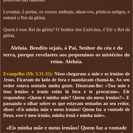
Levantai, ó portas, os vossos umbrais, alteai-vos, pórticos antigos, e
entrará o Rei da glória.
Quem é esse Rei da glória? O Senhor dos Exércitos, é Ele o Rei da
glória.
Aleluia. Bendito sejais, ó Pai, Senhor do céu e da
terra, porque revelastes aos pequeninos os mistérios do
reino. Aleluia.
Evangelho (Mc 3,31-35):
Nisso chegaram a mãe e os irmãos de
Jesus. Ficaram do lado de fora e mandaram chamá-lo. Ao seu
redor estava sentada muita gente. Disseram-lhe: «Tua mãe e
teus irmãos e irmãs estão lá fora e te procuram». Ele
respondeu: «Quem é minha mãe? Quem são meus irmãos?». E
passando o olhar sobre os que estavam sentados ao seu redor,
disse: «Eis minha mãe e meus irmãos! Quem faz a vontade de
Deus, esse é meu irmão, minha irmã e minha mãe».
«Eis minha mãe e meus irmãos! Quem faz a vontade