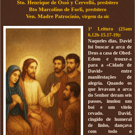
Sto. Henrique de Ossó y Cervelló,
presbítero
Bto Marcolino de Forli,
presbítero
Ven. Madre Patrocínio,
virgem da oic
1ª Leitura (2Sam
6,12b-15.17-19):
Naqueles dias, David
foi buscar a arca de
Deus a casa de Obed-
Edom e trouxe-a
para a «Cidade de
David» entre
manifestações de
alegria. Quando os
que levavam a arca
do Senhor deram seis
passos, imolou um
boi e um vitelo
cevado. David,
cingido de humeral
de linho, dançava
com todo o