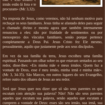
irmãs estão lá fora e te
procuram» (Mc 3,32).
Na resposta de Jesus, como veremos, não há nenhum motivo para
rechaçar os seus familiares. Jesus tinha se afastado deles para seguir
o chamado divino e mostra agora que também internamente
renunciou a eles: não por frialdade de sentimentos ou por
menosprezo dos vínculos familiares, senão porque pertence
completamente a Deus Pai. Jesus Cristo fez Ele mesmo,
pessoalmente, aquilo que justamente pede aos seus discípulos.
Em vez da sua família da terra, Jesus escolheu uma família
espiritual. Passando um olhar sobre os que estavam sentados ao seu
redor, disse-lhes: «Eis minha mãe e meus irmãos. Quem faz a
vontade de Deus, esse é meu irmão, minha irmã e minha mãe».
(Mc 3, 34-35). São Marcos, em outros lugares do seu Evangelho,
refere outro dos olhares de Jesus ao seu redor.
Será que Jesus quer nos dizer que só são seus parentes os que
escutam com atenção sua palavra? Não! Não são seus parentes
aqueles que escutam sua palavra, senão aqueles que escutam e
cumprem a vontade de Deus: esses são seu irmão, sua irmã, sua