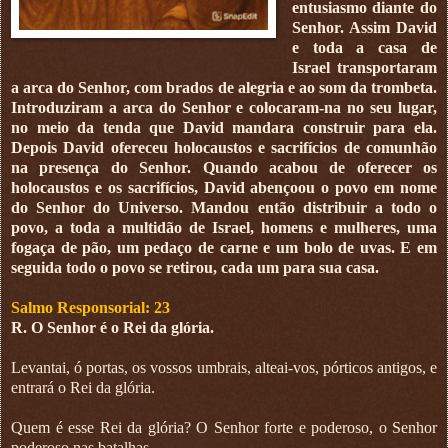
entusiasmo diante do
Senhor. Assim David
e toda a casa de
Israel transportaram
a arca do Senhor, com brados de alegria e ao som da trombeta.
Introduziram a arca do Senhor e colocaram-na no seu lugar,
no meio da tenda que David mandara construir para ela.
Depois David ofereceu holocaustos e sacrifícios de comunhão
na presença do Senhor. Quando acabou de oferecer os
holocaustos e os sacrifícios, David abençoou o povo em nome
do Senhor do Universo. Mandou então distribuir a todo o
povo, a toda a multidão de Israel, homens e mulheres, uma
fogaça de pão, um pedaço de carne e um bolo de uvas. E em
seguida todo o povo se retirou, cada um para sua casa.
Salmo Responsorial: 23
R. O Senhor é o Rei da glória.
Levantai, ó portas, os vossos umbrais, alteai-vos, pórticos antigos, e
entrará o Rei da glória.
Quem é esse Rei da glória? O Senhor forte e poderoso, o Senhor
poderoso nas batalhas.