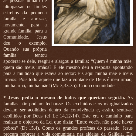
as pessoas tinham de
ultrapassar os limites
estreitos da pequena
família e abrir-se,
novamente, para a
grande família, para a
Comunidade. Jesus
deu o exemplo.
Quando sua própria
família tentou
apoderar-se dele, reagiu e alargou a família: “Quem é minha mãe,
quem são meus irmãos? E ele mesmo deu a resposta apontando
para a multidão que estava ao redor: Eis aqui minha mãe e meus
irmãos! Pois todo aquele que faz a vontade de Deus é meu irmão,
minha irmã, minha mãe! (Mc 3,33-35). Criou comunidade.
* Jesus pedia o mesmo de todos que queriam segui-lo.
As
famílias não podiam fechar-se. Os excluídos e os marginalizados
deviam ser acolhidos dentro da convivência e, assim, sentir-se
acolhidos por Deus (cf Lc 14,12-14). Este era o caminho para
realizar o objetivo da Lei que dizia: “Entre vocês, não pode haver
pobres” (Dt 15,4). Como os grandes profetas do passado, Jesus
procura reforçar a vida comunitária nas aldeias da Galileia. Ele