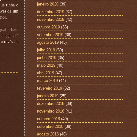
janeiro 2020
(39)
que tinha o
ravés de um
dezembro 2019
(37)
mor.
novembro 2019
(42)
outubro 2019
(35)
gual!
Este
setembro 2019
(38)
chegar até
através da
agosto 2019
(45)
julho 2019
(60)
junho 2019
(35)
maio 2019
(40)
abril 2019
(47)
março 2019
(44)
fevereiro 2019
(32)
janeiro 2019
(25)
dezembro 2018
(38)
novembro 2018
(41)
outubro 2018
(40)
setembro 2018
(38)
agosto 2018
(46)