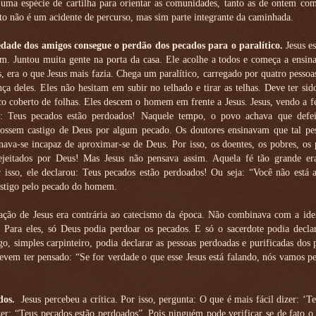
uma espécie de cartilha para orientar as comunidades, tanto as de ontem co
ito não é um acidente de percurso, mas sim parte integrante da caminhada.
iedade dos amigos consegue o perdão dos pecados para o paralítico.
Jesus es
. Juntou muita gente na porta da casa. Ele acolhe a todos e começa a ensina
, era o que Jesus mais fazia. Chega um paralítico, carregado por quatro pessoas
nça deles. Eles não hesitam em subir no telhado e tirar as telhas. Deve ter si
co coberto de folhas. Eles descem o homem em frente a Jesus. Jesus, vendo a fé
co: Teus pecados estão perdoados! Naquele tempo, o povo achava que defeit
 fossem castigo de Deus por algum pecado. Os doutores ensinavam que tal pe
nava-se incapaz de aproximar-se de Deus. Por isso, os doentes, os pobres, os p
rejeitados por Deus! Mas Jesus não pensava assim. Aquela fé tão grande er
 isso, ele declarou: Teus pecados estão perdoados! Ou seja: “Você não está 
astigo pelo pecado do homem.
ção de Jesus era contrária ao catecismo da época. Não combinava com a idei
 Para eles, só Deus podia perdoar os pecados. E só o sacerdote podia decla
, simples carpinteiro, podia declarar as pessoas perdoadas e purificadas dos
devem ter pensado: “Se for verdade o que esse Jesus está falando, nós vamos p
dos.
Jesus percebeu a crítica. Por isso, pergunta: O que é mais fácil dizer: ‘T
zer: “Teus pecados estão perdoados”. Pois ninguém pode verificar se de fato o