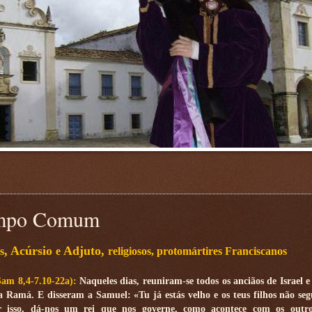
Tempo Comum
, Acúrsio
Adjuto,
s
e
religiosos, protomártires Franciscanos
Sam 8,4-7.10-22a):
Naqueles dias, reuniram-se todos os anciãos de Israel e
 Ramá. E disseram a Samuel: «Tu já estás velho e os teus filhos não se
r isso, dá-nos um rei que nos governe, como acontece com os outro