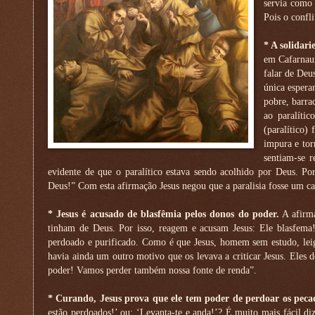
servia como 
Pois o confl
* A solidar
em Cafarnaum
falar de Deus
única espera
pobre, barra
ao paralíti
(paralítico)
impura e tor
sentiam-se 
evidente de que o paralítico estava sendo acolhido por Deus. Por
Deus!” Com esta afirmação Jesus negou que a paralisia fosse um c
* Jesus é acusado de blasfêmia pelos donos do poder.
A afirma
tinham de Deus. Por isso, reagem e acusam Jesus: Ele blasfema!
perdoado e purificado. Como é que Jesus, homem sem estudo, leigo
havia ainda um outro motivo que os levava a criticar Jesus. Eles 
poder! Vamos perder também nossa fonte de renda”.
* Curando, Jesus prova que ele tem poder de perdoar os peca
estão perdoados!’ ou: ‘Levanta-te e anda!’? É muito mais fácil di