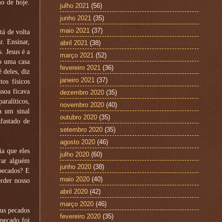
mo de hoje.
julho 2021
(56)
junho 2021
(35)
maio 2021
(37)
tá de volta
r. Ensinar,
abril 2021
(38)
. Jesus é a
março 2021
(52)
do uma casa
fevereiro 2021
(36)
 deles, diz
janeiro 2021
(37)
os físicos
ssoa ficava
dezembro 2020
(35)
aralíticos,
novembro 2020
(40)
a um sinal
outubro 2020
(35)
afastado de
setembro 2020
(35)
agosto 2020
(46)
a que eles
julho 2020
(60)
rar alguém
junho 2020
(38)
 pecados? E
maio 2020
(40)
erder nosso
abril 2020
(42)
março 2020
(46)
eus pecados
fevereiro 2020
(35)
 pecado foi