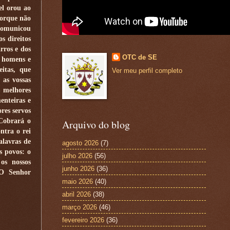
el orou ao
porque não
 comunicou
s direitos
rros e dos
OTC de SE
l homens e
itas, que
Ver meu perfil completo
 as vossas
s melhores
enteiras e
res servos
 Cobrará o
Arquivo do blog
ntra o rei
alavras de
agosto 2026
(7)
s povos: o
julho 2026
(56)
os nossos
junho 2026
(36)
 O Senhor
maio 2026
(40)
abril 2026
(38)
março 2026
(46)
fevereiro 2026
(36)