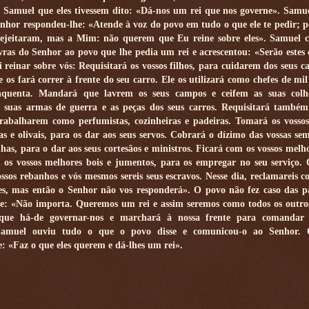
 Samuel que eles tivessem dito: «Dá-nos um rei que nos governe». Samu
enhor respondeu-lhe: «Atende à voz do povo em tudo o que ele te pedir; 
 rejeitaram, mas a Mim: não querem que Eu reine sobre eles». Samuel
vras do Senhor ao povo que lhe pedia um rei e acrescentou: «Serão estes o
i reinar sobre vós: Requisitará os vossos filhos, para cuidarem dos seus ca
 e os fará correr à frente do seu carro. Ele os utilizará como chefes de mi
nquenta. Mandará que lavrem os seus campos e ceifem as suas colhe
 suas armas de guerra e as peças dos seus carros. Requisitará também
 trabalharem como perfumistas, cozinheiras e padeiras. Tomará os vosso
s e olivais, para os dar aos seus servos. Cobrará o dízimo das vossas sem
nhas, para o dar aos seus cortesãos e ministros. Ficará com os vossos melho
m os vossos melhores bois e jumentos, para os empregar no seu serviço.
ssos rebanhos e vós mesmos sereis seus escravos. Nesse dia, reclamareis co
tes, mas então o Senhor não vos responderá». O povo não fez caso das p
se: «Não importa. Queremos um rei e assim seremos como todos os outro
 que há-de governar-nos e marchará à nossa frente para comandar 
Samuel ouviu tudo o que o povo disse e comunicou-o ao Senhor.
: «Faz o que eles querem e dá-lhes um rei».