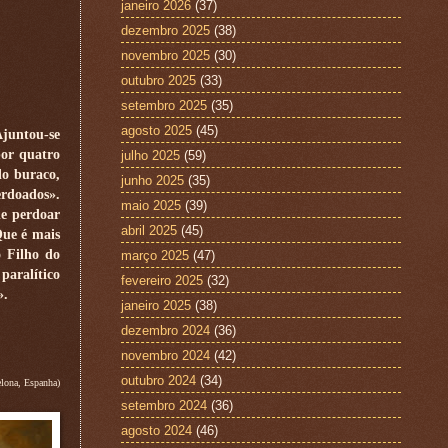
janeiro 2026
(37)
dezembro 2025
(38)
novembro 2025
(30)
outubro 2025
(33)
setembro 2025
(35)
agosto 2025
(45)
Ajuntou-se
por quatro
julho 2025
(59)
lo buraco,
junho 2025
(35)
erdoados».
maio 2025
(39)
de perdoar
abril 2025
(45)
Que é mais
o Filho do
março 2025
(47)
paralítico
fevereiro 2025
(32)
».
janeiro 2025
(38)
dezembro 2024
(36)
novembro 2024
(42)
outubro 2024
(34)
lona, Espanha)
setembro 2024
(36)
agosto 2024
(46)