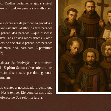
o. Dá-lhes certamente ajuda a nível
mas — no fundo— procura o melhor e o
e é capaz até de perdoar os pecados e
axativamente: «Filho, os teus pecados
o perdão dos pecados —que dispensa
ável” aos nossos olhos físicos. Como
pois de declarar o perdão dos pecados
tua maca, e vai para casa! O paralítico
2).
alavras da absolvição que o ministro
o Espírito Santo») Jesus oferece-nos
dão dos nossos pecados, garantia
farnaum.
 crentes a necessidade urgente que
. Neste tempo, Ele convida-nos a não
oferece no Seu seio, na Igreja.