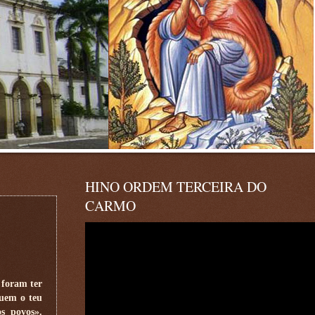
HINO ORDEM TERCEIRA DO
CARMO
 foram ter
guem o teu
s povos».