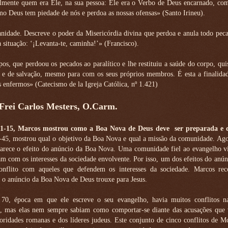
lmente quem era Ele, na sua pessoa: Ele era o Verbo de Deus encarnado, com
 Deus tem piedade de nós e perdoa as nossas ofensas» (Santo Irineu).
anidade. Descreve o poder da Misericórdia divina que perdoa e anula todo pe
 situação: ‘¡Levanta-te, caminha!’» (Francisco).
os, que perdoou os pecados ao paralítico e lhe restituiu a saúde do corpo, qui
ra e de salvação, mesmo para com os seus próprios membros. É esta a finalida
 enfermos» (Catecismo de la Igreja Católica, nº 1.421)
 Frei Carlos Mesters, O.Carm.
1-15, Marcos mostrou como a Boa Nova de Deus deve
ser preparada e 
45, mostrou qual o objetivo da Boa Nova e qual a missão da comunidade. Ag
parece o efeito do anúncio da Boa Nova. Uma comunidade fiel ao evangelho v
am com os interesses da sociedade envolvente. Por isso, um dos efeitos do anú
nflito com aqueles que defendem os interesses da sociedade. Marcos rec
e o anúncio da Boa Nova de Deus trouxe para Jesus.
0, época em que ele escreve o seu evangelho, havia muitos conflitos n
, mas elas nem sempre sabiam como comportar-se diante das acusações que
toridades romanas e dos líderes judeus. Este conjunto de cinco conflitos de M