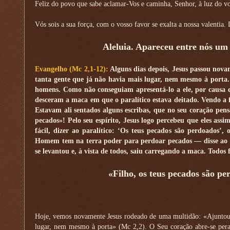
Feliz do povo que sabe aclamar-Vos e caminha, Senhor, à luz do vos
Vós sois a sua força, com o vosso favor se exalta a nossa valentia.
Aleluia. Apareceu entre nós um 
Evangelho (Mc 2,1-12):
Alguns dias depois, Jesus passou nova
tanta gente que já não havia mais lugar, nem mesmo à porta. 
homens. Como não conseguiam apresentá-lo a ele, por causa d
desceram a maca em que o paralítico estava deitado. Vendo a fé
Estavam ali sentados alguns escribas, que no seu coração pe
pecados»! Pelo seu espírito, Jesus logo percebeu que eles assi
fácil, dizer ao paralítico: ‘Os teus pecados são perdoados’
Homem tem na terra poder para perdoar pecados — disse ao par
se levantou e, à vista de todos, saiu carregando a maca. Todo
«Filho, os teus pecados são pe
Hoje, vemos novamente Jesus rodeado de uma multidão: «Ajuntou-
lugar, nem mesmo à porta» (Mc 2,2). O Seu coração abre-se peran