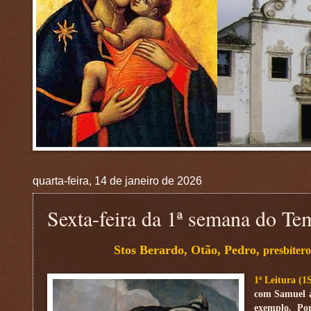
quarta-feira, 14 de janeiro de 2026
Sexta-feira da 1ª semana do 
Stos Berardo, Otão, Pedro,
presbítero
1ª Leitura (1
com Samuel a
exemplo. Po