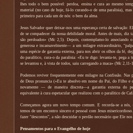
lhes todo o bem possível: perdoa, ensina e cura ao mesmo temp
material (no caso de hoje, fá-lo curando-o de uma paralisia), 
primeiro para cada um de nós: o bem da alma.
Jesus Salvador quer deixar-nos uma esperança certa de salvação: El
de se compadecer da nossa debilidade moral. Antes de mais, diz t
são perdoados» (Mc 2,5). Depois, contemplamo-lo associando 
generosa e incansavelmente— a um milagre extraordinário, “palp
uma espécie de garantia externa, para nos abrir os olhos da fé, de
do paralítico, cura-o da paralisia: «Eu te digo: levanta-te, pega a 
se levantou e, à vista de todos, saiu carregando a maca» (Mc 2,11-1
Podemos reviver frequentemente este milagre na Confissão. Nas p
de Deus pronuncia («Eu te absolvo em nome do Pai, do Filho e d
novamente — de maneira discreta—a garantia externa do per
equivalente à cura espetacular que realizou com o paralítico de Ca
Começamos agora um novo tempo comum. E recorda-se a nós, os
temos de um encontro sincero e pessoal com Jesus misericordioso
fazer “descontos”, a não descuidar o perdão necessário que Ele nos 
Pensamentos para o Evangelho de hoje