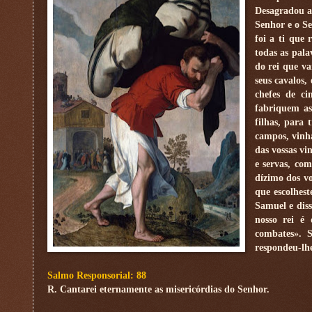
Desagradou a
Senhor e o S
foi a ti que
todas as pala
do rei que va
seus cavalos,
chefes de ci
fabriquem as
filhas, para
campos, vinha
das vossas vi
e servas, co
dízimo dos vo
que escolhes
Samuel e dis
nosso rei é
combates». 
respondeu-lhe
Salmo Responsorial: 88
R. Cantarei eternamente as misericórdias do Senhor.