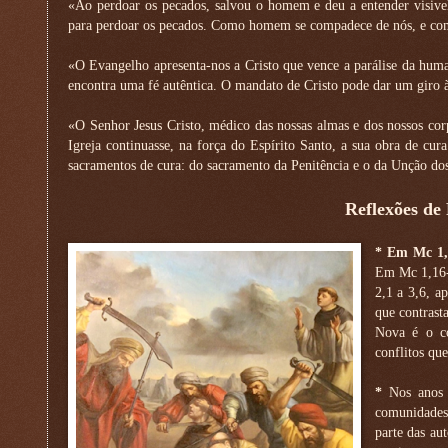
«Ao perdoar os pecados, salvou o homem e deu a entender visive
para perdoar os pecados. Como homem se compadece de nós, e como
«O Evangelho apresenta-nos a Cristo que vence a parálise da hum
encontra uma fé autêntica. O mandato de Cristo pode dar um giro à
«O Senhor Jesus Cristo, médico das nossas almas e dos nossos corp
Igreja continuasse, na força do Espírito Santo, a sua obra de cu
sacramentos de cura: do sacramento da Penitência e o da Unção dos
Reflexões de
* Em Mc 1,
Em Mc 1,16-
2,1 a 3,6, a
que contrast
Nova é o co
conflitos qu
*
Nos anos 7
comunidades
parte das au