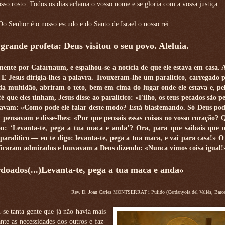
so rosto. Todos os dias aclama o vosso nome e se gloria com a vossa justiça.
 Do Senhor é o nosso escudo e do Santo de Israel o nosso rei.
grande profeta: Deus visitou o seu povo. Aleluia.
mente por Cafarnaum, e espalhou-se a notícia de que ele estava em casa. 
E Jesus dirigia-lhes a palavra. Trouxeram-lhe um paralítico, carregado 
a multidão, abriram o teto, bem em cima do lugar onde ele estava e, pe
 que eles tinham, Jesus disse ao paralítico: «Filho, os teus pecados são p
nsavam: «Como pode ele falar deste modo? Está blasfemando. Só Deus po
m pensavam e disse-lhes: «Por que pensais essas coisas no vosso coração? 
, ou: ‘Levanta-te, pega a tua maca e anda’? Ora, para que saibais que 
alítico — eu te digo: levanta-te, pega a tua maca, e vai para casa!» O 
s ficaram admirados e louvavam a Deus dizendo: «Nunca vimos coisa igual!
rdoados(...)Levanta-te, pega a tua maca e anda»
Rev. D. Joan Carles MONTSERRAT i Pulido (Cerdanyola del Vallès, Barce
se tanta gente que já não havia mais
te as necessidades dos outros e faz-