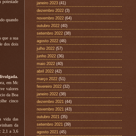
 potestade
janeiro 2023
(41)
dezembro 2022
(3)
novembro 2022
(64)
cado quando
outubro 2022
(40)
setembro 2022
(38)
s que a sua
agosto 2022
(46)
de dos dois
julho 2022
(57)
junho 2022
(36)
maio 2022
(40)
abril 2022
(42)
divulgada.
março 2022
(51)
ora, em Mc
fevereiro 2022
(32)
ive valores
janeiro 2022
(38)
ncio da Boa
olhe cinco
dezembro 2021
(44)
novembro 2021
(43)
outubro 2021
(35)
a vida das
setembro 2021
(39)
 vinham da
c 2,1 a 3,6
agosto 2021
(45)