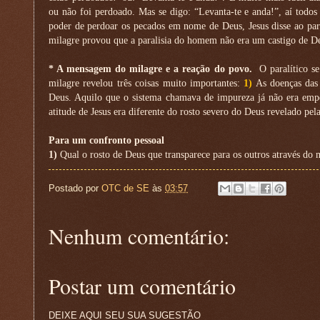
ou não foi perdoado. Mas se digo: “Levanta-te e anda!”, aí todos 
poder de perdoar os pecados em nome de Deus, Jesus disse ao par
milagre provou que a paralisia do homem não era um castigo de De
* A mensagem do milagre e a reação do povo.
O paralítico s
milagre revelou três coisas muito importantes:
1)
As doenças das 
Deus. Aquilo que o sistema chamava de impureza já não era emp
atitude de Jesus era diferente do rosto severo do Deus revelado pela
Para um confronto pessoal
1)
Qual o rosto de Deus que transparece para os outros através d
Postado por
OTC de SE
às
03:57
Nenhum comentário:
Postar um comentário
DEIXE AQUI SEU SUA SUGESTÃO