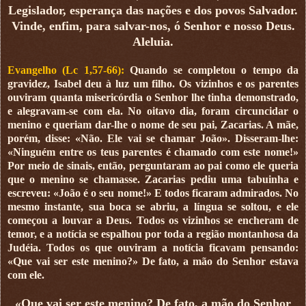
Legislador, esperança das nações e dos povos Salvador.
Vinde, enfim, para salvar-nos, ó Senhor e nosso Deus.
Aleluia.
Evangelho (Lc 1,57-66):
Quando se completou o tempo da
gravidez, Isabel deu à luz um filho. Os vizinhos e os parentes
ouviram quanta misericórdia o Senhor lhe tinha demonstrado,
e alegravam-se com ela. No oitavo dia, foram circuncidar o
menino e queriam dar-lhe o nome de seu pai, Zacarias. A mãe,
porém, disse: «Não. Ele vai se chamar João». Disseram-lhe:
«Ninguém entre os teus parentes é chamado com este nome!»
Por meio de sinais, então, perguntaram ao pai como ele queria
que o menino se chamasse. Zacarias pediu uma tabuinha e
escreveu: «João é o seu nome!» E todos ficaram admirados. No
mesmo instante, sua boca se abriu, a língua se soltou, e ele
começou a louvar a Deus. Todos os vizinhos se encheram de
temor, e a notícia se espalhou por toda a região montanhosa da
Judéia. Todos os que ouviram a notícia ficavam pensando:
«Que vai ser este menino?» De fato, a mão do Senhor estava
com ele.
«Que vai ser este menino? De fato, a mão do Senhor