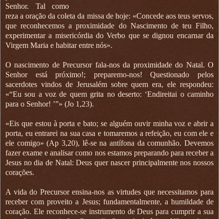
Senhor. Tal como
reza a oração da coleta da missa de hoje: «Concede aos teus servos,
que reconhecemos a proximidade do Nascimento de teu Filho,
experimentar a misericórdia do Verbo que se dignou encarnar da
Virgem Maria e habitar entre nós».
O nascimento de Precursor fala-nos da proximidade do Natal. O
Senhor está próximo!; preparemo-nos! Questionado pelos
sacerdotes vindos de Jerusalém sobre quem era, ele respondeu:
«“Eu sou a voz de quem grita no deserto: ‘Endireitai o caminho
para o Senhor! ’”» (Jo 1,23).
«Eis que estou à porta e bato; se alguém ouvir minha voz e abrir a
porta, eu entrarei na sua casa e tomaremos a refeição, eu com ele e
ele comigo» (Ap 3,20), lê-se na antífona da comunhão. Devemos
fazer exame e analisar como nos estamos preparando para receber a
Jesus no dia de Natal: Deus quer nascer principalmente nos nossos
corações.
A vida do Precursor ensina-nos as virtudes que necessitamos para
receber com proveito a Jesus; fundamentalmente, a humildade de
coração. Ele reconhece-se instrumento de Deus para cumprir a sua