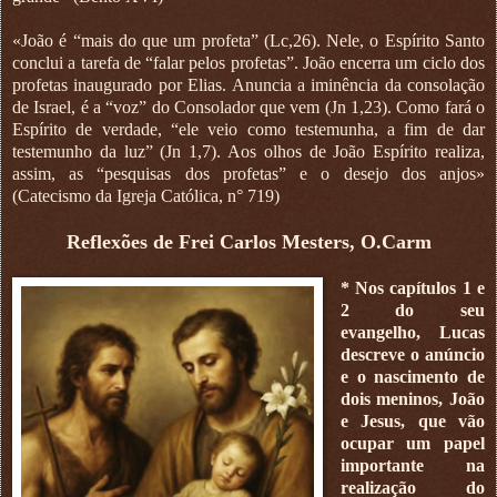
«João é “mais do que um profeta” (Lc,26). Nele, o Espírito Santo
conclui a tarefa de “falar pelos profetas”. João encerra um ciclo dos
profetas inaugurado por Elias. Anuncia a iminência da consolação
de Israel, é a “voz” do Consolador que vem (Jn 1,23). Como fará o
Espírito de verdade, “ele veio como testemunha, a fim de dar
testemunho da luz” (Jn 1,7). Aos olhos de João Espírito realiza,
assim, as “pesquisas dos profetas” e o desejo dos anjos»
(Catecismo da Igreja Católica, n° 719)
Reflexões de Frei Carlos Mesters, O.Carm
* Nos capítulos 1 e
2 do seu
evangelho, Lucas
descreve o anúncio
e o nascimento de
dois meninos, João
e Jesus, que vão
ocupar um papel
importante na
realização do