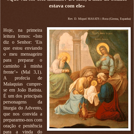
estava com ele»
Rev. D. Miquel MASATS i Roca (Girona, Espanha)
Hoje, na primeira
leitura lemos: «Isto
diz o Senhor: ‘Eis
que estou enviando
o meu mensageiro
para preparar o
caminho à minha
frente’» (Mal 3,1).
A profecia de
Malaquias cumpre-
se em João Batista.
É um dos principais
personagens da
liturgia do Advento,
que nos convida a
prepararmo-nos com
oração e penitência
para a vinda do