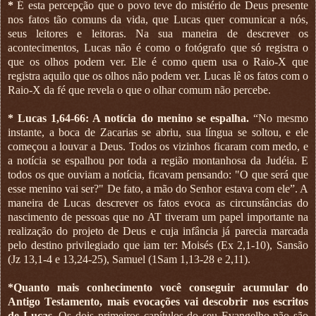
*
É esta percepção que o povo teve do mistério de Deus presente
nos fatos tão comuns da vida, que Lucas quer comunicar a nós,
seus leitores e leitoras. Na sua maneira de descrever os
acontecimentos, Lucas não é como o fotógrafo que só registra o
que os olhos podem ver. Ele é como quem usa o Raio-X que
registra aquilo que os olhos não podem ver. Lucas lê os fatos com o
Raio-X da fé que revela o que o olhar comum não percebe.
* Lucas 1,64-66: A notícia do menino se espalha.
“No mesmo
instante, a boca de Zacarias se abriu, sua língua se soltou, e ele
começou a louvar a Deus. Todos os vizinhos ficaram com medo, e
a notícia se espalhou por toda a região montanhosa da Judéia. E
todos os que ouviam a notícia, ficavam pensando: "O que será que
esse menino vai ser?" De fato, a mão do Senhor estava com ele”. A
maneira de Lucas descrever os fatos evoca as circunstâncias do
nascimento de pessoas que no AT tiveram um papel importante na
realização do projeto de Deus e cuja infância já parecia marcada
pelo destino privilegiado que iam ter: Moisés (Ex 2,1-10), Sansão
(Jz 13,1-4 e 13,24-25), Samuel (1Sam 1,13-28 e 2,11).
*Quanto mais conhecimento você conseguir acumular do
Antigo Testamento, mais evocações vai descobrir nos escritos
de Lucas.
Os dois primeiros capítulos do seu Evangelho não são