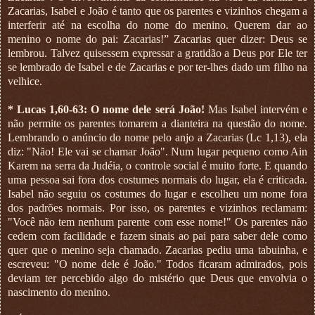
Zacarias, Isabel e João é tanto que os parentes e vizinhos chegam a
interferir até na escolha do nome do menino. Querem dar ao
menino o nome do pai: Zacarias!” Zacarias quer dizer: Deus se
lembrou. Talvez quisessem expressar a gratidão a Deus por Ele ter
se lembrado de Isabel e de Zacarias e por ter-lhes dado um filho na
velhice.
* Lucas 1,60-63: O nome dele será João!
Mas Isabel intervém e
não permite os parentes tomarem a dianteira na questão do nome.
Lembrando o anúncio do nome pelo anjo a Zacarias (Lc 1,13), ela
diz: "Não! Ele vai se chamar João". Num lugar pequeno como Ain
Karem na serra da Judéia, o controle social é muito forte. E quando
uma pessoa sai fora dos costumes normais do lugar, ela é criticada.
Isabel não seguiu os costumes do lugar e escolheu um nome fora
dos padrões normais. Por isso, os parentes e vizinhos reclamam:
"Você não tem nenhum parente com esse nome!" Os parentes não
cedem com facilidade e fazem sinais ao pai para saber dele como
quer que o menino seja chamado. Zacarias pediu uma tabuinha, e
escreveu: "O nome dele é João." Todos ficaram admirados, pois
deviam ter percebido algo do mistério que Deus que envolvia o
nascimento do menino.