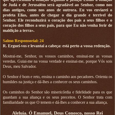
de Judá e de Jerusalém será agradável ao Senhor, como nos
dias antigos, como nos anos de outrora. Eu vos enviarei o
profeta Elias, antes de chegar o dia grande e terrível do
Senhor. Ele reconduzirá o coração dos pais a seus filhos e o
coração dos filhos a seus pais, para que Eu não venha ferir de
maldição a terra».
Salmo Responsorial: 24
R. Erguei-vos e levantai a cabeça: está perto a vossa redenção.
Mostrai-me, Senhor, os vossos caminhos, ensinai-me as vossas
veredas. Guiai-me na vossa verdade e ensinai-me, porque Vós sois
Deus, meu Salvador.
O Senhor é bom e reto, ensina o caminho aos pecadores. Orienta os
humildes na justiça e dá-lhes a conhecer os seus caminhos.
Os caminhos do Senhor são misericórdia e fidelidade para os que
guardam a sua aliança e os seus preceitos. O Senhor trata com
familiaridade os que O temem e dá-lhes a conhecer a sua aliança.
Aleluia. Ó Emanuel, Deus Conosco, nosso Rei