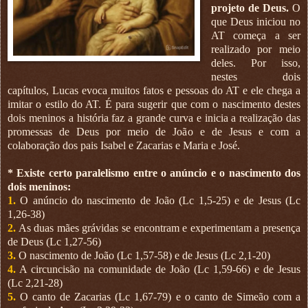
projeto de Deus.
O
que Deus iniciou no
AT começa a ser
realizado por meio
deles. Por isso,
nestes dois
capítulos, Lucas evoca muitos fatos e pessoas do AT e ele chega a
imitar o estilo do AT. É para sugerir que com o nascimento destes
dois meninos a história faz a grande curva e inicia a realização das
promessas de Deus por meio de João e de Jesus e com a
colaboração dos pais Isabel e Zacarias e Maria e José.
* Existe certo paralelismo entre o anúncio e o nascimento dos
dois meninos:
1.
O anúncio do nascimento de João (Lc 1,5-25) e de Jesus (Lc
1,26-38)
2.
As duas mães grávidas se encontram e experimentam a presença
de Deus (Lc 1,27-56)
3.
O nascimento de João (Lc 1,57-58) e de Jesus (Lc 2,1-20)
4.
A circuncisão na comunidade de João (Lc 1,59-66) e de Jesus
(Lc 2,21-28)
5.
O canto de Zacarias (Lc 1,67-79) e o canto de Simeão com a