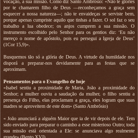
vocação, a sua missão. Como diz Santo Ambrósio: «Não te glories
por te chamarem filho de Deus —reconheçamos a graça sem
esquecer a nossa natureza—; não te envaideças se serviste bem,
porque apenas cumpriste aquilo que tinhas a fazer. O sol faz o seu
trabalho a lua obedece; os anjos cumprem a sua missão. O
instrumento escolhido pelo Senhor para os gentios diz: ‘Eu não
mereço o nome de apóstolo, pois eu persegui a Igreja de Deus’
(1Cor 15,9)».
Busquemos tão só a glória de Deus. A virtude da humildade nos
disporá a preparar-nos devidamente para as festas que se
aproximam.
Pensamentos para o Evangelho de hoje
«Isabel sentiu a proximidade de Maria, João a proximidade do
Senhor; a mulher ouviu a saudação da mulher, o filho sentiu a
presença do Filho, elas proclamam a graça, eles logram que suas
madres se aproveitem de este dom» (Santo Ambrósio)
« João anunciará a alguém Maior que ia de vir depois de ele. Tem
sido enviado para preparar o caminho a esse misterioso Outro; toda
sua missão está orientada a Ele: se anunciava algo realmente
grande» (Bento XVI)