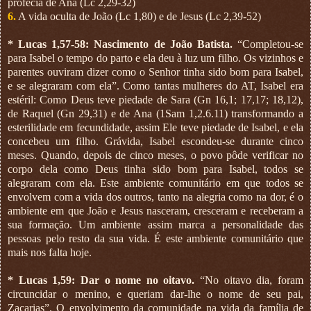
profecia de Ana (Lc 2,29-32)
6.
A vida oculta de João (Lc 1,80) e de Jesus (Lc 2,39-52)
* Lucas 1,57-58: Nascimento de João Batista.
“Completou-se
para Isabel o tempo do parto e ela deu à luz um filho. Os vizinhos e
parentes ouviram dizer como o Senhor tinha sido bom para Isabel,
e se alegraram com ela”. Como tantas mulheres do AT, Isabel era
estéril: Como Deus teve piedade de Sara (Gn 16,1; 17,17; 18,12),
de Raquel (Gn 29,31) e de Ana (1Sam 1,2.6.11) transformando a
esterilidade em fecundidade, assim Ele teve piedade de Isabel, e ela
concebeu um filho. Grávida, Isabel escondeu-se durante cinco
meses. Quando, depois de cinco meses, o povo pôde verificar no
corpo dela como Deus tinha sido bom para Isabel, todos se
alegraram com ela. Este ambiente comunitário em que todos se
envolvem com a vida dos outros, tanto na alegria como na dor, é o
ambiente em que João e Jesus nasceram, cresceram e receberam a
sua formação. Um ambiente assim marca a personalidade das
pessoas pelo resto da sua vida. É este ambiente comunitário que
mais nos falta hoje.
* Lucas 1,59: Dar o nome no oitavo.
“No oitavo dia, foram
circuncidar o menino, e queriam dar-lhe o nome de seu pai,
Zacarias”. O envolvimento da comunidade na vida da família de