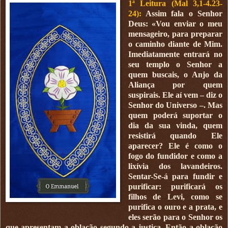
1ª Leitura (Mal 3,1-4.23-
24):
Assim fala o Senhor
Deus: «Vou enviar o meu
mensageiro, para preparar
o caminho diante de Mim.
Imediatamente entrará no
seu templo o Senhor a
quem buscais, o Anjo da
Aliança por quem
suspirais. Ele aí vem – diz o
Senhor do Universo –. Mas
quem poderá suportar o
dia da sua vinda, quem
resistirá quando Ele
aparecer? Ele é como o
fogo do fundidor e como a
lixívia dos lavandeiros.
Sentar-Se-á para fundir e
purificar: purificará os
filhos de Levi, como se
purifica o ouro e a prata, e
eles serão para o Senhor os
que apresentam a oblação segundo a justiça. Então a oblação