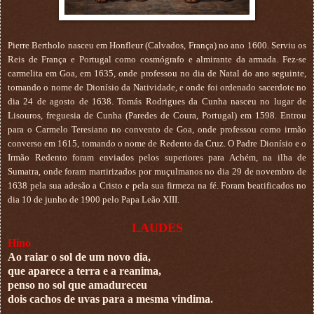
Pierre Bertholo nasceu em Honfleur (Calvados, França) no ano 1600. Serviu os
Reis de França e Portugal como cosmógrafo e almirante da armada. Fez-se
carmelita em Goa, em 1635, onde professou no dia de Natal do ano seguinte,
tomando o nome de Dionísio da Natividade, e onde foi ordenado sacerdote no
dia 24 de agosto de 1638. Tomás Rodrigues da Cunha nasceu no lugar de
Lisouros, freguesia de Cunha (Paredes de Coura, Portugal) em 1598. Entrou
para o Carmelo Teresiano no convento de Goa, onde professou como irmão
converso em 1615, tomando o nome de Redento da Cruz. O Padre Dionísio e o
Irmão Redento foram enviados pelos superiores para Achém, na ilha de
Sumatra, onde foram martirizados por muçulmanos no dia 29 de novembro de
1638 pela sua adesão a Cristo e pela sua firmeza na fé. Foram beatificados no
dia 10 de junho de 1900 pelo Papa Leão XIII.
LAUDES
Hino
Ao raiar o sol de um novo dia,
que aparece a terra e a reanima,
penso no sol que amadureceu
dois cachos de uvas para a mesma vindima.