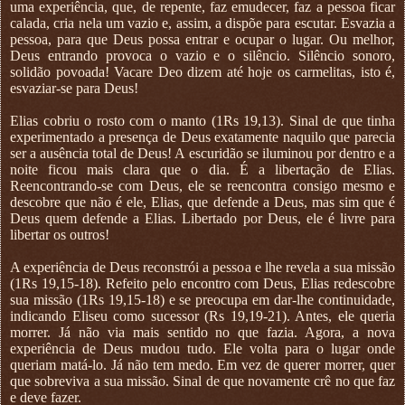
uma experiência, que, de repente, faz emudecer, faz a pessoa ficar
calada, cria nela um vazio e, assim, a dispõe para escutar. Esvazia a
pessoa, para que Deus possa entrar e ocupar o lugar. Ou melhor,
Deus entrando provoca o vazio e o silêncio. Silêncio sonoro,
solidão povoada! Vacare Deo dizem até hoje os carmelitas, isto é,
esvaziar-se para Deus!
Elias cobriu o rosto com o manto (1Rs 19,13). Sinal de que tinha
experimentado a presença de Deus exatamente naquilo que parecia
ser a ausência total de Deus! A escuridão se iluminou por dentro e a
noite ficou mais clara que o dia. É a libertação de Elias.
Reencontrando-se com Deus, ele se reencontra consigo mesmo e
descobre que não é ele, Elias, que defende a Deus, mas sim que é
Deus quem defende a Elias. Libertado por Deus, ele é livre para
libertar os outros!
A experiência de Deus reconstrói a pessoa e lhe revela a sua missão
(1Rs 19,15-18). Refeito pelo encontro com Deus, Elias redescobre
sua missão (1Rs 19,15-18) e se preocupa em dar-lhe continuidade,
indicando Eliseu como sucessor (Rs 19,19-21). Antes, ele queria
morrer. Já não via mais sentido no que fazia. Agora, a nova
experiência de Deus mudou tudo. Ele volta para o lugar onde
queriam matá-lo. Já não tem medo. Em vez de querer morrer, quer
que sobreviva a sua missão. Sinal de que novamente crê no que faz
e deve fazer.