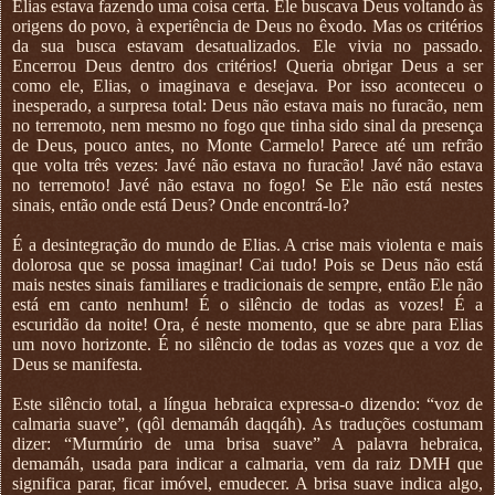
Elias estava fazendo uma coisa certa. Ele buscava Deus voltando às
origens do povo, à experiência de Deus no êxodo. Mas os critérios
da sua busca estavam desatualizados. Ele vivia no passado.
Encerrou Deus dentro dos critérios! Queria obrigar Deus a ser
como ele, Elias, o imaginava e desejava. Por isso aconteceu o
inesperado, a surpresa total: Deus não estava mais no furacão, nem
no terremoto, nem mesmo no fogo que tinha sido sinal da presença
de Deus, pouco antes, no Monte Carmelo! Parece até um refrão
que volta três vezes: Javé não estava no furacão! Javé não estava
no terremoto! Javé não estava no fogo! Se Ele não está nestes
sinais, então onde está Deus? Onde encontrá-lo?
É a desintegração do mundo de Elias. A crise mais violenta e mais
dolorosa que se possa imaginar! Cai tudo! Pois se Deus não está
mais nestes sinais familiares e tradicionais de sempre, então Ele não
está em canto nenhum! É o silêncio de todas as vozes! É a
escuridão da noite! Ora, é neste momento, que se abre para Elias
um novo horizonte. É no silêncio de todas as vozes que a voz de
Deus se manifesta.
Este silêncio total, a língua hebraica expressa-o dizendo: “voz de
calmaria suave”, (qôl demamáh daqqáh). As traduções costumam
dizer: “Murmúrio de uma brisa suave” A palavra hebraica,
demamáh, usada para indicar a calmaria, vem da raiz DMH que
significa parar, ficar imóvel, emudecer. A brisa suave indica algo,