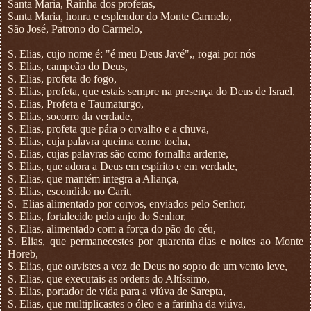
Santa Maria, Rainha dos profetas,
Santa Maria, honra e esplendor do Monte Carmelo,
São José, Patrono do Carmelo,
S. Elias, cujo nome é: "é meu Deus Javé",, rogai por nós
S. Elias, campeão do Deus,
S. Elias, profeta do fogo,
S. Elias, profeta, que estais sempre na presença do Deus de Israel,
S. Elias, Profeta e Taumaturgo,
S. Elias, socorro da verdade,
S. Elias, profeta que pára o orvalho e a chuva,
S. Elias, cuja palavra queima como tocha,
S. Elias, cujas palavras são como fornalha ardente,
S. Elias, que adora a Deus em espírito e em verdade,
S. Elias, que mantém integra a Aliança,
S. Elias, escondido no Carit,
S.
Elias alimentado por corvos, enviados pelo Senhor,
S. Elias, fortalecido pelo anjo do Senhor,
S. Elias, alimentado com a força do pão do céu,
S. Elias, que permanecestes por quarenta dias e noites ao Monte
Horeb,
S. Elias, que ouvistes a voz de Deus no sopro de um vento leve,
S. Elias, que executais as ordens do Altíssimo,
S. Elias, portador de vida para a viúva de Sarepta,
S. Elias, que multiplicastes o óleo e a farinha da viúva,