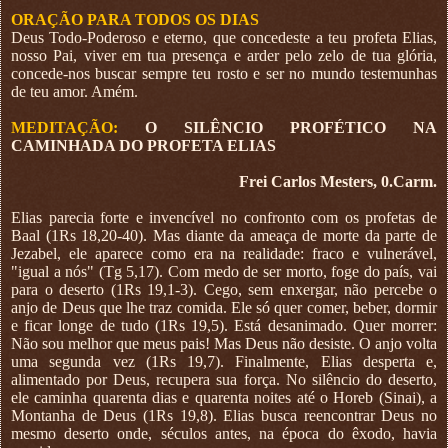
ORAÇÃO PARA TODOS OS DIAS
Deus Todo-Poderoso e eterno, que concedeste a teu profeta Elias,
nosso Pai, viver em tua presença e arder pelo zelo de tua glória,
concede-nos buscar sempre teu rosto e ser no mundo testemunhas
de teu amor. Amém.
MEDITAÇÃO:
O SILÊNCIO PROFÉTICO NA
CAMINHADA DO PROFETA ELIAS
Frei Carlos Mesters, 0.Carm.
Elias parecia forte e invencível no confronto com os profetas de
Baal (1Rs 18,20-40). Mas diante da ameaça de morte da parte de
Jezabel, ele aparece como era na realidade: fraco e vulnerável,
"igual a nós" (Tg 5,17). Com medo de ser morto, foge do país, vai
para o deserto (1Rs 19,1-3). Cego, sem enxergar, não percebe o
anjo de Deus que lhe traz comida. Ele só quer comer, beber, dormir
e ficar longe de tudo (1Rs 19,5). Está desanimado. Quer morrer:
Não sou melhor que meus pais! Mas Deus não desiste. O anjo volta
uma segunda vez (1Rs 19,7). Finalmente, Elias desperta e,
alimentado por Deus, recupera sua força. No silêncio do deserto,
ele caminha quarenta dias e quarenta noites até o Horeb (Sinai), a
Montanha de Deus (1Rs 19,8). Elias busca reencontrar Deus no
mesmo deserto onde, séculos antes, na época do êxodo, havia