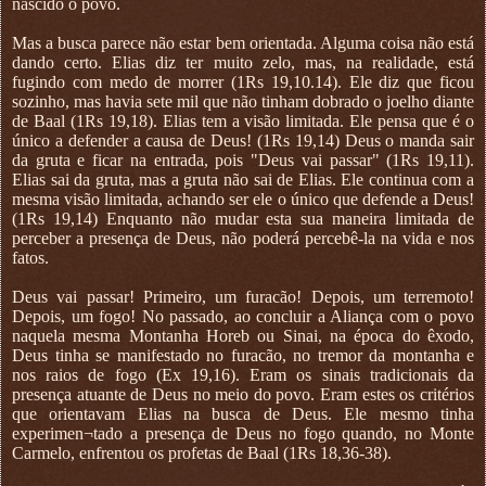
nascido o povo.
Mas a busca parece não estar bem orientada. Alguma coisa não está
dando certo. Elias diz ter muito zelo, mas, na realidade, está
fugindo com medo de morrer (1Rs 19,10.14). Ele diz que ficou
sozinho, mas havia sete mil que não tinham dobrado o joelho diante
de Baal (1Rs 19,18). Elias tem a visão limitada. Ele pensa que é o
único a defender a causa de Deus! (1Rs 19,14) Deus o manda sair
da gruta e ficar na entrada, pois "Deus vai passar" (1Rs 19,11).
Elias sai da gruta, mas a gruta não sai de Elias. Ele continua com a
mesma visão limitada, achando ser ele o único que defende a Deus!
(1Rs 19,14) Enquanto não mudar esta sua maneira limitada de
perceber a presença de Deus, não poderá percebê-la na vida e nos
fatos.
Deus vai passar! Primeiro, um furacão! Depois, um terremoto!
Depois, um fogo! No passado, ao concluir a Aliança com o povo
naquela mesma Montanha Horeb ou Sinai, na época do êxodo,
Deus tinha se manifestado no furacão, no tremor da montanha e
nos raios de fogo (Ex 19,16). Eram os sinais tradicionais da
presença atuante de Deus no meio do povo. Eram estes os critérios
que orientavam Elias na busca de Deus. Ele mesmo tinha
experimen¬tado a presença de Deus no fogo quando, no Monte
Carmelo, enfrentou os profetas de Baal (1Rs 18,36-38).