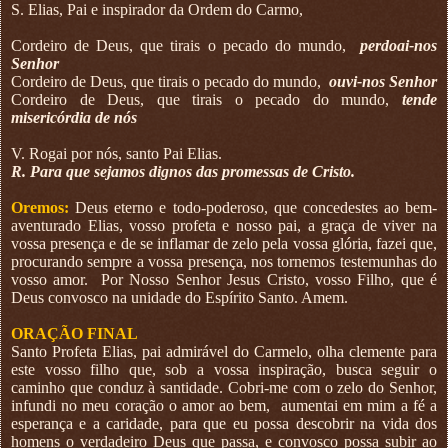
S. Elias, Pai e inspirador da Ordem do Carmo,
Cordeiro de Deus, que tirais o pecado do mundo,
perdoai-nos
Senhor
Cordeiro de Deus, que tirais o pecado do mundo,
ouvi-nos Senhor
Cordeiro de Deus, que tirais o pecado do mundo,
tende
misericórdia de nós
V. Rogai por nós, santo Pai Elias.
R. Para que sejamos dignos das promessas de Cristo.
Oremos:
Deus eterno e todo-poderoso, que concedestes ao bem-
aventurado Elias, vosso profeta e nosso pai, a graça de viver na
vossa presença e de se inflamar de zelo pela vossa glória, fazei que,
procurando sempre a vossa presença, nos tornemos testemunhas do
vosso amor.
Por Nosso Senhor Jesus Cristo, vosso Filho, que é
Deus convosco na unidade do Espírito Santo. Amem.
ORAÇÃO FINAL
Santo Profeta Elias, pai admirável do Carmelo, olha clemente para
este vosso filho que, sob a vossa inspiração, busca seguir o
caminho que conduz à santidade. Cobri-me com o zelo do Senhor,
infundi no meu coração o amor ao bem, aumentai em mim a fé a
esperança e a caridade, para que eu possa descobrir na vida dos
homens o verdadeiro Deus que passa, e convosco possa subir ao