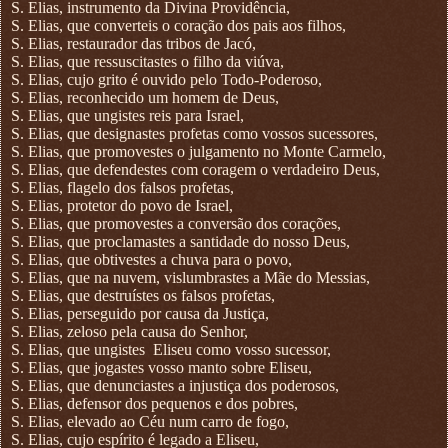
S. Elias, instrumento da Divina Providência,
S. Elias, que converteis o coração dos pais aos filhos,
S. Elias, restaurador das tribos de Jacó,
S. Elias, que ressuscitastes o filho da viúva,
S. Elias, cujo grito é ouvido pelo Todo-Poderoso,
S. Elias, reconhecido um homem de Deus,
S. Elias, que ungistes reis para Israel,
S. Elias, que designastes profetas como vossos sucessores,
S. Elias, que promovestes o julgamento no Monte Carmelo,
S. Elias, que defendestes com coragem o verdadeiro Deus,
S. Elias, flagelo dos falsos profetas,
S. Elias, protetor do povo de Israel,
S. Elias, que promovestes a conversão dos corações,
S. Elias, que proclamastes a santidade do nosso Deus,
S. Elias, que obtivestes a chuva para o povo,
S. Elias, que na nuvem, vislumbrastes a Mãe do Messias,
S. Elias, que destruístes os falsos profetas,
S. Elias, perseguido por causa da Justiça,
S. Elias, zeloso pela causa do Senhor,
S. Elias, que ungistes
Eliseu como vosso sucessor,
S. Elias, que jogastes vosso manto sobre Eliseu,
S. Elias, que denunciastes a injustiça dos poderosos,
S. Elias, defensor dos pequenos e dos pobres,
S. Elias, elevado ao Céu num carro de fogo,
S. Elias, cujo espírito é legado a Eliseu,