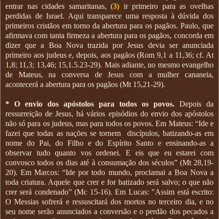
entrar nas cidades samaritanas,
(3)
ir primeiro para as ovelhas
perdidas de Israel. Aqui transparece uma resposta à dúvida dos
primeiros cristãos em torno da abertura para os pagãos. Paulo, que
afirmava com tanta firmeza a abertura para os pagãos, concorda em
dizer que a Boa Nova trazida por Jesus devia ser anunciada
primeiro aos judeus e, depois, aos pagãos (Rom 9,1 a 11,36; cf. At
1,8; 11,3; 13,46; 15,1.5.23-29). Mais adiante, no mesmo evangelho
de Mateus, na conversa de Jesus com a mulher cananeia,
acontecerá a abertura para os pagãos (Mt 15,21-29).
* O envio dos apóstolos para todos os povos.
Depois da
ressurreição de Jesus, há vários episódios do envio dos apóstolos
não só para os judeus, mas para todos os povos. Em Mateus: “Ide e
fazei que todas as nações se tornem
discípulos, batizando-as em
nome do Pai, do Filho e do Espírito Santo e ensinando-as a
observar tudo quanto vos ordenei. E eis que eu estarei com
convosco todos os dias até à consumação dos séculos” (Mt 28,19-
20). Em Marcos: “Ide por todo mundo, proclamai a Boa Nova a
toda criatura. Aquele que crer e for batizado será salvo; o que não
crer será condenado” (Mc 15-16). Em Lucas: "Assim está escrito:
O Messias sofrerá e ressuscitará dos mortos no terceiro dia, e no
seu nome serão anunciados a conversão e o perdão dos pecados a