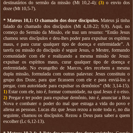
destinatários do sermão da missão (Mt 10,2-4);
(3)
o envio dos
doze (Mt 10,5-7).
* Mateus 10,1: O chamado dos doze discípulos.
Mateus já tinha
falado do chamado dos discípulos (Mt 4,18-22; 9,9). Aqui, no
começo do Sermão da Missão, ele traz um resumo: “Então Jesus
chamou seus discípulos e deu-lhes poder para expulsar os espíritos
maus, e para curar qualquer tipo de doença e enfermidade”. A
tarefa ou missão do discípulo é seguir Jesus, o Mestre, formando
comunidade com ele e realizando a mesma missão de Jesus:
expulsar os espíritos maus, curar qualquer tipo de doença e
enfermidade. No evangelho de Marcos, eles recebem a mesma
dupla missão, formulada com outras palavras: Jesus constituiu o
grupo dos Doze, para que ficassem com ele e para enviá-los a
pregar, com autoridade para expulsar os demônios” (Mc 3,14-15).
1)
Estar com ele, isto é, formar comunidade, na qual Jesus é o eixo.
2)
Pregar e ter poder para expulsar demônio, isto é, anunciar a Boa
Nova e combater o poder do mal que estraga a vida do povo e
aliena as pessoas. Lucas diz que Jesus rezou a noite toda e, no dia
seguinte, chamou os discípulos. Rezou a Deus para saber a quem
escolher (Lc 6,12-13).