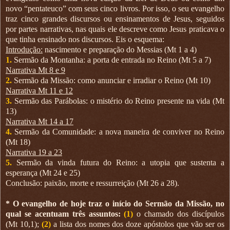
novo “pentateuco” com seus cinco livros. Por isso, o seu evangelho
traz cinco grandes discursos ou ensinamentos de Jesus, seguidos
por partes narrativas, nas quais ele descreve como Jesus praticava o
que tinha ensinado nos discursos. Eis o esquema:
Introdução:
nascimento e preparação do Messias (Mt 1 a 4)
1.
Sermão da Montanha: a porta de entrada no Reino (Mt 5 a 7)
Narrativa Mt 8 e 9
2.
Sermão da Missão: como anunciar e irradiar o Reino (Mt 10)
Narrativa Mt 11 e 12
3.
Sermão das Parábolas: o mistério do Reino presente na vida (Mt
13)
Narrativa Mt 14 a 17
4.
Sermão da Comunidade: a nova maneira de conviver no Reino
(Mt 18)
Narrativa 19 a 23
5.
Sermão da vinda futura do Reino: a utopia que sustenta a
esperança (Mt 24 e 25)
Conclusão: paixão, morte e ressurreição (Mt 26 a 28).
* O evangelho de hoje traz o início do Sermão da Missão, no
qual se acentuam três assuntos:
(1)
o chamado dos discípulos
(Mt 10,1);
(2)
a lista dos nomes dos doze apóstolos que vão ser os