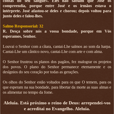
contas do seu sangue». Eles não sabiam que José os
compreendia, porque entre José e os irmãos estava o
intérprete. José afastou-se deles e chorou; depois voltou para
junto deles e falou-lhes.
Salmo Responsorial: 32
R. Desça sobre nós a vossa bondade, porque em Vós
esperamos, Senhor.
Louvai o Senhor com a cítara, cantai-Lhe salmos ao som da harpa.
Cantai-Lhe um cântico novo, cantai-Lhe com arte e com alma.
O Senhor frustrou os planos dos pagãos, fez malograr os projetos
dos povos. O plano do Senhor permanece eternamente e os
desígnios do seu coração por todas as gerações.
Os olhos do Senhor estão voltados para os que O temem, para os
que esperam na sua bondade, para libertar da morte as suas almas e
os alimentar no tempo da fome.
Aleluia. Está próximo o reino de Deus: arrependei-vos
e acreditai no Evangelho. Aleluia.