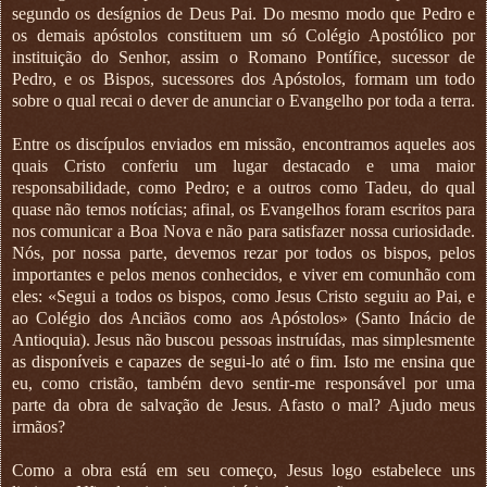
segundo os desígnios de Deus Pai. Do mesmo modo que Pedro e
os demais apóstolos constituem um só Colégio Apostólico por
instituição do Senhor, assim o Romano Pontífice, sucessor de
Pedro, e os Bispos, sucessores dos Apóstolos, formam um todo
sobre o qual recai o dever de anunciar o Evangelho por toda a terra.
Entre os discípulos enviados em missão, encontramos aqueles aos
quais Cristo conferiu um lugar destacado e uma maior
responsabilidade, como Pedro; e a outros como Tadeu, do qual
quase não temos notícias; afinal, os Evangelhos foram escritos para
nos comunicar a Boa Nova e não para satisfazer nossa curiosidade.
Nós, por nossa parte, devemos rezar por todos os bispos, pelos
importantes e pelos menos conhecidos, e viver em comunhão com
eles: «Segui a todos os bispos, como Jesus Cristo seguiu ao Pai, e
ao Colégio dos Anciãos como aos Apóstolos» (Santo Inácio de
Antioquia). Jesus não buscou pessoas instruídas, mas simplesmente
as disponíveis e capazes de segui-lo até o fim. Isto me ensina que
eu, como cristão, também devo sentir-me responsável por uma
parte da obra de salvação de Jesus. Afasto o mal? Ajudo meus
irmãos?
Como a obra está em seu começo, Jesus logo estabelece uns