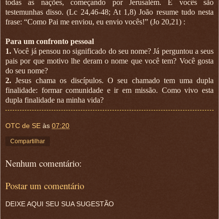
todas as nações, começando por Jerusalém. E vocês são
testemunhas disso. (Lc 24,46-48; At 1,8) João resume tudo nesta
frase: “Como Pai me enviou, eu envio vocês!” (Jo 20,21) :
Para um confronto pessoal
1.
Você já pensou no significado do seu nome? Já perguntou a seus
pais por que motivo lhe deram o nome que você tem? Você gosta
do seu nome?
2.
Jesus chama os discípulos. O seu chamado tem uma dupla
finalidade: formar comunidade e ir em missão. Como vivo esta
dupla finalidade na minha vida?
OTC de SE
às
07:20
Compartilhar
Nenhum comentário:
Postar um comentário
DEIXE AQUI SEU SUA SUGESTÃO