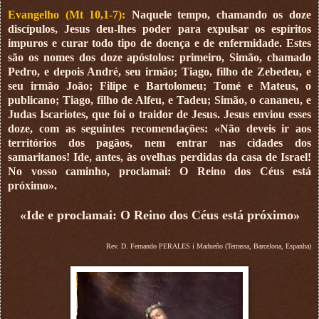
Evangelho (Mt 10,1-7):
Naquele tempo, chamando os doze
discípulos, Jesus deu-lhes poder para expulsar os espíritos
impuros e curar todo tipo de doença e de enfermidade. Estes
são os nomes dos doze apóstolos: primeiro, Simão, chamado
Pedro, e depois André, seu irmão; Tiago, filho de Zebedeu, e
seu irmão João; Filipe e Bartolomeu; Tomé e Mateus, o
publicano; Tiago, filho de Alfeu, e Tadeu; Simão, o cananeu, e
Judas Iscariotes, que foi o traidor de Jesus. Jesus enviou esses
doze, com as seguintes recomendações: «Não deveis ir aos
territórios dos pagãos, nem entrar nas cidades dos
samaritanos! Ide, antes, às ovelhas perdidas da casa de Israel!
No vosso caminho, proclamai: O Reino dos Céus está
próximo».
«Ide e proclamai: O Reino dos Céus está próximo»
Rev. D. Fernando PERALES i Madueño (Terrassa, Barcelona, Espanha)