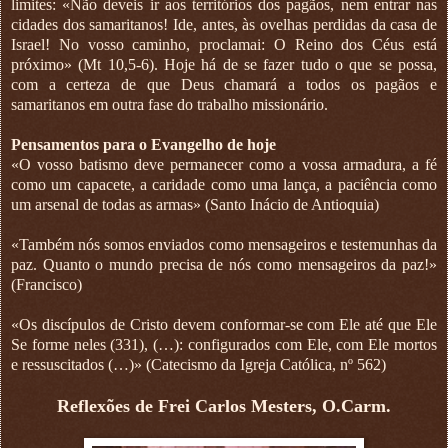
limites: «Não deveis ir aos territórios dos pagãos, nem entrar nas
cidades dos samaritanos! Ide, antes, às ovelhas perdidas da casa de
Israel! No vosso caminho, proclamai: O Reino dos Céus está
próximo» (Mt 10,5-6). Hoje há de se fazer tudo o que se possa,
com a certeza de que Deus chamará a todos os pagãos e
samaritanos em outra fase do trabalho missionário.
Pensamentos para o Evangelho de hoje
«O vosso batismo deve permanecer como a vossa armadura, a fé
como um capacete, a caridade como uma lança, a paciência como
um arsenal de todas as armas» (Santo Inácio de Antioquia)
«Também nós somos enviados como mensageiros e testemunhas da
paz. Quanto o mundo precisa de nós como mensageiros da paz!»
(Francisco)
«Os discípulos de Cristo devem conformar-se com Ele até que Ele
Se forme neles (331), (…): configurados com Ele, com Ele mortos
e ressuscitados (…)» (Catecismo da Igreja Católica, nº 562)
Reflexões de Frei Carlos Mesters, O.Carm.