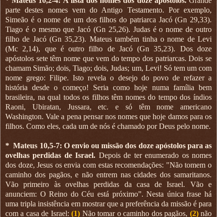
* Mateus 10,2-4: A lista dos nomes dos doze apóstolos.
Grande
parte destes nomes vem do Antigo Testamento. Por exemplo,
Simeão é o nome de um dos filhos do patriarca Jacó (Gn 29,33).
Tiago é o mesmo que Jacó (Gn 25,26). Judas é o nome de outro
filho de Jacó (Gn 35,23). Mateus também tinha o nome de Levi
(Mc 2,14), que é outro filho de Jacó (Gn 35,23). Dos doze
apóstolos sete têm nome que vem do tempo dos patriarcas. Dois se
chamam Simão; dois, Tiago; dois, Judas; um, Levi! Só tem um com
nome grego: Filipe. Isto revela o desejo do povo de refazer a
história desde o começo! Seria como hoje numa família bem
brasileira, na qual todos os filhos têm nomes do tempo dos índios
Raoni, Ubiratan, Jussara, etc. e só têm nome americano
Washington. Vale a pena pensar nos nomes que hoje damos para os
filhos. Como eles, cada um de nós é chamado por Deus pelo nome.
*
Mateus 10,5-7: O envio ou missão dos doze apóstolos para as
ovelhas perdidas de Israel.
Depois de ter enumerado os nomes
dos doze, Jesus os envia com estas recomendações: "Não tomem o
caminho dos pagãos, e não entrem nas cidades dos samaritanos.
Vão primeiro às ovelhas perdidas da casa de Israel. Vão e
anunciem: O Reino do Céu está próximo”. Nesta única frase há
uma tripla insistência em mostrar que a preferência da missão é para
com a casa de Israel:
(1)
Não tomar o caminho dos pagãos,
(2)
não