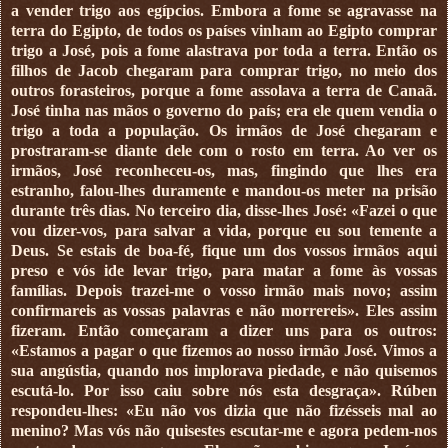
a vender trigo aos egípcios. Embora a fome se agravasse na
terra do Egipto, de todos os países vinham ao Egipto comprar
trigo a José, pois a fome alastrava por toda a terra. Então os
filhos de Jacob chegaram para comprar trigo, no meio dos
outros forasteiros, porque a fome assolava a terra de Canaã.
José tinha nas mãos o governo do país; era ele quem vendia o
trigo a toda a população. Os irmãos de José chegaram e
prostraram-se diante dele com o rosto em terra. Ao ver os
irmãos, José reconheceu-os, mas, fingindo que lhes era
estranho, falou-lhes duramente e mandou-os meter na prisão
durante três dias. No terceiro dia, disse-lhes José: «Fazei o que
vou dizer-vos, para salvar a vida, porque eu sou temente a
Deus. Se estais de boa-fé, fique um dos vossos irmãos aqui
preso e vós ide levar trigo, para matar a fome às vossas
famílias. Depois trazei-me o vosso irmão mais novo; assim
confirmareis as vossas palavras e não morrereis». Eles assim
fizeram. Então começaram a dizer uns para os outros:
«Estamos a pagar o que fizemos ao nosso irmão José. Vimos a
sua angústia, quando nos implorava piedade, e não quisemos
escutá-lo. Por isso caiu sobre nós esta desgraça». Rúben
respondeu-lhes: «Eu não vos dizia que não fizésseis mal ao
menino? Mas vós não quisestes escutar-me e agora pedem-nos