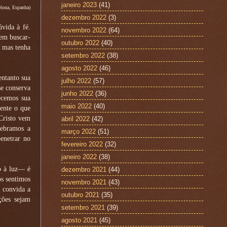
janeiro 2023
(41)
lona, Espanha)
dezembro 2022
(3)
vida à fé.
novembro 2022
(64)
em buscar-
outubro 2022
(40)
, mas tenha
setembro 2022
(38)
agosto 2022
(46)
entanto sua
julho 2022
(57)
se conserva
junho 2022
(36)
ecemos sua
maio 2022
(40)
ente o que
Cristo vem
abril 2022
(42)
lebramos a
março 2022
(51)
penetrar no
fevereiro 2022
(32)
janeiro 2022
(38)
ão à luz— é
dezembro 2021
(44)
s sentimos
novembro 2021
(43)
 convida a
outubro 2021
(35)
ções sejam
setembro 2021
(39)
agosto 2021
(45)