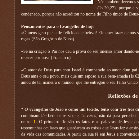
Nós também devemos sent
(Jo 20,27). porque a v
condenado, porque não acreditou no nome do Filho único de Deus»
Pensamentos para o Evangelho de hoje
«Ó mensagem plena de felicidade e beleza! Ele quer fazer de nós se
raça» (São Gregório de Nissa)
«Se na criação o Pai nos deu a prova do seu imenso amor dando-nos
morrer por nós» (Francisco)
«O amor de Deus para com Israel é comparado ao amor dum pai pa
Deus ama o seu povo, mais que um esposo a sua bem-amada (Is 62,4
amou de tal maneira o mundo, que lhe entregou o seu Filho Único” 
Reflexões de
* O evangelho de João é como um tecido, feito com três fios d
combinam tão bem entre si que, às vezes, não dá para perceber
outro.
1.
O primeiro fio são os fatos e as palavras de Jesus dos
testemunhas oculares que guardaram as coisas que Jesus fez e ensi
da vida das comunidades. A partir da sua fé em Jesus e convencid