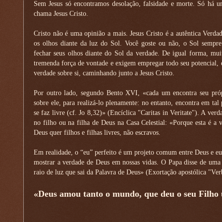
Sem Jesus só encontramos desolação, falsidade e morte. Só há 
chama Jesus Cristo.
Cristo não é uma opinião a mais. Jesus Cristo é a autêntica Verda
os olhos diante da luz do Sol. Você goste ou não, o Sol sempre 
fechar seus olhos diante do Sol da verdade. De igual forma, m
tremenda força de vontade e exigem empregar todo seu potencial,
verdade sobre si, caminhando junto a Jesus Cristo.
Por outro lado, segundo Bento XVI, «cada um encontra seu pró
sobre ele, para realizá-lo plenamente: no entanto, encontra em tal 
se faz livre (cf. Jo 8,32)» (Encíclica "Caritas in Veritate"). A v
no filho ou na filha de Deus na Casa Celestial: «Porque esta é a 
Deus quer filhos e filhas livres, não escravos.
Em realidade, o “eu” perfeito é um projeto comum entre Deus e 
mostrar a verdade de Deus em nossas vidas. O Papa disse de um
raio de luz que sai da Palavra de Deus» (Exortação apostólica "V
«Deus amou tanto o mundo, que deu o seu Filho ú