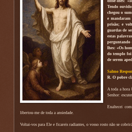
disse-lhes: «
Tendo ouvido
chegou o sumo
e mandaram b
prisão; e vo
guardas de s
estas palavra
perguntando e
lhes: «Os hom
do templo foi
de serem aped
Salmo Respons
R. O pobre cl
A toda a hora 
Senhor: escute
Enaltecei com
libertou-me de toda a ansiedade.
Voltai-vos para Ele e ficareis radiantes, o vosso rosto não se cobr