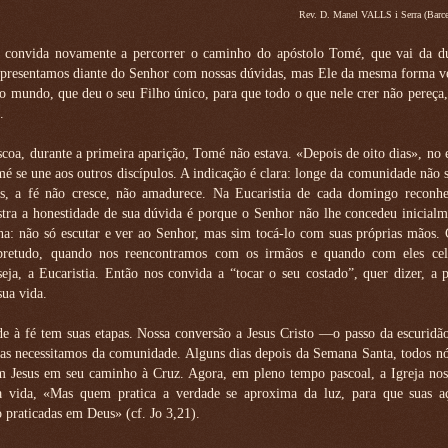
Rev. D. Manel VALLS i Serra (Barce
 convida novamente a percorrer o caminho do apóstolo Tomé, que vai da dú
presentamos diante do Senhor com nossas dúvidas, mas Ele da mesma forma v
o mundo, que deu o seu Filho único, para que todo o que nele crer não pereça
.
oa, durante a primeira aparição, Tomé não estava. «Depois de oito dias», no 
omé se une aos outros discípulos. A indicação é clara: longe da comunidade não 
s, a fé não cresce, não amadurece. Na Eucaristia de cada domingo reconh
ra a honestidade de sua dúvida é porque o Senhor não lhe concedeu inicialm
a: não só escutar e ver ao Senhor, mas sim tocá-lo com suas próprias mãos. 
obretudo, quando nos reencontramos com os irmãos e quando com eles ce
eja, a Eucaristia. Então nos convida a “tocar o seu costado”, quer dizer, a 
sua vida.
de à fé tem suas etapas. Nossa conversão a Jesus Cristo —o passo da escurid
as necessitamos da comunidade. Alguns dias depois da Semana Santa, todos nó
m Jesus em seu caminho à Cruz. Agora, em pleno tempo pascoal, a Igreja nos
 vida, «Mas quem pratica a verdade se aproxima da luz, para que suas a
o praticadas em Deus» (cf. Jo 3,21).