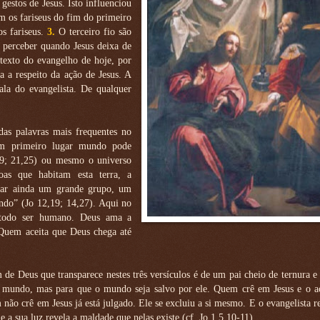
estos de Jesus. Isto influenciou
m os fariseus do fim do primeiro
os fariseus.
3.
O terceiro fio são
il perceber quando Jesus deixa de
 texto do evangelho de hoje, por
a a respeito da ação de Jesus. A
ala do evangelista. De qualquer
s palavras mais frequentes no
 Em primeiro lugar mundo pode
1,9; 21,25) ou mesmo o universo
oas que habitam esta terra, a
icar ainda um grande grupo, um
ndo” (Jo 12,19; 14,27). Aqui no
 todo ser humano. Deus ama a
 Quem aceita que Deus chega até
de Deus que transparece nestes três versículos é de um pai cheio de ternura 
o mundo, mas para que o mundo seja salvo por ele. Quem crê em Jesus e o a
 não crê em Jesus já está julgado. Ele se excluiu a si mesmo. E o evangelista r
e a sua luz revela a maldade que nelas existe (cf. Jo 1,5.10-11).