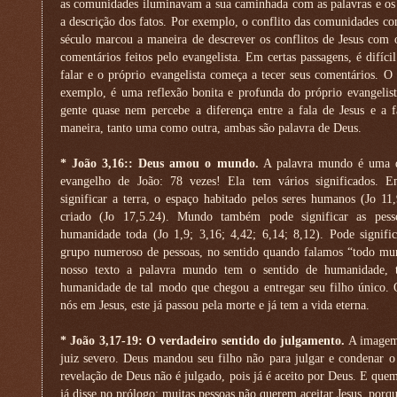
as comunidades iluminavam a sua caminhada com as palavras e os g
a descrição dos fatos. Por exemplo, o conflito das comunidades co
século marcou a maneira de descrever os conflitos de Jesus com 
comentários feitos pelo evangelista. Em certas passagens, é difíc
falar e o próprio evangelista começa a tecer seus comentários. O
exemplo, é uma reflexão bonita e profunda do próprio evangelist
gente quase nem percebe a diferença entre a fala de Jesus e a f
maneira, tanto uma como outra, ambas são palavra de Deus.
* João 3,16:: Deus amou o mundo.
A palavra mundo é uma da
evangelho de João: 78 vezes! Ela tem vários significados.
significar a terra, o espaço habitado pelos seres humanos (Jo 1
criado (Jo 17,5.24). Mundo também pode significar as pess
humanidade toda (Jo 1,9; 3,16; 4,42; 6,14; 8,12). Pode signif
grupo numeroso de pessoas, no sentido quando falamos “todo mu
nosso texto a palavra mundo tem o sentido de humanidade,
humanidade de tal modo que chegou a entregar seu filho único.
nós em Jesus, este já passou pela morte e já tem a vida eterna.
* João 3,17-19: O verdadeiro sentido do julgamento.
A imagem 
juiz severo. Deus mandou seu filho não para julgar e condenar 
revelação de Deus não é julgado, pois já é aceito por Deus. E quem
já disse no prólogo: muitas pessoas não querem aceitar Jesus, porqu