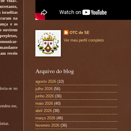
 de vida».
ntretanto,
israelitas
traram na
ança e os
Ao ouvirem
OTC de SE
perplexos,
Ver meu perfil completo
comunicar-
comandante
ham receio
Arquivo do blog
agosto 2026
(10)
loria-se no
julho 2026
(56)
junho 2026
(36)
maio 2026
(40)
tendeu-me,
abril 2026
(38)
março 2026
(46)
stias.
fevereiro 2026
(36)