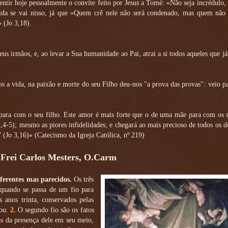
ir hoje pessoalmente o convite feito por Jesus a Tomé: «Não seja incrédulo, 
ida se vai nisso, já que «Quem crê nele não será condenado, mas quem não c
 (Jo 3,18).
us irmãos, e, ao levar a Sua humanidade ao Pai, atrai a si todos aqueles que já
 a vida, na paixão e morte do seu Filho deu-nos "a prova das provas": veio pa
ra com o seu filho. Este amor é mais forte que o de uma mãe para com os se
-5); mesmo as piores infidelidades; e chegará ao mais precioso de todos os 
(Jo 3,16)» (Catecismo da Igreja Católica, nº 219)
 Frei Carlos Mesters, O.Carm
iferentes mas parecidos.
Os três
 quando se passa de um fio para
 anos trinta, conservados pelas
nou.
2.
O segundo fio são os fatos
as da presença dele em seu meio,