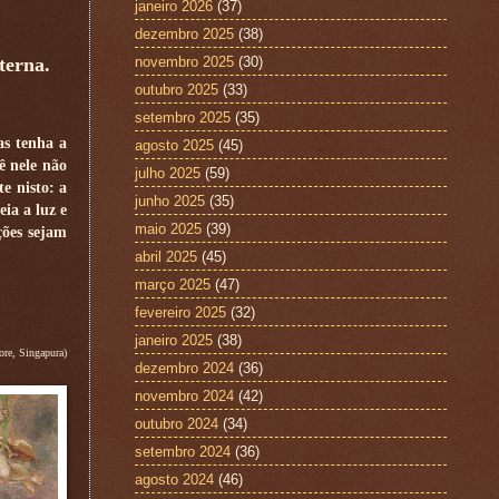
janeiro 2026
(37)
dezembro 2025
(38)
terna.
novembro 2025
(30)
outubro 2025
(33)
setembro 2025
(35)
as tenha a
agosto 2025
(45)
ê nele não
julho 2025
(59)
e nisto: a
junho 2025
(35)
ia a luz e
maio 2025
(39)
ções sejam
abril 2025
(45)
março 2025
(47)
fevereiro 2025
(32)
janeiro 2025
(38)
re, Singapura)
dezembro 2024
(36)
novembro 2024
(42)
outubro 2024
(34)
setembro 2024
(36)
agosto 2024
(46)