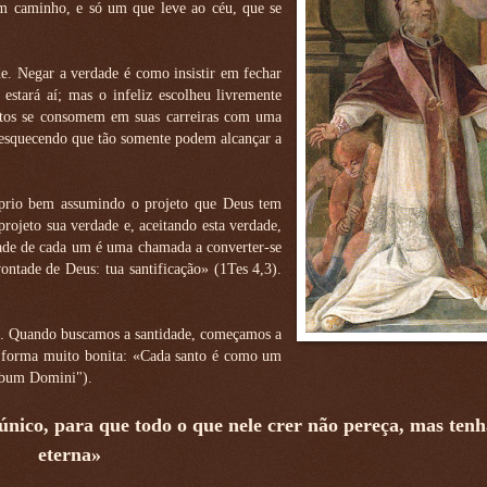
um caminho, e só um que leve ao céu, que se
de. Negar a verdade é como insistir em fechar
estará aí; mas o infeliz escolheu livremente
uitos se consomem em suas carreiras com uma
 esquecendo que tão somente podem alcançar a
prio bem assumindo o projeto que Deus tem
projeto sua verdade e, aceitando esta verdade,
erdade de cada um é uma chamada a converter-se
vontade de Deus: tua santificação» (1Tes 4,3).
eu. Quando buscamos a santidade, começamos a
a forma muito bonita: «Cada santo é como um
erbum Domini").
nico, para que todo o que nele crer não pereça, mas tenh
eterna»