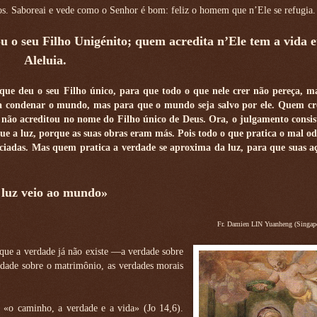
s. Saboreai e vede como o Senhor é bom: feliz o homem que n’Ele se refugia.
 o seu Filho Unigénito; quem acredita n’Ele tem a vida e
Aleluia.
ue deu o seu Filho único, para que todo o que nele crer não pereça, m
ra condenar o mundo, mas para que o mundo seja salvo por ele. Quem cr
não acreditou no nome do Filho único de Deus. Ora, o julgamento consist
e a luz, porque as suas obras eram más. Pois todo o que pratica o mal ode
ciadas. Mas quem pratica a verdade se aproxima da luz, para que suas a
 luz veio ao mundo»
Fr. Damien LIN Yuanheng (Singapo
 que a verdade já não existe —a verdade sobre
rdade sobre o matrimônio, as verdades morais
 «o caminho, a verdade e a vida» (Jo 14,6).