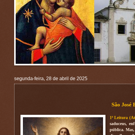
segunda-feira, 28 de abril de 2025
São José 
1ª Leitura (A
saduceus, en
pública. Mas,