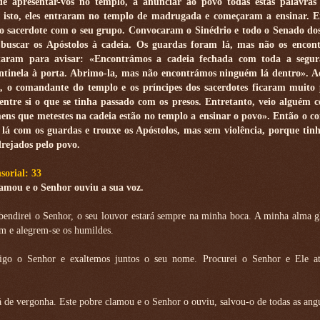
Ide apresentar-vos no templo, a anunciar ao povo todas estas palavras
 isto, eles entraram no templo de madrugada e começaram a ensinar. E
 sacerdote com o seu grupo. Convocaram o Sinédrio e todo o Senado dos 
uscar os Apóstolos à cadeia. Os guardas foram lá, mas não os encon
ltaram para avisar: «Encontrámos a cadeia fechada com toda a segur
entinela à porta. Abrimo-la, mas não encontrámos ninguém lá dentro». 
s, o comandante do templo e os príncipes dos sacerdotes ficaram muito 
ntre si o que se tinha passado com os presos. Entretanto, veio alguém 
ens que metestes na cadeia estão no templo a ensinar o povo». Então o 
 lá com os guardas e trouxe os Apóstolos, mas sem violência, porque tin
rejados pelo povo.
orial: 33
amou e o Senhor ouviu a sua voz.
bendirei o Senhor, o seu louvor estará sempre na minha boca. A minha alma g
m e alegrem-se os humildes.
igo o Senhor e exaltemos juntos o seu nome. Procurei o Senhor e Ele a
irá de vergonha. Este pobre clamou e o Senhor o ouviu, salvou-o de todas as angú