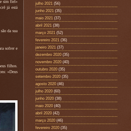
e sim fiel»
julho 2021
(56)
rê já está
junho 2021
(35)
maio 2021
(37)
abril 2021
(38)
 são da sua
março 2021
(52)
fevereiro 2021
(36)
janeiro 2021
(37)
ra sofrer e
dezembro 2020
(35)
novembro 2020
(40)
us filhos.
outubro 2020
(35)
dons: «Deus
setembro 2020
(35)
agosto 2020
(46)
julho 2020
(60)
junho 2020
(38)
maio 2020
(40)
abril 2020
(42)
março 2020
(46)
fevereiro 2020
(35)