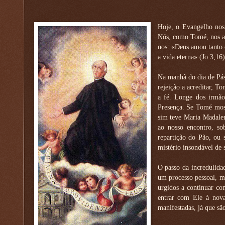
Hoje, o Evangelho nos
Nós, como Tomé, nos a
nos: «Deus amou tanto 
a vida eterna» (Jo 3,16)
Na manhã do dia de Pásc
rejeição a acreditar, T
a fé. Longe dos irmão
Presença. Se Tomé most
sim teve Maria Madalen
ao nosso encontro, s
repartição do Pão, ou s
mistério insondável de 
O passo da incredulida
um processo pessoal, m
urgidos a continuar co
entrar com Ele à nova
manifestadas, já que sã