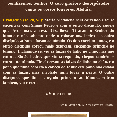
bendizemos, Senhor. O coro glorioso dos Apóstolos
canta os vossos louvores. Aleluia.
Evangelho (Jo 20,2-8):
Maria Madalena saiu correndo e foi se
encontrar com Simão Pedro e com o outro discípulo, aquele
que Jesus mais amava. Disse-lhes: «Tiraram o Senhor do
túmulo e não sabemos onde o colocaram». Pedro e o outro
discípulo saíram e foram ao túmulo. Os dois corriam juntos, e o
outro discípulo correu mais depressa, chegando primeiro ao
túmulo. Inclinando-se, viu as faixas de linho no chão, mas não
entrou. Simão Pedro, que vinha seguindo, chegou também e
entrou no túmulo. Ele observou as faixas de linho no chão, e o
pano que tinha coberto a cabeça de Jesus: este pano não estava
com as faixas, mas enrolado num lugar à parte. O outro
discípulo, que tinha chegado primeiro ao túmulo, entrou
também, viu e creu.
«Viu e creu»
Rev. D. Manel VALLS i Serra (Barcelona, Espanha)