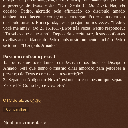
a presença de Jesus e diz: “É o Senhor!” (Jo 21,7). Naquela
ocasião, Pedro, alertado pela afirmação do discípulo amado
também reconheceu e começou a enxergar. Pedro aprendeu do
discípulo amado. Em seguida, Jesus perguntou três vezes; “Pedro,
você me ama?” (Jo 21,15.16.17). Por três vezes, Pedro respondeu:
“Tu sabes que eu te amo!” Depois da terceira vez, Jesus confiou as
ovelhas aos cuidados de Pedro, pois neste momento também Pedro
se tornou “Discípulo Amado”.
Para um confronto pessoal
1.
Todos que acreditamos em Jesus somos hoje o Discípulo
Amado. Será que tenho o mesmo olhar amoroso para perceber a
presença de Deus e crer na sua ressurreição?
2.
Separar o Antigo do Novo Testamento é o mesmo que separar
Vida e Fé. Como faço e vivo isto?
OTC de SE
às
04:30
Compartilhar
Nenhum comentário: