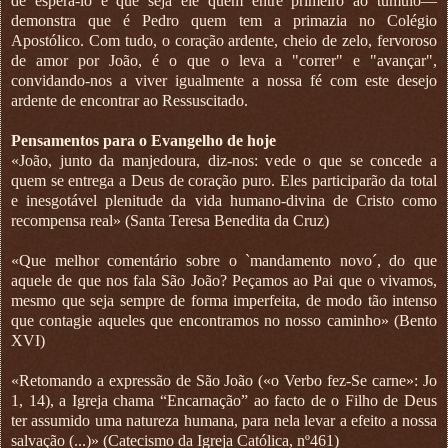
de esperá-lo e que seja ele quem entre primeiro ao túmulo—
demonstra que é Pedro quem tem a primazia no Colégio
Apostólico. Com tudo, o coração ardente, cheio de zelo, fervoroso
de amor por João, é o que o leva a "correr" e "avançar",
convidando-nos a viver igualmente a nossa fé com este desejo
ardente de encontrar ao Ressuscitado.
Pensamentos para o Evangelho de hoje
«João, junto da manjedoura, diz-nos: vede o que se concede a
quem se entrega a Deus de coração puro. Eles participarão da total
e inesgotável plenitude da vida humano-divina de Cristo como
recompensa real» (Santa Teresa Benedita da Cruz)
«Que melhor comentário sobre o `mandamento novo´, do que
aquele de que nos fala São João? Peçamos ao Pai que o vivamos,
mesmo que seja sempre de forma imperfeita, de modo tão intenso
que contagie aqueles que encontramos no nosso caminho» (Bento
XVI)
«Retomando a expressão de São João («o Verbo fez-Se carne»: Jo
1, 14), a Igreja chama “Encarnação” ao facto de o Filho de Deus
ter assumido uma natureza humana, para nela levar a efeito a nossa
salvação (...)» (Catecismo da Igreja Católica, nº461)