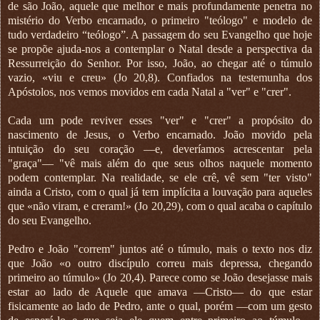
de são João, aquele que melhor e mais profundamente penetra no
mistério do Verbo encarnado, o primeiro "teólogo" e modelo de
tudo verdadeiro “teólogo”. A passagem do seu Evangelho que hoje
se propõe ajuda-nos a contemplar o Natal desde a perspectiva da
Ressurreição do Senhor. Por isso, João, ao chegar até o túmulo
vazio, «viu e creu» (Jo 20,8). Confiados na testemunha dos
Apóstolos, nos vemos movidos em cada Natal a "ver" e "crer".
Cada um pode reviver esses "ver" e "crer" a propósito do
nascimento de Jesus, o Verbo encarnado. João movido pela
intuição do seu coração —e, deveríamos acrescentar pela
"graça"— "vê mais além do que seus olhos naquele momento
podem contemplar. Na realidade, se ele crê, vê sem "ter visto"
ainda a Cristo, com o qual já tem implícita a louvação para aqueles
que «não viram, e creram!» (Jo 20,29), com o qual acaba o capítulo
do seu Evangelho.
Pedro e João "correm" juntos até o túmulo, mais o texto nos diz
que João «o outro discípulo correu mais depressa, chegando
primeiro ao túmulo» (Jo 20,4). Parece como se João desejasse mais
estar ao lado de Aquele que amava —Cristo— do que estar
fisicamente ao lado de Pedro, ante o qual, porém —com um gesto