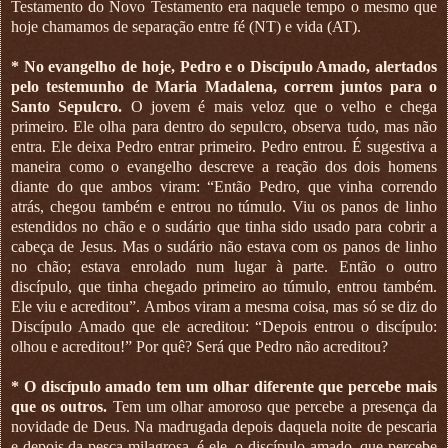
Testamento do Novo Testamento era naquele tempo o mesmo que
hoje chamamos de separação entre fé (NT) e vida (AT).
* No evangelho de hoje, Pedro e o Discípulo Amado, alertados
pelo testemunho de Maria Madalena, correm juntos para o
Santo Sepulcro.
O jovem é mais veloz que o velho e chega
primeiro. Ele olha para dentro do sepulcro, observa tudo, mas não
entra. Ele deixa Pedro entrar primeiro. Pedro entrou. É sugestiva a
maneira como o evangelho descreve a reação dos dois homens
diante do que ambos viram: “Então Pedro, que vinha correndo
atrás, chegou também e entrou no túmulo. Viu os panos de linho
estendidos no chão e o sudário que tinha sido usado para cobrir a
cabeça de Jesus. Mas o sudário não estava com os panos de linho
no chão; estava enrolado num lugar à parte. Então o outro
discípulo, que tinha chegado primeiro ao túmulo, entrou também.
Ele viu e acreditou”. Ambos viram a mesma coisa, mas só se diz do
Discípulo Amado que ele acreditou: “Depois entrou o discípulo:
olhou e acreditou!” Por quê? Será que Pedro não acreditou?
* O discípulo amado tem um olhar diferente que percebe mais
que os outros.
Tem um olhar amoroso que percebe a presença da
novidade de Deus. Na madrugada depois daquela noite de pescaria
e depois da pesca milagrosa, é ele, o discípulo amado, que percebe