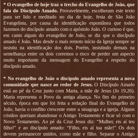
* O evangelho de hoje traz o trecho do Evangelho de João, que
fala do Discípulo Amado.
Provavelmente, escolheram este texto
para ser lido e meditado no dia de hoje, festa de São João
Evangelista, por causa da identificação espontânea que todos
fazemos do discípulo amado com o apóstolo João. O curioso é que,
em canto algum do evangelho de João, se diz que o discípulo
amado é João. Mas desde o mais remoto início da Igreja sempre se
insistiu na identificação dos dois. Porém, insistindo demais na
semelhança entre os dois corremos o risco de perder um aspecto
muito importante da mensagem do Evangelho a respeito do
discípulo amado.
* No evangelho de João o discípulo amado representa a nova
comunidade que nasce ao redor de Jesus.
O Discípulo Amado
está ao pé da Cruz junto com Maria, a mãe de Jesus (Jo 19,26).
Maria representa o Povo da antiga aliança. No fim do primeiro
século, época em que foi feita a redação final do Evangelho de
João, havia o conflito crescente entre a sinagoga e a igreja. Alguns
cristãos queriam abandonar o Antigo Testamento e ficar só com o
Novo Testamento. Ao pé da Cruz Jesus diz: “Mulher, eis aí teu
filho!” e ao discípulo amado: “Filho, eis aí tua mãe!” Os dois
devem permanecer unidos, como mãe e filho. Separar o Antigo