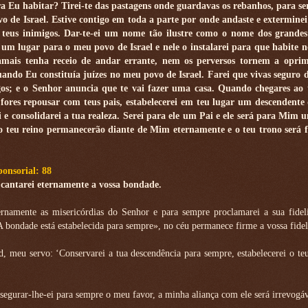
a Eu habitar? Tirei-te das pastagens onde guardavas os rebanhos, para ser
o de Israel. Estive contigo em toda a parte por onde andaste e exterminei
s teus inimigos. Dar-te-ei um nome tão ilustre como o nome dos grandes
um lugar para o meu povo de Israel e nele o instalarei para que habite ne
mais tenha receio de andar errante, nem os perversos tornem a oprim
ando Eu constituía juízes no meu povo de Israel. Farei que vivas seguro d
gos; e o Senhor anuncia que te vai fazer uma casa. Quando chegares ao
e fores repousar com teus pais, estabelecerei em teu lugar um descendente
i e consolidarei a tua realeza. Serei para ele um Pai e ele será para Mim 
 o teu reino permanecerão diante de Mim eternamente e o teu trono será 
onsorial: 88
 cantarei eternamente a vossa bondade.
ernamente as misericórdias do Senhor e para sempre proclamarei a sua fidel
«A bondade está estabelecida para sempre», no céu permanece firme a vossa fidel
 meu servo: ‘Conservarei a tua descendência para sempre, estabelecerei o te
egurar-lhe-ei para sempre o meu favor, a minha aliança com ele será irrevogáv