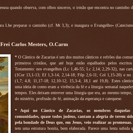
pessoa quando observa, com olhos sinceros, o irmão que encontra no caminho d
ara Lhe preparar o caminho (cf. Mt 3,3); e inaugura o Evangelho» (Catecismo
 Frei Carlos Mesters, O.Carm
*
O Cântico de Zacarias é um dos muitos cânticos e refrões das comu
primeiros cristãos, que até hoje estão espalhados pelos escrit
Testamento: nos evangelhos (Lc 1,46-55; Lc 2,14; 2,29-32), nas cart
(1Cor 13,1-13; Ef 1,3-14; 2,14-18; Filp 2,6-11; Col 1,15-20) e no 
(1,7; 4,8; 11,17-18; 12,10-12; 15,3-4; 18,1 até 19,8). Estes cânti
uma ideia de como eram a vivência da fé e a liturgia semanal naquele
tempos. Eles deixam entrever uma liturgia que era, ao mesmo tempo,
do mistério, profissão de fé, animação da esperança e catequese.
* Aqui no Cântico de Zacarias, os membros daquelas p
comunidades, quase todos judeus, cantam a alegria de terem sido
pela bondade de Deus que, em Jesus, veio realizar as promessas.
tem uma estrutura bonita, bem elaborada. Parece uma lenta subida q