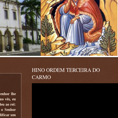
HINO ORDEM TERCEIRA DO
CARMO
enhor lhe
mo vês, eu
eu ao rei:
, o Senhor
dificar um