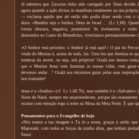
Já sabemos que Zacarias tinha sido castigado por Deus devido à
agora quando a ação divina se manifesta totalmente na sua própria 
— exclama aquilo que até então não podia dizer senão com o c
dizia: «Bendito seja o Senhor, Deus de Israel … (Lc 1,68). Quant
forma obscura, negativa, pessimista! Se tivéssemos a visão 
demonstra no Canto do Benedictus, viveríamos permanentemente co
«O Senhor está próximo; o Senhor já está aqui!» O pai do Percurs
vinda do Messias é, acima de tudo, luz. Uma luz que ilumina os q
sombras da morte, ou seja, nós próprios! Oxalá nos demos conta
que o Menino Jesus vem iluminar as nossas vidas, vem guiar-n
devemos andar…! Oxalá nos deixemos guiar pelas suas inspiraçõe
nos transmite!
Jesus é o «Senhor» (cf. Lc 1,68.76), mas também é o «Salvador» (c
Noite de Natal, sempre me surpreenderam, porque são exatamente 
escutar com emoção logo à noite na Missa da Meia Noite. É que q
Pensamentos para o Evangelho de hoje
«Nós somos a tua imagem e Tu és a nossa, graças à união que 
Majestade, com todas as forças da minha alma, que tenhais piedade
Sena)