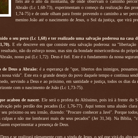
fiéis até o alto da montanha, de onde observam o caminho percor
Abraão (Lc 1,68-73), experimentam o começo da realização das pro
1,74-75) e de onde olham para frente prevendo o caminho a ser perc
menino João até o nascimento de Jesus, o Sol da justiça, que virá pr
mido o seu povo (Lc 1,68) e ter realizado uma salvação poderosa na casa d
1,70).
E ele descreve em que consiste esta salvação poderosa: na “libertação
o resultado, não do esforço nosso, mas sim da bondade misericordiosa do pró­pr
 Abraão, nosso pai (Lc 1,72). Deus é fiel. Este é o fundamento da nossa seguran
o de Deus a Abraão:
é a esperança de “que, libertos dos inimigos, possamos
a nossa vida”. Este era o grande desejo do povo daquele tempo e continua sen
edo, servindo a Deus e ao próximo, em santidade e justiça, todos os dias da 
orizonte com o nascimento de João (Lc 1,73-75).
que acabou de nascer.
Ele será o profeta do Altíssimo, pois irá à frente do 
lvação pelo perdão dos pecados (Lc 1,76-77). Aqui temos uma alusão clara 
r seu próximo ou seu irmão, dizendo: "Procure conhecer a Javé". Porque todos
 culpas e não me lembrarei mais de seus pecados” (Jer 31,34). Na Bíblia, “c
 fazem experimentar a presença de Deus.
Deus e se realizará plenamente com a vinda de Jesus, o sol que virá do alto pa