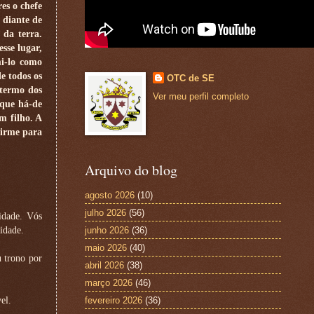
es o chefe
 diante de
 da terra.
sse lugar,
i-lo como
e todos os
OTC de SE
 termo dos
Ver meu perfil completo
 que há-de
um filho. A
firme para
Arquivo do blog
agosto 2026
(10)
julho 2026
(56)
idade. Vós
idade.
junho 2026
(36)
maio 2026
(40)
u trono por
abril 2026
(38)
março 2026
(46)
el.
fevereiro 2026
(36)