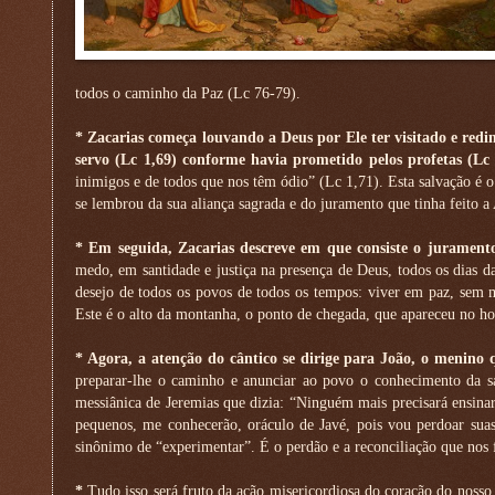
todos o caminho da Paz (Lc 76-79).
* Zacarias começa louvando a Deus por Ele ter visitado e redi
servo (Lc 1,69) conforme havia prometido pelos profetas (Lc 
inimigos e de todos que nos têm ódio” (Lc 1,71). Esta salvação é 
se lembrou da sua aliança sagrada e do juramento que tinha feito a
* Em seguida, Zacarias descreve em que consiste o jurament
medo, em santidade e justiça na presença de Deus, todos os dias d
desejo de todos os povos de todos os tempos: viver em paz, sem m
Este é o alto da montanha, o ponto de chegada, que apareceu no h
* Agora, a atenção do cântico se dirige para João, o menino 
preparar-lhe o caminho e anunciar ao povo o conhecimento da sa
messiânica de Jeremias que dizia: “Ninguém mais precisará ensina
pequenos, me conhecerão, oráculo de Javé, pois vou perdoar suas
sinônimo de “experimentar”. É o perdão e a reconciliação que nos
*
Tudo isso será fruto da ação misericordiosa do coração do nosso 