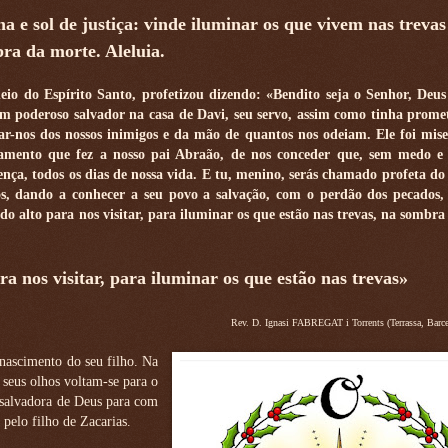
na e sol de justiça: vinde iluminar os que vivem nas trevas
ra da morte. Aleluia.
eio do Espírito Santo, profetizou dizendo: «Bendito seja o Senhor, Deus 
 um poderoso salvador na casa de Davi, seu servo, assim como tinha prome
var-nos dos nossos inimigos e da mão de quantos nos odeiam. Ele foi mise
ramento que fez a nosso pai Abraão, de nos conceder que, sem medo e 
ença, todos os dias de nossa vida. E tu, menino, serás chamado profeta do 
s, dando a conhecer a seu povo a salvação, com o perdão dos pecados,
 do alto para nos visitar, para iluminar os que estão nas trevas, na sombra
ra nos visitar, para iluminar os que estão nas trevas»
Rev. D. Ignasi FABREGAT i Torrents (Terrassa, Barc
 nascimento do seu filho. Na
 seus olhos voltam-se para o
o salvadora de Deus para com
pelo filho de Zacarias.