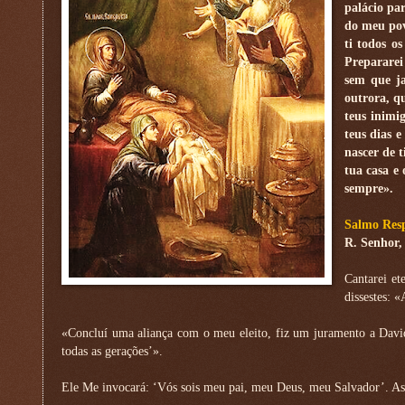
palácio par
do meu pov
ti todos o
Prepararei 
sem que ja
outrora, qu
teus inimi
teus dias 
nascer de t
tua casa e
sempre».
Salmo Resp
R. Senhor,
Cantarei et
dissestes: 
«Concluí uma aliança com o meu eleito, fiz um juramento a David,
todas as gerações’».
Ele Me invocará: ‘Vós sois meu pai, meu Deus, meu Salvador’. Ass