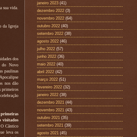
janeiro 2023
(41)
a sua vida.
dezembro 2022
(3)
novembro 2022
(64)
outubro 2022
(40)
 da Igreja
setembro 2022
(38)
agosto 2022
(46)
julho 2022
(57)
junho 2022
(36)
nidades dos
maio 2022
(40)
os do Novo
as paulinas
abril 2022
(42)
Apocalipse
março 2022
(51)
cos nos dão
fevereiro 2022
(32)
s primeiros
janeiro 2022
(38)
 celebração
dezembro 2021
(44)
novembro 2021
(43)
rimeiras
outubro 2021
(35)
 visitados
setembro 2021
(39)
O Cântico
ue leva os
agosto 2021
(45)