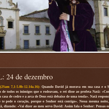
24 de dezembro
 (2Sam 7,1-5.8b-12.14a.16):
Quando David já morava em sua casa e o S
s de todos os inimigos que o rodeavam, o rei disse ao profeta Natã: «Co
casa de cedro e a arca de Deus está debaixo de uma tenda». Natã respond
 te pede o coração, porque o Senhor está contigo». Nessa mesma noite
tã, dizendo: «Vai dizer ao meu servo David: Assim fala o Senhor: Pensas e