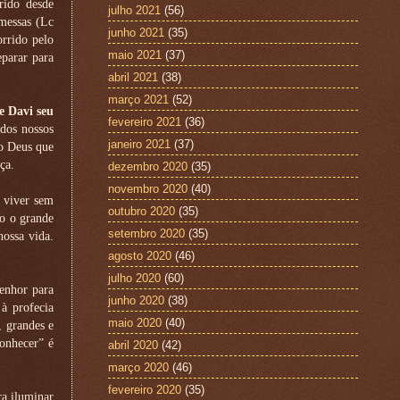
rido desde
julho 2021
(56)
messas (Lc
junho 2021
(35)
orrido pelo
maio 2021
(37)
eparar para
abril 2021
(38)
março 2021
(52)
e Davi seu
fevereiro 2021
(36)
 dos nossos
janeiro 2021
(37)
io Deus que
ça.
dezembro 2020
(35)
novembro 2020
(40)
 viver sem
outubro 2020
(35)
do o grande
setembro 2020
(35)
nossa vida.
agosto 2020
(46)
julho 2020
(60)
Senhor para
junho 2020
(38)
à profecia
maio 2020
(40)
, grandes e
onhecer” é
abril 2020
(42)
março 2020
(46)
fevereiro 2020
(35)
ra iluminar