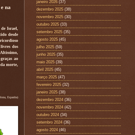
janeiro 2026
(37)
 e na
dezembro 2025
(38)
novembro 2025
(30)
outubro 2025
(33)
de Israel,
setembro 2025
(35)
tido desde
agosto 2025
(45)
ricordioso
livres dos
julho 2025
(59)
Altíssimo,
junho 2025
(35)
 graças ao
maio 2025
(39)
 da morte,
abril 2025
(45)
março 2025
(47)
fevereiro 2025
(32)
janeiro 2025
(38)
elona, Espanha)
dezembro 2024
(36)
novembro 2024
(42)
outubro 2024
(34)
setembro 2024
(36)
agosto 2024
(46)