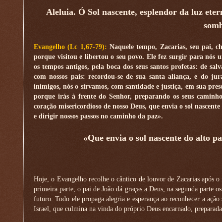
Aleluia. Ó Sol nascente, esplendor da luz eter
somb
Evangelho (Lc 1,67-79):
Naquele tempo, Zacarias, seu pai, ch
porque visitou e libertou o seu povo. Ele fez surgir para nós
os tempos antigos, pela boca dos seus santos profetas: de sal
com nossos pais: recordou-se de sua santa aliança, e do ju
inimigos, nós o sirvamos, com santidade e justiça, em sua pres
porque irás à frente do Senhor, preparando os seus caminho
coração misericordioso de nosso Deus, que envia o sol nascente
e dirigir nossos passos no caminho da paz».
«Que envia o sol nascente do alto pa
Hoje, o Evangelho recolhe o cântico de louvor de Zacarias após o
primeira parte, o pai de João dá graças a Deus, na segunda parte os
futuro. Todo ele propaga alegria e esperança ao reconhecer a açã
Israel, que culmina na vinda do próprio Deus encarnado, preparada 