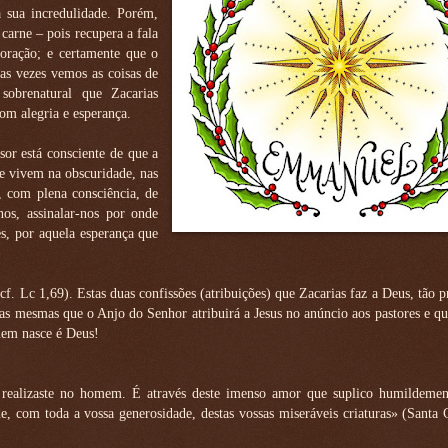
 sua incredulidade. Porém,
carne – pois recupera a fala
oração; e certamente que o
as vezes vemos as coisas de
sobrenatural que Zacarias
m alegria e esperança.
or está consciente de que a
ue vivem na obscuridade, nas
, com plena consciência, de
os, assinalar-nos por onde
s, por aquela esperança que
f. Lc 1,69). Estas duas confissões (atribuições) que Zacarias faz a Deus, tão 
as mesmas que o Anjo do Senhor atribuirá a Jesus no anúncio aos pastores e 
uem nasce é Deus!
realizaste no homem. É através deste imenso amor que suplico humildemen
, com toda a vossa generosidade, destas vossas miseráveis criaturas» (Santa 