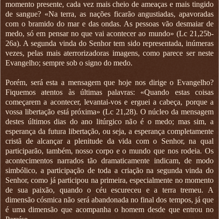
momento presente, cada vez mais cheio de ameaças e mais tingido
de sangue? «Na terra, as nações ficarão angustiadas, apavoradas
com o bramido do mar e das ondas. As pessoas vão desmaiar de
medo, só em pensar no que vai acontecer ao mundo» (Lc 21,25b-
26a). A segunda vinda do Senhor tem sido representada, inúmeras
vezes, pelas mais aterrorizadoras imagens, como parece ser neste
Evangelho; sempre sob o signo do medo.
Porém, será esta a mensagem que hoje nos dirige o Evangelho?
Fiquemos atentos às últimas palavras: «Quando estas coisas
começarem a acontecer, levantai-vos e erguei a cabeça, porque a
vossa libertação está próxima» (Lc 21,28). O núcleo da mensagem
destes últimos dias do ano litúrgico não é o medo; mas sim, a
esperança da futura libertação, ou seja, a esperança completamente
cristã de alcançar a plenitude da vida com o Senhor, na qual
participarão, também, nosso corpo e o mundo que nos rodeia. Os
acontecimentos narrados tão dramaticamente indicam, de modo
simbólico, a participação de toda a criação na segunda vinda do
Senhor, como já participou na primeira, especialmente no momento
de sua paixão, quando o céu escureceu e a terra tremeu. A
dimensão cósmica não será abandonada no final dos tempos, já que
é uma dimensão que acompanha o homem desde que entrou no