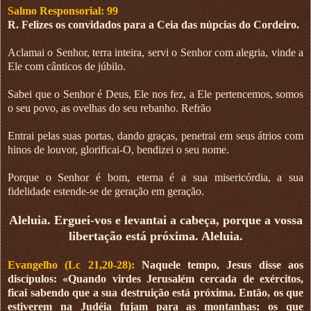
Salmo Responsorial: 99
R. Felizes os convidados para a Ceia das núpcias do Cordeiro.
Aclamai o Senhor, terra inteira, servi o Senhor com alegria, vinde a
Ele com cânticos de júbilo.
Sabei que o Senhor é Deus, Ele nos fez, a Ele pertencemos, somos
o seu povo, as ovelhas do seu rebanho. Refrão
Entrai pelas suas portas, dando graças, penetrai em seus átrios com
hinos de louvor, glorificai-O, bendizei o seu nome.
Porque o Senhor é bom, eterna é a sua misericórdia, a sua
fidelidade estende-se de geração em geração.
Aleluia. Erguei-vos e levantai a cabeça, porque a vossa
libertação está próxima. Aleluia.
Evangelho (Lc 21,20-28):
Naquele tempo, Jesus disse aos
discípulos: «Quando virdes Jerusalém cercada de exércitos,
ficai sabendo que a sua destruição está próxima. Então, os que
estiverem na Judéia fujam para as montanhas; os que