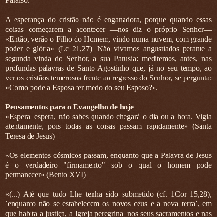
Paraíso.
A esperança do cristão não é enganadora, porque quando essas
coisas começarem a acontecer —nos diz o próprio Senhor—
«Então, verão o Filho do Homem, vindo numa nuvem, com grande
poder e glória» (Lc 21,27). Não vivamos angustiados perante a
segunda vinda do Senhor, a sua Parusia: meditemos, antes, nas
profundas palavras de Santo Agostinho que, já no seu tempo, ao
ver os cristãos temerosos frente ao regresso do Senhor, se pergunta:
«Como pode a Esposa ter medo do seu Esposo?».
Pensamentos para o Evangelho de hoje
«Espera, espera, não sabes quando chegará o dia ou a hora. Vigia
atentamente, pois todas as coisas passam rapidamente» (Santa
Teresa de Jesus)
«Os elementos cósmicos passam, enquanto que a Palavra de Jesus
é o verdadeiro "firmamento" sob o qual o homem pode
permanecer» (Bento XVI)
«(...) Até que tudo Lhe tenha sido submetido (cf. 1Cor 15,28),
`enquanto não se estabelecem os novos céus e a nova terra´, em
que habita a justiça, a Igreja peregrina, nos seus sacramentos e nas