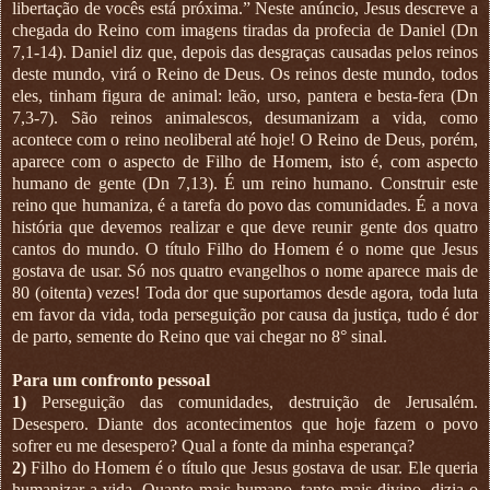
libertação de vocês está próxima.” Neste anúncio, Jesus descreve a
chegada do Reino com imagens tiradas da profecia de Daniel (Dn
7,1-14). Daniel diz que, depois das desgraças causadas pelos reinos
deste mundo, virá o Reino de Deus. Os reinos deste mundo, todos
eles, tinham figura de animal: leão, urso, pantera e besta-fera (Dn
7,3-7). São reinos animalescos, desumanizam a vida, como
acontece com o reino neoliberal até hoje! O Reino de Deus, porém,
aparece com o aspecto de Filho de Homem, isto é, com aspecto
humano de gente (Dn 7,13). É um reino humano. Construir este
reino que humaniza, é a tarefa do povo das comunidades. É a nova
história que devemos realizar e que deve reunir gente dos quatro
cantos do mundo. O título Filho do Homem é o nome que Jesus
gostava de usar. Só nos quatro evangelhos o nome aparece mais de
80 (oitenta) vezes! Toda dor que suportamos desde agora, toda luta
em favor da vida, toda perseguição por causa da justiça, tudo é dor
de parto, semente do Reino que vai chegar no 8° sinal.
Para um confronto pessoal
1)
Perseguição das comunidades, destruição de Jerusalém.
Desespero. Diante dos acontecimentos que hoje fazem o povo
sofrer eu me desespero? Qual a fonte da minha esperança?
2)
Filho do Homem é o título que Jesus gostava de usar. Ele queria
humanizar a vida. Quanto mais humano, tanto mais divino, dizia o