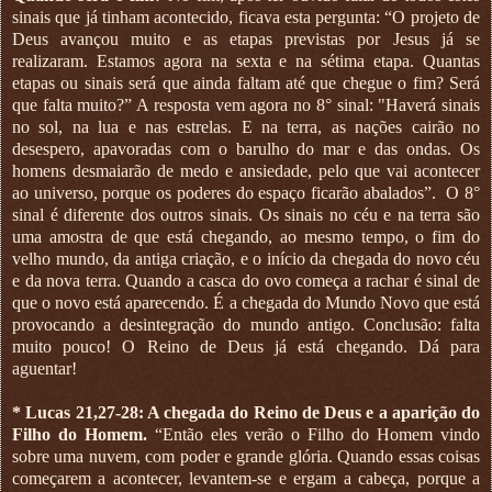
sinais que já tinham acontecido, ficava esta pergunta: “O projeto de
Deus avançou muito e as etapas previstas por Jesus já se
realizaram. Estamos agora na sexta e na sétima etapa. Quantas
etapas ou sinais será que ainda faltam até que chegue o fim? Será
que falta muito?” A resposta vem agora no 8° sinal: "Haverá sinais
no sol, na lua e nas estrelas. E na terra, as nações cairão no
desespero, apavoradas com o barulho do mar e das ondas. Os
homens desmaiarão de medo e ansiedade, pelo que vai acontecer
ao universo, porque os poderes do espaço ficarão abalados”.
O 8°
sinal é diferente dos outros sinais. Os sinais no céu e na terra são
uma amostra de que está chegando, ao mesmo tempo, o fim do
velho mundo, da antiga criação, e o início da chegada do novo céu
e da nova terra. Quando a casca do ovo começa a rachar é sinal de
que o novo está aparecendo. É a chegada do Mundo Novo que está
provocando a desintegração do mundo antigo. Conclusão: falta
muito pouco! O Reino de Deus já está chegando. Dá para
aguentar!
* Lucas 21,27-28: A chegada do Reino de Deus e a aparição do
Filho do Homem.
“Então eles verão o Filho do Homem vindo
sobre uma nuvem, com poder e grande glória. Quando essas coisas
começarem a acontecer, levantem-se e ergam a cabeça, porque a