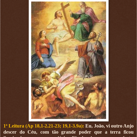
1ª Leitura (Ap 18,1-2.21-23; 19,1-3.9a):
Eu, João, vi outro Anjo
descer do Céu, com tão grande poder que a terra ficou