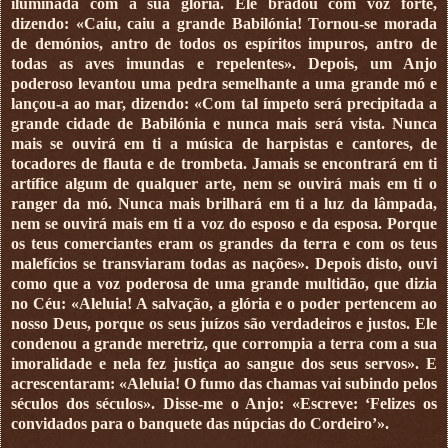
iluminada com a sua glória. Ele bradou com voz forte,
dizendo: «Caiu, caiu a grande Babilónia! Tornou-se morada
de demónios, antro de todos os espíritos impuros, antro de
todas as aves imundas e repelentes». Depois, um Anjo
poderoso levantou uma pedra semelhante a uma grande mó e
lançou-a ao mar, dizendo: «Com tal ímpeto será precipitada a
grande cidade de Babilónia e nunca mais será vista. Nunca
mais se ouvirá em ti a música de harpistas e cantores, de
tocadores de flauta e de trombeta. Jamais se encontrará em ti
artífice algum de qualquer arte, nem se ouvirá mais em ti o
ranger da mó. Nunca mais brilhará em ti a luz da lâmpada,
nem se ouvirá mais em ti a voz do esposo e da esposa. Porque
os teus comerciantes eram os grandes da terra e com os teus
malefícios se transviaram todas as nações». Depois disto, ouvi
como que a voz poderosa de uma grande multidão, que dizia
no Céu: «Aleluia! A salvação, a glória e o poder pertencem ao
nosso Deus, porque os seus juízos são verdadeiros e justos. Ele
condenou a grande meretriz, que corrompia a terra com a sua
imoralidade e nela fez justiça ao sangue dos seus servos». E
acrescentaram: «Aleluia! O fumo das chamas vai subindo pelos
séculos dos séculos». Disse-me o Anjo: «Escreve: ‘Felizes os
convidados para o banquete das núpcias do Cordeiro’».