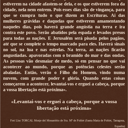
estiverem na cidade afastem-se dela, e os que estiverem fora da
cidade, nela nem entrem. Pois esses dias são de vingança, para
que se cumpra tudo o que dizem as Escrituras. Ai das
mulheres grávidas e daquelas que estiverem amamentando
naqueles dias, pois haverá grande angústia na terra e ira
contra este povo. Serão abatidos pela espada e levados presos
para todas as nações. E Jerusalém será pisada pelos pagãos,
até que se complete o tempo marcado para eles. Haverá sinais
no sol, na lua e nas estrelas. Na terra, as nações ficarão
angustiadas. apavoradas com o bramido do mar e das ondas.
As pessoas vão desmaiar de medo, só em pensar no que vai
acontecer ao mundo, porque as potências celestes serão
abaladas. Então, verão o Filho do Homem, vindo numa
nuvem, com grande poder e glória. Quando estas coisas
começarem a acontecer, levantai-vos e erguei a cabeça, porque
a vossa libertação está próxima».
«Levantai-vos e erguei a cabeça, porque a vossa
libertação está próxima»
Frei Lluc TORCAL Monje del Monastério de Sta. Mª de Poblet (Santa Maria de Poblet, Tarragona,
Espanha)