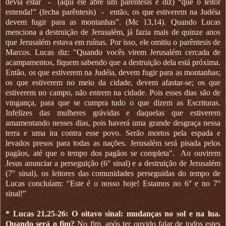
devia estar
-
(aqui ele abre um parêntesis e diz) “que o leitor
entenda!” (fecha parêntesis)
-
então, os que estiverem na Judéia
devem fugir para as montanhas”. (Mc 13,14). Quando Lucas
menciona a destruição de Jerusalém, já fazia mais de quinze anos
que Jerusalém estava em ruínas. Por isso, ele omitiu o parêntesis de
Marcos. Lucas diz: "Quando vocês virem Jerusalém cercada de
acampamentos, fiquem sabendo que a destruição dela está próxima.
Então, os que estiverem na Judéia, devem fugir para as montanhas;
os que estiverem no meio da cidade, devem afastar-se; os que
estiverem no campo, não entrem na cidade. Pois esses dias são de
vingança, para que se cumpra tudo o que dizem as Escrituras.
Infelizes das mulheres grávidas e daquelas que estiverem
amamentando nesses dias, pois haverá uma grande desgraça nessa
terra e uma ira contra esse povo. Serão mortos pela espada e
levados presos para todas as nações. Jerusalém será pisada pelos
pagãos, até que o tempo dos pagãos se completa".
Ao ouvirem
Jesus anunciar a perseguição (6° sinal) e a destruição de Jerusalém
(7° sinal), os leitores das comunidades perseguidas do tempo de
Lucas concluíam: “Este é o nosso hoje! Estamos no 6° e no 7°
sinal!”
* Lucas 21,25-26: O oitavo sinal: mudanças no sol e na lua.
Quando será o fim?
No fim, após ter ouvido falar de todos estes