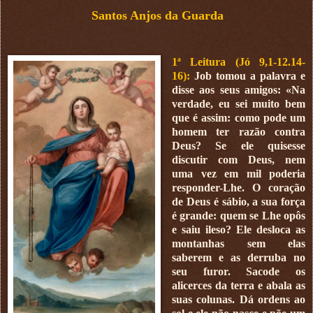
Santos Anjos da Guarda
1ª Leitura (Jó 9,1-12.14-
16):
Job tomou a palavra e
disse aos seus amigos: «Na
verdade, eu sei muito bem
que é assim: como pode um
homem ter razão contra
Deus? Se ele quisesse
discutir com Deus, nem
uma vez em mil poderia
responder-Lhe. O coração
de Deus é sábio, a sua força
é grande: quem se Lhe opôs
e saiu ileso? Ele desloca as
montanhas sem elas
saberem e as derruba no
seu furor. Sacode os
alicerces da terra e abala as
suas colunas. Dá ordens ao