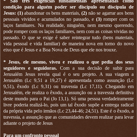
* São três exigências fundamentais apresentadas como
condição para alguém poder ser discípulo ou discípula de
Jesus:
(1)
abandonar os bens materiais,
(2)
não se agarrar aos bens
pessoais vividos e acumulados no passado, e
(3)
romper com os
laços familiares. Na realidade, ninguém, nem mesmo querendo,
pode romper com os laços familiares, nem com as coisas vividas no
passado. O que se exige é saber reintegrar tudo (bens materiais,
vida pessoal e vida familiar) de maneira nova em torno do novo
eixo que é Jesus e a Boa Nova de Deus que ele nos trouxe.
* Jesus, ele mesmo, viveu e realizou o que pedia dos seus
seguidores e seguidoras.
Com a sua decisão de subir para
Jerusalém Jesus revela qual é o seu projeto. A sua viagem a
Jerusalém (Lc 9,51 a 19,27) é apresentada como assunção (Lc
9,51), êxodo (Lc 9,31) ou travessia (Lc 17,11). Chegando em
Jerusalém, ele realiza o êxodo, a assunção ou a travessia definitiva
deste mundo para o Pai (Jo 13,1). Só uma pessoa verdadeiramente
livre poderia realizá-lo, pois um tal êxodo supõe a entrega radical
da própria vida pelo irmãos (Lc 23,44-46; 24,51). Este é o êxodo, a
travessia, a assunção que as comunidades devem realizar para levar
adiante o projeto de Jesus
Para um confronto pessoal