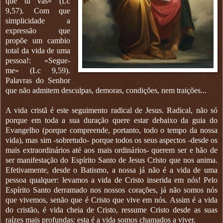
que tu vás» (Lc
9,57). Com que
simplicidade a
expressão que
propõe um cambio
total da vida de uma
pessoa!: «Segue-
me» (Lc 9,59).
Palavras do Senhor
que não admitem desculpas, demoras, condições, nem traições...
A vida cristã é este seguimento radical de Jesus. Radical, não só
porque em toda a sua duração quere estar debaixo da guia do
Evangelho (porque compreende, portanto, todo o tempo da nossa
vida), mas sim -sobretudo- porque todos os seus aspectos -desde os
mais extraordinários até aos mais ordinários- querem ser e hão de
ser manifestação do Espírito Santo de Jesus Cristo que nos anima.
Efetivamente, desde o Batismo, a nossa já não é a vida de uma
pessoa qualquer: levamos a vida de Cristo inserida em nós! Pelo
Espírito Santo derramado nos nossos corações, já não somos nós
que vivemos, senão que é Cristo que vive em nós. Assim é a vida
do cristão, é vida cheia de Cristo, ressume Cristo desde as suas
raízes mais profundas: esta é a vida somos chamados a viver.