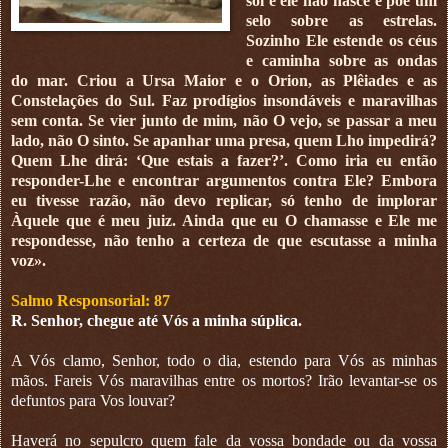
sol e ele não nasce e põe um
selo sobre as estrelas.
Sozinho Ele estende os céus
e caminha sobre as ondas
do mar. Criou a Ursa Maior e o Orion, as Plêiades e as
Constelações do Sul. Faz prodígios insondáveis e maravilhas
sem conta. Se vier junto de mim, não O vejo, se passar a meu
lado, não O sinto. Se apanhar uma presa, quem Lho impedirá?
Quem Lhe dirá: ‘Que estais a fazer?’. Como iria eu então
responder-Lhe e encontrar argumentos contra Ele? Embora
eu tivesse razão, não devo replicar, só tenho de implorar
Àquele que é meu juiz. Ainda que eu O chamasse e Ele me
respondesse, não tenho a certeza de que escutasse a minha
voz».
Salmo Responsorial: 87
R. Senhor, chegue até Vós a minha súplica.
A Vós clamo, Senhor, todo o dia, estendo para Vós as minhas
mãos. Fareis Vós maravilhas entre os mortos? Irão levantar-se os
defuntos para Vos louvar?
Haverá no sepulcro quem fale da vossa bondade ou da vossa