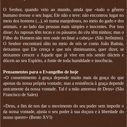
O Senhor, quando veio ao mundo, ainda que «todo o gênero
humano tivesse o seu lugar, Ele não o teve: não encontrou lugar no
meio dos homens (...), só numa manjedoura, no meio do gado e dos
animais, e ao lado das pessoas mais simples e inocentes. Por isso
disse: As raposas têm tocas e os pássaros do céu têm ninhos; mas o
Filho do Homem não tem onde reclinar a cabeça» (São Jerônimo).
O Senhor encontrará sítio no meio de nós se como João Batista,
deixamos que Ele cresça e que nós diminuamos, quer dizer, se
deixamos crescer a Aquele que já vive em nós sendo dúcteis e
dóceis ao seu Espírito, a fonte de toda humildade e inocência.
Pensamentos para o Evangelho de hoje
«O consentimento à graça depende muito mais da graça do que
apenas da nossa própria vontade; mas a resistência à graça depende
unicamente da nossa vontade. Tal é a mão amorosa de Deus» (São
Francisco de Sales)
«Deus, a fim de nos dar o movimento do seu poder sem impedir o
da nossa vontade, ajusta o seu poder à sua doçura e à liberdade do
nosso querer» (Bento XVI)