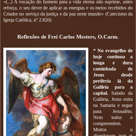
«(...) A vocação do homem para a vida eterna não suprime, antes
reforça, o seu dever de aplicar as energias e os meios recebidos do
Criador no serviço da justiça e da paz neste mundo» (Catecismo da
Igreja Católica, nº 2.820)
Reflexões de Frei Carlos Mesters, O.Carm.
* No evangelho de
hoje continua a
longa e dura
caminhada de
Jesus desde
periferia lá da
Galileia para a
capital.
Saindo da
Galileia, Jesus entra
na Samaria e segue
para Jerusalém.
Nem todos o
compreendem.
Muitos o
abandonam, pois as