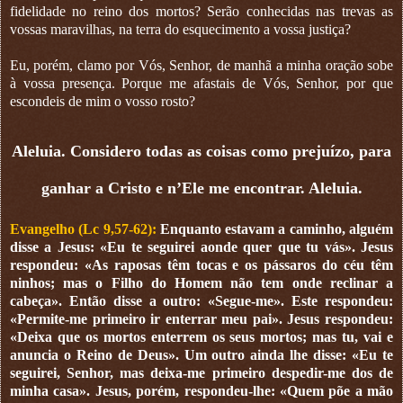
fidelidade no reino dos mortos? Serão conhecidas nas trevas as
vossas maravilhas, na terra do esquecimento a vossa justiça?
Eu, porém, clamo por Vós, Senhor, de manhã a minha oração sobe
à vossa presença. Porque me afastais de Vós, Senhor, por que
escondeis de mim o vosso rosto?
Aleluia. Considero todas as coisas como prejuízo, para
ganhar a Cristo e n’Ele me encontrar. Aleluia.
Evangelho (Lc 9,57-62):
Enquanto estavam a caminho, alguém
disse a Jesus: «Eu te seguirei aonde quer que tu vás». Jesus
respondeu: «As raposas têm tocas e os pássaros do céu têm
ninhos; mas o Filho do Homem não tem onde reclinar a
cabeça». Então disse a outro: «Segue-me». Este respondeu:
«Permite-me primeiro ir enterrar meu pai». Jesus respondeu:
«Deixa que os mortos enterrem os seus mortos; mas tu, vai e
anuncia o Reino de Deus». Um outro ainda lhe disse: «Eu te
seguirei, Senhor, mas deixa-me primeiro despedir-me dos de
minha casa». Jesus, porém, respondeu-lhe: «Quem põe a mão