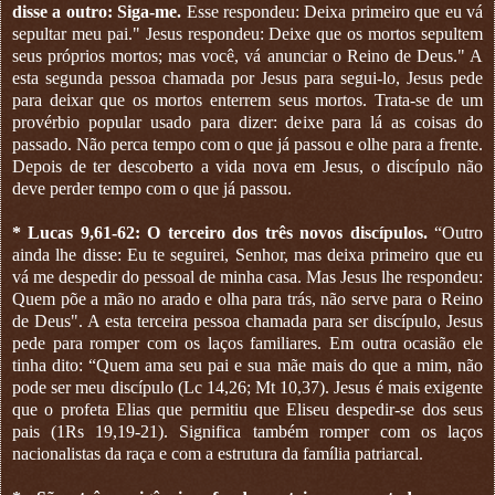
disse a outro: Siga-me.
Esse respondeu: Deixa primeiro que eu vá
sepultar meu pai." Jesus respondeu: Deixe que os mortos sepultem
seus próprios mortos; mas você, vá anunciar o Reino de Deus." A
esta segunda pessoa chamada por Jesus para segui-lo, Jesus pede
para deixar que os mortos enterrem seus mortos. Trata-se de um
provérbio popular usado para dizer: deixe para lá as coisas do
passado. Não perca tempo com o que já passou e olhe para a frente.
Depois de ter descoberto a vida nova em Jesus, o discípulo não
deve perder tempo com o que já passou.
* Lucas 9,61-62: O terceiro dos três novos discípulos.
“Outro
ainda lhe disse: Eu te seguirei, Senhor, mas deixa primeiro que eu
vá me despedir do pessoal de minha casa. Mas Jesus lhe respondeu:
Quem põe a mão no arado e olha para trás, não serve para o Reino
de Deus". A esta terceira pessoa chamada para ser discípulo, Jesus
pede para romper com os laços familiares. Em outra ocasião ele
tinha dito: “Quem ama seu pai e sua mãe mais do que a mim, não
pode ser meu discípulo (Lc 14,26; Mt 10,37). Jesus é mais exigente
que o profeta Elias que permitiu que Eliseu despedir-se dos seus
pais (1Rs 19,19-21). Significa também romper com os laços
nacionalistas da raça e com a estrutura da família patriarcal.