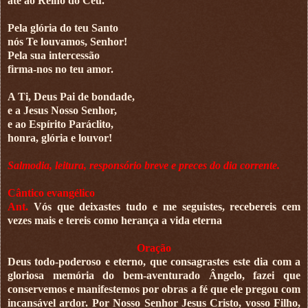
até ao Reino do Céu.
Pela glória do teu Santo
nós Te louvamos, Senhor!
Pela sua intercessão
firma-nos no teu amor.
A Ti, Deus Pai de bondade,
e a Jesus Nosso Senhor,
e ao Espírito Paráclito,
honra, glória e louvor!
Salmodia, leitura, responsório breve e preces do dia corrente.
Cântico evangélico
Ant.
Vós que deixastes tudo e me seguistes, recebereis cem
vezes mais e tereis como herança a vida eterna
Oração
Deus todo-poderoso e eterno, que consagrastes este dia com a
gloriosa memória do bem-aventurado Ângelo, fazei que
conservemos e manifestemos por obras a fé que ele pregou com
incansável ardor. Por Nosso Senhor Jesus Cristo, vosso Filho,