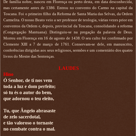
De família nobre, nasceu em Florença ou perto desta, em data desconhecida,
mas certamente antes de 1386. Entrou no convento do Carmo na capital da
Toscana. Foi o primeiro filho da Reforma de Santa Maria das Selvas, da Ordem
Carmelita. O nosso Beato veio a ser professor de teologia, várias vezes prior em
conventos da Ordem e, depois, provincial da Toscana, consolidando a reforma
(Congregação Mantuana). Distinguiu-se na pregação da palavra de Deus.
Morreu em Florença em 16 de agosto de 1438. O seu culto foi confirmado por
Clemente XIII a 7 de março de 1761. Conservam-se dele, em manuscrito,
conferências dirigidas aos seus religiosos, sermões e um comentário dos quatro
livros do Mestre das Sentenças.
LAUDES
Hino
Ó Senhor, de ti nos vem
toda a luz e dom perfeito;
só tu és o autor do bem,
que adornou o teu eleito,
Tu, que Ângelo abrasaste
de zelo sacerdotal,
e tão valoroso o tornaste
no combate contra o mal.