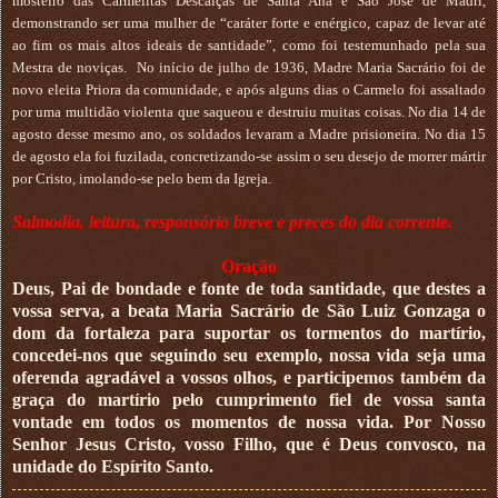
mosteiro das Carmelitas Descalças de Santa Ana e São José de Madri,
demonstrando ser uma mulher de “caráter forte e enérgico, capaz de levar até
ao fim os mais altos ideais de santidade”, como foi testemunhado pela sua
Mestra de noviças.
No início de julho de 1936, Madre Maria Sacrário foi de
novo eleita Priora da comunidade, e após alguns dias o Carmelo foi assaltado
por uma multidão violenta que saqueou e destruiu muitas coisas. No dia 14 de
agosto desse mesmo ano, os soldados levaram a Madre prisioneira. No dia 15
de agosto ela foi fuzilada, concretizando-se assim o seu desejo de morrer mártir
por Cristo, imolando-se pelo bem da Igreja.
Salmodia, leitura, responsório breve e preces do dia corrente.
Oração
Deus, Pai de bondade e fonte de toda santidade, que destes a
vossa serva, a beata Maria Sacrário de São Luiz Gonzaga o
dom da fortaleza para suportar os tormentos do martírio,
concedei-nos que seguindo seu exemplo, nossa vida seja uma
oferenda agradável a vossos olhos, e participemos também da
graça do martírio pelo cumprimento fiel de vossa santa
vontade em todos os momentos de nossa vida. Por Nosso
Senhor Jesus Cristo, vosso Filho, que é Deus convosco, na
unidade do Espírito Santo.