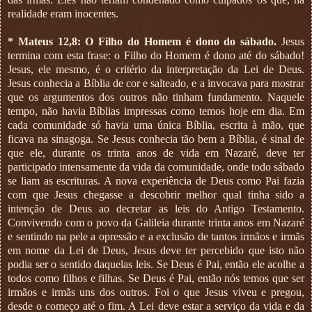
realidade eram inocentes.
*
Mateus 12,8: O Filho do Homem é dono do sábado.
Jesus
termina com esta frase: o Filho do Homem é dono até do sábado!
Jesus, ele mesmo, é o critério da interpretação da Lei de Deus.
Jesus conhecia a Bíblia de cor e salteado, e a invocava para mostrar
que os argumentos dos outros não tinham fundamento. Naquele
tempo, não havia Bíblias impressas como temos hoje em dia. Em
cada comunidade só havia uma única Bíblia, escrita à mão, que
ficava na sinagoga. Se Jesus conhecia tão bem a Bíblia, é sinal de
que ele, durante os trinta anos de vida em Nazaré, deve ter
participado intensamente da vida da comunidade, onde todo sábado
se liam as escrituras. A nova experiência de Deus como Pai fazia
com que Jesus chegasse a descobrir melhor qual tinha sido a
intenção de Deus ao decretar as leis do Antigo Testamento.
Convivendo com o povo da Galileia durante trinta anos em Nazaré
e sentindo na pele a opressão e a exclusão de tantos irmãos e irmãs
em nome da Lei de Deus, Jesus deve ter percebido que isto não
podia ser o sentido daquelas leis. Se Deus é Pai, então ele acolhe a
todos como filhos e filhas. Se Deus é Pai, então nós temos que ser
irmãos e irmãs uns dos outros. Foi o que Jesus viveu e pregou,
desde o começo até o fim. A Lei deve estar a serviço da vida e da