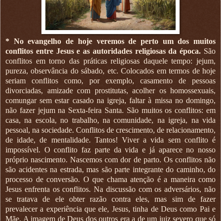
*
No evangelho de hoje veremos de perto um dos muitos
conflitos entre Jesus e as autoridades religiosas da época.
São
conflitos em torno das práticas religiosas daquele tempo: jejum,
pureza, observância do sábado, etc. Colocados em termos de hoje
seriam conflitos como, por exemplo, casamento de pessoas
divorciadas, amizade com prostitutas, acolher os homossexuais,
comungar sem estar casado na igreja, faltar à missa no domingo,
não fazer jejum na Sexta-feira Santa. São muitos os conflitos: em
casa, na escola, no trabalho, na comunidade, na igreja, na vida
pessoal, na sociedade. Conflitos de crescimento, de relacionamento,
de idade, de mentalidade. Tantos! Viver a vida sem conflito é
impossível. O conflito faz parte da vida e já aparece no nosso
próprio nascimento. Nascemos com dor de parto. Os conflitos não
são acidentes na estrada, mas são parte integrante do caminho, do
processo de conversão. O que chama atenção é a maneira como
Jesus enfrenta os conflitos. Na discussão com os adversários, não
se tratava de ele obter razão contra eles, mas sim de fazer
prevalecer a experiência que ele, Jesus, tinha de Deus como Pai e
Mãe. A imagem de Deus dos outros era a de um juiz severo que só