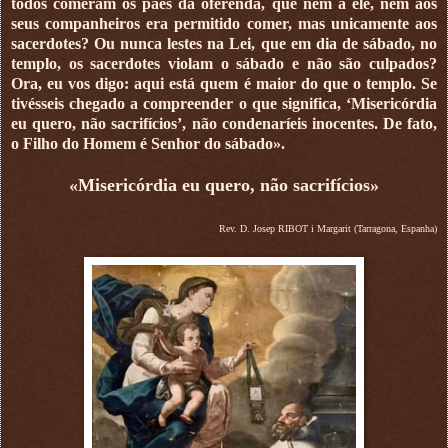
todos comeram os pães da oferenda, que nem a ele, nem aos
seus companheiros era permitido comer, mas unicamente aos
sacerdotes? Ou nunca lestes na Lei, que em dia de sábado, no
templo, os sacerdotes violam o sábado e não são culpados?
Ora, eu vos digo: aqui está quem é maior do que o templo. Se
tivésseis chegado a compreender o que significa, ‘Misericórdia
eu quero, não sacrifícios’, não condenaríeis inocentes. De fato,
o Filho do Homem é Senhor do sábado».
«Misericórdia eu quero, não sacrifícios»
Rev. D. Josep RIBOT i Margarit (Tarragona, Espanha)