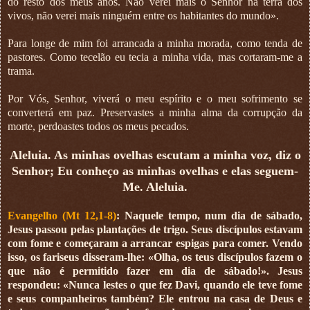
do resto dos meus anos. Não verei mais o Senhor na terra dos
vivos, não verei mais ninguém entre os habitantes do mundo».
Para longe de mim foi arrancada a minha morada, como tenda de
pastores. Como tecelão eu tecia a minha vida, mas cortaram-me a
trama.
Por Vós, Senhor, viverá o meu espírito e o meu sofrimento se
converterá em paz. Preservastes a minha alma da corrupção da
morte, perdoastes todos os meus pecados.
Aleluia. As minhas ovelhas escutam a minha voz, diz o
Senhor; Eu conheço as minhas ovelhas e elas seguem-
Me. Aleluia.
Evangelho (Mt 12,1-8)
: Naquele tempo, num dia de sábado,
Jesus passou pelas plantações de trigo. Seus discípulos estavam
com fome e começaram a arrancar espigas para comer. Vendo
isso, os fariseus disseram-lhe: «Olha, os teus discípulos fazem o
que não é permitido fazer em dia de sábado!». Jesus
respondeu: «Nunca lestes o que fez Davi, quando ele teve fome
e seus companheiros também? Ele entrou na casa de Deus e