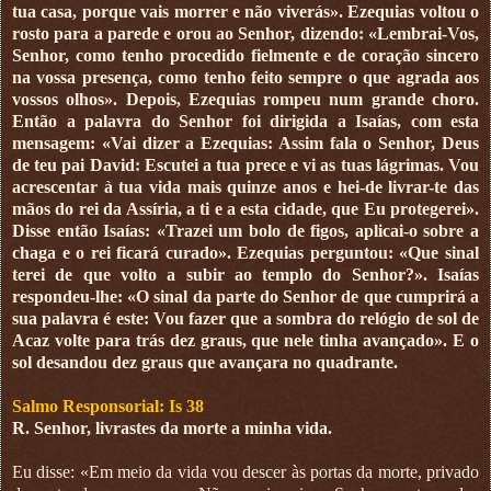
tua casa, porque vais morrer e não viverás». Ezequias voltou o
rosto para a parede e orou ao Senhor, dizendo: «Lembrai-Vos,
Senhor, como tenho procedido fielmente e de coração sincero
na vossa presença, como tenho feito sempre o que agrada aos
vossos olhos». Depois, Ezequias rompeu num grande choro.
Então a palavra do Senhor foi dirigida a Isaías, com esta
mensagem: «Vai dizer a Ezequias: Assim fala o Senhor, Deus
de teu pai David: Escutei a tua prece e vi as tuas lágrimas. Vou
acrescentar à tua vida mais quinze anos e hei-de livrar-te das
mãos do rei da Assíria, a ti e a esta cidade, que Eu protegerei».
Disse então Isaías: «Trazei um bolo de figos, aplicai-o sobre a
chaga e o rei ficará curado». Ezequias perguntou: «Que sinal
terei de que volto a subir ao templo do Senhor?». Isaías
respondeu-lhe: «O sinal da parte do Senhor de que cumprirá a
sua palavra é este: Vou fazer que a sombra do relógio de sol de
Acaz volte para trás dez graus, que nele tinha avançado». E o
sol desandou dez graus que avançara no quadrante.
Salmo Responsorial: Is 38
R. Senhor, livrastes da morte a minha vida.
Eu disse: «Em meio da vida vou descer às portas da morte, privado