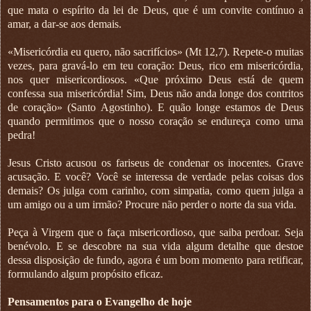
que mata o espírito da lei de Deus, que é um convite contínuo a
amar, a dar-se aos demais.
«Misericórdia eu quero, não sacrifícios» (Mt 12,7). Repete-o muitas
vezes, para gravá-lo em teu coração: Deus, rico em misericórdia,
nos quer misericordiosos. «Que próximo Deus está de quem
confessa sua misericórdia! Sim, Deus não anda longe dos contritos
de coração» (Santo Agostinho). E quão longe estamos de Deus
quando permitimos que o nosso coração se endureça como uma
pedra!
Jesus Cristo acusou os fariseus de condenar os inocentes. Grave
acusação. E você? Você se interessa de verdade pelas coisas dos
demais? Os julga com carinho, com simpatia, como quem julga a
um amigo ou a um irmão? Procure não perder o norte da sua vida.
Peça à Virgem que o faça misericordioso, que saiba perdoar. Seja
benévolo. E se descobre na sua vida algum detalhe que destoe
dessa disposição de fundo, agora é um bom momento para retificar,
formulando algum propósito eficaz.
Pensamentos para o Evangelho de hoje