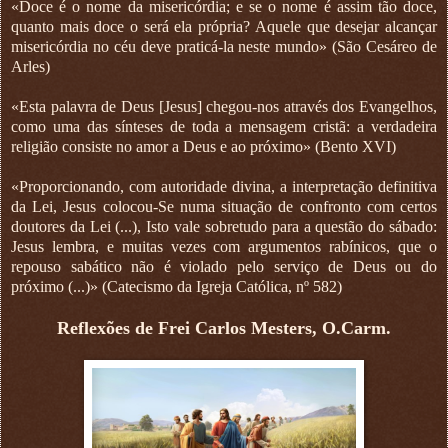
«Doce é o nome da misericórdia; e se o nome é assim tão doce,
quanto mais doce o será ela própria? Aquele que desejar alcançar
misericórdia no céu deve praticá-la neste mundo» (São Cesáreo de
Arles)
«Esta palavra de Deus [Jesus] chegou-nos através dos Evangelhos,
como uma das sínteses de toda a mensagem cristã: a verdadeira
religião consiste no amor a Deus e ao próximo» (Bento XVI)
«Proporcionando, com autoridade divina, a interpretação definitiva
da Lei, Jesus colocou-Se numa situação de confronto com certos
doutores da Lei (...), Isto vale sobretudo para a questão do sábado:
Jesus lembra, e muitas vezes com argumentos rabínicos, que o
repouso sabático não é violado pelo serviço de Deus ou do
próximo (...)» (Catecismo da Igreja Católica, nº 582)
Reflexões de Frei Carlos Mesters, O.Carm.