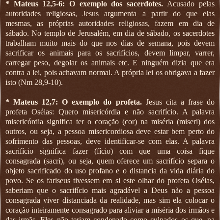
*
Mateus 12,5-6: O exemplo dos sacerdotes.
Acusado pelas
autoridades religiosas, Jesus argumenta a partir do que elas
mesmas, as próprias autoridades religiosas, fazem em dia de
sábado. No templo de Jerusalém, em dia de sábado, os sacerdotes
trabalham muito mais do que nos dias de semana, pois devem
sacrificar os animais para os sacrifícios, devem limpar, varrer,
carregar peso, degolar os animais etc. E ninguém dizia que era
contra a lei, pois achavam normal. A própria lei os obrigava a fazer
isto (Nm 28,9-10).
*
Mateus 12,7: O exemplo do profeta.
Jesus cita a frase do
profeta Oséias: Quero misericórdia e não sacrifício. A palavra
misericórdia significa ter o coração (cor) na miséria (miseri) dos
outros, ou seja, a pessoa misericordiosa deve estar bem perto do
sofrimento das pessoas, deve identificar-se com elas. A palavra
sacrifício significa fazer (fício) com que uma coisa fique
consagrada (sacri), ou seja, quem oferece um sacrifício separa o
objeto sacrificado do uso profano e o distancia da vida diária do
povo. Se os fariseus tivessem em si este olhar do profeta Oséias,
saberiam que o sacrifício mais agradável a Deus não a pessoa
consagrada viver distanciada da realidade, mas sim ela colocar o
coração inteiramente consagrado para aliviar a miséria dos irmãos e
das irmãs. Eles não teriam condenado como culpados os que, na