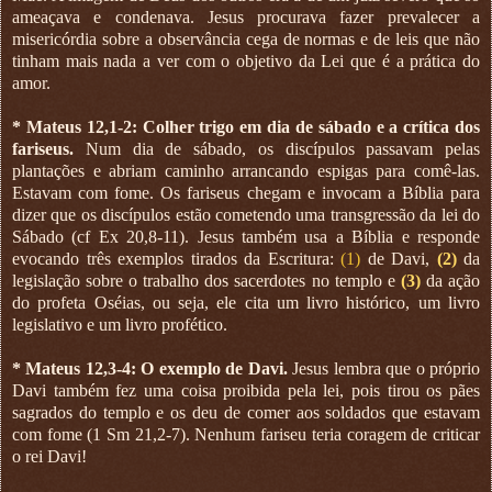
ameaçava e condenava. Jesus procurava fazer prevalecer a
misericórdia sobre a observância cega de normas e de leis que não
tinham mais nada a ver com o objetivo da Lei que é a prática do
amor.
*
Mateus 12,1-2: Colher trigo em dia de sábado e a crítica dos
fariseus.
Num dia de sábado, os discípulos passavam pelas
plantações e abriam caminho arrancando espigas para comê-las.
Estavam com fome. Os fariseus chegam e invocam a Bíblia para
dizer que os discípulos estão cometendo uma transgressão da lei do
Sábado (cf Ex 20,8-11). Jesus também usa a Bíblia e responde
evocando três exemplos tirados da Escritura:
(1)
de Davi,
(2)
da
legislação sobre o trabalho dos sacerdotes no templo e
(3)
da ação
do profeta Oséias, ou seja, ele cita um livro histórico, um livro
legislativo e um livro profético.
*
Mateus 12,3-4: O exemplo de Davi.
Jesus lembra que o próprio
Davi também fez uma coisa proibida pela lei, pois tirou os pães
sagrados do templo e os deu de comer aos soldados que estavam
com fome (1 Sm 21,2-7). Nenhum fariseu teria coragem de criticar
o rei Davi!