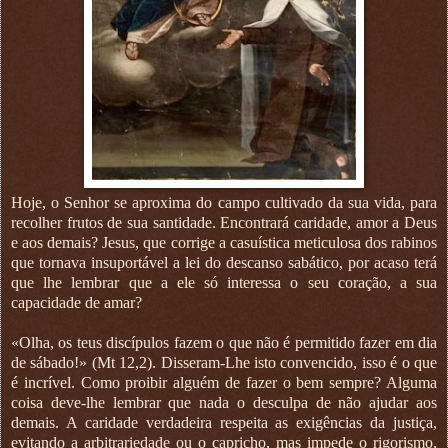
Hoje, o Senhor se aproxima do campo cultivado da sua vida, para
recolher frutos de sua santidade. Encontrará caridade, amor a Deus
e aos demais? Jesus, que corrige a casuística meticulosa dos rabinos
que tornava insuportável a lei do descanso sabático, por acaso terá
que lhe lembrar que a ele só interessa o seu coração, a sua
capacidade de amar?
«Olha, os teus discípulos fazem o que não é permitido fazer em dia
de sábado!» (Mt 12,2). Disseram-Lhe isto convencido, isso é o que
é incrível. Como proibir alguém de fazer o bem sempre? Alguma
coisa deve-lhe lembrar que nada o desculpa de não ajudar aos
demais. A caridade verdadeira respeita as exigências da justiça,
evitando a arbitrariedade ou o capricho, mas impede o rigorismo,