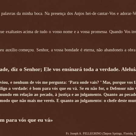
 palavras da minha boca. Na presença dos Anjos hei-de cantar-Vos e adorar-V
que exaltastes acima de tudo o vosso nome e a vossa promessa. Quando Vos in
u auxílio começou. Senhor, a vossa bondade é eterna, não abandoneis a obra 
ade, diz o Senhor; Ele vos ensinará toda a verdade. Alelui
iou, e nenhum de vós me pergunta: ‘Para onde vais? ’ Mas, porque vos fa
 digo a verdade: é bom para vós que eu vá. Se eu não for, o Defensor não v
o mundo em relação ao pecado, à justiça e ao julgamento. Quanto ao pecado
 modo que não mais me vereis. E quanto ao julgamento: o chefe deste mun
m para vós que eu vá»
Fr. Joseph A. PELLEGRINO (Tarpon Springs, Florida, E