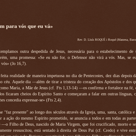
m para vós que eu vá»
Rev. D. Lluís ROQUÉ i Roqué (Manresa, Barce
templamos outra despedida de Jesus, necessária para o estabelecimento de 
orém, uma promessa: «Se eu não for, o Defensor não virá a vós. Mas, se eu
 vós» (Jo 16,7).
feita realidade de maneira impetuosa no dia de Pentecostes, dez dias depois 
ao céu. Aquele dia —além de tirar a tristeza do coração dos Apóstolos e dos 
como Maria, a Mãe de Jesus (cf. Fts 1,13-14) —os confirma e fortalece na fé,
os ficaram cheios do Espírito Santo e começaram a falar em outras línguas,
hes concedia expressar-se» (Fts 2,4).
se “faz presente” ao longo dos séculos através da Igreja, uma, santa, católica e 
or a ação do mesmo Espírito prometido, se anuncia a todos e em todas as parte
 —o Filho de Deus, nascido de Maria Virgem, que foi crucificado, morto e s
amente ressuscitou, está sentado à direita de Deus Pai (cf. Credo) e vive ent