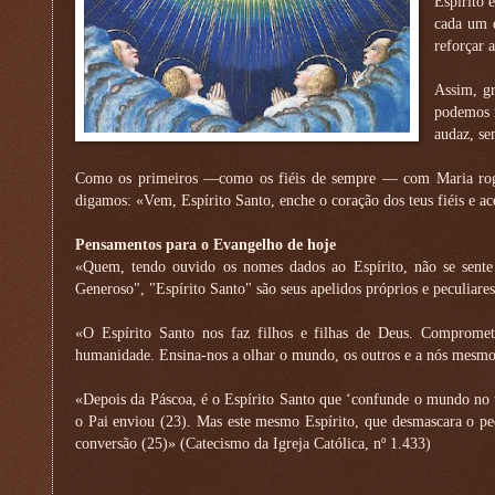
Espírito 
cada um d
reforçar 
Assim, gr
podemos r
audaz, se
Como os primeiros —como os fiéis de sempre — com Maria roga
digamos: «Vem, Espírito Santo, enche o coração dos teus fiéis e a
Pensamentos para o Evangelho de hoje
«Quem, tendo ouvido os nomes dados ao Espírito, não se sente 
Generoso", "Espírito Santo" são seus apelidos próprios e peculiare
«O Espírito Santo nos faz filhos e filhas de Deus. Comprome
humanidade. Ensina-nos a olhar o mundo, os outros e a nós mesm
«Depois da Páscoa, é o Espírito Santo que ‘confunde o mundo no t
o Pai enviou (23). Mas este mesmo Espírito, que desmascara o p
conversão (25)» (Catecismo da Igreja Católica, nº 1.433)