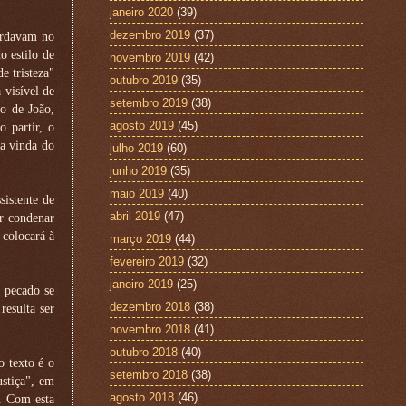
janeiro 2020
(39)
dezembro 2019
(37)
uardavam no
o estilo de
novembro 2019
(42)
e tristeza"
outubro 2019
(35)
 visível de
setembro 2019
(38)
o de João,
agosto 2019
(45)
o partir, o
 a vinda do
julho 2019
(60)
junho 2019
(35)
maio 2019
(40)
sistente de
abril 2019
(47)
r condenar
 colocará à
março 2019
(44)
fevereiro 2019
(32)
janeiro 2019
(25)
 pecado se
dezembro 2018
(38)
resulta ser
novembro 2018
(41)
outubro 2018
(40)
o texto é o
setembro 2018
(38)
stiça", em
agosto 2018
(46)
i. Com esta