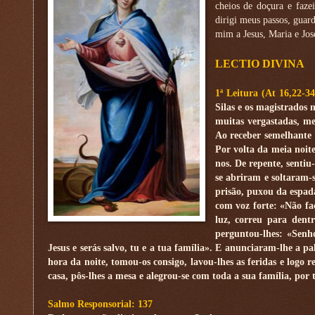
cheios de doçura e fazei
dirigi meus passos, guar
mim a Jesus, Maria e Jo
LECTIO DIVINA
1ª Leitura (At 16,22-3
Silas e os magistrados
muitas vergastadas, m
Ao receber semelhante 
Por volta da meia noit
nos. De repente, sentiu
se abriram e soltaram-s
prisão, puxou da espad
com voz forte: «Não fa
luz, correu para dentr
perguntou-lhes: «Senh
Jesus e serás salvo, tu e a tua família». E anunciaram-lhe a 
hora da noite, tomou-os consigo, lavou-lhes as feridas e logo
casa, pôs-lhes a mesa e alegrou-se com toda a sua família, por
Salmo Responsorial: 137