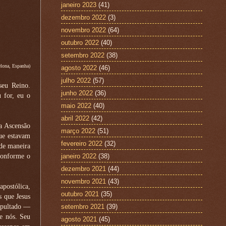
janeiro 2023
(41)
dezembro 2022
(3)
novembro 2022
(64)
outubro 2022
(40)
setembro 2022
(38)
lona, Espanha)
agosto 2022
(46)
julho 2022
(57)
seu Reino.
junho 2022
(36)
 for, eu o
maio 2022
(40)
abril 2022
(42)
da Ascensão
março 2022
(51)
que estavam
fevereiro 2022
(32)
 de maneira
 conforme o
janeiro 2022
(38)
dezembro 2021
(44)
novembro 2021
(43)
apostólica,
outubro 2021
(35)
s que Jesus
epultado —
setembro 2021
(39)
re nós. Seu
agosto 2021
(45)