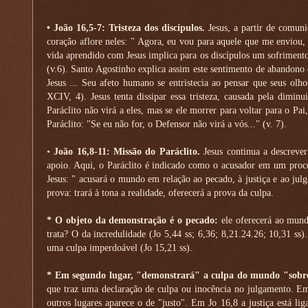
• João 16,5-7: Tristeza dos discípulos.
Jesus, a partir de comuni
coração aflore neles: " Agora, eu vou para aquele que me enviou,
vida aprendido com Jesus implica para os discípulos um sofrimento.
(v.6). Santo Agostinho explica assim este sentimento de abandono 
Jesus ... Seu afeto humano se entristecia ao pensar que seus ol
XCIV, 4). Jesus tenta dissipar essa tristeza, causada pela diminu
Paráclito não virá a eles, mas se ele morrer para voltar para o Pai
Paráclito: "Se eu não for, o Defensor não virá a vós..." (v. 7).
•
João 16,8-11: Missão do Paráclito.
Jesus continua a descrever
apoio. Aqui, o Paráclito é indicado como o acusador em um proce
Jesus: " acusará o mundo em relação ao pecado, à justiça e ao julg
prova: trará à tona a realidade, oferecerá a prova da culpa.
* O objeto da demonstração é o pecado:
ele oferecerá ao mund
trata? O da incredulidade (Jo 5,44 ss; 6,36; 8,21.24.26; 10,31 ss
uma culpa imperdoável (Jo 15,21 ss).
* Em segundo lugar, "demonstrará" a culpa do mundo "sobre 
que traz uma declaração de culpa ou inocência no julgamento. Em
outros lugares aparece o de "justo". Em Jo 16,8 a justiça está li