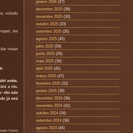
janeiro 2026
(37)
dezembro 2025
(38)
os, voltado
novembro 2025
(30)
outubro 2025
(33)
voquei, me
setembro 2025
(35)
agosto 2025
(45)
julho 2025
(59)
das vossas
junho 2025
(35)
maio 2025
(39)
a.
abril 2025
(45)
março 2025
(47)
lei assim,
fevereiro 2025
(32)
irá a vós.
janeiro 2025
(38)
: eles não
dezembro 2024
(36)
do já está
novembro 2024
(42)
outubro 2024
(34)
setembro 2024
(36)
agosto 2024
(46)
stados Unidos)