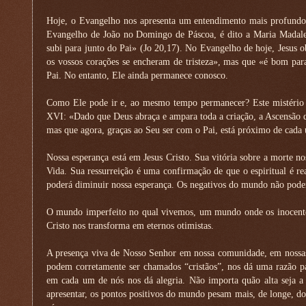
Hoje, o Evangelho nos apresenta um entendimento mais profundo 
Evangelho de João no Domingo de Páscoa, é dito a Maria Madale
subi para junto do Pai» (Jo 20,17). No Evangelho de hoje, Jesus ob
os vossos corações se encheram de tristeza», mas que «é bom para
Pai. No entanto, Ele ainda permanece conosco.
Como Ele pode ir e, ao mesmo tempo permanecer? Este mistério 
XVI: «Dado que Deus abraça e ampara toda a criação, a Ascensão do
mas que agora, graças ao Seu ser com o Pai, está próximo de cada
Nossa esperança está em Jesus Cristo. Sua vitória sobre a morte n
Vida. Sua ressurreição é uma confirmação de que o espiritual é r
poderá diminuir nossa esperança. Os negativos do mundo não poderã
O mundo imperfeito no qual vivemos, um mundo onde os inocente
Cristo nos transforma em eternos otimistas.
A presença viva de Nosso Senhor em nossa comunidade, em nossas 
podem corretamente ser chamados “cristãos”, nos dá uma razão pa
em cada um de nós nos dá alegria. Não importa quão alta seja a 
apresentar, os pontos positivos do mundo pesam mais, de longe, do 