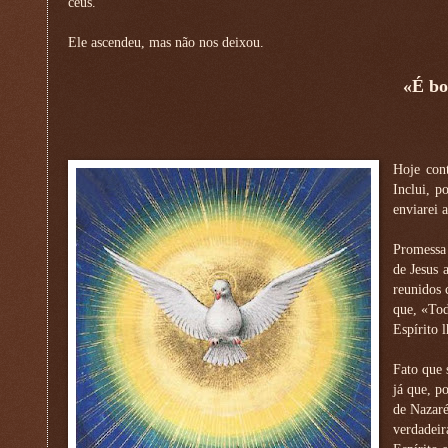
céus.
Ele ascendeu, mas não nos deixou.
«É bo
Hoje con
Inclui, p
enviarei a
Promessa 
de Jesus 
reunidos 
que, «Tod
Espírito l
Fato que 
já que, p
de Nazaré
verdadeir