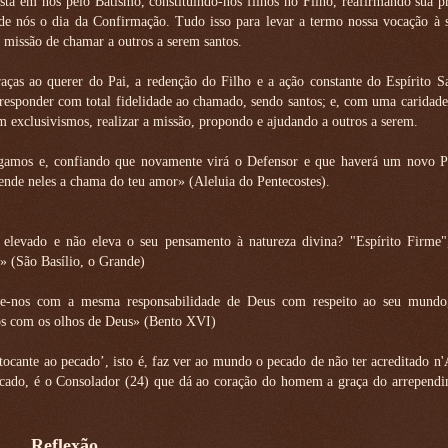
está em nós pelo Batismo, constituindo-nos filhos no Filho, reafirmando sua 
e nós o dia da Confirmação. Tudo isso para levar a termo nossa vocação à s
a missão de chamar a outros a serem santos.
aças ao querer do Pai, a redenção do Filho e a ação constante do Espírito S
esponder com total fidelidade ao chamado, sendo santos; e, com uma caridade
m exclusivismos, realizar a missão, propondo e ajudando a outros a serem.
mos e, confiando que novamente virá o Defensor e que haverá um novo Pe
cende neles a chama do teu amor» (Aleluia do Pentecostes).
elevado e não eleva o seu pensamento à natureza divina? "Espírito Firme",
s» (São Basílio, o Grande)
te-nos com a mesma responsabilidade de Deus com respeito ao seu mundo
os com os olhos de Deus» (Bento XVI)
ocante ao pecado’, isto é, faz ver ao mundo o pecado de não ter acreditado n
ecado, é o Consolador (24) que dá ao coração do homem a graça do arrependi
Reflexão