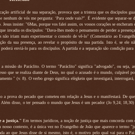
cação artificial de sua separação, provoca que a tristeza que os discípulos g
 e nenhum de vós me pergunta: ‘Para onde vais?". É evidente que separar-se d
 Jesus insiste: "6Mas, porque vos falei assim, os vossos corações se encheram d
que invadia os discípulos: "Dava-lhes medo o pensamento de perder a presença
hos não iriam mais experimentar o consolo de vê-lo" (Comentário ao Evangelh
ição da sua presença, ao revelar o propósito de sua partida. Isto é, se ele nã
, poderá enviá-lo para os discípulos. A partida e a separação são condição para
 a missão do Paráclito. O termo "Paráclito" significa "advogado", ou seja, as
sso que se realiza diante de Deus, no qual o acusado é o mundo, culpável po
amento " (v. 8). O verbo grego significa elègkein que investigará, interrogará,
o a prova do pecado que cometeu em relação a Jesus e o manifestará. De que
). Além disso, o ter pensado o mundo que Jesus é um pecador (Jo 9,24; 18,30) 
a justiça."
Em termos jurídicos, a noção de justiça que mais concorda com 
 nosso contexto, é a única vez no Evangelho de João que aparece o termo "ju
gada ao que Jesus disse de si mesmo, isto é, o motivo pelo qual vai para o Pa