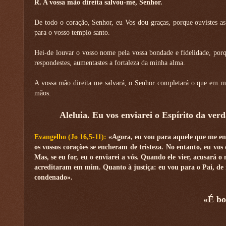
R. A vossa mão direita salvou-me, Senhor.
De todo o coração, Senhor, eu Vos dou graças, porque ouvistes as
para o vosso templo santo.
Hei-de louvar o vosso nome pela vossa bondade e fidelidade, por
respondestes, aumentastes a fortaleza da minha alma.
A vossa mão direita me salvará, o Senhor completará o que em me
mãos.
Aleluia. Eu vos enviarei o Espírito da verd
Evangelho (Jo 16,5-11):
«Agora, eu vou para aquele que me env
os vossos corações se encheram de tristeza. No entanto, eu vos
Mas, se eu for, eu o enviarei a vós. Quando ele vier, acusará 
acreditaram em mim. Quanto à justiça: eu vou para o Pai, de
condenado».
«É bo