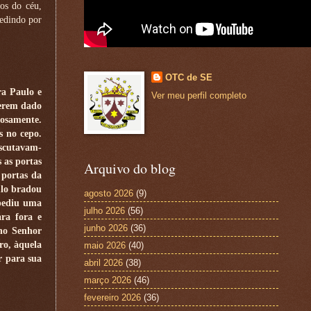
jos do céu,
pedindo por
OTC de SE
ra Paulo e
Ver meu perfil completo
terem dado
dosamente.
s no cepo.
escutavam-
 as portas
Arquivo do blog
 portas da
ulo bradou
agosto 2026
(9)
 pediu uma
julho 2026
(56)
ara fora e
junho 2026
(36)
 no Senhor
ro, àquela
maio 2026
(40)
r para sua
abril 2026
(38)
março 2026
(46)
fevereiro 2026
(36)