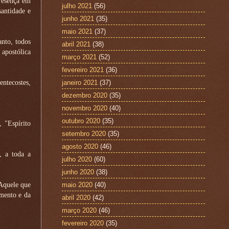
presença em
julho 2021
(56)
antidade e
junho 2021
(35)
maio 2021
(37)
anto, todos
abril 2021
(38)
 apostólica
março 2021
(52)
fevereiro 2021
(36)
ntecostes,
janeiro 2021
(37)
dezembro 2020
(35)
novembro 2020
(40)
outubro 2020
(35)
 "Espírito
setembro 2020
(35)
agosto 2020
(46)
, a toda a
julho 2020
(60)
junho 2020
(38)
'Aquele que
maio 2020
(40)
mento e da
abril 2020
(42)
março 2020
(46)
fevereiro 2020
(35)