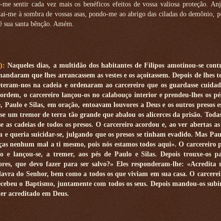
-me sentir cada vez mais os benéficos efeitos de vossa valiosa proteção. An
dai-me à sombra de vossas asas, pondo-me ao abrigo das ciladas do demônio, 
sé sua santa bênção. Amém.
4):
Naqueles dias, a multidão dos habitantes de Filipos amotinou-se cont
 mandaram que lhes arrancassem as vestes e os açoitassem. Depois de lhes 
eteram-nos na cadeia e ordenaram ao carcereiro que os guardasse cuida
ordem, o carcereiro lançou-os no calabouço interior e prendeu-lhes os pé
e, Paulo e Silas, em oração, entoavam louvores a Deus e os outros presos 
-se um tremor de terra tão grande que abalou os alicerces da prisão. Todas
e as cadeias de todos os presos. O carcereiro acordou e, ao ver abertas as
a e queria suicidar-se, julgando que os presos se tinham evadido. Mas Pa
ças nenhum mal a ti mesmo, pois nós estamos todos aqui». O carcereiro
o e lançou-se, a tremer, aos pés de Paulo e Silas. Depois trouxe-os p
ores, que devo fazer para ser salvo?» Eles responderam-lhe: «Acredita
palavra do Senhor, bem como a todos os que viviam em sua casa. O carcerei
 recebeu o Baptismo, juntamente com todos os seus. Depois mandou-os subi
 ter acreditado em Deus.