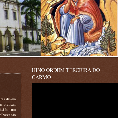
HINO ORDEM TERCEIRA DO
CARMO
turas devem
 praticar,
icá-lo com
olhares tão