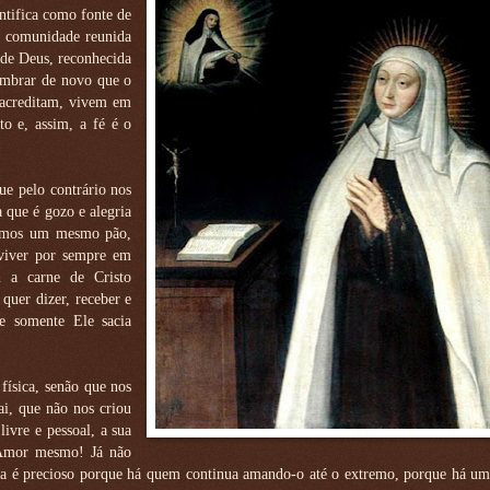
ntifica como fonte de
a comunidade reunida
 de Deus, reconhecida
lembrar de novo que o
 acreditam, vivem em
 e, assim, a fé é o
e pelo contrário nos
a que é gozo e alegria
rtimos um mesmo pão,
 viver por sempre em
m a carne de Cristo
quer dizer, receber e
 e somente Ele sacia
física, senão que nos
i, que não nos criou
livre e pessoal, a sua
 Amor mesmo! Já não
 é precioso porque há quem continua amando-o até o extremo, porque há um 