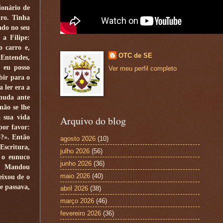
ionário de
uro. Tinha
ado no seu
 a Filipe:
o carro e,
OTC de SE
Entendes,
 eu posso
Ver meu perfil completo
bir para o
a ler era a
muda ante
não se lhe
a sua vida
Arquivo do blog
por favor:
o?». Então
agosto 2026
(10)
scritura,
julho 2026
(56)
 o eunuco
junho 2026
(36)
». Mandou
maio 2026
(40)
eixou de o
e passava,
abril 2026
(38)
março 2026
(46)
fevereiro 2026
(36)