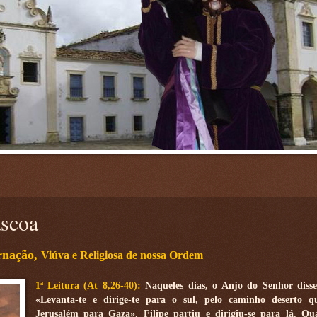
áscoa
rnação,
Viúva e Religiosa de nossa Ordem
1ª Leitura (At 8,26-40):
Naqueles dias, o Anjo do Senhor disse
«Levanta-te e dirige-te para o sul, pelo caminho deserto q
Jerusalém para Gaza». Filipe partiu e dirigiu-se para lá. Q