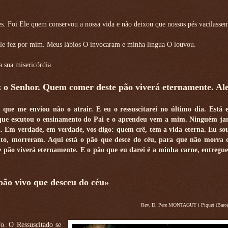
res. Foi Ele quem conservou a nossa vida e não deixou que nossos pés vacilasse
Ele fez por mim. Meus lábios O invocaram e minha língua O louvou.
a sua misericórdia.
iz o Senhor. Quem comer deste pão viverá eternamente. Ale
ue me enviou não o atrair. E eu o ressuscitarei no último dia. Está e
e que escutou o ensinamento do Pai e o aprendeu vem a mim. Ninguém ja
ai. Em verdade, em verdade, vos digo: quem crê, tem a vida eterna. Eu so
nto, morreram. Aqui está o pão que desce do céu, para que não morra
 pão viverá eternamente. E o pão que eu darei é a minha carne, entregue
pão vivo que desceu do céu»
Rev. D. Pere MONTAGUT i Piquet (Barce
o. O Ressuscitado se