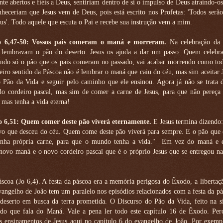
nte abertos e fiéis a Deus, sentiriam dentro de si o impulso de Deus atraindo-os
nheceriam que Jesus vem de Deus, pois está escrito nos Profetas: 'Todos serão
us'. Todo aquele que escuta o Pai e recebe sua instrução vem a mim.
o 6,47-50: Vossos pais comeram o maná e morreram.
Na celebração da 
 lembravam o pão do deserto. Jesus os ajuda a dar um passo. Quem celebra
ndo só o pão que os pais comeram no passado, vai acabar morrendo como tod
eiro sentido da Páscoa não é lembrar o maná que caiu do céu, mas sim aceitar
 Pão da Vida e seguir pelo caminho que ele ensinou. Agora já não se trata 
do cordeiro pascal, mas sim de comer a carne de Jesus, para que não pereça
 mas tenha a vida eterna!
o 6,51: Quem comer deste pão viverá eternamente.
E Jesus termina dizendo:
vo que desceu do céu. Quem come deste pão viverá para sempre. E o pão que 
nha própria carne, para que o mundo tenha a vida."
Em vez do maná e 
novo maná e o novo cordeiro pascal que é o próprio Jesus que se entregou na
scoa (Jo 6,4). A festa da páscoa era a memória perigosa do Êxodo, a liberta
evangelho de João tem um paralelo nos episódios relacionados com a festa da pá
eserto em busca da terra prometida. O Discurso do Pão da Vida, feito na s
do que fala do Maná. Vale a pena ler todo este capítulo 16 de Êxodo. Per
 ensinamentos de Jesus aqui no capítulo 6 do evangelho de João. Por exemp