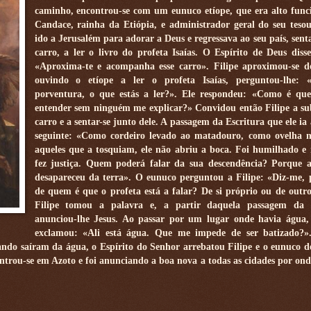
caminho, encontrou-se com um eunuco etíope, que era alto func
Candace, rainha da Etiópia, e administrador geral do seu teso
ido a Jerusalém para adorar a Deus e regressava ao seu país, sent
carro, a ler o livro do profeta Isaías. O Espírito de Deus disse
«Aproxima-te e acompanha esse carro». Filipe aproximou-se d
ouvindo o etíope a ler o profeta Isaías, perguntou-lhe: «
porventura, o que estás a ler?». Ele respondeu: «Como é que
entender sem ninguém me explicar?» Convidou então Filipe a su
carro e a sentar-se junto dele. A passagem da Escritura que ele ia 
seguinte: «Como cordeiro levado ao matadouro, como ovelha 
aqueles que a tosquiam, ele não abriu a boca. Foi humilhado e 
fez justiça. Quem poderá falar da sua descendência? Porque 
desapareceu da terra». O eunuco perguntou a Filipe: «Diz-me, 
de quem é que o profeta está a falar? De si próprio ou de outr
Filipe tomou a palavra e, a partir daquela passagem da E
anunciou-lhe Jesus. Ao passar por um lugar onde havia água,
exclamou: «Ali está água. Que me impede de ser batizado?
ando saíram da água, o Espírito do Senhor arrebatou Filipe e o eunuco d
ontrou-se em Azoto e foi anunciando a boa nova a todas as cidades por ond