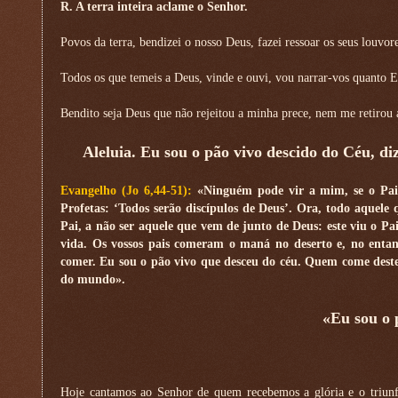
R. A terra inteira aclame o Senhor.
Povos da terra, bendizei o nosso Deus, fazei ressoar os seus louvo
Todos os que temeis a Deus, vinde e ouvi, vou narrar-vos quanto 
Bendito seja Deus que não rejeitou a minha prece, nem me retirou 
Aleluia. Eu sou o pão vivo descido do Céu, d
Evangelho (Jo 6,44-51):
«Ninguém pode vir a mim, se o Pai q
Profetas: ‘Todos serão discípulos de Deus’. Ora, todo aquel
Pai, a não ser aquele que vem de junto de Deus: este viu o P
vida. Os vossos pais comeram o maná no deserto e, no enta
comer. Eu sou o pão vivo que desceu do céu. Quem come deste
do mundo».
«Eu sou o 
Hoje cantamos ao Senhor de quem recebemos a glória e o triunf