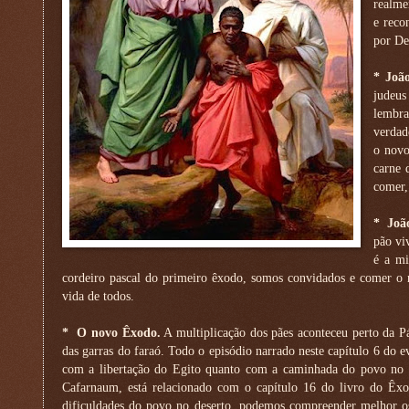
realme
e reco
por De
*
Joã
judeus
lembra
verdad
o novo
carne 
comer,
*
Joã
pão vi
é a mi
cordeiro pascal do primeiro êxodo, somos convidados e comer o 
vida de todos.
*
O novo Êxodo.
A multiplicação dos pães aconteceu perto da Pá
das garras do faraó. Todo o episódio narrado neste capítulo 6 do 
com a libertação do Egito quanto com a caminhada do povo no d
Cafarnaum, está relacionado com o capítulo 16 do livro do Êxo
dificuldades do povo no deserto, podemos compreender melhor os