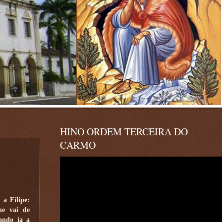
HINO ORDEM TERCEIRA DO
CARMO
 a Filipe:
ue vai de
uando ia a