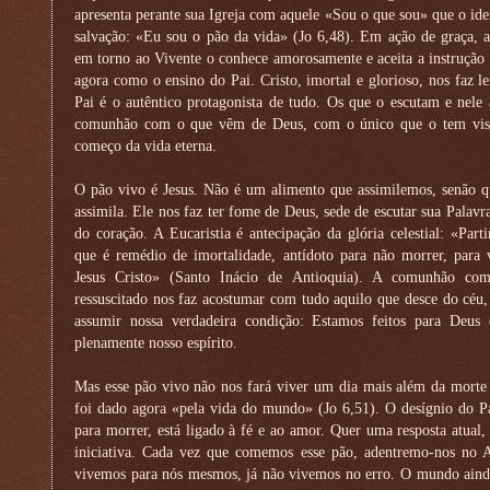
apresenta perante sua Igreja com aquele «Sou o que sou» que o ide
salvação: «Eu sou o pão da vida» (Jo 6,48). Em ação de graça, 
em torno ao Vivente o conhece amorosamente e aceita a instrução
agora como o ensino do Pai. Cristo, imortal e glorioso, nos faz 
Pai é o autêntico protagonista de tudo. Os que o escutam e nele
comunhão com o que vêm de Deus, com o único que o tem visto
começo da vida eterna.
O pão vivo é Jesus. Não é um alimento que assimilemos, senão qu
assimila. Ele nos faz ter fome de Deus, sede de escutar sua Palavr
do coração. A Eucaristia é antecipação da glória celestial: «Pa
que é remédio de imortalidade, antídoto para não morrer, para
Jesus Cristo» (Santo Inácio de Antioquia). A comunhão co
ressuscitado nos faz acostumar com tudo aquilo que desce do céu, 
assumir nossa verdadeira condição: Estamos feitos para Deus
plenamente nosso espírito.
Mas esse pão vivo não nos fará viver um dia mais além da morte 
foi dado agora «pela vida do mundo» (Jo 6,51). O desígnio do Pa
para morrer, está ligado à fé e ao amor. Quer uma resposta atual, 
iniciativa. Cada vez que comemos esse pão, adentremo-nos no
vivemos para nós mesmos, já não vivemos no erro. O mundo ainda