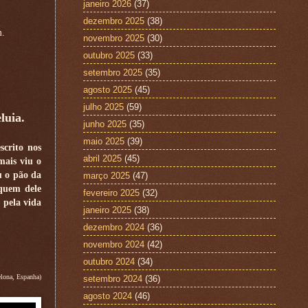
janeiro 2026
(37)
dezembro 2025
(38)
m.
novembro 2025
(30)
outubro 2025
(33)
setembro 2025
(35)
agosto 2025
(45)
julho 2025
(59)
luia.
junho 2025
(35)
maio 2025
(39)
scrito nos
abril 2025
(45)
mais viu o
u o pão da
março 2025
(47)
 quem dele
fevereiro 2025
(32)
 pela vida
janeiro 2025
(38)
dezembro 2024
(36)
novembro 2024
(42)
outubro 2024
(34)
lona, Espanha)
setembro 2024
(36)
agosto 2024
(46)