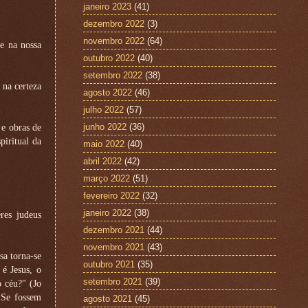
janeiro 2023
(41)
dezembro 2022
(3)
novembro 2022
(64)
e na nossa
outubro 2022
(40)
setembro 2022
(38)
 na certeza
agosto 2022
(46)
julho 2022
(57)
junho 2022
(36)
 e obras de
piritual da
maio 2022
(40)
abril 2022
(42)
março 2022
(51)
fevereiro 2022
(32)
janeiro 2022
(38)
res judeus
dezembro 2021
(44)
novembro 2021
(43)
sa torna-se
outubro 2021
(35)
é Jesus, o
setembro 2021
(39)
 céu?" (Jo
 Se fossem
agosto 2021
(45)