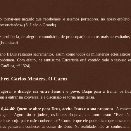
 tornar-nos naquilo que recebemos, e sejamos portadores, no nosso espírito 
essuscitados» (S. Leão o Grande)
e penitência, de alegria comunitária, de preocupação com os mais necessitados,
(Francisco)
ano II).Os restantes sacramentos, assim como todos os ministérios eclesiásticos
ordenam. Com efeito, na santíssima Eucaristia está contido todo o tesouro es
 Católica, nº 1324)
 Frei Carlos Mesters, O.Carm
 agora, o diálogo era entre Jesus e o povo.
Daqui para a frente, os líde
m a entrar na conversa, e a discussão se torna mais tensa.
 6,44-46: Quem se abre para Deus, aceita Jesus e a sua proposta.
A conver
xigente. Agora são os judeus, os líderes do povo, que murmuram: "Esse não 
de José, cujo pai e mãe conhecemos? Como é que ele pode dizer que desceu do
Eles pensavam conhecer as coisas de Deus. Na realidade, não as conheciam.