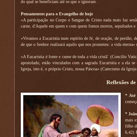
do qual se beneficiam até os que o ignoram.
Pensamentos para o Evangelho de hoje
«A participação no Corpo e Sangue de Cristo nada mais faz senão
carne, d'Aquele em quem e com quem fomos mortos, sepultados e r
«Vivamos a Eucaristia num espírito de fé, de oração, de perdão, d
de que o Senhor realizará aquilo que nos prometeu: a vida eterna» 
«A Eucaristia é fonte e cume de toda a vida cristã´ (Concilio Vatic
apostolado, estão vinculados com a sagrada Eucaristia e a ela se 
Igreja, isto é, o próprio Cristo, nossa Páscoa» (Catecismo da Igreja
Reflexões de
*
Até
começa
*
João
mais e
filho 
6,42) 