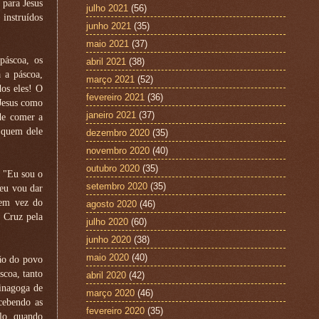
 para Jesus
julho 2021
(56)
 instruídos
junho 2021
(35)
maio 2021
(37)
páscoa, os
abril 2021
(38)
 a páscoa,
março 2021
(52)
os eles! O
fevereiro 2021
(36)
 Jesus como
janeiro 2021
(37)
de comer a
 quem dele
dezembro 2020
(35)
novembro 2020
(40)
outubro 2020
(35)
 "Eu sou o
setembro 2020
(35)
eu vou dar
em vez do
agosto 2020
(46)
 Cruz pela
julho 2020
(60)
junho 2020
(38)
maio 2020
(40)
ção do povo
scoa, tanto
abril 2020
(42)
inagoga de
março 2020
(46)
cebendo as
fevereiro 2020
(35)
lo, quando