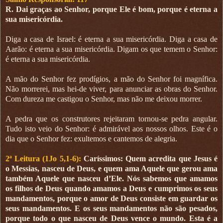
R. Dai graças ao Senhor, porque Ele é bom, porque é eterna a
sua misericórdia.
Diga a casa de Israel: é eterna a sua misericórdia. Diga a casa de
Aarão: é eterna a sua misericórdia. Digam os que temem o Senhor:
é eterna a sua misericórdia.
A mão do Senhor fez prodígios, a mão do Senhor foi magnífica.
Não morrerei, mas hei-de viver, para anunciar as obras do Senhor.
Com dureza me castigou o Senhor, mas não me deixou morrer.
A pedra que os construtores rejeitaram tornou-se pedra angular.
Tudo isto veio do Senhor: é admirável aos nossos olhos. Este é o
dia que o Senhor fez: exultemos e cantemos de alegria.
2ª Leitura (1Jo 5,1-6):
Caríssimos: Quem acredita que Jesus é
o Messias, nasceu de Deus, e quem ama Aquele que gerou ama
também Aquele que nasceu d’Ele. Nós sabemos que amamos
os filhos de Deus quando amamos a Deus e cumprimos os seus
mandamentos, porque o amor de Deus consiste em guardar os
seus mandamentos. E os seus mandamentos não são pesados,
porque todo o que nasceu de Deus vence o mundo. Esta é a