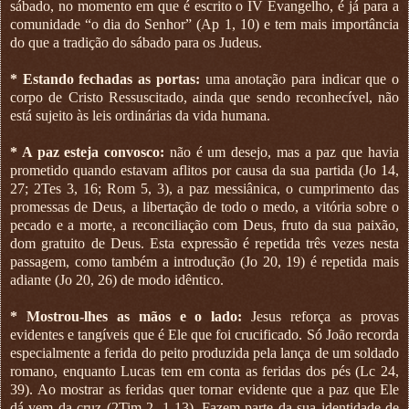
sábado, no momento em que é escrito o IV Evangelho, é já para a
comunidade “o dia do Senhor” (Ap 1, 10) e tem mais importância
do que a tradição do sábado para os Judeus.
* Estando fechadas as portas:
uma anotação para indicar que o
corpo de Cristo Ressuscitado, ainda que sendo reconhecível, não
está sujeito às leis ordinárias da vida humana.
* A paz esteja convosco:
não é um desejo, mas a paz que havia
prometido quando estavam aflitos por causa da sua partida (Jo 14,
27; 2Tes 3, 16; Rom 5, 3), a paz messiânica, o cumprimento das
promessas de Deus, a libertação de todo o medo, a vitória sobre o
pecado e a morte, a reconciliação com Deus, fruto da sua paixão,
dom gratuito de Deus. Esta expressão é repetida três vezes nesta
passagem, como também a introdução (Jo 20, 19) é repetida mais
adiante (Jo 20, 26) de modo idêntico.
* Mostrou-lhes as mãos e o lado:
Jesus reforça as provas
evidentes e tangíveis que é Ele que foi crucificado. Só João recorda
especialmente a ferida do peito produzida pela lança de um soldado
romano, enquanto Lucas tem em conta as feridas dos pés (Lc 24,
39). Ao mostrar as feridas quer tornar evidente que a paz que Ele
dá vem da cruz (2Tim 2, 1-13). Fazem parte da sua identidade de