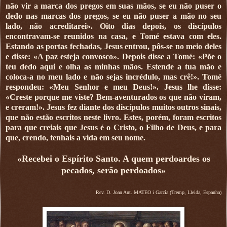
não vir a marca dos pregos em suas mãos, se eu não puser o
dedo nas marcas dos pregos, se eu não puser a mão no seu
lado, não acreditarei». Oito dias depois, os discípulos
encontravam-se reunidos na casa, e Tomé estava com eles.
Estando as portas fechadas, Jesus entrou, pôs-se no meio deles
e disse: «A paz esteja convosco». Depois disse a Tomé: «Põe o
teu dedo aqui e olha as minhas mãos. Estende a tua mão e
coloca-a no meu lado e não sejas incrédulo, mas crê!». Tomé
respondeu: «Meu Senhor e meu Deus!». Jesus lhe disse:
«Creste porque me viste? Bem-aventurados os que não viram,
e creram!». Jesus fez diante dos discípulos muitos outros sinais,
que não estão escritos neste livro. Estes, porém, foram escritos
para que creiais que Jesus é o Cristo, o Filho de Deus, e para
que, crendo, tenhais a vida em seu nome.
«Recebei o Espírito Santo. A quem perdoardes os
pecados, serão perdoados»
Rev. D. Joan Ant. MATEO i García (Tremp, Lleida, Espanha)