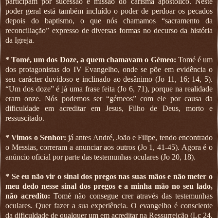
participam por sucessão e missão do carisma apostólico. Neste
poder geral está também incluído o poder de perdoar os pecados
depois do baptismo, o que nós chamamos “sacramento da
reconciliação” expresso de diversas formas no decurso da história
da Igreja.
* Tomé, um dos Doze, a quem chamavam o Gémeo:
Tomé é um
dos protagonistas do IV Evangelho, onde se põe em evidência o
seu carácter duvidoso e inclinado ao desânimo (Jo 11, 16; 14, 5).
“Um dos doze” é já uma frase feita (Jo 6, 71), porque na realidade
eram onze. Nós podemos ser “gémeos” com ele por causa da
dificuldade em acreditar em Jesus, Filho de Deus, morto e
ressuscitado.
* Vimos o Senhor:
já antes André, João e Filipe, tendo encontrado
o Messias, correram a anunciar aos outros (Jo 1, 41-45). Agora é o
anúncio oficial por parte das testemunhas oculares (Jo 20, 18).
* Se eu não vir o sinal dos pregos nas suas mãos e não meter o
meu dedo nesse sinal dos pregos e a minha mão no seu lado,
não acredito:
Tomé não consegue crer através das testemunhas
oculares. Quer fazer a sua experiência. O evangelho é consciente
da dificuldade de qualquer um em acreditar na Ressurreição (Lc 24,