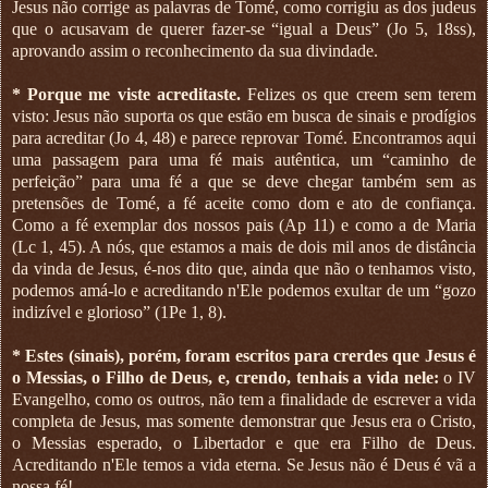
Jesus não corrige as palavras de Tomé, como corrigiu as dos judeus
que o acusavam de querer fazer-se “igual a Deus” (Jo 5, 18ss),
aprovando assim o reconhecimento da sua divindade.
* Porque me viste acreditaste.
Felizes os que creem sem terem
visto: Jesus não suporta os que estão em busca de sinais e prodígios
para acreditar (Jo 4, 48) e parece reprovar Tomé. Encontramos aqui
uma passagem para uma fé mais autêntica, um “caminho de
perfeição” para uma fé a que se deve chegar também sem as
pretensões de Tomé, a fé aceite como dom e ato de confiança.
Como a fé exemplar dos nossos pais (Ap 11) e como a de Maria
(Lc 1, 45). A nós, que estamos a mais de dois mil anos de distância
da vinda de Jesus, é-nos dito que, ainda que não o tenhamos visto,
podemos amá-lo e acreditando n'Ele podemos exultar de um “gozo
indizível e glorioso” (1Pe 1, 8).
* Estes (sinais), porém, foram escritos para crerdes que Jesus é
o Messias, o Filho de Deus, e, crendo, tenhais a vida nele:
o IV
Evangelho, como os outros, não tem a finalidade de escrever a vida
completa de Jesus, mas somente demonstrar que Jesus era o Cristo,
o Messias esperado, o Libertador e que era Filho de Deus.
Acreditando n'Ele temos a vida eterna. Se Jesus não é Deus é vã a
nossa fé!