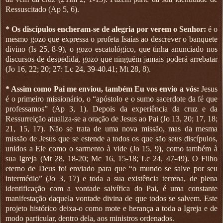
Ressuscitado (Ap 5, 6).
* Os discípulos encheram-se de alegria por verem o Senhor:
é o
mesmo gozo que expressa o profeta Isaías ao descrever o banquete
divino (Is 25, 8-9), o gozo escatológico, que tinha anunciado nos
discursos de despedida, gozo que ninguém jamais poderá arrebatar
(Jo 16, 22; 20; 27: Lc 24, 39-40.41; Mt 28, 8).
* Assim como Pai me enviou, também Eu vos envio a vós:
Jesus
é o primeiro missionário, o “apóstolo e o sumo sacerdote da fé que
professamos” (Ap 3, 1). Depois da experiência da cruz e da
Ressurreição atualiza-se a oração de Jesus ao Pai (Jo 13, 20; 17, 18;
21, 15, 17). Não se trata de uma nova missão, mas da mesma
missão de Jesus que se estende a todos os que são seus discípulos,
unidos a Ele como o sarmento à vide (Jo 15, 9), como também à
sua Igreja (Mt 28, 18-20; Mc 16, 15-18; Lc 24, 47-49). O Filho
eterno de Deus foi enviado para que “o mundo se salve por seu
intermédio” (Jo 3, 17) e toda a sua existência terrena, de plena
identificação com a vontade salvífica do Pai, é uma constante
manifestação daquela vontade divina de que todos se salvem. Este
projeto histórico deixa-o como mote e herança a toda a Igreja e de
modo particular, dentro dela, aos ministros ordenados.