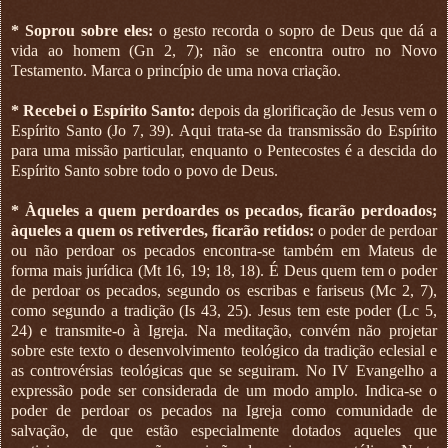
* Soprou sobre eles:
o gesto recorda o sopro de Deus que dá a
vida ao homem (Gn 2, 7); não se encontra outro no Novo
Testamento. Marca o princípio de uma nova criação.
* Recebei o Espírito Santo:
depois da glorificação de Jesus vem o
Espírito Santo (Jo 7, 39). Aqui trata-se da transmissão do Espírito
para uma missão particular, enquanto o Pentecostes é a descida do
Espírito Santo sobre todo o povo de Deus.
* Àqueles a quem perdoardes os pecados, ficarão perdoados;
àqueles a quem os retiverdes, ficarão retidos:
o poder de perdoar
ou não perdoar os pecados encontra-se também em Mateus de
forma mais jurídica (Mt 16, 19; 18, 18). É Deus quem tem o poder
de perdoar os pecados, segundo os escribas e fariseus (Mc 2, 7),
como segundo a tradição (Is 43, 25). Jesus tem este poder (Lc 5,
24) e transmite-o à Igreja. Na meditação, convém não projetar
sobre este texto o desenvolvimento teológico da tradição eclesial e
as controvérsias teológicas que se seguiram. No IV Evangelho a
expressão pode ser considerada de um modo amplo. Indica-se o
poder de perdoar os pecados na Igreja como comunidade de
salvação, de que estão especialmente dotados aqueles que