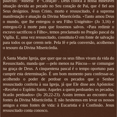
palavras: “Miséria” e “Coração”. Deus coloca a nossa miserável
situação devida ao pecado no Seu coração de Pai, que é fiel aos
Seus desígnios. Jesus Cristo, morto e ressuscitado, é a suprema
manifestação e atuação da Divina Misericórdia. «Tanto amou Deus
o mundo, que lhe entregou o seu Filho Unigénito» (Jo 3,16) e
entregou-O à morte para que fossemos salvos. «Para redimir o
escravo sacrificou o Filho», temos proclamado no Pregão pascal da
Vigília. E, uma vez ressuscitado, constituiu-O em fonte de salvação
para todos os que cerem nele. Pela fé e pela conversão, acolhemos
o tesouro da Divina Misericórdia.
A Santa Madre Igreja, que quer que os seus filhos vivam da vida do
Ressuscitado, manda que —pelo menos na Páscoa— se comungue
na graça de Deus. A cinquentena pascal é o tempo oportuno para
cumprir esta determinação. É um bom momento para confessar-se,
acolhendo o poder de perdoar os pecados que o Senhor
ressuscitado conferiu à sua Igreja, já que Ele disse aos Apóstolos:
«Recebei o Espírito Santo. Aqueles a quem perdoardes os pecados,
ficarão perdoados» (Jo 20,22-23). Assim iremos ao encontro das
fontes da Divina Misericórdia. E não hesitemos em levar os nossos
amigos a estas fontes de vida: à Eucaristia e à Confissão. Jesus
ressuscitado conta conosco.