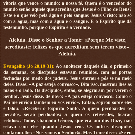
vitória que vence o mundo: a nossa fé. Quem é o vencedor do
mundo senão aquele que acredita que Jesus é o Filho de Deus?
Este é o que veio pela água e pelo sangue: Jesus Cristo; não só
com a água, mas com a água e o sangue. É o Espírito que dá
testemunho, porque o Espírito é a verdade.
Aleluia. Disse o Senhor a Tomé: «Porque Me viste,
acreditaste; felizes os que acreditam sem terem visto».
Aleluia.
Evangelho (Jo 20,19-31):
Ao anoitecer daquele dia, o primeiro
da semana, os discípulos estavam reunidos, com as portas
fechadas por medo dos judeus. Jesus entrou e pôs-se no meio
deles. Disse: «A paz esteja convosco». Dito isso, mostrou-lhes as
mãos e o lado. Os discípulos, então, se alegraram por verem o
Senhor. Jesus disse, de novo: «A paz esteja convosco. Como o
Pai me enviou também eu vos envio». Então, soprou sobre eles
e falou: «Recebei o Espírito Santo. A quem perdoardes os
pecados, serão perdoados; a quem os retiverdes, ficarão
retidos». Tomé, chamado Gêmeo, que era um dos Doze, não
estava com eles quando Jesus veio. Os outros discípulos
contaram-lhe: «Nós vimos o Senhor!». Mas Tomé disse: «Se eu