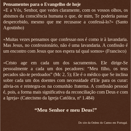
Pensamentos para o Evangelho de hoje
«E a Vós, Senhor, que vedes claramente, com os vossos olhos, os
abismos da consciência humana o que, de mim, Te poderia passar
despercebido, mesmo que me recusasse a confessá-lo?» (Santo
Agostinho)
«Muitas vezes pensamos que confessar-nos é como ir à lavandaria.
Mas Jesus, no confessionário, não é uma lavandaria. A confissão é
um encontro com Jesus que nos espera tal qual somos» (Francisco)
«Cristo age em cada um dos sacramentos. Ele dirige-Se
pessoalmente a cada um dos pecadores: “Meu filho, os teus
pecados são-te perdoados” (Mc 2, 5); Ele é o médico que Se inclina
sobre cada um dos doentes com necessidade d'Ele para os curar:
alivia-os e reintegra-os na comunhão fraterna. A confissão pessoal
é, pois, a forma mais significativa da reconciliação com Deus e com
a Igreja» (Catecismo da Igreja Católica, nº 1.484)
“Meu Senhor e meu Deus!”
Do site da Ordem do Carmo em Portugal.