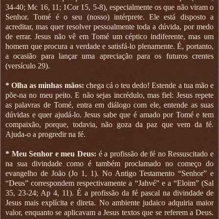
34-40; Mc 16, 11; 1Cor 15, 5-8), especialmente os que não viram o
Senhor. Tomé é o seu (nosso) intérprete. Ele está disposto a
acreditar, mas quer resolver pessoalmente toda a dúvida, por medo
de errar. Jesus não vê em Tomé um céptico indiferente, mas um
homem que procura a verdade e satisfá-lo plenamente. É, portanto,
a ocasião para lançar uma apreciação para os futuros crentes
(versículo 29).
* Olha as minhas mãos:
chega cá o teu dedo! Estende a tua mão e
põe-na no meu peito. E não sejas incrédulo, mas fiel: Jesus repete
as palavras de Tomé, entra em diálogo com ele, entende as suas
dúvidas e quer ajudá-lo. Jesus sabe que é amado por Tomé e tem
compaixão, porque, todavia, não goza da paz que vem da fé.
Ajuda-o a progredir na fé.
* Meu Senhor e meu Deus:
é a profissão de fé no Ressuscitado e
na sua divindade como é também proclamado no começo do
evangelho de João (Jo 1, 1). No Antigo Testamento “Senhor” e
“Deus” correspondem respectivamente a “Jahvé” e a “Eloim” (Sal
35, 23-24; Ap 4, 11). É a profissão da fé pascal na divindade de
Jesus mais explícita e direta. No ambiente judaico adquiria maior
valor, enquanto se aplicavam a Jesus textos que se referem a Deus.