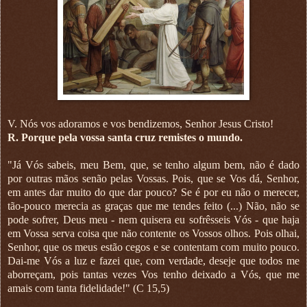
V. Nós vos adoramos e vos bendizemos, Senhor Jesus Cristo!
R. Porque pela vossa santa cruz remistes o mundo.
"Já Vós sabeis, meu Bem, que, se tenho algum bem, não é dado
por outras mãos senão pelas Vossas. Pois, que se Vos dá, Senhor,
em antes dar muito do que dar pouco? Se é por eu não o merecer,
tão-pouco merecia as graças que me tendes feito (...) Não, não se
pode sofrer, Deus meu - nem quisera eu sofrêsseis Vós - que haja
em Vossa serva coisa que não contente os Vossos olhos. Pois olhai,
Senhor, que os meus estão cegos e se contentam com muito pouco.
Dai-me Vós a luz e fazei que, com verdade, deseje que todos me
aborreçam, pois tantas vezes Vos tenho deixado a Vós, que me
amais com tanta fidelidade!" (C 15,5)