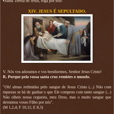
▪︎Santa Teresa de Jesus, roga por nós!
XIV. JESUS É SEPULTADO.
V. Nós vos adoramos e vos bendizemos, Senhor Jesus Cristo!
R. Porque pela vossa santa cruz remistes o mundo.
"Oh! almas redimidas pelo sangue de Jesus Cristo (...) Não com
riquezas se há de ganhar o que Ele comprou com tanto sangue (...)
Não olheis nossa cegueira, meu Deus, mas o muito sangue que
derramou vosso Filho por nós".
(M 1,2,4; F 10,11; E 8,3)