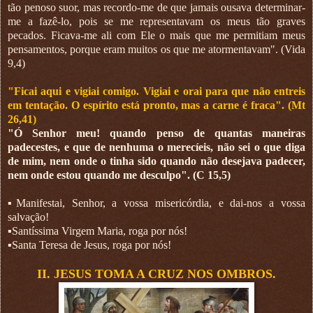
tão penoso suor, mas recordo-me de que jamais ousava determinar-
me a fazê-lo, pois se me representavam os meus tão graves
pecados. Ficava-me ali com Ele o mais que me permitiam meus
pensamentos, porque eram muitos os que me atormentavam". (Vida
9,4)
"Ficai aqui e vigiai comigo. Vigiai e orai para que não entreis
em tentação. O espírito está pronto, mas a carne é fraca". (Mt
26,41)
"Ó Senhor meu! quando penso de quantas maneiras
padecestes, e que de nenhuma o merecíeis, não sei o que diga
de mim, nem onde o tinha sido quando não desejava padecer,
nem onde estou quando me desculpo". (C 15,5)
▪︎Manifestai, Senhor, a vossa misericórdia, e dai-nos a vossa
salvação!
▪︎Santíssima Virgem Maria, roga por nós!
▪︎Santa Teresa de Jesus, roga por nós!
II. JESUS TOMA A CRUZ NOS OMBROS.