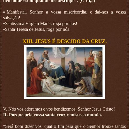
nem onde estou quando me desculpo". (C 15,5)
▪︎Manifestai, Senhor, a vossa misericórdia, e dai-nos a vossa
salvação!
▪︎Santíssima Virgem Maria, roga por nós!
▪︎Santa Teresa de Jesus, roga por nós!
XIII. JESUS É DESCIDO DA CRUZ.
V. Nós vos adoramos e vos bendizemos, Senhor Jesus Cristo!
R. Porque pela vossa santa cruz remistes o mundo.
"Será bom dizer-vos, qual o fim para que o Senhor trouxe tantos