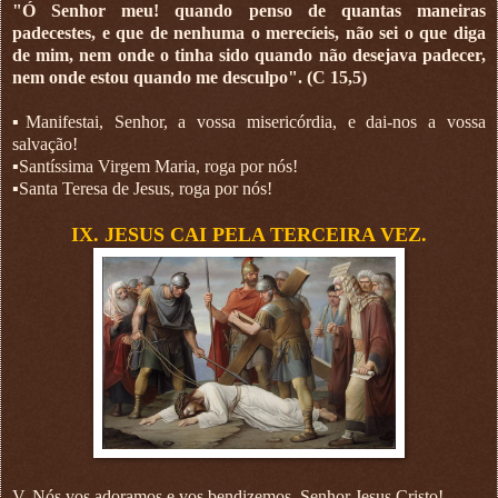
"Ó Senhor meu! quando penso de quantas maneiras
padecestes, e que de nenhuma o merecíeis, não sei o que diga
de mim, nem onde o tinha sido quando não desejava padecer,
nem onde estou quando me desculpo". (C 15,5)
▪︎Manifestai, Senhor, a vossa misericórdia, e dai-nos a vossa
salvação!
▪︎Santíssima Virgem Maria, roga por nós!
▪︎Santa Teresa de Jesus, roga por nós!
IX. JESUS CAI PELA TERCEIRA VEZ.
V. Nós vos adoramos e vos bendizemos, Senhor Jesus Cristo!