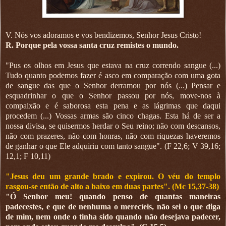
V. Nós vos adoramos e vos bendizemos, Senhor Jesus Cristo!
R. Porque pela vossa santa cruz remistes o mundo.
"Pus os olhos em Jesus que estava na cruz correndo sangue (...)
Tudo quanto podemos fazer é asco em comparação com uma gota
de sangue das que o Senhor derramou por nós (...) Pensar e
esquadrinhar o que o Senhor passou por nós, move-nos à
compaixão e é saborosa esta pena e as lágrimas que daqui
procedem (...) Vossas armas são cinco chagas. Esta há de ser a
nossa divisa, se quisermos herdar o Seu reino; não com descansos,
não com prazeres, não com honras, não com riquezas haveremos
de ganhar o que Ele adquiriu com tanto sangue". (F 22,6; V 39,16;
12,1; F 10,11)
"Jesus deu um grande brado e expirou. O véu do templo
rasgou-se então de alto a baixo em duas partes". (Mc 15,37-38)
"Ó Senhor meu! quando penso de quantas maneiras
padecestes, e que de nenhuma o merecíeis, não sei o que diga
de mim, nem onde o tinha sido quando não desejava padecer,