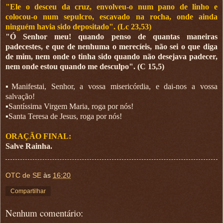
"Ele o desceu da cruz, envolveu-o num pano de linho e
colocou-o num sepulcro, escavado na rocha, onde ainda
ninguém havia sido depositado". (Lc 23,53)
"Ó Senhor meu! quando penso de quantas maneiras
padecestes, e que de nenhuma o merecíeis, não sei o que diga
de mim, nem onde o tinha sido quando não desejava padecer,
nem onde estou quando me desculpo". (C 15,5)
▪︎Manifestai, Senhor, a vossa misericórdia, e dai-nos a vossa
salvação!
▪︎Santíssima Virgem Maria, roga por nós!
▪︎Santa Teresa de Jesus, roga por nós!
ORAÇÃO FINAL:
Salve Rainha.
OTC de SE
às
16:20
Compartilhar
Nenhum comentário: