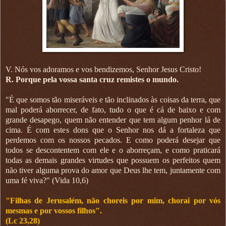
V. Nós vos adoramos e vos bendizemos, Senhor Jesus Cristo!
R. Porque pela vossa santa cruz remistes o mundo.
"É que somos tão miseráveis e tão inclinados às coisas da terra, que
mal poderá aborrecer, de fato, tudo o que é cá de baixo e com
grande desapego, quem não entender que tem algum penhor lá de
cima. É com estes dons que o Senhor nos dá a fortaleza que
perdemos com os nossos pecados. E como poderá desejar que
todos se descontentem com ele e o aborreçam, e como praticará
todas as demais grandes virtudes que possuem os perfeitos quem
não tiver alguma prova do amor que Deus lhe tem, juntamente com
uma fé viva?" (Vida 10,6)
"Filhas de Jerusalém, não choreis por mim, chorai por vós
mesmas e por vossos filhos".
(Lc 23,28)