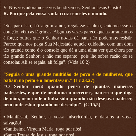
V. Nós vos adoramos e vos bendizemos, Senhor Jesus Cristo!
R. Porque pela vossa santa cruz remistes o mundo.
"Se, para isto, há algum amor, regala-se a alma, enternece-se o
coração, vêm as lágrimas. Algumas vezes parece que as arrancamos
à força; outras que o Senhor no-las dá para não podermos resistir.
Parece que nos paga Sua Majestade aquele cuidadito com um dom
tão grande como é o consolo que dá a uma alma ver que chora por
tão grande Senhor; e não me espanto, pois lhe sobra razão de se
consolar. Ali se regala, ali folga". (Vida 10,2)
"Seguia-o uma grande multidão de povo e de mulheres, que
batiam no peito e o lamentavam." (Lc 23,27)
"Ó Senhor meu! quando penso de quantas maneiras
padecestes, e que de nenhuma o merecíeis, não sei o que diga
de mim, nem onde o tinha sido quando não desejava padecer,
nem onde estou quando me desculpo". (C 15,5)
▪︎Manifestai, Senhor, a vossa misericórdia, e dai-nos a vossa
salvação!
▪︎Santíssima Virgem Maria, roga por nós!
▪︎Santa Teresa de Jesus, roga por nós!