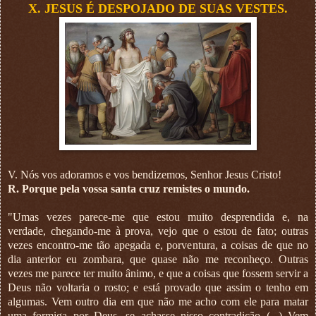
X. JESUS É DESPOJADO DE SUAS VESTES.
V. Nós vos adoramos e vos bendizemos, Senhor Jesus Cristo!
R. Porque pela vossa santa cruz remistes o mundo.
"Umas vezes parece-me que estou muito desprendida e, na
verdade, chegando-me à prova, vejo que o estou de fato; outras
vezes encontro-me tão apegada e, porventura, a coisas de que no
dia anterior eu zombara, que quase não me reconheço. Outras
vezes me parece ter muito ânimo, e que a coisas que fossem servir a
Deus não voltaria o rosto; e está provado que assim o tenho em
algumas. Vem outro dia em que não me acho com ele para matar
uma formiga por Deus, se achasse nisso contradição (...) Vem