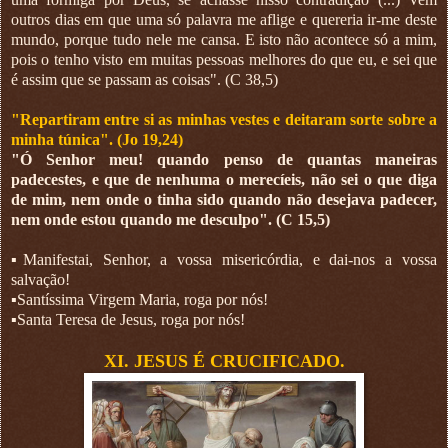
outros dias em que uma só palavra me aflige e quereria ir-me deste
mundo, porque tudo nele me cansa. E isto não acontece só a mim,
pois o tenho visto em muitas pessoas melhores do que eu, e sei que
é assim que se passam as coisas". (C 38,5)
"Repartiram entre si as minhas vestes e deitaram sorte sobre a
minha túnica". (Jo 19,24)
"Ó Senhor meu! quando penso de quantas maneiras
padecestes, e que de nenhuma o merecíeis, não sei o que diga
de mim, nem onde o tinha sido quando não desejava padecer,
nem onde estou quando me desculpo". (C 15,5)
▪︎Manifestai, Senhor, a vossa misericórdia, e dai-nos a vossa
salvação!
▪︎Santíssima Virgem Maria, roga por nós!
▪︎Santa Teresa de Jesus, roga por nós!
XI. JESUS É CRUCIFICADO.