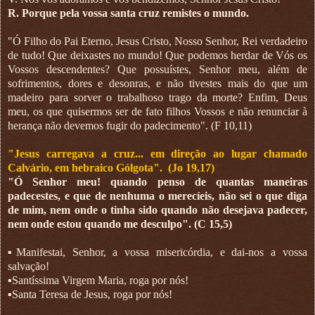
R. Porque pela vossa santa cruz remistes o mundo.
"Ó Filho do Pai Eterno, Jesus Cristo, Nosso Senhor, Rei verdadeiro
de tudo! Que deixastes no mundo! Que podemos herdar de Vós os
Vossos descendentes? Que possuístes, Senhor meu, além de
sofrimentos, dores e desonras, e não tivestes mais do que um
madeiro para sorver o trabalhoso trago da morte? Enfim, Deus
meu, os que quisermos ser de fato filhos Vossos e não renunciar à
herança não devemos fugir do padecimento". (F 10,11)
"Jesus carregava a cruz... em direção ao lugar chamado
Calvário, em hebraico Gólgota".
(Jo 19,17)
"Ó Senhor meu! quando penso de quantas maneiras
padecestes, e que de nenhuma o merecíeis, não sei o que diga
de mim, nem onde o tinha sido quando não desejava padecer,
nem onde estou quando me desculpo". (C 15,5)
▪︎Manifestai, Senhor, a vossa misericórdia, e dai-nos a vossa
salvação!
▪︎Santíssima Virgem Maria, roga por nós!
▪︎Santa Teresa de Jesus, roga por nós!