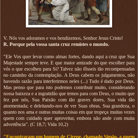
V. Nós vos adoramos e vos bendizemos, Senhor Jesus Cristo!
R. Porque pela vossa santa cruz remistes o mundo.
"Ele Vos quer levar como almas fortes, dando aqui a cruz que Sua
Majestade sempre teve. E que maior amizade do que escolher para
vós o que escolheu para Si? Talvez não fôsseis tão recompensadas
no caminho da contemplação. A Deus cabem os julgamentos, não
havendo razão para interferirmos neles (...) Tudo é dado por Deus.
Mas penso que para isto podemos contribuir muito, considerando
nossa baixeza e a ingratidão que temos para com Deus, o muito que
fez por nós, Sua Paixão com tão graves dores, Sua vida tão
atormentada; e deleitando-nos de ver Suas obras, Sua grandeza, o
quanto nos ama e outras muitas coisas em que tropeça muitas vezes
quem com cuidado quer aproveitar, embora não ande com muita
advertência". (C 18,7; Vida 10,2)
"Encontraram um homem de Cirene, chamado Simão, a quem