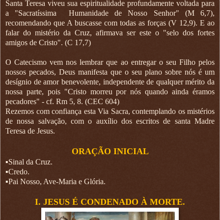
Santa Teresa viveu sua espiritualidade profundamente voltada para
a "Sacratíssima
Humanidade de Nosso Senhor" (M 6,7),
recomendando que A buscasse com todas as forças (V 12,9). E ao
falar do mistério da Cruz, afirmava ser este o "selo dos fortes
amigos de Cristo". (C 17,7)
O Catecismo vem nos lembrar que ao entregar o seu Filho pelos
nossos pecados, Deus manifesta que o seu plano sobre nós é um
desígnio de amor benevolente, independente de qualquer mérito da
nossa parte, pois "Cristo morreu por nós quando ainda éramos
pecadores" - cf. Rm 5, 8. (CEC 604)
Rezemos com confiança esta Via Sacra, contemplando os mistérios
de nossa salvação, com o auxílio dos escritos de santa Madre
Teresa de Jesus.
ORAÇÃO INICIAL
▪︎Sinal da Cruz.
▪︎Credo.
▪︎Pai Nosso, Ave-Maria e Glória.
I. JESUS É CONDENADO À MORTE.