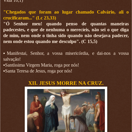
Vida 10,1)
"Chegados que foram ao lugar chamado Calvário, ali o
crucificaram..." (Lc 23,33)
"Ó Senhor meu! quando penso de quantas maneiras
padecestes, e que de nenhuma o merecíeis, não sei o que diga
de mim, nem onde o tinha sido quando não desejava padecer,
nem onde estou quando me desculpo". (C 15,5)
▪︎Manifestai, Senhor, a vossa misericórdia, e dai-nos a vossa
salvação!
▪︎Santíssima Virgem Maria, roga por nós!
▪︎Santa Teresa de Jesus, roga por nós!
XII. JESUS MORRE NA CRUZ.