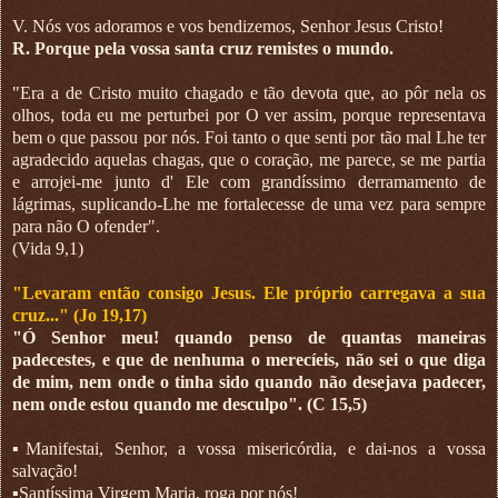
V. Nós vos adoramos e vos bendizemos, Senhor Jesus Cristo!
R. Porque pela vossa santa cruz remistes o mundo.
"Era a de Cristo muito chagado e tão devota que, ao pôr nela os
olhos, toda eu me perturbei por O ver assim, porque representava
bem o que passou por nós. Foi tanto o que senti por tão mal Lhe ter
agradecido aquelas chagas, que o coração, me parece, se me partia
e arrojei-me junto d' Ele com grandíssimo derramamento de
lágrimas, suplicando-Lhe me fortalecesse de uma vez para sempre
para não O ofender".
(Vida 9,1)
"Levaram então consigo Jesus. Ele próprio carregava a sua
cruz..." (Jo 19,17)
"Ó Senhor meu! quando penso de quantas maneiras
padecestes, e que de nenhuma o merecíeis, não sei o que diga
de mim, nem onde o tinha sido quando não desejava padecer,
nem onde estou quando me desculpo". (C 15,5)
▪︎Manifestai, Senhor, a vossa misericórdia, e dai-nos a vossa
salvação!
▪︎Santíssima Virgem Maria, roga por nós!