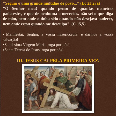
"Seguia-o uma grande multidão de povo..." (Lc 23,27a)
"Ó Senhor meu! quando penso de quantas maneiras
padecestes, e que de nenhuma o merecíeis, não sei o que diga
de mim, nem onde o tinha sido quando não desejava padecer,
nem onde estou quando me desculpo". (C 15,5)
▪︎Manifestai, Senhor, a vossa misericórdia, e dai-nos a vossa
salvação!
▪︎Santíssima Virgem Maria, roga por nós!
▪︎Santa Teresa de Jesus, roga por nós!
III. JESUS CAI PELA PRIMEIRA VEZ.