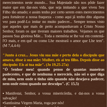
merecimentos neste mundo... Sua Majestade não nos pôde fazer
maior que em dar-nos vida, que seja imitando a que viveu Seu
Filho tão amado; e assim tenho por certo serem estes merecimentos
para fortalecer a nossa fraqueza - como aqui já tenho dito alguma
vez para podê-Lo imitar no muito padecer... Sempre temos visto
que aqueles que mais de perto acompanhavam a Cristo Nosso
Senhor, foram os que tiveram maiores trabalhos. Vejamos os que
passou Sua gloriosa Mãe... Toda a memória se lhe vai em contentá-
l'O mais, e em quê ou como Lhe mostrará o amor que Lhe tem".
(M 7,4,4-6)
"Junto à cruz... Jesus viu sua mãe e perto dela o discípulo que
amava, disse à sua mãe: Mulher, eis aí teu filho. Depois disse ao
discípulo: Eis aí tua mãe". (Jo 19,25-27a)
"Ó Senhor meu! quando penso de quantas maneiras
padecestes, e que de nenhuma o merecíeis, não sei o que diga
de mim, nem onde o tinha sido quando não desejava padecer,
nem onde estou quando me desculpo". (C 15,5)
▪︎Manifestai, Senhor, a vossa misericórdia, e dai-nos a vossa
salvação!
▪︎Santíssima Virgem Maria, roga por nós!