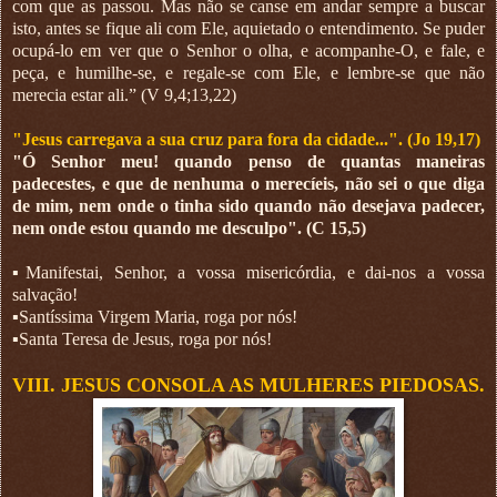
com que as passou. Mas não se canse em andar sempre a buscar
isto, antes se fique ali com Ele, aquietado o entendimento. Se puder
ocupá-lo em ver que o Senhor o olha, e acompanhe-O, e fale, e
peça, e humilhe-se, e regale-se com Ele, e lembre-se que não
merecia estar ali.” (V 9,4;13,22)
"Jesus carregava a sua cruz para fora da cidade...". (Jo 19,17)
"Ó Senhor meu! quando penso de quantas maneiras
padecestes, e que de nenhuma o merecíeis, não sei o que diga
de mim, nem onde o tinha sido quando não desejava padecer,
nem onde estou quando me desculpo". (C 15,5)
▪︎Manifestai, Senhor, a vossa misericórdia, e dai-nos a vossa
salvação!
▪︎Santíssima Virgem Maria, roga por nós!
▪︎Santa Teresa de Jesus, roga por nós!
VIII. JESUS CONSOLA AS MULHERES PIEDOSAS.