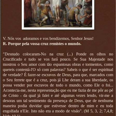
V. Nós vos
adoramos e vos bendizemos, Senhor Jesus!
R. Porque pela vossa cruz remistes o mundo.
"Desnudo colocaram-No na cruz (...) Ponde os olhos no
Crucificado e tudo se vos fará pouco. Se Sua Majestade nos
mostrou o Seu amor com tão espantosas obras e tormentos, como
quereis contentá-l'O só com palavras? Sabeis o que é ser espiritual
de verdade? É fazer-se escravos de Deus, para que, marcados com
o Seu ferrete que é a cruz, pois já Lhe deram a sua liberdade, os
possa vender por escravos de todo o mundo, como Ele o foi...
Acontecia-me, nesta representação que eu me fazia de me pôr ao pé
de Cristo - da qual já falei e até algumas vezes lendo, vir-me a
desoras um tal sentimento da presença de Deus, que de nenhuma
maneira podia duvidar que estivesse dentro de mim e eu toda
engolfada n'Ele. Isto não era a modo de visão". (M 5, 3, 2; 7,4,8;