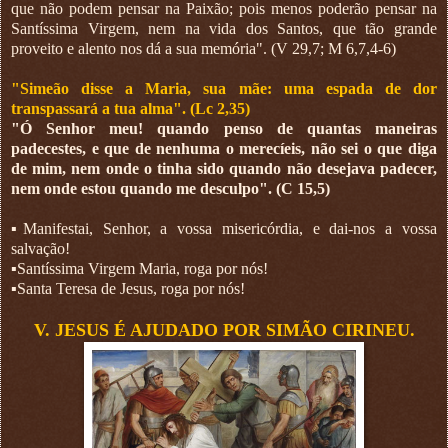
que não podem pensar na Paixão; pois menos poderão pensar na
Santíssima Virgem, nem na vida dos Santos, que tão grande
proveito e alento nos dá a sua memória". (V 29,7; M 6,7,4-6)
"Simeão disse a Maria, sua mãe: uma espada de dor
transpassará a tua alma". (Lc 2,35)
"Ó Senhor meu! quando penso de quantas maneiras
padecestes, e que de nenhuma o merecíeis, não sei o que diga
de mim, nem onde o tinha sido quando não desejava padecer,
nem onde estou quando me desculpo". (C 15,5)
▪︎Manifestai, Senhor, a vossa misericórdia, e dai-nos a vossa
salvação!
▪︎Santíssima Virgem Maria, roga por nós!
▪︎Santa Teresa de Jesus, roga por nós!
V. JESUS É AJUDADO POR SIMÃO CIRINEU.