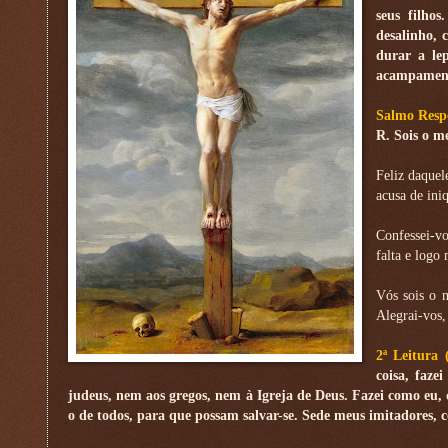
seus filho
desalinho, 
durar a le
acampamen
Salmo Respo
R. Sois o m
Feliz daquel
acusa de ini
Confessei-v
falta e logo
Vós sois o m
Alegrai-vos, 
2ª Leitura
coisa, faz
judeus, nem aos gregos, nem à Igreja de Deus. Fazei como eu,
o de todos, para que possam salvar-se. Sede meus imitadores, 