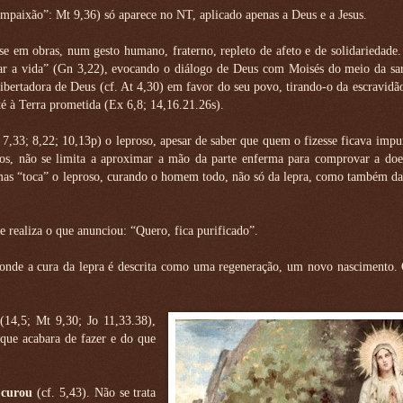
mpaixão”: Mt 9,36) só aparece no NT, aplicado apenas a Deus e a Jesus.
-se em obras, num gesto humano, fraterno, repleto de afeto e de solidariedade.
dar a vida” (Gn 3,22), evocando o diálogo de Deus com Moisés do meio da sar
libertadora de Deus (cf. At 4,30) em favor do seu povo, tirando-o da escravidã
é à Terra prometida (Ex 6,8; 14,16.21.26s).
 7,33; 8,22; 10,13p) o leproso, apesar de saber que quem o fizesse ficava imp
nos, não se limita a aproximar a mão da parte enferma para comprovar a do
mas “toca” o leproso, curando o homem todo, não só da lepra, como também da
e realiza o que anunciou: “Quero, fica purificado”.
nde a cura da lepra é descrita como uma regeneração, um novo nascimento. 
(14,5; Mt 9,30; Jo 11,33.38),
 que acabara de fazer e do que
 curou
(cf. 5,43). Não se trata