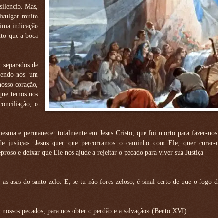
silencio. Mas,
ivulgar muito
tima indicação
nto que a boca
, separados de
cendo-nos um
nosso coração,
 que temos nos
onciliação, o
sma e permanecer totalmente em Jesus Cristo, que foi morto para fazer-nos
as de justiça». Jesus quer que percorramos o caminho com Ele, quer curar
oso e deixar que Ele nos ajude a rejeitar o pecado para viver sua Justiça
as asas do santo zelo. E, se tu não fores zeloso, é sinal certo de que o fogo 
s nossos pecados, para nos obter o perdão e a salvação» (Bento XVI)