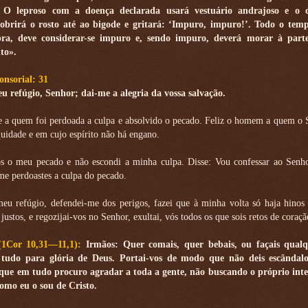
s. O leproso com a doença declarada usará vestuário andrajoso e o 
cobrirá o rosto até ao bigode e gritará: ‘Impuro, impuro!’. Todo o tem
pra, deve considerar-se impuro e, sendo impuro, deverá morar à parte
to».
nsorial: 31
eu refúgio, Senhor; dai-me a alegria da vossa salvação.
e a quem foi perdoada a culpa e absolvido o pecado. Feliz o homem a quem o
quidade e em cujo espírito não há engano.
os o meu pecado e não escondi a minha culpa. Disse: Vou confessar ao Senh
 me perdoastes a culpa do pecado.
eu refúgio, defendei-me dos perigos, fazei que à minha volta só haja hinos 
justos, e regozijai-vos no Senhor, exultai, vós todos os que sois retos de coraçã
 (1Cor 10,31—11,1):
Irmãos: Quer comais, quer bebais, ou façais qual
ei tudo para glória de Deus. Portai-vos de modo que não deis escânda
 que em tudo procuro agradar a toda a gente, não buscando o próprio inte
como eu o sou de Cristo.