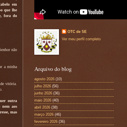
cabelo em
po que lhe
, fora do
OTC de SE
Ver meu perfil completo
 Senhor não
or a minha
Arquivo do blog
agosto 2026
(10)
de vitória.
julho 2026
(56)
o.
junho 2026
(36)
maio 2026
(40)
quer outra
lo nem aos
abril 2026
(38)
resse, mas
março 2026
(46)
fevereiro 2026
(36)