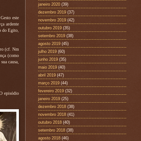
janeiro 2020
(39)
dezembro 2019
(37)
 Gesto este
novembro 2019
(42)
ça ardente
outubro 2019
(35)
o do Egito,
setembro 2019
(38)
agosto 2019
(45)
uro (cf. Nm
julho 2019
(60)
ença (como
junho 2019
(35)
 sua causa,
maio 2019
(40)
abril 2019
(47)
março 2019
(44)
fevereiro 2019
(32)
O episódio
janeiro 2019
(25)
dezembro 2018
(38)
novembro 2018
(41)
outubro 2018
(40)
setembro 2018
(38)
agosto 2018
(46)