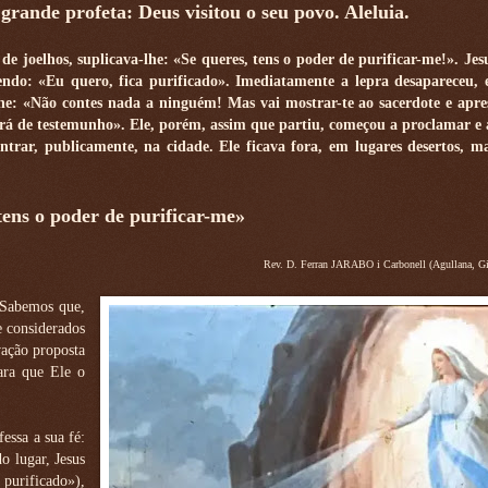
grande profeta: Deus visitou o seu povo. Aleluia.
de joelhos, suplicava-lhe: «Se queres, tens o poder de purificar-me!». Jes
endo: «Eu quero, fica purificado». Imediatamente a lepra desapareceu, e
lhe: «Não contes nada a ninguém! Mas vai mostrar-te ao sacerdote e apre
rvirá de testemunho». Ele, porém, assim que partiu, começou a proclamar e 
trar, publicamente, na cidade. Ele ficava fora, em lugares desertos, m
tens o poder de purificar-me»
Rev. D. Ferran JARABO i Carbonell (Agullana, Gi
 Sabemos que,
e considerados
vação proposta
ara que Ele o
fessa a sua fé:
o lugar, Jesus
 purificado»),