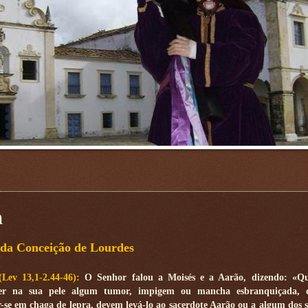
m
da Conceição de Lourdes
(Lev 13,1-2.44-46):
O Senhor falou a Moisés e a Aarão, dizendo: «
er na sua pele algum tumor, impigem ou mancha esbranquiçada, 
-se em chaga de lepra, devem levá-lo ao sacerdote Aarão ou a algum dos s