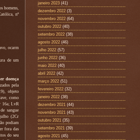
janeiro 2023
(41)
 os homens,
dezembro 2022
(3)
tólica, nº
novembro 2022
(64)
outubro 2022
(40)
setembro 2022
(38)
agosto 2022
(46)
avo, ocarm
julho 2022
(57)
junho 2022
(36)
cura de um
maio 2022
(40)
abril 2022
(42)
uer doença
março 2022
(51)
zados pela
fevereiro 2022
(32)
,9), objeto
janeiro 2022
(38)
grave, como
Ar 16a; LvR
dezembro 2021
(44)
 de sangue
novembro 2021
(43)
gulho (2Cr
outubro 2021
(35)
não podiam
setembro 2021
(39)
r fora das
itos do seu
agosto 2021
(45)