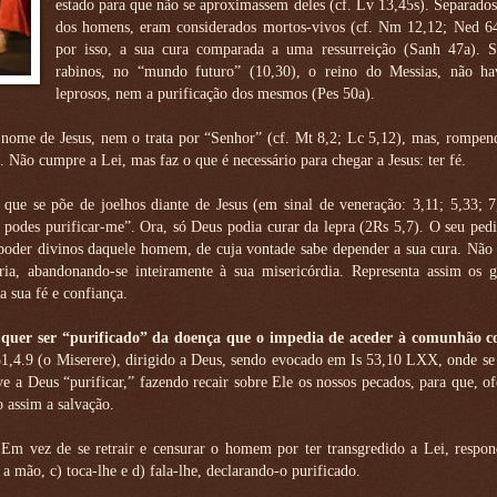
estado para que não se aproximassem deles (cf. Lv 13,45s). Separado
dos homens, eram considerados mortos-vivos (cf. Nm 12,12; Ned 64
por isso, a sua cura comparada a uma ressurreição (Sanh 47a). 
rabinos, no “mundo futuro” (10,30), o reino do Messias, não ha
leprosos, nem a purificação dos mesmos (Pes 50a).
nome de Jesus, nem o trata por “Senhor” (cf. Mt 8,2; Lc 5,12), mas, rompen
Não cumpre a Lei, mas faz o que é necessário para chegar a Jesus: ter fé.
ue se põe de joelhos diante de Jesus (em sinal de veneração: 3,11; 5,33; 7,
, podes purificar-me”. Ora, só Deus podia curar da lepra (2Rs 5,7). O seu pedi
 poder divinos daquele homem, de cuja vontade sabe depender a sua cura. Não
éria, abandonando-se inteiramente à sua misericórdia. Representa assim os g
 sua fé e confiança.
: quer ser “purificado” da doença que o impedia de aceder à comunhão 
1,4.9 (o Miserere), dirigido a Deus, sendo evocado em Is 53,10 LXX, onde se
e a Deus “purificar,” fazendo recair sobre Ele os nossos pecados, para que, o
 assim a salvação.
Em vez de se retrair e censurar o homem por ter transgredido a Lei, respo
mão, c) toca-lhe e d) fala-lhe, declarando-o purificado.