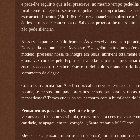
e pede-lhe seguir o que a lei prescreve, ao mesmo tempo pede-lhe 
finalmente, o leproso sente-se impulsionado a «proclamar e a d
este acontecimento» (Mc 1,45). Em certa maneira desobedece à úl
de Jesus, mas o encontro com o Salvador provoca-lhe um sentime
não pode silenciar.
Nossa vida parece-se à do leproso. Às vezes vivemos, pelo pecado
Deus e da comunidade. Mas este Evangelho anima-nos ofere
modelo: professar nossa fé íntegra em Jesus, abrir-lhe totalmente 
e uma vez curados pelo Espírito, ir a todas as partes a proclamar
encontrado com o Senhor. Este é o efeito do sacramento da Rec
sacramento da alegria.
Como bem afirma São Anselmo: «A alma deve-se esquecer dela me
pecado, e ressuscitou para fazer-nos ressuscitar para as obr
respondemos? Temos que ir ao seu encontro com a humildade do lepr
Pensamentos para o Evangelho de hoje
«O amor de Cristo nos estimula, e nos impele a correr e voar com 
caridade, se apagou em teu coração» (Santo Antônio M.ª Claret)
«Jesus na sua paixão tornou-se num 'leproso', tornado impuro pelo