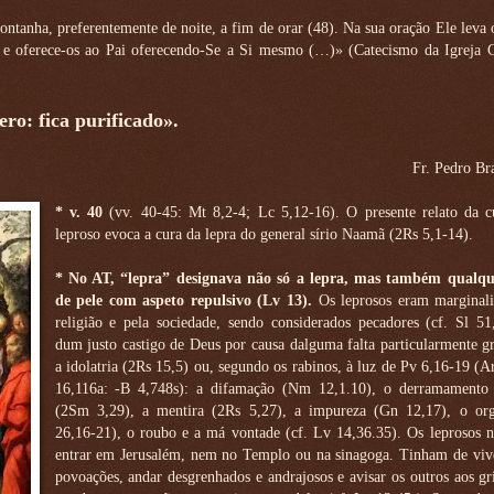
montanha, preferentemente de noite, a fim de orar (48). Na sua oração Ele leva
e oferece-os ao Pai oferecendo-Se a Si mesmo (…)» (Catecismo da Igreja Ca
ro: fica purificado».
Fr. Pedro Br
* v. 40
(vv. 40-45: Mt 8,2-4; Lc 5,12-16). O presente relato da 
leproso evoca a cura da lepra do general sírio Naamã (2Rs 5,1-14).
* No AT, “lepra” designava não só a lepra, mas também qualq
de pele com aspeto repulsivo (Lv 13).
Os leprosos eram marginali
religião e pela sociedade, sendo considerados pecadores (cf. Sl 51
dum justo castigo de Deus por causa dalguma falta particularmente 
a idolatria (2Rs 15,5) ou, segundo os rabinos, à luz de Pv 6,16-19 (
16,116a: -B 4,748s): a difamação (Nm 12,1.10), o derramamento
(2Sm 3,29), a mentira (2Rs 5,27), a impureza (Gn 12,17), o or
26,16-21), o roubo e a má vontade (cf. Lv 14,36.35). Os leprosos 
entrar em Jerusalém, nem no Templo ou na sinagoga. Tinham de vive
povoações, andar desgrenhados e andrajosos e avisar os outros aos gr