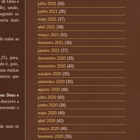
s de Deus e
julho 2021
(56)
b), sendo,
junho 2021
(35)
Segundo os
maio 2021
(37)
veria mais
abril 2021
(38)
março 2021
(52)
do todas as
fevereiro 2021
(36)
janeiro 2021
(37)
25), para,
dezembro 2020
(35)
do é, pois,
novembro 2020
(40)
 usa muitas
outubro 2020
(35)
entios que
setembro 2020
(35)
agosto 2020
(46)
com Deus e
julho 2020
(60)
 descreve a
junho 2020
(38)
ferecendo a
maio 2020
(40)
abril 2020
(42)
nde num só
março 2020
(46)
fevereiro 2020
(35)