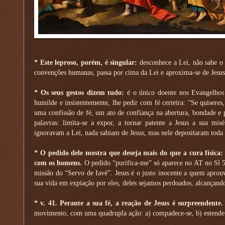
* Este leproso, porém, é singular:
desconhece a Lei, não sabe o 
convenções humanas, passa por cima da Lei e aproxima-se de Jesus. 
* Os seus gestos dizem tudo:
é o único doente nos Evangelhos q
humilde e insistentemente, lhe pedir com fé certeira: “Se quiseres
uma confissão de fé, um ato de confiança na abertura, bondade e
palavras: limita-se a expor, a tornar patente a Jesus a sua mis
ignoravam a Lei, nada sabiam de Jesus, mas nele depositaram toda a
* O pedido dele mostra que deseja mais do que a cura física
com os homens.
O pedido “purifica-me” só aparece no AT no Sl 5
missão do “Servo de Iavé”. Jesus é o justo inocente a quem aprouv
sua vida em expiação por eles, deles sejamos perdoados, alcançando
* v. 41. Perante a sua fé, a reação de Jesus é surpreendente.
movimento, com uma quadrupla ação: a) compadece-se, b) estende a 