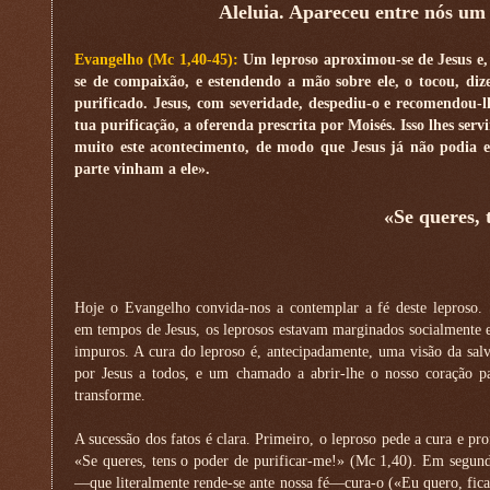
Aleluia. Apareceu entre nós um 
Evangelho (Mc 1,40-45):
Um leproso aproximou-se de Jesus e, 
se de compaixão, e estendendo a mão sobre ele, o tocou, diz
purificado. Jesus, com severidade, despediu-o e recomendou-
tua purificação, a oferenda prescrita por Moisés. Isso lhes se
muito este acontecimento, de modo que Jesus já não podia en
parte vinham a ele».
«Se queres, 
Hoje o Evangelho convida-nos a contemplar a fé deste leproso.
em tempos de Jesus, os leprosos estavam marginados socialmente 
impuros. A cura do leproso é, antecipadamente, uma visão da sal
por Jesus a todos, e um chamado a abrir-lhe o nosso coração p
transforme.
A sucessão dos fatos é clara. Primeiro, o leproso pede a cura e pro
«Se queres, tens o poder de purificar-me!» (Mc 1,40). Em segund
—que literalmente rende-se ante nossa fé—cura-o («Eu quero, fica