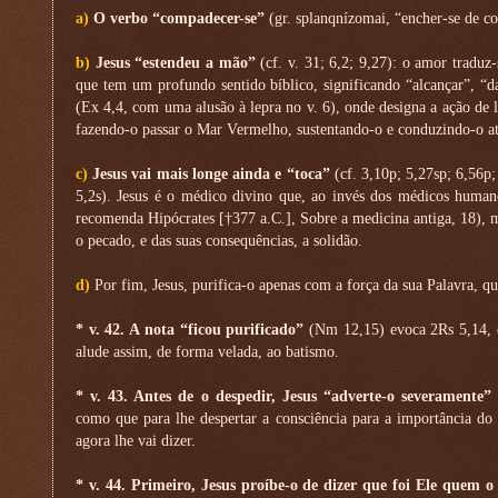
a)
O verbo “compadecer-se”
(gr. splanqnízomai, “encher-se de co
b)
Jesus “estendeu a mão”
(cf. v. 31; 6,2; 9,27): o amor traduz
que tem um profundo sentido bíblico, significando “alcançar”, “
(Ex 4,4, com uma alusão à lepra no v. 6), onde designa a ação de 
fazendo-o passar o Mar Vermelho, sustentando-o e conduzindo-o at
c)
Jesus vai mais longe ainda e “toca”
(cf. 3,10p; 5,27sp; 6,56p;
5,2s). Jesus é o médico divino que, ao invés dos médicos huma
recomenda Hipócrates [†377 a.C.], Sobre a medicina antiga, 18), 
o pecado, e das suas consequências, a solidão.
d)
Por fim, Jesus, purifica-o apenas com a força da sua Palavra, qu
* v. 42. A nota “ficou purificado”
(Nm 12,15) evoca 2Rs 5,14, o
alude assim, de forma velada, ao batismo.
* v. 43. Antes de o despedir, Jesus “adverte-o severamente”
como que para lhe despertar a consciência para a importância do
agora lhe vai dizer.
* v. 44. Primeiro, Jesus proíbe-o de dizer que foi Ele quem o