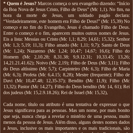
* Quem é Jesus?
Marcos começa o seu evangelho dizendo: “Início
da Boa Nova de Jesus Cristo, Filho de Deus” (Mc 1,1). No fim, na
hora da morte de Jesus, um soldado pagão declara:
“Verdadeiramente, este homem era Filho de Deus!” (Mc 15,39) No
começo e no fim do Evangelho, Jesus é chamado Filho de Deus.
Entre o começo e o fim, aparecem muitos outros nomes de Jesus.
Eis a lista: Messias ou Cristo (Mc 1,1; 8,29; 14,61; 15,32); Senhor
(Mc 1,3; 5,19; 11,3); Filho amado (Mc 1,11; 9,7); Santo de Deus
(Mc 1,24); Nazareno (Mc 1,24; 10,47; 14,67; 16,6); Filho do
Homem (Mc 2,10.28; 8,31.38; 9,9.12.31; 10,33.45; 13,26;
14,21.21.41.62); Noivo (Mc 2,19); Filho de Deus (Mc 3,11); Filho
do Deus altíssimo (Mc 5,7); Carpinteiro (Mc 6,3); Filho de Maria
(Mc 6,3); Profeta (Mc 6,4.15; 8,28); Mestre (frequente); Filho de
Davi (Mc 10,47.48; 12,35-37); Bendito (Mc 11,9); Filho (Mc
13,32); Pastor (Mc 14,27); Filho do Deus bendito (Mc 14, 61); Rei
dos judeus (Mc 15,2.9.18.26); Rei de Israel (Mc 15,32),
Cada nome, título ou atributo é uma tentativa de expressar o que
Jesus significava para as pessoas. Mas um nome, por mais bonito
que seja, nunca chega a revelar o mistério de uma pessoa, muito
menos da pessoa de Jesus. Além disso, alguns destes nomes dados
a Jesus, inclusive os mais importantes e os mais tradicionais, são