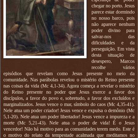
chegar no porto. Jesus
parece estar dormindo
no nosso barco, pois
não aparece nenhum
poder divino para
salvar-nos das
dificuldades e da
perseguição. Em vista
desta situação de
desespero, Marcos
recolhe vários
episódios que revelam como Jesus presente no meio da
comunidade. Nas parábolas revelou o mistério do Reino presente
nas coisas da vida (Mc 4,1-34). Agora começa a revelar o mistério
do Reino presente no poder que Jesus exerce a favor dos
discípulos, a favor do povo e, sobretudo, a favor dos excluídos e
marginalizados. Jesus vence o mar, símbolo do caos (Mc 4,35-41).
Nele atua um poder criador! Jesus vence e expulsa o demônio (Mc
5,1-20). Nele atua um poder libertador! Jesus vence a impureza e a
morte (Mc 5,21-43). Nele atua o poder de vida! É o Jesus
vencedor! Não há motivo para as comunidades terem medo. Este é
o motivo do relato da tempestade acalmada que meditamos no