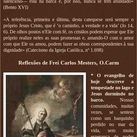
silencioso— está na barca e, por isso, nunca se tem afundado»
(Bento XVI)
«A referência, primeira e última, desta catequese será sempre o
próprio Jesus Cristo, que é ‘o caminho, a verdade e a vida’ (Jo 14,
6). De olhos postos n'Ele com fé, os cristãos podem esperar que Ele
próprio realize neles as suas promessas e, amando-O com o amor
com que Ele os amou, podem fazer as obras correspondentes à sua
dignidade» (Catecismo da Igreja Católica, nº 1.698)
Reflexões de Frei Carlos Mesters, O.Carm
* O evangelho de
hoje descreve a
tempestade no lago e
Jesus dormindo no
barco.
Nossas
comunidades, muitas
vezes, se sentem
como um barquinho
perdido no mar da
vida, sem muita
esperança de poder