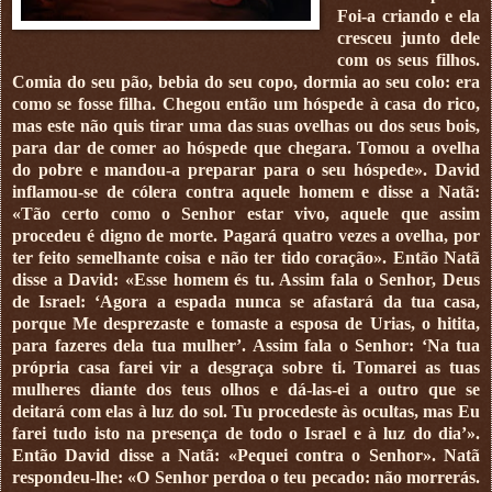
Foi-a criando e ela
cresceu junto dele
com os seus filhos.
Comia do seu pão, bebia do seu copo, dormia ao seu colo: era
como se fosse filha. Chegou então um hóspede à casa do rico,
mas este não quis tirar uma das suas ovelhas ou dos seus bois,
para dar de comer ao hóspede que chegara. Tomou a ovelha
do pobre e mandou-a preparar para o seu hóspede». David
inflamou-se de cólera contra aquele homem e disse a Natã:
«Tão certo como o Senhor estar vivo, aquele que assim
procedeu é digno de morte. Pagará quatro vezes a ovelha, por
ter feito semelhante coisa e não ter tido coração». Então Natã
disse a David: «Esse homem és tu. Assim fala o Senhor, Deus
de Israel: ‘Agora a espada nunca se afastará da tua casa,
porque Me desprezaste e tomaste a esposa de Urias, o hitita,
para fazeres dela tua mulher’. Assim fala o Senhor: ‘Na tua
própria casa farei vir a desgraça sobre ti. Tomarei as tuas
mulheres diante dos teus olhos e dá-las-ei a outro que se
deitará com elas à luz do sol. Tu procedeste às ocultas, mas Eu
farei tudo isto na presença de todo o Israel e à luz do dia’».
Então David disse a Natã: «Pequei contra o Senhor». Natã
respondeu-lhe: «O Senhor perdoa o teu pecado: não morrerás.