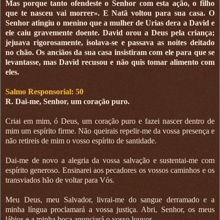
Mas porque tanto ofendeste o Senhor com esta ação, o filho
que te nasceu vai morrer». E Natã voltou para sua casa. O
Senhor atingiu o menino que a mulher de Urias dera a David e
ele caiu gravemente doente. David orou a Deus pela criança;
jejuava rigorosamente, isolava-se e passava as noites deitado
no chão. Os anciãos da sua casa insistiram com ele para que se
levantasse, mas David recusou e não quis tomar alimento com
eles.
Salmo Responsorial: 50
R. Dai-me, Senhor, um coração puro.
Criai em mim, ó Deus, um coração puro e fazei nascer dentro de
mim um espírito firme. Não queirais repelir-me da vossa presença e
não retireis de mim o vosso espírito de santidade.
Dai-me de novo a alegria da vossa salvação e sustentai-me com
espírito generoso. Ensinarei aos pecadores os vossos caminhos e os
transviados hão de voltar para Vós.
Meu Deus, meu Salvador, livrai-me do sangue derramado e a
minha língua proclamará a vossa justiça. Abri, Senhor, os meus
lábios e a minha boca anunciará o vosso louvor.