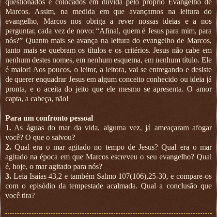
questionados e colocados em dúvida pelo próprio Evangelho de
Marcos. Assim, na medida em que avançamos na leitura do
evangelho, Marcos nos obriga a rever nossas ideias e a nos
perguntar, cada vez de novo: “Afinal, quem é Jesus para mim, para
nós?” Quanto mais se avança na leitura do evangelho de Marcos,
tanto mais se quebram os títulos e os critérios. Jesus não cabe em
nenhum destes nomes, em nenhum esquema, em nenhum título. Ele
é maior! Aos poucos, o leitor, a leitora, vai se entregando e desiste
de querer enquadrar Jesus em algum conceito conhecido ou ideia já
pronta, e o aceita do jeito que ele mesmo se apresenta. O amor
capta, a cabeça, não!
Para um confronto pessoal
1.
As águas do mar da vida, alguma vez, já ameaçaram afogar
você? O que o salvou?
2.
Qual era o mar agitado no tempo de Jesus? Qual era o mar
agitado na época em que Marcos escreveu o seu evangelho? Qual
é, hoje, o mar agitado para nós?
3.
Leia Isaías 43,2 e também Salmo 107(106),25-30, e compare-os
com o episódio da tempestade acalmada. Qual a conclusão que
você tira?