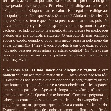
fé?”
Jesus acorda, não por causa das ondas, mas por causa do grito
desesperado dos discípulos. Primeiro, ele se dirige ao mar e diz:
“Fique quieto!” E logo o mar se acalma. Em seguida, se dirige aos
discípulos e diz: “Por que vocês têm medo? Ainda não têm fé?” A
impressão que se tem é que não era preciso acalmar o mar, pois não
havia nenhum perigo. É como quando você chega numa casa e o
cachorro, ao lado do dono, late muito. Aí não precisa ter medo, pois
o dono está aí e controla a situação. O episódio do mar acalmado
evoca o êxodo, quando o povo, sem medo, passava pelo meio das
águas do mar (Ex 14,22). Evoca o profeta Isaías que dizia ao povo:
“Quando passares pelas águas eu estarei contigo!” (Is 43,2) Jesus
refaz o êxodo e realiza a profecia anunciada pelo Salmo
107(106),25-30.
* Marcos 4,41: O não saber dos discípulos: “Quem é este
homem?”
Jesus acalmou o mar e disse: “Então, vocês não têm fé?”
Os discípulos não sabem o que responder e se perguntam: “Quem é
este homem a quem até o mar e o vento obedecem?” Jesus parece
um estranho para eles! Apesar da longa convivência, não sabem
direito quem ele é. Quem é este homem? Com esta pergunta na
cabeça, as comunidades continuavam a leitura do evangelho. E até
hoje, é esta mesma pergunta que nos leva a continuar a leitura dos
Evangelhos. É o desejo de conhecer sempre melhor o significado