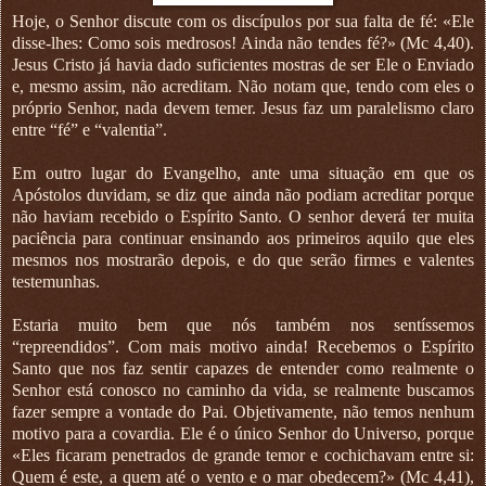
Hoje, o Senhor discute com os discípulos por sua falta de fé: «Ele
disse-lhes: Como sois medrosos! Ainda não tendes fé?» (Mc 4,40).
Jesus Cristo já havia dado suficientes mostras de ser Ele o Enviado
e, mesmo assim, não acreditam. Não notam que, tendo com eles o
próprio Senhor, nada devem temer. Jesus faz um paralelismo claro
entre “fé” e “valentia”.
Em outro lugar do Evangelho, ante uma situação em que os
Apóstolos duvidam, se diz que ainda não podiam acreditar porque
não haviam recebido o Espírito Santo. O senhor deverá ter muita
paciência para continuar ensinando aos primeiros aquilo que eles
mesmos nos mostrarão depois, e do que serão firmes e valentes
testemunhas.
Estaria muito bem que nós também nos sentíssemos
“repreendidos”. Com mais motivo ainda! Recebemos o Espírito
Santo que nos faz sentir capazes de entender como realmente o
Senhor está conosco no caminho da vida, se realmente buscamos
fazer sempre a vontade do Pai. Objetivamente, não temos nenhum
motivo para a covardia. Ele é o único Senhor do Universo, porque
«Eles ficaram penetrados de grande temor e cochichavam entre si:
Quem é este, a quem até o vento e o mar obedecem?» (Mc 4,41),