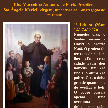
Bto. Marcolino Amanni, de Forlì,
Presbítero
Sta Ângela Mérici, virgem,
fundadora da Congregação de
Sta Úrsula
1ª Leitura (2Sam
12,1-7a.10-17):
Naqueles dias, o
Senhor enviou a
David o profeta
Natã. O profeta foi
ter com ele e disse-
lhe: «Em certa
cidade havia dois
homens, um era
rico e o outro era
pobre. O rico tinha
grande quantidade
de ovelhas e bois.
O pobre possuía
apenas uma
ovelhinha que
tinha comprado.