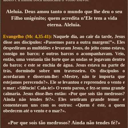
Aleluia. Deus amou tanto o mundo que lhe deu o seu
Filho unigénito; quem acredita n’Ele tem a vida
eterna. Aleluia.
Evangelho (Mc 4,35-41):
Naquele dia, ao cair da tarde, Jesus
disse aos discípulos: «Passemos para a outra margem!”». Eles
despediram as multidões e levaram Jesus, do jeito como estava,
consigo no barco; e outros barcos o acompanhavam. Veio,
então, uma ventania tão forte que as ondas se jogavam dentro
do barco; e este se enchia de água. Jesus estava na parte de
trás, dormindo sobre um travesseiro. Os discípulos o
acordaram e disseram-lhe: «Mestre, não te importa que
estejamos perecendo?». Ele se levantou e repreendeu o vento e
o mar: «Silêncio! Cala-te!» O vento parou, e fez-se uma grande
calmaria. Jesus disse-lhes então: «Por que sois tão medrosos?
Ainda não tendes fé?». Eles sentiram grande temor e
comentavam uns com os outros: «Quem é este, a quem
obedecem até o vento e o mar?».
«Por que sois tão medrosos? Ainda não tendes fé?»