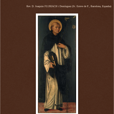
Rev. D. Joaquim FLURIACH i Domínguez (St. Esteve de P., Barcelona, Espanha)