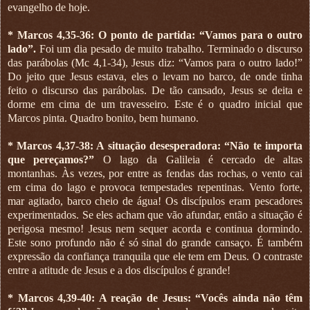
evangelho de hoje.
* Marcos 4,35-36: O ponto de partida: “Vamos para o outro
lado”.
Foi um dia pesado de muito trabalho. Terminado o discurso
das parábolas (Mc 4,1-34), Jesus diz: “Vamos para o outro lado!”
Do jeito que Jesus estava, eles o levam no barco, de onde tinha
feito o discurso das parábolas. De tão cansado, Jesus se deita e
dorme em cima de um travesseiro. Este é o quadro inicial que
Marcos pinta. Quadro bonito, bem humano.
* Marcos 4,37-38: A situação desesperadora: “Não te importa
que pereçamos?”
O lago da Galileia é cercado de altas
montanhas. Às vezes, por entre as fendas das rochas, o vento cai
em cima do lago e provoca tempestades repentinas. Vento forte,
mar agitado, barco cheio de água! Os discípulos eram pescadores
experimentados. Se eles acham que vão afundar, então a situação é
perigosa mesmo! Jesus nem sequer acorda e continua dormindo.
Este sono profundo não é só sinal do grande cansaço. É também
expressão da confiança tranquila que ele tem em Deus. O contraste
entre a atitude de Jesus e a dos discípulos é grande!
* Marcos 4,39-40: A reação de Jesus: “Vocês ainda não têm