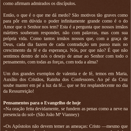
como afirmam admirados os discípulos.
Então, o que é o que me dá medo? São motivos tão graves como
para pôr em dúvida o poder infinitamente grande como é o do
Amor que o Senhor nos tem? Esta é a pergunta que nossos irmãos
mártires souberam responder, não com palavras, mas com sua
própria vida. Como tantos irmãos nossos que, com a graça de
Deus, cada dia fazem de cada contradição um passo mais no
crescimento da fé e da esperança. Nós, por que não? É que não
sentimos dentro de nós o desejo de amar ao Senhor com todo o
pensamento, com todas as forças, com toda a alma?
Um dos grandes exemplos de valentia e de fé, temos em Maria,
Auxílio dos Cristãos, Rainha dos Confessores. Ao pé da Cruz
soube manter em pé a luz da fé... que se fez resplandecente no dia
da Ressurreição!
Pensamentos para o Evangelho de hoje
«Na oração feita devidamente, se fundem as penas como a neve na
presencia do sol» (São João Mª Vianney)
«Os Apóstolos não devem temer as ameaças: Cristo —mesmo que