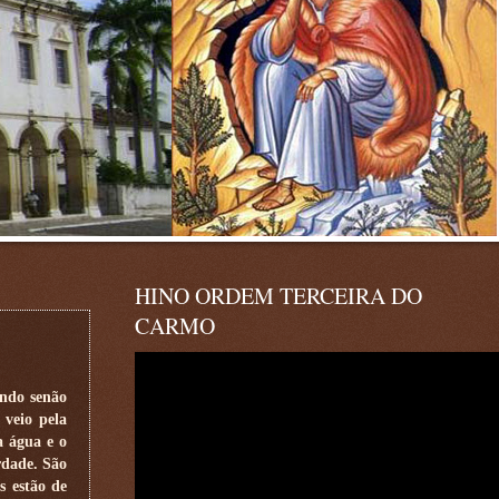
HINO ORDEM TERCEIRA DO
CARMO
ndo senão
 veio pela
a água e o
rdade. São
s estão de