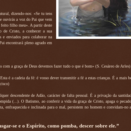
atural, dizendo-nos: «Se tu tens
 e ouvirás a voz do Pai que vem
feito filho meu». A partir deste
 de Cristo, a conhecer a sua
s e enviados para colaborar na
 Pai encontrará pleno agrado em
as com a graça de Deus devemos fazer tudo o que é bom» (S. Cesáreo de Arles)
 Esta é a cadeia da fé: é vosso dever transmitir a fé a estas crianças. É a mais b
cisco)
er descendente de Adão, carácter de falta pessoal. É a privação da santidad
mpida (...). O Batismo, ao conferir a vida da graça de Cristo, apaga o pecado
eza, enfraquecida e inclinada para o mal, persistem no homem e convidam-no 
asgar-se e o Espírito, como pomba, descer sobre ele.”