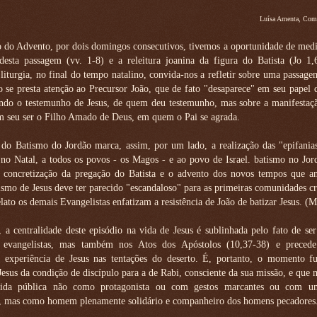
Luísa Amenta, Com
 do Advento, por dois domingos consecutivos, tivemos a oportunidade de medi
 desta passagem (vv. 1-8) e a releitura joanina da figura do Batista (Jo 1,
iturgia, no final do tempo natalino, convida-nos a refletir sobre uma passage
o se presta atenção ao Precursor João, que de fato "desaparece" em seu papel 
ando o testemunho de Jesus, de quem deu testemunho, mas sobre a manifestaçã
m seu ser o Filho Amado de Deus, em quem o Pai se agrada.
do Batismo do Jordão marca, assim, por um lado, a realização das "epifanias
 no Natal, a todos os povos - os Magos - e ao povo de Israel. batismo no Jor
a concretização da pregação do Batista e o advento dos novos tempos que a
ismo de Jesus deve ter parecido "escandaloso" para as primeiras comunidades cri
lato os demais Evangelistas enfatizam a resistência de João de batizar Jesus. (M
 a centralidade deste episódio na vida de Jesus é sublinhada pelo fato de se
o evangelistas, mas também nos Atos dos Apóstolos (10,37-38) e preced
à experiência de Jesus nas tentações do deserto. É, portanto, o momento f
esus da condição de discípulo para a de Rabi, consciente da sua missão, e que 
vida pública não como protagonista ou com gestos marcantes ou com u
, mas como homem plenamente solidário e companheiro dos homens pecadores