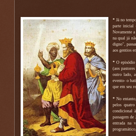
*
Já no tempo
parte inicial
Novamente a l
na qual já nã
digno", pass
aos gentios e
*
O episódio 
(aos pastores
outro lado, 
evento- o bat
que em seu re
*
No entanto,
pelos quatr
condicional 
passagem de J
entrada na 
programático