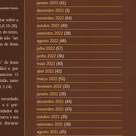
janeiro 2023
(41)
unidade Kairòs
dezembro 2022
(3)
novembro 2022
(64)
tar sobre a
outubro 2022
(40)
6,8,19-28).
m do texto,
setembro 2022
(38)
de não "ser
agosto 2022
(46)
o de Jesus
julho 2022
(57)
junho 2022
(36)
" de Jesus
maio 2022
(40)
dão) e, por
abril 2022
(42)
nunciou. O
março 2022
(51)
stãs, tanto
fevereiro 2022
(32)
t 3,14)
janeiro 2022
(38)
r recordado
dezembro 2021
(44)
e e é pré-
novembro 2021
(43)
undador da
outubro 2021
(35)
marca a sua
m discurso
setembro 2021
(39)
.
agosto 2021
(45)