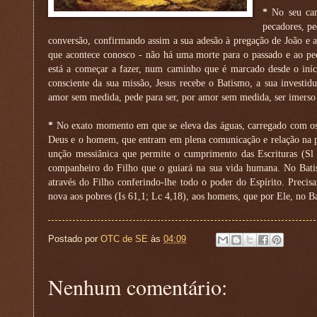
*
No seu cam
pecadores, p
conversão, confirmando assim a sua adesão à pregação de João e 
que acontece conosco - não há uma morte para o passado e ao pe
está a começar a fazer, num caminho que é marcado desde o iníci
consciente da sua missão, Jesus recebe o Batismo, a sua investi
amor sem medida, pede para ser, por amor sem medida, ser imerso
*
No exato momento em que se eleva das águas, carregado com os p
Deus e o homem, que entram em plena comunicação e relação na pess
unção messiânica que permite o cumprimento das Escrituras (Sl 2
companheiro do Filho que o guiará na sua vida humana. No Batism
através do Filho conferindo-lhe todo o poder do Espírito. Preci
nova aos pobres (Is 61,1; Lc 4,18), aos homens, que por Ele, no Ba
Postado por
OTC de SE
às
04:09
Nenhum comentário: