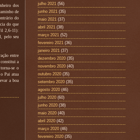
julho 2021
(56)
nheiro dos
junho 2021
(35)
caminho de
ntrário do
maio 2021
(37)
cia do que
abril 2021
(38)
l 2,6-11):
março 2021
(52)
, pelo seu
fevereiro 2021
(36)
janeiro 2021
(37)
ração entre
dezembro 2020
(35)
constitui a
novembro 2020
(40)
torna-se o
outubro 2020
(35)
 o Pai atua
levar a boa
setembro 2020
(35)
agosto 2020
(46)
julho 2020
(60)
junho 2020
(38)
maio 2020
(40)
abril 2020
(42)
março 2020
(46)
fevereiro 2020
(35)