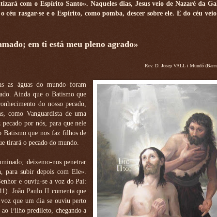
tizará com o Espírito Santo». Naqueles dias, Jesus veio de Nazaré da Gali
o céu rasgar-se e o Espírito, como pomba, descer sobre ele. E do céu vei
amado; em ti está meu pleno agrado»
Rev. D. Josep VALL i Mundó (Barce
das as águas do mundo foram
ecado. Ainda que o Batismo que
econhecimento do nosso pecado,
ens, como Vanguardista de uma
 pecado por nós, para que nele
o Batismo que nos faz filhos de
ue tirará o pecado do mundo.
minado; deixemo-nos penetrar
a, para subir depois com Ele».
Senhor e ouviu-se a voz do Pai:
11). João Paulo II comenta que
a voz que um dia se ouviu perto
 ao Filho predileto, chegando a