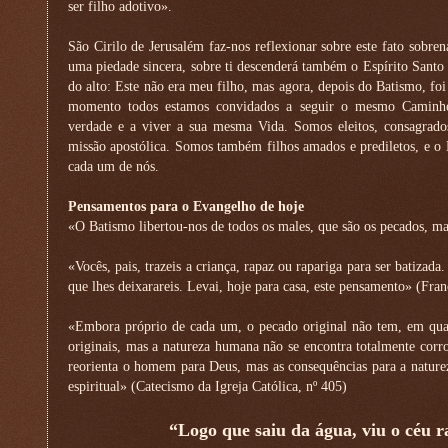
ser filho adotivo».
São Cirilo de Jerusalém faz-nos reflexionar sobre este fato sobren
uma piedade sincera, sobre ti descenderá também o Espírito Santo
do alto: Este não era meu filho, mas agora, depois do Batismo, foi 
momento todos estamos convidados a seguir o mesmo Caminho
verdade e a viver a sua mesma Vida. Somos eleitos, consagrado
missão apostólica. Somos também filhos amados e prediletos, e o
cada um de nós.
Pensamentos para o Evangelho de hoje
«O Batismo libertou-nos de todos os males, que são os pecados, m
«Vocês, pais, trazeis a criança, rapaz ou rapariga para ser batizada.
que lhes deixarareis. Levai, hoje para casa, este pensamento» (Fran
«Embora próprio de cada um, o pecado original não tem, em qualqu
originais, mas a natureza humana não se encontra totalmente corro
reorienta o homem para Deus, mas as consequências para a natur
espiritual» (Catecismo da Igreja Católica, nº 405)
“Logo que saiu da água, viu o céu r