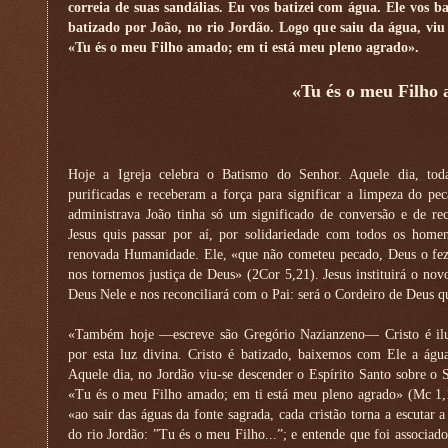
correia de suas sandálias. Eu vos batizei com água. Ele vos ba
batizado por João, no rio Jordão. Logo que saiu da água, viu 
«Tu és o meu Filho amado; em ti está meu pleno agrado».
«Tu és o meu Filho 
Hoje a Igreja celebra o Batismo do Senhor. Aquele dia, to
purificadas e receberam a força para significar a limpeza do p
administrava João tinha só um significado de conversão e de r
Jesus quis passar por aí, por solidariedade com todos os hom
renovada Humanidade. Ele, «que não cometeu pecado, Deus o fez
nos tornemos justiça de Deus» (2Cor 5,21). Jesus instituirá o nov
Deus Nele e nos reconciliará com o Pai: será o Cordeiro de Deus q
«Também hoje —escreve são Gregório Nazianzeno— Cristo é ilu
por esta luz divina. Cristo é batizado, baixemos com Ele a águ
Aquele dia, no Jordão viu-se descender o Espírito Santo sobre o 
«Tu és o meu Filho amado; em ti está meu pleno agrado» (Mc 1,
«ao sair das águas da fonte sagrada, cada cristão torna a escutar 
do rio Jordão: ”Tu és o meu Filho...”; e entende que foi associado