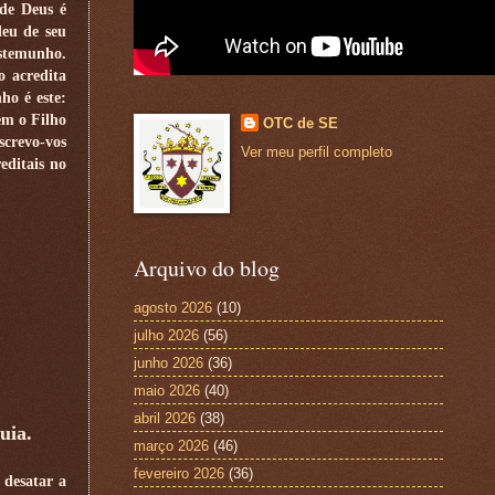
de Deus é
deu de seu
estemunho.
 acredita
ho é este:
em o Filho
OTC de SE
crevo-vos
Ver meu perfil completo
editais no
Arquivo do blog
agosto 2026
(10)
julho 2026
(56)
junho 2026
(36)
maio 2026
(40)
abril 2026
(38)
uia.
março 2026
(46)
fevereiro 2026
(36)
 desatar a