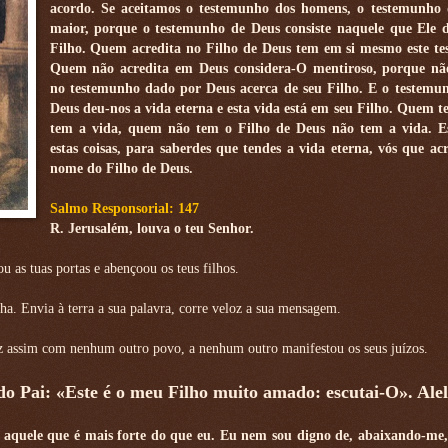
acordo. Se aceitamos o testemunho dos homens, o testemunho 
maior, porque o testemunho de Deus consiste naquele que Ele 
Filho. Quem acredita no Filho de Deus tem em si mesmo este t
Quem não acredita em Deus considera-O mentiroso, porque não
no testemunho dado por Deus acerca de seu Filho. E o testemun
Deus deu-nos a vida eterna e esta vida está em seu Filho. Quem t
tem a vida, quem não tem o Filho de Deus não tem a vida. Es
estas coisas, para saberdes que tendes a vida eterna, vós que acr
nome do Filho de Deus.
Salmo Responsorial: 147
R. Jerusalém, louva o teu Senhor.
u as tuas portas e abençoou os teus filhos.
inha. Envia à terra a sua palavra, corre veloz a sua mensagem.
 fez assim com nenhum outro povo, a nenhum outro manifestou os seus juízos.
 do Pai: «Este é o meu Filho muito amado: escutai-O». Alel
aquele que é mais forte do que eu. Eu nem sou digno de, abaixando-me,