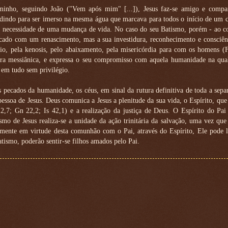
inho, seguindo João ("Vem após mim" [...]), Jesus faz-se amigo e compa
edindo para ser imerso na mesma água que marcava para todos o início de um 
a necessidade de uma mudança de vida. No caso do seu Batismo, porém - ao co
cado com um renascimento, mas a sua investidura, reconhecimento e consciên
o, pela kenosis, pelo abaixamento, pela misericórdia para com os homens (Fi
dura messiânica, e expressa o seu compromisso com aquela humanidade na qual
 em tudo sem privilégio.
ecados da humanidade, os céus, em sinal da rutura definitiva de toda a sepa
oa de Jesus. Deus comunica a Jesus a plenitude da sua vida, o Espírito, que 
,7; Gn 22,2; Is 42,1) e a realização da justiça de Deus. O Espírito do Pai 
o de Jesus realiza-se a unidade da ação trinitária da salvação, uma vez que
samente em virtude desta comunhão com o Pai, através do Espírito, Ele pode 
tismo, poderão sentir-se filhos amados pelo Pai.